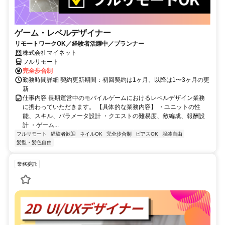
ゲーム・レベルデザイナー
リモートワークOK／経験者活躍中／プランナー
株式会社マイネット
フルリモート
完全歩合制
勤務時間詳細 契約更新期間：初回契約は1ヶ月、以降は1〜3ヶ月の更
新
仕事内容 長期運営中のモバイルゲームにおけるレベルデザイン業務
に携わっていただきます。 【具体的な業務内容】 ・ユニットの性
能、スキル、パラメータ設計 ・クエストの難易度、敵編成、報酬設
計 ・ゲーム...
フルリモート
経験者歓迎
ネイルOK
完全歩合制
ピアスOK
服装自由
髪型・髪色自由
業務委託