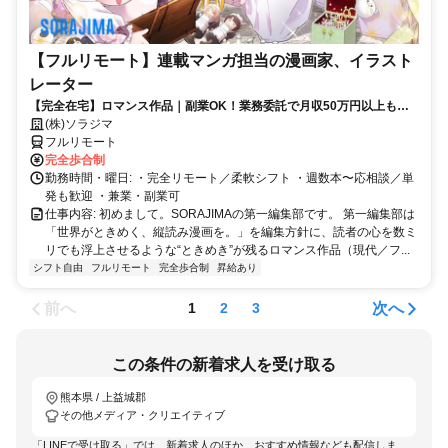
【フルリモート】連載マンガ担当の漫画家、イラスト
レーター
【完全在宅】ロマンス作品｜副業OK！業務委託で月収50万円以上も可
能！
(株)ソラジマ
フルリモート
完全歩合制
勤務時間・曜日: ・完全リモート／柔軟シフト ・週数本〜応相談／単
発も歓迎 ・兼業・副業可
仕事内容: 初めまして。SORAJIMAの第一編集部です。 第一編集部は
「世界がときめく、縦読み漫画を。」を編集方針に、読者の心を数ミ
リでも浮上させるような“ときめき”が残るロマンス作品（現代／フ...
シフト自由
フルリモート
完全歩合制
昇給あり
前へ
次へ
1
2
3
この条件の新着求人を受け取る
熊本県 / 上益城郡
その他メディア・クリエイティブ
「LINEで受け取る」では、新着求人のほか、おすすめ情報なども配信しま