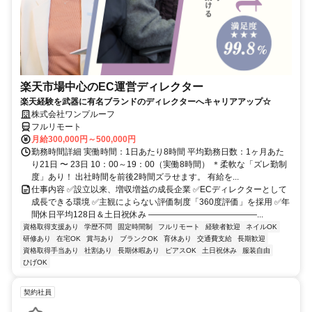
楽天市場中心のEC運営ディレクター
楽天経験を武器に有名ブランドのディレクターへキャリアアップ☆
株式会社ワンプルーフ
フルリモート
月給300,000円～500,000円
勤務時間詳細 実働時間：1日あたり8時間 平均勤務日数：1ヶ月あた
り21日 〜 23日 10：00～19：00（実働8時間） ＊柔軟な「ズレ勤制
度」あり！ 出社時間を前後2時間ズラせます。 有給を...
仕事内容 ✅設立以来、増収増益の成長企業 ✅ECディレクターとして
成長できる環境 ✅主観によらない評価制度「360度評価」を採用 ✅年
間休日平均128日＆土日祝休み ―――――――――――――...
資格取得支援あり
学歴不問
固定時間制
フルリモート
経験者歓迎
ネイルOK
研修あり
在宅OK
賞与あり
ブランクOK
育休あり
交通費支給
長期歓迎
資格取得手当あり
社割あり
長期休暇あり
ピアスOK
土日祝休み
服装自由
ひげOK
契約社員