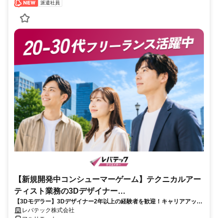
派遣社員
【新規開発中コンシューマーゲーム】テクニカルアー
ティスト業務の3Dデザイナー
【3Dモデラー】3Dデザイナー2年以上の経験者を歓迎！キャリアアップ
_LTCR547867_CP_CRG
を目指したい方も大歓迎♪
レバテック株式会社