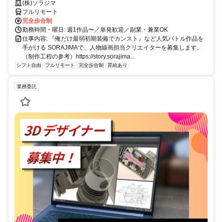
(株)ソラジマ
フルリモート
完全歩合制
勤務時間・曜日: 週1作品〜／単発歓迎／副業・兼業OK
仕事内容: 『俺だけ最弱初期装備でカンスト』など人気バトル作品を
手がける SORAJIMAで、人物線画担当クリエイターを募集します。
（制作工程の参考）https://story.sorajima...
シフト自由
フルリモート
完全歩合制
昇給あり
業務委託