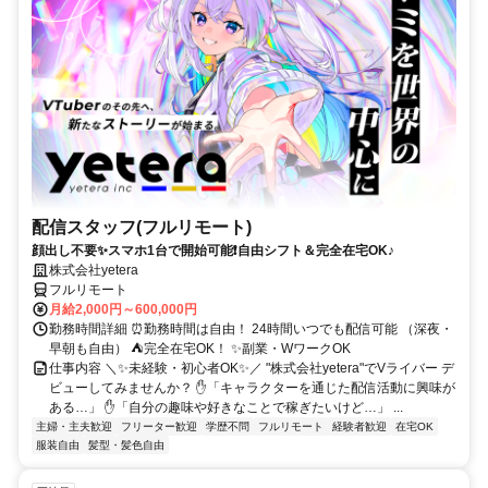
配信スタッフ(フルリモート)
顔出し不要✨スマホ1台で開始可能❗自由シフト＆完全在宅OK♪
株式会社yetera
フルリモート
月給2,000円～600,000円
勤務時間詳細 ⏰勤務時間は自由！ 24時間いつでも配信可能 （深夜・
早朝も自由） ⛺完全在宅OK！ ✨副業・WワークOK
仕事内容 ＼✨未経験・初心者OK✨／ "株式会社yetera"でVライバー デ
ビューしてみませんか？ ✋「キャラクターを通じた配信活動に興味が
ある…」 ✋「自分の趣味や好きなことで稼ぎたいけど…」 ...
主婦・主夫歓迎
フリーター歓迎
学歴不問
フルリモート
経験者歓迎
在宅OK
服装自由
髪型・髪色自由