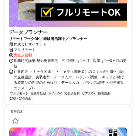
データプランナー
リモートワークOK／経験者活躍中／プランナー
株式会社マイネット
フルリモート
完全歩合制
勤務時間詳細 契約更新期間：初回契約は1ヶ月、以降は1〜3ヶ月の更
新
仕事内容 〈キャラ関連〉 ・キャラ（冒険者）のスキルの性能・演出
の企画設計、実装進行、データ入力、バランス調整 ・キャラが付け
る装備品の性能の企画設計、データ入力、バランス調整 ・担当施策
のテストプレ...
フルリモート
経験者歓迎
ネイルOK
完全歩合制
ピアスOK
服装自由
髪型・髪色自由
業務委託