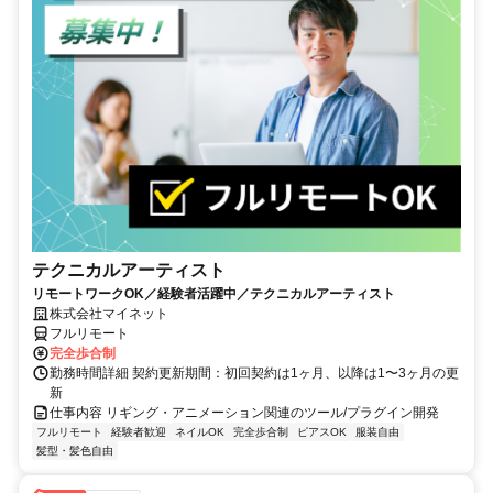
テクニカルアーティスト
リモートワークOK／経験者活躍中／テクニカルアーティスト
株式会社マイネット
フルリモート
完全歩合制
勤務時間詳細 契約更新期間：初回契約は1ヶ月、以降は1〜3ヶ月の更
新
仕事内容 リギング・アニメーション関連のツール/プラグイン開発
フルリモート
経験者歓迎
ネイルOK
完全歩合制
ピアスOK
服装自由
髪型・髪色自由