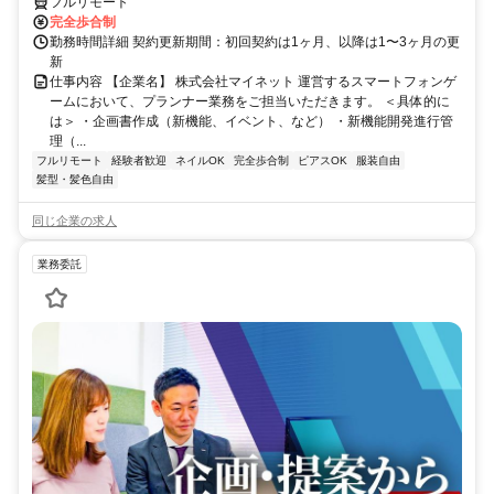
フルリモート
完全歩合制
勤務時間詳細 契約更新期間：初回契約は1ヶ月、以降は1〜3ヶ月の更
新
仕事内容 【企業名】 株式会社マイネット 運営するスマートフォンゲ
ームにおいて、プランナー業務をご担当いただきます。 ＜具体的に
は＞ ・企画書作成（新機能、イベント、など） ・新機能開発進行管
理（...
フルリモート
経験者歓迎
ネイルOK
完全歩合制
ピアスOK
服装自由
髪型・髪色自由
同じ企業の求人
業務委託