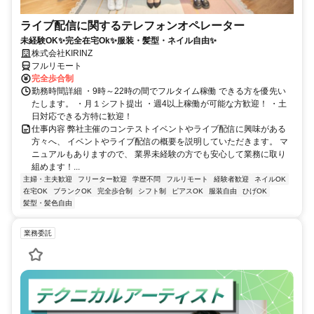
ライブ配信に関するテレフォンオペレーター
未経験OK✨完全在宅Ok✨服装・髪型・ネイル自由✨
株式会社KIRINZ
フルリモート
完全歩合制
勤務時間詳細 ・9時～22時の間でフルタイム稼働 できる方を優先い
たします。 ・月１シフト提出 ・週4以上稼働が可能な方歓迎！ ・土
日対応できる方特に歓迎！
仕事内容 弊社主催のコンテストイベントやライブ配信に興味がある
方々へ、 イベントやライブ配信の概要を説明していただきます。 マ
ニュアルもありますので、 業界未経験の方でも安心して業務に取り
組めます！...
主婦・主夫歓迎
フリーター歓迎
学歴不問
フルリモート
経験者歓迎
ネイルOK
在宅OK
ブランクOK
完全歩合制
シフト制
ピアスOK
服装自由
ひげOK
髪型・髪色自由
業務委託