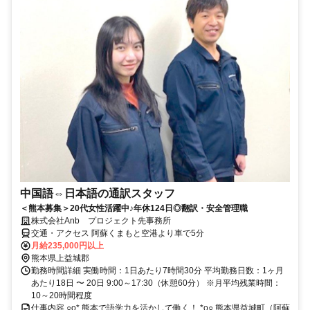
中国語⇔日本語の通訳スタッフ
＜熊本募集＞20代女性活躍中♪年休124日◎翻訳・安全管理職
株式会社Anb プロジェクト先事務所
交通・アクセス 阿蘇くまもと空港より車で5分
月給235,000円以上
熊本県上益城郡
勤務時間詳細 実働時間：1日あたり7時間30分 平均勤務日数：1ヶ月
あたり18日 〜 20日 9:00～17:30（休憩60分） ※月平均残業時間：
10～20時間程度
仕事内容 ○o* 熊本で語学力を活かして働く！ *o○ 熊本県益城町（阿蘇