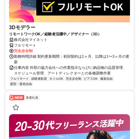
3Dモデラー
リモートワークOK／経験者活躍中／デザイナー（3D）
株式会社マイネット
フルリモート
完全歩合制
勤務時間詳細 契約更新期間：初回契約は1ヶ月、以降は1〜3ヶ月の更
新
仕事内容 外部の協力会社への作業指示ならびに納品物の品質管理、
スケジュール管理、アートディレクターとの各種調整作業
フルリモート
経験者歓迎
ネイルOK
完全歩合制
ピアスOK
服装自由
髪型・髪色自由
派遣社員