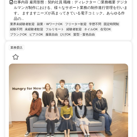
仕事内容 雇用形態：契約社員 職種：ディレクター 〇業務概要 デジタ
ルマンガ制作における、様々なサポート業務の制作進行管理を行いま
す。 ますますニーズが高まってきている電子コミック。あらゆる作
品の...
業界未経験者歓迎
副業・WワークOK
フリーター歓迎
学歴不問
固定時間制
経験不問
未経験者歓迎
フルリモート
経験者歓迎
ネイルOK
在宅OK
ブランクOK
ピアスOK
服装自由
ひげOK
髪型・髪色自由
業務委託