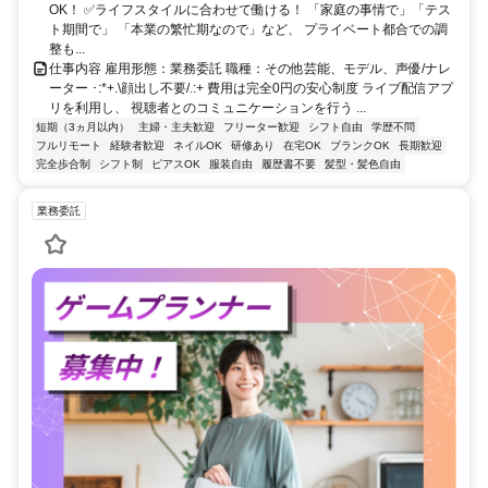
OK！ ✅ライフスタイルに合わせて働ける！ 「家庭の事情で」「テス
ト期間で」 「本業の繁忙期なので」など、 プライベート都合での調
整も...
仕事内容 雇用形態：業務委託 職種：その他芸能、モデル、声優/ナレ
ーター ･:*+.\顔出し不要/.:+ 費用は完全0円の安心制度 ライブ配信アプ
リを利用し、 視聴者とのコミュニケーションを行う ...
短期（3ヵ月以内）
主婦・主夫歓迎
フリーター歓迎
シフト自由
学歴不問
フルリモート
経験者歓迎
ネイルOK
研修あり
在宅OK
ブランクOK
長期歓迎
完全歩合制
シフト制
ピアスOK
服装自由
履歴書不要
髪型・髪色自由
業務委託