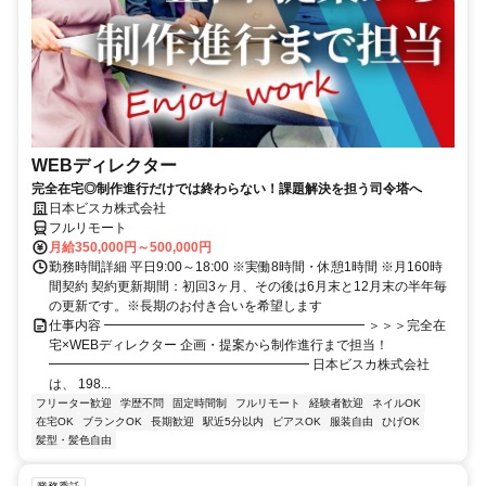
WEBディレクター
完全在宅◎制作進行だけでは終わらない！課題解決を担う司令塔へ
日本ビスカ株式会社
フルリモート
月給350,000円～500,000円
勤務時間詳細 平日9:00～18:00 ※実働8時間・休憩1時間 ※月160時
間契約 契約更新期間：初回3ヶ月、その後は6月末と12月末の半年毎
の更新です。※長期のお付き合いを希望します
仕事内容 ━━━━━━━━━━━━━━━━━━━━ ＞＞＞完全在
宅×WEBディレクター 企画・提案から制作進行まで担当！
━━━━━━━━━━━━━━━━━━━━ 日本ビスカ株式会社
は、 198...
フリーター歓迎
学歴不問
固定時間制
フルリモート
経験者歓迎
ネイルOK
在宅OK
ブランクOK
長期歓迎
駅近5分以内
ピアスOK
服装自由
ひげOK
髪型・髪色自由