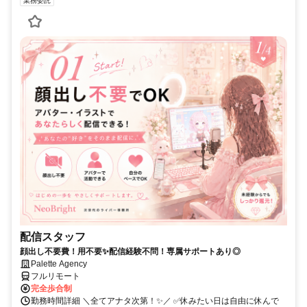
業務委託
配信スタッフ
顔出し不要費！用不要✨配信経験不問！専属サポートあり◎
Palette Agency
フルリモート
完全歩合制
勤務時間詳細 ＼全てアナタ次第！✨／ ✅休みたい日は自由に休んで