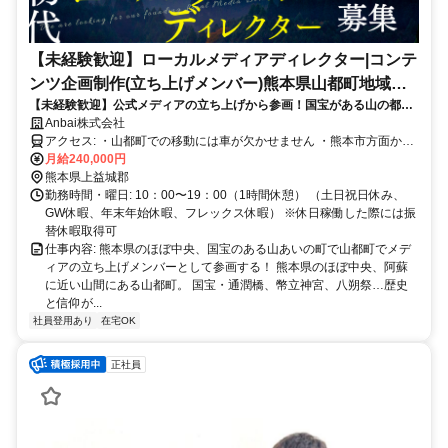
【未経験歓迎】ローカルメディアディレクター|コンテ
ンツ企画制作(立ち上げメンバー)熊本県山都町地域お
【未経験歓迎】公式メディアの立ち上げから参画！国宝がある山の都の
こし協隊
初代ローカルメディアディレクターを募集。企画・取材・撮影・編集を
Anbai株式会社
一緒につくっていく仲間を探しています。
アクセス: ・山都町での移動には車が欠かせません ・熊本市方面から
は九州中央自動車道の無料区間を利用でき、山間の町でありながら熊
月給240,000円
本市と行き来しやすい環境です ・車通勤（マイカー通勤）が基本で
熊本県上益城郡
す
勤務時間・曜日: 10：00〜19：00（1時間休憩） （土日祝日休み、
GW休暇、年末年始休暇、フレックス休暇） ※休日稼働した際には振
替休暇取得可
仕事内容: 熊本県のほぼ中央、国宝のある山あいの町で山都町でメデ
ィアの立ち上げメンバーとして参画する！ 熊本県のほぼ中央、阿蘇
に近い山間にある山都町。 国宝・通潤橋、幣立神宮、八朔祭…歴史
と信仰が...
社員登用あり
在宅OK
正社員