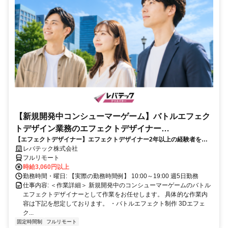
【新規開発中コンシューマーゲーム】バトルエフェク
トデザイン業務のエフェクトデザイナー
【エフェクトデザイナー】エフェクトデザイナー2年以上の経験者を歓
_LTCR187574_CP_CRG
迎！キャリアアップを目指したい方も大歓迎♪
レバテック株式会社
フルリモート
時給3,060円以上
勤務時間・曜日: 【実際の勤務時間例】 10:00～19:00 週5日勤務
仕事内容: ＜作業詳細＞ 新規開発中のコンシューマーゲームのバトル
エフェクトデザイナーとして作業をお任せします。 具体的な作業内
容は下記を想定しております。 ・バトルエフェクト制作 3Dエフェ
ク...
固定時間制
フルリモート