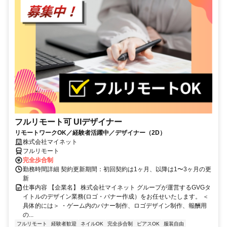
フルリモート可 UIデザイナー
リモートワークOK／経験者活躍中／デザイナー（2D）
株式会社マイネット
フルリモート
完全歩合制
勤務時間詳細 契約更新期間：初回契約は1ヶ月、以降は1〜3ヶ月の更
新
仕事内容 【企業名】 株式会社マイネット グループが運営するGVGタ
イトルのデザイン業務(ロゴ・バナー作成）をお任せいたします。 ＜
具体的には＞ ・ゲーム内のバナー制作、ロゴデザイン制作、報酬用
の...
フルリモート
経験者歓迎
ネイルOK
完全歩合制
ピアスOK
服装自由