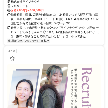
～OK♪
株式会社ライブナウV
フルリモート
月給2,000円～600,000円
勤務時間・曜日: ⏰勤務時間は自由！ 24時間いつでも配信可能 （深
夜・早朝も自由） ⛅週1日〜、1日1時間～OK！ ⛺完全在宅OK！ 全
国どこからでも配信可能 ✨副業・WワークOK
仕事内容: ＼✨未経験・初心者OK✨／ "ライブナウV"でボイス配信 デ
ビューしてみませんか？ ✋「声だけの配信活動に興味があるけど…」
✋「趣味・好きなことで稼ぎたいけど…」 ✋「やってみた...
週1日からOK
フルリモート
在宅OK
正社員