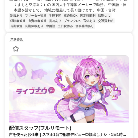
くまもと空港近く）の 国内大手半導体メーカーで勤務。 中国語・日
本語を活かして、 地域に根差して長く働けます。 中国・台湾...
制服あり
フリーター歓迎
学歴不問
車通勤OK
固定時間制
転勤なし
経験者歓迎
有資格者歓迎
賞与あり
ブランクOK
育休あり
交通費支給
長期歓迎
長期休暇あり
中国語
土日祝休み
食事補助あり
業務委託
配信スタッフ(フルリモート)
声を使ったお仕事｜スマホ1台で配信デビュー◎顔出しナシ・1日1時間