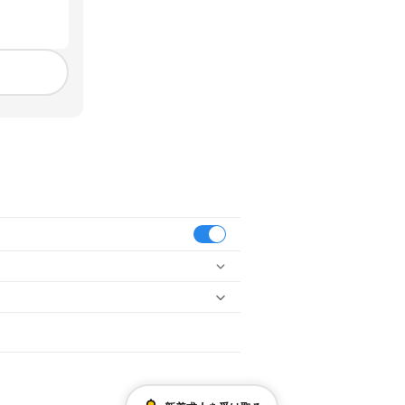
橋駅
小川駅
有佐駅
千丁駅
新八代駅
八代駅
八代郡
葦北郡
球磨郡
天草郡