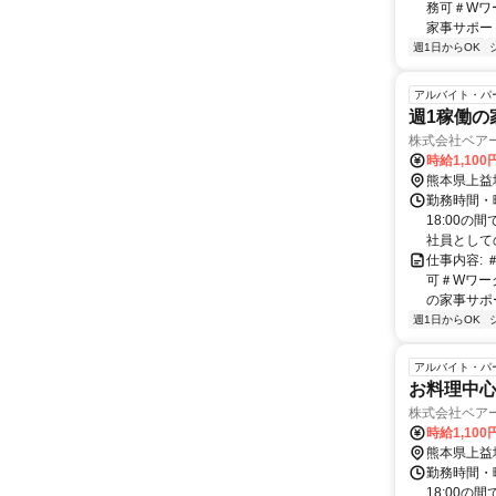
務可＃Wワ
家事サポート
週1日からOK
アルバイト・パ
週1稼働の
株式会社ベア
時給1,100
熊本県上益
勤務時間・曜
18:00の
社員としての
仕事内容:
可＃Wワー
の家事サポー
週1日からOK
アルバイト・パ
お料理中
株式会社ベア
時給1,100
熊本県上益
勤務時間・曜
18:00の