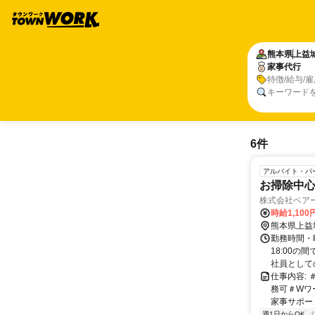
熊本県
上益
家事代行
特徴/給与/
キーワード
6件
アルバイト・パ
お掃除中
株式会社ベア
時給1,100
熊本県上益
勤務時間・曜
18:00の
社員としての
仕事内容:
務可＃Wワ
家事サポート
週1日からOK