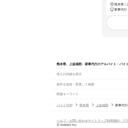
熊本県 /
家事代行
熊本県、上益城郡、家事代行のアルバイト・バイ
求人の詳細を表示
条件を追加・変更して検索
市区町村を追加・変更
関連キーワード
熊本県 上益城郡 パート主婦
熊本県 上益城郡 派
熊本県
駅を追加・変更
バイトTOP
熊本県
上益城郡
家事代行
熊本県
すべて
熊本市
すべて
職種を追加・変更
JR鹿児島本線(博多～八代)
中央区
東区
西区
南区
北区
荒尾駅
南荒尾駅
長洲駅
大野下駅
玉名駅
肥後伊倉
飲食・フードサービス
ヘルプ・お問い合わせ
サイトマップ
利用規約・プ
八代市
人吉市
荒尾市
水俣市
玉名市
山鹿市
菊
特徴を追加・変更
飲食・フードサービス
すべて
阿蘇高原線