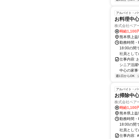
アルバイト・パ
お料理中
株式会社ベア
時給1,100
熊本県上益
勤務時間・曜
18:00の
社員としての
仕事内容:
シニア活躍
中心の家事サ
週1日からOK
アルバイト・パ
お掃除中
株式会社ベア
時給1,100
熊本県上益
勤務時間・曜
18:00の
社員としての
仕事内容: