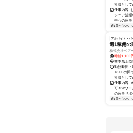
社員としての
仕事内容:
シニア活躍
中心の家事サ
週1日からOK
アルバイト・パ
週1稼働の
株式会社ベア
時給1,100
熊本県上益
勤務時間・曜
18:00の
社員としての
仕事内容:
可＃Wワー
の家事サポー
週1日からOK