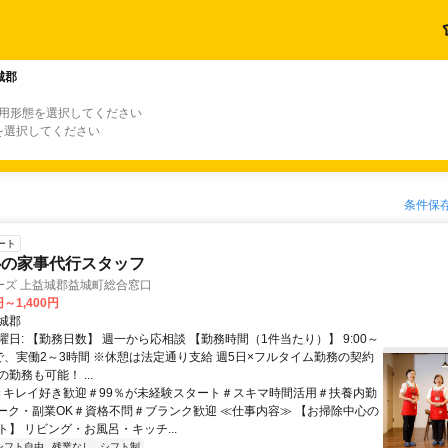
城郡
雇用形態を選択してください
を選択してください
条件保
ート
心の家事代行スタッフ
ーズ 上益城郡益城町総合窓口
円～1,400円
城郡
日: 【勤務日数】 週一から応相談 【勤務時間（1件当たり）】 9:00～
間で、実働2～3時間 ※休憩は法定通り支給 週5日×フルタイム勤務の契約
勤務も可能！ ...
 ＃キレイ好き歓迎＃99％が未経験スタート＃スキマ時間活用＃扶養内勤
ーク・副業OK＃資格不問＃ブランク歓迎 ≪仕事内容≫ 【お掃除中心の
】 リビング・お風呂・キッチ...
シフト自由
残業なし
シフト制