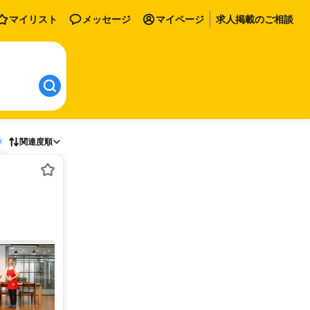
マイリスト
メッセージ
マイページ
求人掲載のご相談
存
関連度順