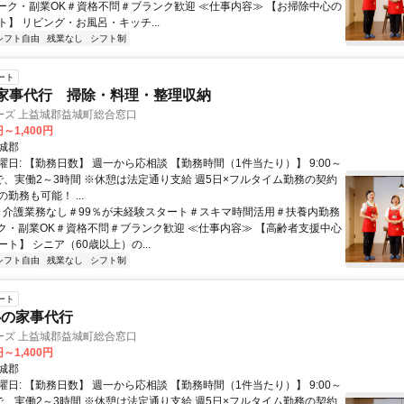
ーク・副業OK＃資格不問＃ブランク歓迎 ≪仕事内容≫ 【お掃除中心の
】 リビング・お風呂・キッチ...
シフト自由
残業なし
シフト制
ート
家事代行 掃除・料理・整理収納
ーズ 上益城郡益城町総合窓口
円～1,400円
城郡
日: 【勤務日数】 週一から応相談 【勤務時間（1件当たり）】 9:00～
間で、実働2～3時間 ※休憩は法定通り支給 週5日×フルタイム勤務の契約
勤務も可能！ ...
 ＃介護業務なし＃99％が未経験スタート＃スキマ時間活用＃扶養内勤務
ク・副業OK＃資格不問＃ブランク歓迎 ≪仕事内容≫ 【高齢者支援中心
ト】 シニア（60歳以上）の...
シフト自由
残業なし
シフト制
ート
心の家事代行
ーズ 上益城郡益城町総合窓口
円～1,400円
城郡
日: 【勤務日数】 週一から応相談 【勤務時間（1件当たり）】 9:00～
間で、実働2～3時間 ※休憩は法定通り支給 週5日×フルタイム勤務の契約