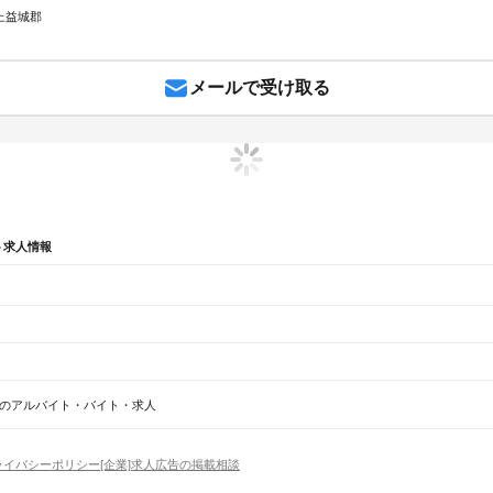
 上益城郡
メールで受け取る
ト求人情報
遣
熊本県 上益城郡 在宅副業
熊本県 上益城郡 在宅勤務
熊本県 上益城郡 派遣 仕分け
のアルバイト・バイト・求人
駅
木葉駅
田原坂駅
植木駅
西里駅
崇城大学前駅
上熊本駅
熊本駅
西熊本駅
川尻駅
富合駅
宇土駅
松
ライバシーポリシー
[企業]求人広告の掲載相談
池市
宇土市
上天草市
宇城市
阿蘇市
天草市
合志市
植木町
下益城郡
玉名郡
菊池郡
阿蘇郡
上益城郡