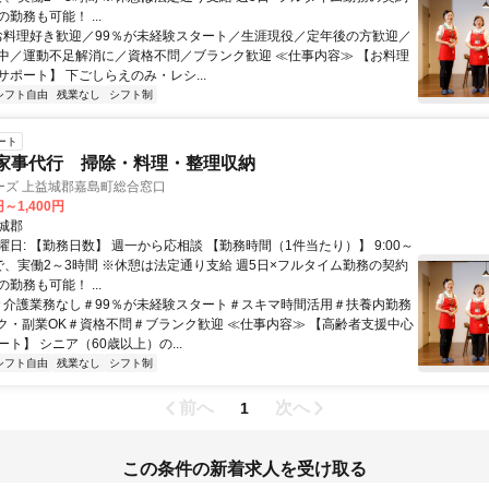
勤務も可能！ ...
 お料理好き歓迎／99％が未経験スタート／生涯現役／定年後の方歓迎／
中／運動不足解消に／資格不問／ブランク歓迎 ≪仕事内容≫ 【お料理
ポート】 下ごしらえのみ・レシ...
シフト自由
残業なし
シフト制
ート
家事代行 掃除・料理・整理収納
ーズ 上益城郡嘉島町総合窓口
円～1,400円
城郡
日: 【勤務日数】 週一から応相談 【勤務時間（1件当たり）】 9:00～
間で、実働2～3時間 ※休憩は法定通り支給 週5日×フルタイム勤務の契約
勤務も可能！ ...
 ＃介護業務なし＃99％が未経験スタート＃スキマ時間活用＃扶養内勤務
ク・副業OK＃資格不問＃ブランク歓迎 ≪仕事内容≫ 【高齢者支援中心
ト】 シニア（60歳以上）の...
シフト自由
残業なし
シフト制
前へ
次へ
1
この条件の新着求人を受け取る