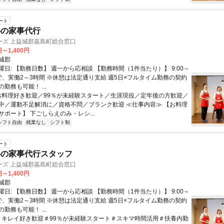
ート
心の家事代行
ーズ 上益城郡嘉島町総合窓口
円～1,400円
城郡
日: 【勤務日数】 週一から応相談 【勤務時間（1件当たり）】 9:00～
間で、実働2～3時間 ※休憩は法定通り支給 週5日×フルタイム勤務の契約
勤務も可能！ ...
 お料理好き歓迎／99％が未経験スタート／生涯現役／定年後の方歓迎／
中／運動不足解消に／資格不問／ブランク歓迎 ≪仕事内容≫ 【お料理
ポート】 下ごしらえのみ・レシ...
シフト自由
残業なし
シフト制
ート
心の家事代行スタッフ
ーズ 上益城郡嘉島町総合窓口
円～1,400円
城郡
日: 【勤務日数】 週一から応相談 【勤務時間（1件当たり）】 9:00～
間で、実働2～3時間 ※休憩は法定通り支給 週5日×フルタイム勤務の契約
勤務も可能！ ...
 ＃キレイ好き歓迎＃99％が未経験スタート＃スキマ時間活用＃扶養内勤