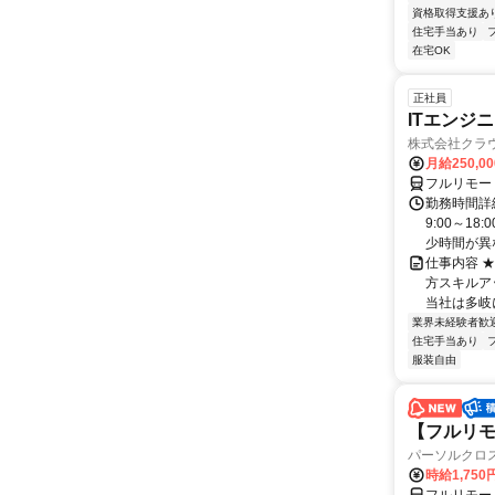
資格取得支援あ
住宅手当あり
在宅OK
正社員
ITエンジ
株式会社クラ
月給250,0
フルリモー
勤務時間詳細
9:00～1
少時間が異な
仕事内容 
方スキルア
当社は多岐に
業界未経験者歓
住宅手当あり
服装自由
【フルリモ
パーソルクロ
時給1,750