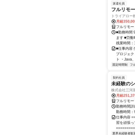
派遣社員
フルリモー
トライアロー
月給350,0
フルリモー
■勤務時間 
ます ■労働
残業時間：1
■仕事内容
プロジェク
ト ・Java、Ja
固定時間制
フ
契約社員
未経験の
株式会社三河
月給251,3
フルリモー
勤務時間詳細
勤務時間：9
仕事内容 ==
習を頑張っ
=========
業界未経験者歓