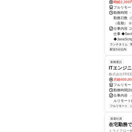
時給2,300
フルリモー
勤務時間 ・
勤務日数（週
（長期） ※契
仕事内容 
仕事 ◆Se
◆JavaScr
ランチタイム
駅近5分以内
業務委託
ITエンジ
株式会社FREE 
月給400,00
フルリモー
勤務時間詳細
仕事内容 ╭
ルリモート(
フルリモート
派遣社員
在宅勤務
トライアロー