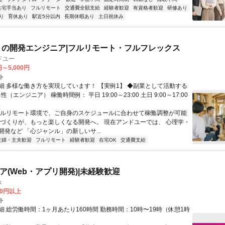
住宅手当あり
フルリモート
交通費全額支給
経験者歓迎
有資格者歓迎
研修あり
り
育休あり
駅近5分以内
長期休暇あり
土日祝休み
リの開発エンジニア|フルリモート・フルフレックス
ドユー
円～5,000円
ト
細 多様な働き方を実現しています！ 【実例1】 ◆副業として活動する
性（エンジニア） 稼働時間例： 平日 19:00～23:00 土日 9:00～17:00
.
フルリモート環境で、ご自身のスケジュールに合わせて稼働調整が可能
ノづくりが、もっと楽しくなる開発へ。 現在アンドユーでは、 心理学・
開発など 「心ジャンル」の新しいサ...
主婦・主夫歓迎
フルリモート
経験者歓迎
在宅OK
交通費支給
ニア(Web・アプリ開発)|未経験歓迎
k
00円以上
ト
 総労働時間：1ヶ月あたり160時間 勤務時間：10時〜19時（休憩1時