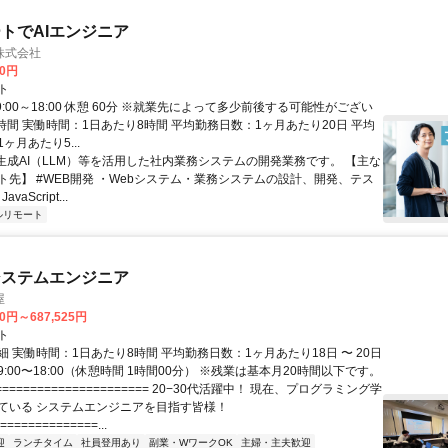
トでAIエンジニア
株式会社
00円
ト
9:00～18:00 休憩 60分 ※就業先によって多少前後する可能性がござい
時間 実働時間：1日あたり8時間 平均勤務日数：1ヶ月あたり20日 平均
ヶ月あたり5...
 生成AI（LLM）等を活用した社内業務システムの開発業務です。 【主な
ト先】 #WEB開発 ・Webシステム・業務システムの設計、開発、テス
vaScript...
ルリモート
システムエンジニア
屋
70円～687,525円
ト
 実働時間：1日あたり8時間 平均勤務日数：1ヶ月あたり18日 〜 20日
:00〜18:00（休憩時間 1時間00分） ※残業は基本月20時間以下です。
===================== 20−30代活躍中！ 現在、プログラミング学
ている システムエンジニアを目指す皆様！
==============...
迎
ランチタイム
社員登用あり
副業・WワークOK
主婦・主夫歓迎