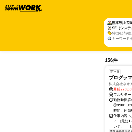
熊本県
上益
SE（シス
特徴/給与/
キーワード
156件
正社員
プログラマ
株式会社ネオ
月給270,0
フルリモー
勤務時間詳細
①9:00~
時間、休憩6.
仕事内容 
／ （最短
い？」 「I
業界未経験者歓