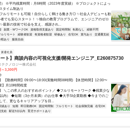
間） ※平均残業時間：月6時間（2023年度実績） ※プロジェクトによっ
スタイム制あり
✨フルリモートも可能！自分らしく輝ける働き方◎ ✨社会人デビューも歓
心者でも安心スタート！ ✨独自の教育プログラムで、エンジニアのゼロ
 ✨最新の技術で社会を支え、感謝され...
迎
副業・WワークOK
資格取得支援あり
固定時間制
転勤なし
経験不問
フルリモート
経験者歓迎
有資格者歓迎
研修あり
在宅OK
賞与あり
交通費支給
休暇あり
服装自由
派遣社員
ート】商談内容の可視化支援/開発エンジニア_E260875730
ステクノロジー株式会社
円～3,300円
ト
 【勤務時間】09:00〜18:00(実働時間08時間) 【休憩時間】12:00〜
【残業】月10時間程度
】 ＼この求人のおすすめポイント／ ◆フルリモートワーク ◆残業少な
間以内） ◆短期（3か月未満）のお仕事 ◆大手SI企業勤務 ◆今までのご
して、更なるキャリアアップを目...
実績あり
短期
即日勤務OK
固定時間制
フルリモート
社会保険完備
在宅OK
費支給
駅近5分以内
育児サポートあり