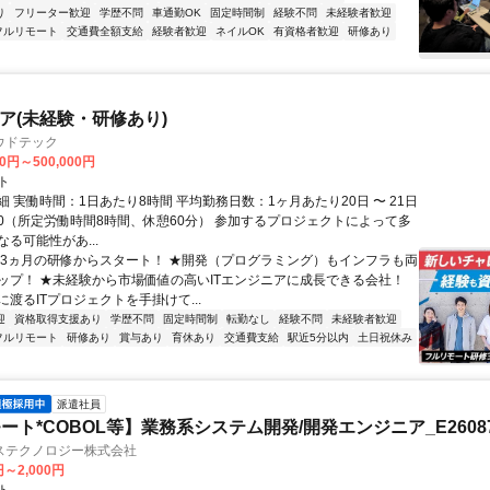
り
フリーター歓迎
学歴不問
車通勤OK
固定時間制
経験不問
未経験者歓迎
フルリモート
交通費全額支給
経験者歓迎
ネイルOK
有資格者歓迎
研修あり
ニア(未経験・研修あり)
ウドテック
00円～500,000円
ト
 実働時間：1日あたり8時間 平均勤務日数：1ヶ月あたり20日 〜 21日
8:00（所定労働時間8時間、休憩60分） 参加するプロジェクトによって多
る可能性があ...
★3ヵ月の研修からスタート！ ★開発（プログラミング）もインフラも両
ップ！ ★未経験から市場価値の高いITエンジニアに成長できる会社！
渡るITプロジェクトを手掛けて...
迎
資格取得支援あり
学歴不問
固定時間制
転勤なし
経験不問
未経験者歓迎
フルリモート
研修あり
賞与あり
育休あり
交通費支給
駅近5分以内
土日祝休み
派遣社員
ート*COBOL等】業務系システム開発/開発エンジニア_E26087
ステクノロジー株式会社
円～2,000円