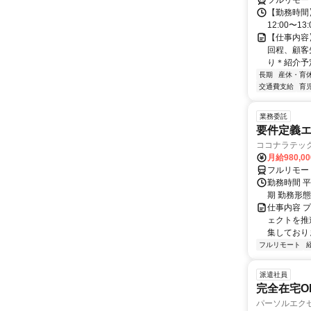
フルリモー
【勤務時間】
12:00〜1
【仕事内容
回程、顧客
り＊紹介予定
長期
産休・育
交通費支給
育
業務委託
要件定義エ
ココナラテック 
月給980,00
フルリモー
勤務時間 平
期 勤務形
仕事内容 
ェクトを推
集しておりま
フルリモート
派遣社員
完全在宅OK
パーソルエクセ