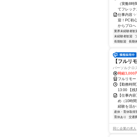
（実働8時
てフレック
仕事内容 
迎！PC初
からプロへ
業界未経験者歓
未経験者歓迎
長期歓迎
長期
【フルリモ
パーソルクロ
時給3,000
フルリモー
【勤務時間】
13:00 
【仕事内容
め（10時
経験を活か
産休・育休取得
育休あり
交通
同じ企業の求人