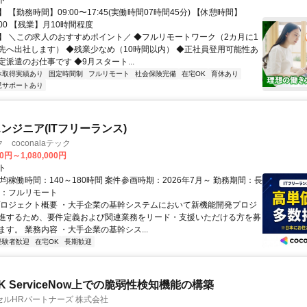
ト
 【勤務時間】09:00〜17:45(実働時間07時間45分) 【休憩時間】
3:00 【残業】月10時間程度
】 ＼この求人のおすすめポイント／ ◆フルリモートワーク（2カ月に1
先へ出社します） ◆残業少なめ（10時間以内） ◆正社員登用可能性あ
派遣のお仕事です ◆9月スタート...
休取得実績あり
固定時間制
フルリモート
社会保険完備
在宅OK
育休あり
児サポートあり
ンジニア(ITフリーランス)
coconalaテック
0円～1,080,000円
ト
均稼働時間：140～180時間 案件参画時期：2026年7月～ 勤務期間：長
態：フルリモート
プロジェクト概要 ・大手企業の基幹システムにおいて新機能開発プロジ
進するため、要件定義および関連業務をリード・支援いただける方を募
す。 業務内容 ・大手企業の基幹シス...
経験者歓迎
在宅OK
長期歓迎
 ServiceNow上での脆弱性検知機能の構築
ルHRパートナーズ 株式会社