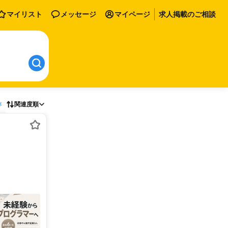
マイリスト
メッセージ
マイページ
求人掲載のご相談
存
関連度順