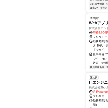
未経験者歓迎
在宅OK
賞与あ
業務委託
Webアプ
株式会社アン
時給3,000
フルリモー
勤務時間詳
方 30代・男
【実例2】..
仕事内容 
です！ モ
教育・組織
社員登用あり
正社員
ITエンジ
株式会社Tboo
月給250,0
フルリモー
勤務時間詳細
間）