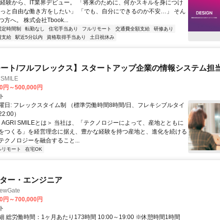
未経験から、IT業界デビュー。 「将来のために、何かスキルを身につけ
もっと自由な働き方をしたい」 「でも、自分にできるのか不安…」 そん
方へ。 株式会社Tbook...
固定時間制
転勤なし
住宅手当あり
フルリモート
交通費全額支給
研修あり
費支給
駅近5分以内
資格取得手当あり
土日祝休み
ート/フルフレックス】スタートアップ企業の情報システム担
SMILE
00円～500,000円
ト
曜日: フレックスタイム制 （標準労働時間8時間/日、フレキシブルタイ
22:00）
＜AGRI SMILEとは＞ 当社は、「テクノロジーによって、産地とともに
をつくる」を経営理念に据え、豊かな経験を持つ産地と、進化を続ける
テクノロジーを融合すること...
ルリモート
在宅OK
イター・エンジニア
wGate
00円～700,000円
ト
 総労働時間：1ヶ月あたり173時間 10:00～19:00 ※休憩時間1時間