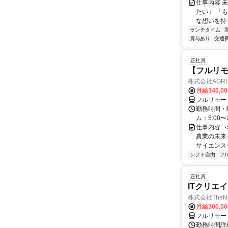
仕事内容 
たい」 「
な想いを持つ
ランチタイム
賞与あり
交通
正社員
【フルリモ
株式会社AGRI 
月給340,0
フルリモー
勤務時間・
ム：5:00〜
仕事内容: 
農業の未来
サイエンス
シフト自由
フ
正社員
ITクリエ
株式会社TheNe
月給300,0
フルリモー
勤務時間詳細