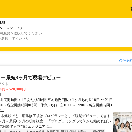
城郡
テムエンジニア）
雇用形態を選択してください
を選択してください
条件保
ー 最短3ヶ月で現場デビュー
アクト
00円～520,000円
ト
 実働時間：1日あたり8時間 平均勤務日数：1ヶ月あたり18日 〜 21日
18:00（所定労働時間8時間、休憩60分） ②10:00～19:00（所定労働時間8
..
＼ 未経験でも「研修修了後はプログラマーとして現場デビュー」できる
1ヶ月～最長6ヶ月の研修制度） 「プログラミングって何から始めればい
T未経験でも本当にエンジニアに...
迎
ランチタイム
フリーター歓迎
学歴不問
固定時間制
転勤なし
経験不問