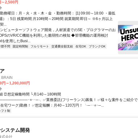
円～2,500円
ト
勤務曜日：月・火・水・木・金 ・勤務時間： [1] 09:00～18:00 ・最低
）：5日 残業時間:月10時間～20時間 就業期間:即日～ ※6ヶ月以上
...
コンピューターソフトウェア開発，人材派遣でのSE・プログラマーのお
cOPSのVR/CC機能を利用した脆弱性の検知 ◆管理機能の運用検討
iptを使用したBusi...
学歴不問
固定時間制
フルリモート
交通費全額支給
在宅OK
ブランクOK
ニア
BRAIN
0円～1,200,000円
ト
 ⏰想定稼働時間 └月140～180時間
──────────･⭐･･─╮ ✅業務委託(フリーランス)募集！ ✅様々な案件をご紹介
在宅ワーク)勤務！ ✅想定報酬：月40～120万円！ ╰─･･⭐･─...
シフト制
でシステム開発
株式会社