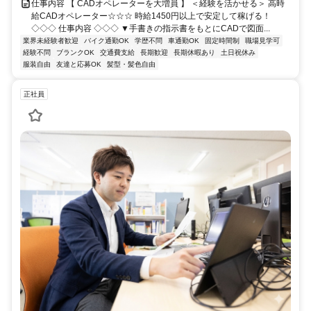
仕事内容 【 CADオペレーターを大増員 】 ＜経験を活かせる＞ 高時
給CADオペレーター☆☆☆ 時給1450円以上で安定して稼げる！
◇◇◇ 仕事内容 ◇◇◇ ▼手書きの指示書をもとにCADで図面...
業界未経験者歓迎
バイク通勤OK
学歴不問
車通勤OK
固定時間制
職場見学可
経験不問
ブランクOK
交通費支給
長期歓迎
長期休暇あり
土日祝休み
服装自由
友達と応募OK
髪型・髪色自由
正社員