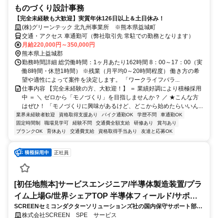
ものづくり設計事務
【完全未経験も大歓迎】実質年休126日以上＆土日休み！
(株)グリーンテック 北九州事業所 ※熊本県益城町
交通・アクセス 車通勤可（弊社取引先 常駐での勤務となります）
月給220,000円～350,000円
熊本県上益城郡
勤務時間詳細 総労働時間：1ヶ月あたり162時間 8：00～17：00（実
働8時間・休憩1時間） ※残業（月平均0～20時間程度） 働き方の希
望や適性によって案件を決定します。 「ワークライフバラ...
仕事内容 【完全未経験の方、大歓迎！】 ＝ 業績好調により積極採用
中 ＝ ＼ ゼロから「モノづくり」を目指しませんか？ ／ ★こんな方
はぜひ！ 「モノづくりに興味があるけど、どこから始めたらいいん...
業界未経験者歓迎
資格取得支援あり
バイク通勤OK
学歴不問
車通勤OK
固定時間制
職場見学可
経験不問
交通費全額支給
研修あり
賞与あり
ブランクOK
育休あり
交通費支給
資格取得手当あり
友達と応募OK
正社員
[初任地熊本]サービスエンジニア/半導体製造装置/プラ
イム上場G/世界シェアTOP 半導体フィールド/サポー
SCREENセミコンダクターソリューションズ社の国内保守サポート部門
トエンジニア
を担う当社にて、フィールドサービスエンジニアをお任せします。半導
株式会社SCREEN SPE サービス