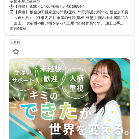
熊本県上益城郡
【時間】 8:00～17:00(実働7.5h/休憩90分)
【職種】 板金加工員家屋の外装(屋根･外壁)部品に関する 板金加工員
＜正社員＞ 【仕事内容】 家屋の外装(屋根･外壁)に関わる金属部品の
加工、 切断機や曲げ機を使った工場内の軽作業です。 加工は手...
固定時間制
正社員