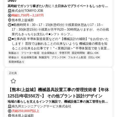
5467
高時給でガッツリ稼ぎたい方に！土日休みでプライベートもしっかり充
実✨
株式会社TOMIYO JOB
時給1,750円～2,187円
熊本県上益城郡
■勤務時間 8：30～17：15(休憩45分) ※残業前休憩あり17：15～
17：30(休憩15分) ※残業が月平均20～30時間ありますが、 その分残
業代もきっちりお支払い!! ■シフト ※シフ...
■仕事内容 半導体製造装置などの *【機械設計の補助】*をお任せいた
します！ 普段では触れることの出来ないような 機械設備の構造を知
ることが出来るお仕事です！ *＜業務詳細＞* 半導体製造で使う装置...
制服あり
フリーター歓迎
社会保険あり
学歴不問
固定時間制
週払いOK
研修あり
社会保険完備
制服貸与
ブランクOK
フルタイム歓迎
日払いOK
長期休暇あり
正社員
【熊本/上益城】機械器具設置工事の管理技術者【年休
125日/年収550万~】 その他プラント設計/デザイン
地域の暮らしを支えるインフラ施設で、機械設備工事の施工管理を担当
します。社会に欠かせない設備をつくり上げる仕事であり、技術力を磨
南九州エンジニアリングサービス株式会社
きながら“地域の安全と安心”を守るやりがいを実感できます。
月給250,000円以上
熊本県上益城郡