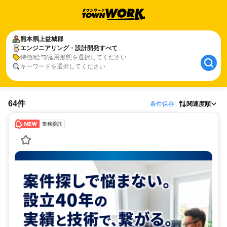
熊本県
上益城郡
エンジニアリング・設計開発すべて
特徴/給与/雇用形態を選択してください
キーワードを選択してください
64件
条件保存
関連度順
業務委託