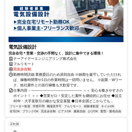
電気設備設計
完全在宅＊営業・交渉の手間なく、設計に集中できる環境！
テーアイデーエンジニアリング株式会社
フルリモート
完全歩合制
勤務時間詳細 業務委託のため原則自由 ※納期を厳守していただけれ
ば、稼働時間帯や1日の作業時間は一切問いません。 ※副業・Wワー
ク、他社案件との並行稼働も大歓迎です。
仕事内容 ‥─────────────────── ＜＜ 安心＆働きやすさの
ポイント！ ＞＞ ◆営業ゼロ！安定した案件を継続的にお任せ ◆設立
40年・大手直取引の確かな安定基盤 ◆日本全国どこからでも...
フリーター歓迎
学歴不問
職場見学可
フルリモート
経験者歓迎
ネイルOK
在宅OK
ブランクOK
完全歩合制
ピアスOK
服装自由
ひげOK
髪型・髪色自由
正社員