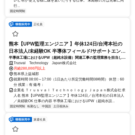
レビ等が 使える様に線を繋いだりする仕事。 未経験の方は先輩に同
行...
固定時間制
正社員
熊本【UPW監理エンジニア 】年休124日/台湾本社の
日本法人/未経験OK 半導体フィールド/サポートエンジ
半導体工場におけるUPW（超純水設備）関連工事の監理業務を担当して
ニア
いただきます。主に工程管理・品質管理および協力会社との調整業務な
Trusval Technology Japan株式会社
どを行います。
月給280,000円以上
熊本県上益城郡
就業時間 08:00～17:00（1日あたり所定労働時間08時間） 休憩：60
分 残業：有 備考：
企業名 Ｔｒｕｓｖａｌ Ｔｅｃｈｎｏｌｏｇｙ Ｊａｐａｎ株式会社 求
人名 熊本【UPW監理エンジニア 】年休124日／台湾本社の日本法人
／未経験OK 仕事の内容 半導体工場におけるUPW（超純水設...
固定時間制
転勤なし
中国語
土日祝休み
派遣社員