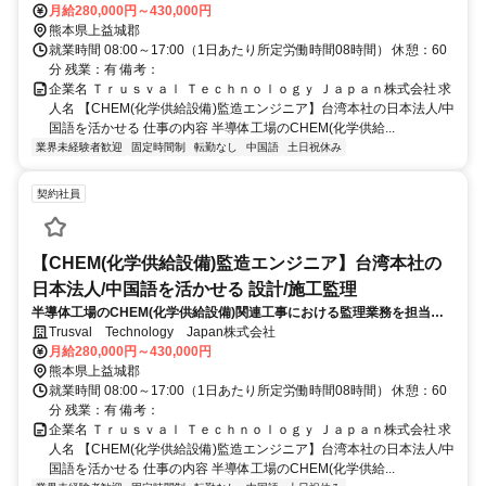
月給280,000円～430,000円
熊本県上益城郡
就業時間 08:00～17:00（1日あたり所定労働時間08時間） 休憩：60
分 残業：有 備考：
企業名 Ｔｒｕｓｖａｌ Ｔｅｃｈｎｏｌｏｇｙ Ｊａｐａｎ株式会社 求
人名 【CHEM(化学供給設備)監造エンジニア】台湾本社の日本法人/中
国語を活かせる 仕事の内容 半導体工場のCHEM(化学供給...
業界未経験者歓迎
固定時間制
転勤なし
中国語
土日祝休み
契約社員
【CHEM(化学供給設備)監造エンジニア】台湾本社の
日本法人/中国語を活かせる 設計/施工監理
半導体工場のCHEM(化学供給設備)関連工事における監理業務を担当し
ていただきます。
Trusval Technology Japan株式会社
月給280,000円～430,000円
熊本県上益城郡
就業時間 08:00～17:00（1日あたり所定労働時間08時間） 休憩：60
分 残業：有 備考：
企業名 Ｔｒｕｓｖａｌ Ｔｅｃｈｎｏｌｏｇｙ Ｊａｐａｎ株式会社 求
人名 【CHEM(化学供給設備)監造エンジニア】台湾本社の日本法人/中
国語を活かせる 仕事の内容 半導体工場のCHEM(化学供給...