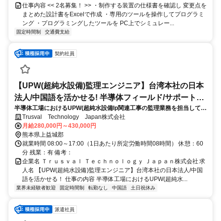
仕事内容 << 2名募集！ >> ・制作する装置の仕様書を確認し 変更点を
まとめた設計書をExcelで作成 ・専用のツールを操作してプログラミ
ング ・プログラミングしたツールを PC上でシミュレー...
固定時間制
交通費支給
契約社員
【UPW(超純水設備)監理エンジニア】台湾本社の日本
法人/中国語を活かせる! 半導体フィールド/サポートエ
半導体工場におけるUPW(超純水設備lp関連工事の監理業務を担当してい
ンジニア
ただきます。主に工程管理・品質管理および協力会社との調整業務など
Trusval Technology Japan株式会社
を行います。
月給280,000円～430,000円
熊本県上益城郡
就業時間 08:00～17:00（1日あたり所定労働時間08時間） 休憩：60
分 残業：有 備考：
企業名 Ｔｒｕｓｖａｌ Ｔｅｃｈｎｏｌｏｇｙ Ｊａｐａｎ株式会社 求
人名 【UPW(超純水設備)監理エンジニア】台湾本社の日本法人/中国
語を活かせる！ 仕事の内容 半導体工場におけるUPW(超純水...
業界未経験者歓迎
固定時間制
転勤なし
中国語
土日祝休み
派遣社員