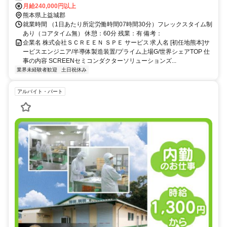
体製造装置の立ち上げ、保守・メンテナンス、最適化改造等を実施しま
月給240,000円以上
す。
熊本県上益城郡
就業時間 （1日あたり所定労働時間07時間30分）フレックスタイム制
あり（コアタイム無） 休憩：60分 残業：有 備考：
企業名 株式会社ＳＣＲＥＥＮ ＳＰＥ サービス 求人名 [初任地熊本]サ
ービスエンジニア/半導体製造装置/プライム上場G/世界シェアTOP 仕
事の内容 SCREENセミコンダクターソリューションズ...
業界未経験者歓迎
土日祝休み
アルバイト・パート