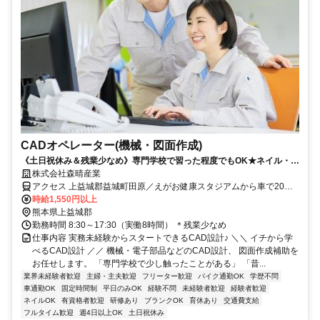
CADオペレーター(機械・図面作成)
《土日祝休み＆残業少なめ》専門学校で習った程度でもOK★ネイル・茶
髪OK！高時給1550円～★正社員登用チャンスあり！
株式会社森晴産業
アクセス 上益城郡益城町田原／えがお健康スタジアムから車で20分
／車・バイク通勤OK
時給1,550円以上
熊本県上益城郡
勤務時間 8:30～17:30（実働8時間） ＊残業少なめ
仕事内容 実務未経験からスタートできるCAD設計♪ ＼＼ イチから学
べるCAD設計 ／／ 機械・電子部品などのCAD設計、 図面作成補助を
お任せします。 「専門学校で少し触ったことがある」 「昔...
業界未経験者歓迎
主婦・主夫歓迎
フリーター歓迎
バイク通勤OK
学歴不問
車通勤OK
固定時間制
平日のみOK
経験不問
未経験者歓迎
経験者歓迎
ネイルOK
有資格者歓迎
研修あり
ブランクOK
育休あり
交通費支給
フルタイム歓迎
週4日以上OK
土日祝休み