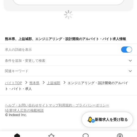
熊本県、上益城郡、エンジニアリング・設計開発のアルバイト・バイト求人情報
求人の詳細を表示
条件を追加・変更して検索
市区町村を追加・変更
関連キーワード
熊本県 上益城郡 工場製造 益城町
熊本県 上益城郡 トライアル
熊本県
駅を追加・変更
バイトTOP
熊本県
上益城郡
エンジニアリング・設計開発のアルバイ
熊本県 上益城郡 テクノリサーチパーク
熊本県 上益城郡 cad
熊本県
すべて
ト・バイト・求人
熊本県 上益城郡 建設・土木・施工 嘉島町
熊本市
すべて
職種を追加・変更
JR鹿児島本線(博多～八代)
中央区
東区
西区
南区
北区
荒尾駅
南荒尾駅
長洲駅
大野下駅
玉名駅
肥後伊倉駅
木葉駅
田原坂駅
植木駅
西里駅
飲食・フードサービス
八代市
人吉市
荒尾市
水俣市
玉名市
山鹿市
菊池市
宇土市
上天草市
宇城市
阿蘇市
特徴を追加・変更
崇城大学前駅
上熊本駅
熊本駅
西熊本駅
川尻駅
富合駅
宇土駅
松橋駅
小川駅
有佐駅
飲食・フードサービス
すべて
ヘルプ・お問い合わせ
サイトマップ
利用規約・プライバシーポリシー
天草市
合志市
植木町
下益城郡
玉名郡
菊池郡
阿蘇郡
上益城郡
八代郡
葦北郡
千丁駅
新八代駅
八代駅
ホールスタッフ
キッチンスタッフ
皿洗い・洗い場
精肉・鮮魚加工
給食調理
人気
[企業]求人広告の掲載相談
球磨郡
天草郡
雇用形態を追加・変更
パン屋（ベーカリー）
フードカウンター販売員
バー（BAR）・バーテンダー
日払いOK
高校生歓迎
学生歓迎
深夜の仕事
髪型・髪色自由
ひげOK
ネイルOK
阿蘇高原線
新着求人を受け取る
飲食店補助（開店・閉店準備）
飲食店（店長・マネージャー）
ピアスOK
アルバイト・パート
履歴書不要
オープニングスタッフ
留学生・外国人活躍中
熊本駅
平成駅
南熊本駅
新水前寺駅
水前寺駅
東海学園前駅
竜田口駅
武蔵塚駅
都道府県を変更
営業・販売
勤務期間
正社員
光の森駅
三里木駅
原水駅
肥後大津駅
瀬田駅
立野駅
赤水駅
市ノ川駅
内牧駅
阿蘇駅
営業・販売
すべて
短期
契約社員
単発・1日OK
長期
期間限定（春夏冬休み等）
いこいの村駅
宮地駅
波野駅
滝水駅
営業
テレフォンアポインター（テレアポ）
ルートセールス
コンビニ
シフト
派遣社員