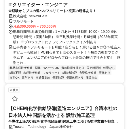
ITクリエイター・エンジニア
未経験からプロの道へ✨フルリモート×充実の研修あり！
株式会社TheNewGate
フルリモート
月給300,000円～700,000円
勤務時間詳細 総労働時間：1ヶ月あたり173時間 10:00～19:00 ※休
憩時間1時間（実働8時間） ※平均残業時間：月6時間（2023年度実
績） ※プロジェクトによってフレックスタイム制あり
仕事内容 ✨フルリモートも可能！自分らしく輝ける働き方◎ ✨社会人
デビューも歓迎！PC初心者でも安心スタート！ ✨独自の教育プログ
ラムで、エンジニアのゼロからプロへ ✨最新の技術で社会を支え、感
謝され...
業界未経験者歓迎
副業・WワークOK
資格取得支援あり
固定時間制
転勤なし
経験不問
未経験者歓迎
フルリモート
経験者歓迎
有資格者歓迎
研修あり
在宅OK
賞与あり
交通費支給
長期歓迎
長期休暇あり
服装自由
正社員
【CHEM(化学供給設備)監造エンジニア】台湾本社の
日本法人/中国語を活かせる 設計/施工監理
半導体工場のCHEM(化学供給設備)関連工事における監理業務を担当し
ていただきます。
Trusval Technology Japan株式会社