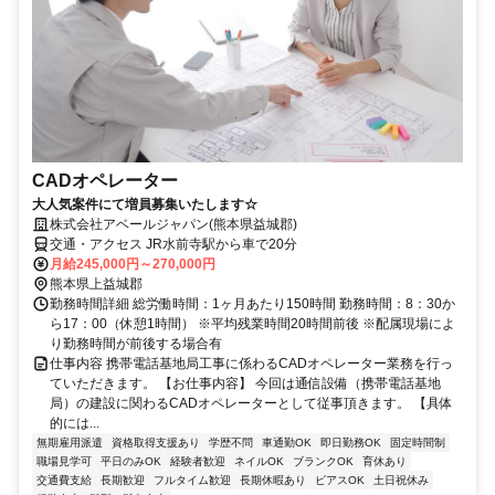
CADオペレーター
大人気案件にて増員募集いたします☆
株式会社アベールジャパン(熊本県益城郡)
交通・アクセス JR水前寺駅から車で20分
月給245,000円～270,000円
熊本県上益城郡
勤務時間詳細 総労働時間：1ヶ月あたり150時間 勤務時間：8：30か
ら17：00（休憩1時間） ※平均残業時間20時間前後 ※配属現場によ
り勤務時間が前後する場合有
仕事内容 携帯電話基地局工事に係わるCADオペレーター業務を行っ
ていただきます。 【お仕事内容】 今回は通信設備（携帯電話基地
局）の建設に関わるCADオペレーターとして従事頂きます。 【具体
的には...
無期雇用派遣
資格取得支援あり
学歴不問
車通勤OK
即日勤務OK
固定時間制
職場見学可
平日のみOK
経験者歓迎
ネイルOK
ブランクOK
育休あり
交通費支給
長期歓迎
フルタイム歓迎
長期休暇あり
ピアスOK
土日祝休み