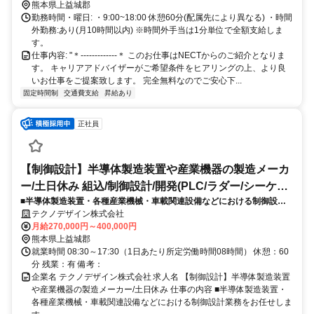
熊本県上益城郡
勤務時間・曜日: ・9:00~18:00 休憩60分(配属先により異なる) ・時間
外勤務:あり(月10時間以内) ※時間外手当は1分単位で全額支給しま
す。
仕事内容: "＊-------------＊ このお仕事はNECTからのご紹介となりま
す。 キャリアアドバイザーがご希望条件をヒアリングの上、より良
いお仕事をご提案致します。 完全無料なのでご安心下...
固定時間制
交通費支給
昇給あり
正社員
【制御設計】半導体製造装置や産業機器の製造メーカ
ー/土日休み 組込/制御設計/開発(PLC/ラダー/シーケン
■半導体製造装置・各種産業機械・車載関連設備などにおける制御設計
ス制御)
業務をお任せします。■経験やスキルを見て業務をお任せしますが、制
テクノデザイン株式会社
御設計業務を中心に、顧客との打ち合わせにも参加いただきます。
月給270,000円～400,000円
熊本県上益城郡
就業時間 08:30～17:30（1日あたり所定労働時間08時間） 休憩：60
分 残業：有 備考：
企業名 テクノデザイン株式会社 求人名 【制御設計】半導体製造装置
や産業機器の製造メーカー/土日休み 仕事の内容 ■半導体製造装置・
各種産業機械・車載関連設備などにおける制御設計業務をお任せしま