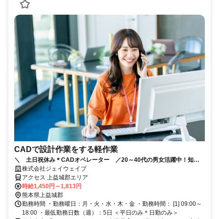
CADで設計作業をする軽作業
＼ 土日祝休み＊CADオペレーター ／20～40代の男女活躍中！知
識・資格・経験を活かして即戦力に！
株式会社ジェイウェイブ
アクセス 上益城郡エリア
時給1,450円～1,813円
熊本県上益城郡
勤務時間 ・勤務曜日：月・火・水・木・金 ・勤務時間： [1] 09:00～
18:00 ・最低勤務日数（週）：5日 ＜平日のみ＊日勤のみ＞