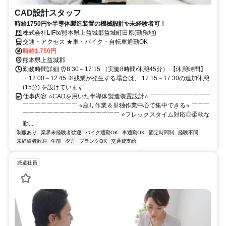
CAD設計スタッフ
時給1750円✨半導体製造装置の機械設計✨未経験者可！
株式会社LiFix/熊本県上益城郡益城町田原(勤務地)
交通・アクセス ★車・バイク・自転車通勤OK
時給1,750円
熊本県上益城郡
勤務時間詳細 ⏰8:30～17:15 （実働8時間/休憩45分） 【休憩時間】
・12:00～12:45 ※残業が発生する場合は、 17:15～17:30の追加休憩
(15分) を設けています ...
仕事内容 ⭐CADを用いた半導体製造装置設計⭐ ￣￣￣￣￣￣￣￣￣￣
￣￣￣￣￣￣￣￣￣ ⭐座り作業＆単独作業中心で集中できる⭐ ￣￣￣
￣￣￣￣￣￣￣￣￣￣￣￣￣￣￣￣ ⭐フレックスタイム対応◎柔軟な
勤...
制服あり
業界未経験者歓迎
バイク通勤OK
車通勤OK
固定時間制
経験不問
未経験者歓迎
午前
夕方
ブランクOK
交通費支給
派遣社員