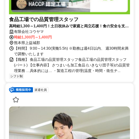
食品工場での品質管理スタッフ
高時給1,300～1,400円！土日祝休みで家庭と両立応援！食の安全を支え
る品質管理のお仕事。
有限会社コウヤマ
時給1,300円～1,400円
熊本県上益城郡
【時間】 9:00～14:30(実働5.5h) ※勤務は週4日以内、 週30時間未満
で調整いたします
【職種】 食品工場の品質管理スタッフ食品工場の品質管理スタッフ
(パート) 【仕事内容】 さつまいも加工食品 (いきなり団子等)の品質管
理業務 …具体的には… ・製造工程の管理(温度・時間・衛生チ...
シフト制
派遣社員