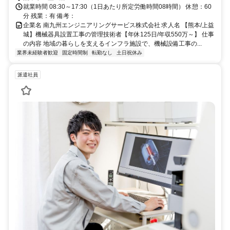
就業時間 08:30～17:30（1日あたり所定労働時間08時間） 休憩：60
分 残業：有 備考：
企業名 南九州エンジニアリングサービス株式会社 求人名 【熊本/上益
城】機械器具設置工事の管理技術者【年休125日/年収550万～】 仕事
の内容 地域の暮らしを支えるインフラ施設で、機械設備工事の...
業界未経験者歓迎
固定時間制
転勤なし
土日祝休み
派遣社員