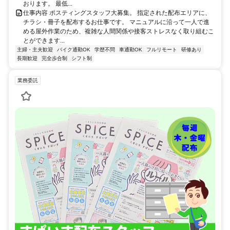
おります。 最低...
仕事内容 ポスティングスタッフ大募集。 指定された配布エリアに、
チラシ・冊子を配布するお仕事です。 マニュアルに沿って一人で進
める屋外作業のため、複雑な人間関係や接客ストレスなく取り組むこ
とができます...
主婦・主夫歓迎
バイク通勤OK
学歴不問
車通勤OK
フルリモート
研修あり
長期歓迎
完全歩合制
シフト制
業務委託