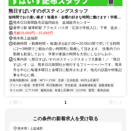
熊日すぱいすのポスティングスタッフ
短時間でお小遣い稼ぎ！毎週⽊・⾦曜の好きな時間に働けます！学業や
家事との両立やWワークも歓迎
熊本日日新聞販売店協同組合 益城販売センター
最寄り駅 健軍町駅 アクセス バス停「広安小学校入口」下車、徒歩3
分
月給10,000円～15,000円
熊本県上益城郡
勤務時間 ＜勤務時間＞ 毎週(木)(金)7:00〜20:00の間で空いてる時間
に2〜3時間でご都合の良い時間帯に勤務して頂きます。 扶養内での
勤務も歓迎しており、学業や家族の時間を大切にしながらお小...
仕事内容 ＼熊日すぱいすのポスティングスタッフ大募集！／ 「熊日
すぱいす」は、熊本日日新聞社が発行するフリーペーパーです。熊本
市を中心に毎週木曜日と金曜日に配布されます。地元の話題や特集記
事を中心に構...
扶養内勤務OK
副業・WワークOK
主婦・主夫歓迎
60代も応募可
フリーター歓迎
学歴不問
即日勤務OK
学生歓迎
未経験者歓迎
経験者歓迎
ネイルOK
ピアスOK
服装自由
友達と応募OK
ひげOK
髪型・髪色自由
前へ
次へ
1
この条件の新着求人を受け取る
熊本県 / 上益城郡