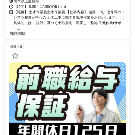
熊本県上益城郡
【時間】 8:00～17:00(実働7.5h)
【職種】 土木作業員土木作業員 【仕事内容】 道路・河川改修等のイ
ンフラ整備が中心の 土木工事に関する現場作業をお願いします。 …
具体的には… 設計に基づく土砂掘削・埋戻し・整地 手元作業(サポ
ー...
固定時間制
派遣社員