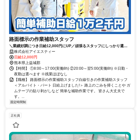
路面標示の作業補助スタッフ
＼業績好調につき日給12,000円にUP／頑張るスタッフにしっかり還
元！
株式会社アイエスティー
日給12,000円
熊本県上益城郡
【時間】 ①8:00～17:00(実働8h) ②20:00～翌5:00(実働8h) ※日勤・
夜勤は選べます ※残業ほぼなし
【職種】 路面標示の作業補助スタッフ白線引きの作業補助スタッフ
＜アルバイト・パート 日給上げました!＞ 路上のごみを掃くことや ガ
ムテープの貼り剥がしなど 簡単な補助作業です。 皆さん大丈夫で
す。...
固定時間制
正社員