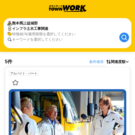
熊本県
上益城郡
インフラ土木工事関連
特徴/給与/雇用形態を選択してください
キーワードを選択してください
5件
条件保存
関連度順
アルバイト・パート