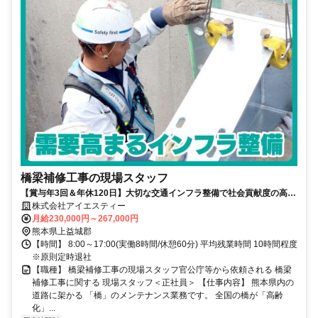
橋梁補修工事の現場スタッフ
【賞与年3回＆年休120日】大切な交通インフラ整備で社会貢献度の高い
お仕事です！
株式会社アイエスティー
月給230,000円～267,000円
熊本県上益城郡
【時間】 8:00～17:00(実働8時間/休憩60分) 平均残業時間 10時間程度
※原則定時退社
【職種】 橋梁補修工事の現場スタッフ官公庁等から依頼される 橋梁
補修工事に関する 現場スタッフ＜正社員＞ 【仕事内容】 熊本県内の
道路に架かる 「橋」のメンテナンス業務です。 全国の橋が「高齢
化」...