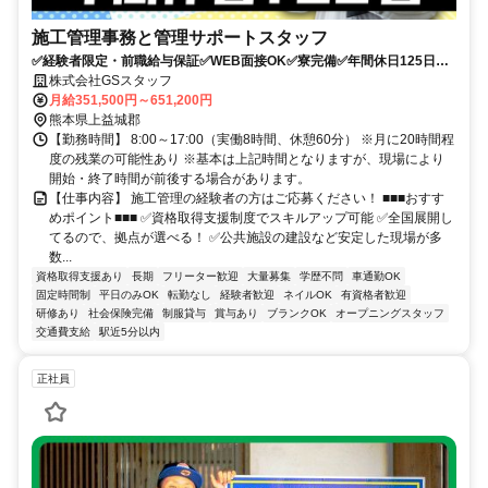
施工管理事務と管理サポートスタッフ
✅経験者限定・前職給与保証✅WEB面接OK✅寮完備✅年間休日125日✅
公共施設の建設など安定した現場多数あり！ ✅電話応募はこちら：048-
株式会社GSスタッフ
919-3420 受付時間：9:00-18:00（月～金）
月給351,500円～651,200円
熊本県上益城郡
【勤務時間】 8:00～17:00（実働8時間、休憩60分） ※月に20時間程
度の残業の可能性あり ※基本は上記時間となりますが、現場により
開始・終了時間が前後する場合があります。
【仕事内容】 施工管理の経験者の方はご応募ください！ ■■■おすす
めポイント■■■ ✅資格取得支援制度でスキルアップ可能 ✅全国展開し
てるので、拠点が選べる！ ✅公共施設の建設など安定した現場が多
数...
資格取得支援あり
長期
フリーター歓迎
大量募集
学歴不問
車通勤OK
固定時間制
平日のみOK
転勤なし
経験者歓迎
ネイルOK
有資格者歓迎
研修あり
社会保険完備
制服貸与
賞与あり
ブランクOK
オープニングスタッフ
交通費支給
駅近5分以内
正社員