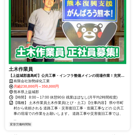
土木作業員
【上益城郡嘉島町】公共工事・インフラ整備メインの現場作業！充実待
遇の正社員募集!!
有限会社加勢緑化工業
月給230,000円～350,000円
熊本県上益城郡
【時間】 8:00～17:00 休憩90分 残業ほぼなし(月平均2時間程度)
【職種】 土木作業員土木作業員(とび・土工) 【仕事内容】 県や市町
村から依頼される 道路工事・災害復旧工事・造園工事などの 公共工
事の現場での作業をお願いします。 道路工事や災害復旧工事では、
...
変形労働時間制