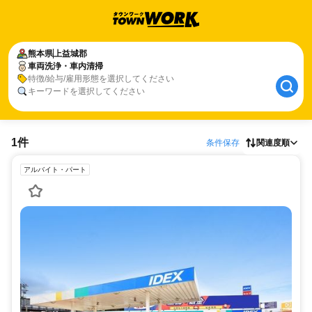
熊本県
上益城郡
車両洗浄・車内清掃
特徴/給与/雇用形態を選択してください
キーワードを選択してください
1件
条件保存
関連度順
アルバイト・パート