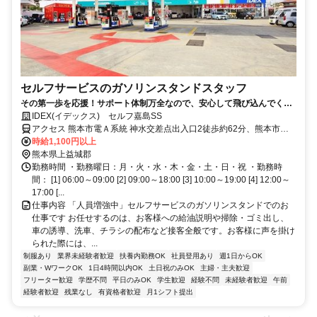
セルフサービスのガソリンスタンドスタッフ
その第一歩を応援！サポート体制万全なので、安心して飛び込んでくだ
さい。
IDEX(イデックス) セルフ嘉島SS
アクセス 熊本市電Ａ系統 神水交差点出入口2徒歩約62分、熊本市電
Ａ系統 健軍町徒歩約62分、熊本市電Ａ系統 八丁馬場出入口徒歩約63
時給1,100円以上
分
熊本県上益城郡
勤務時間 ・勤務曜日：月・火・水・木・金・土・日・祝 ・勤務時
間： [1] 06:00～09:00 [2] 09:00～18:00 [3] 10:00～19:00 [4] 12:00～
17:00 [...
仕事内容 「人員増強中」セルフサービスのガソリンスタンドでのお
仕事です お任せするのは、お客様への給油説明や掃除・ゴミ出し、
車の誘導、洗車、チラシの配布など接客全般です。お客様に声を掛け
られた際には、...
制服あり
業界未経験者歓迎
扶養内勤務OK
社員登用あり
週1日からOK
副業・WワークOK
1日4時間以内OK
土日祝のみOK
主婦・主夫歓迎
フリーター歓迎
学歴不問
平日のみOK
学生歓迎
経験不問
未経験者歓迎
午前
経験者歓迎
残業なし
有資格者歓迎
月1シフト提出