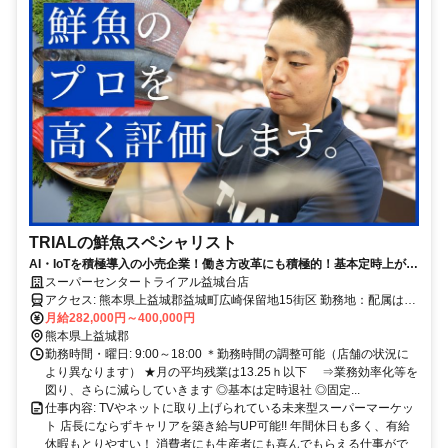
TRIALの鮮魚スペシャリスト
AI・IoTを積極導入の小売企業！働き方改革にも積極的！基本定時上が
り！
スーパーセンタートライアル益城台店
アクセス: 熊本県上益城郡益城町広崎保留地15街区 勤務地：配属は所
在地の都道府県 ※初任地は最寄りの店舗又は希望エリアを優先し配
月給282,000円～400,000円
属します。 ※エリア内勤務または全国勤務いずれか希望を選択でき
熊本県上益城郡
ます。
勤務時間・曜日: 9:00～18:00 ＊勤務時間の調整可能（店舗の状況に
より異なります） ★月の平均残業は13.25ｈ以下 ⇒業務効率化等を
図り、さらに減らしていきます ◎基本は定時退社 ◎固定...
仕事内容: TVやネットに取り上げられている未来型スーパーマーケッ
ト 店長にならずキャリアを築き給与UP可能!! 年間休日も多く、有給
休暇もとりやすい！ 消費者にも生産者にも喜んでもらえる仕事がで