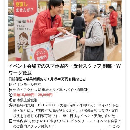
イベント会場でのスマホ案内・受付スタッフ|副業・W
ワーク歓迎
日給保証＋成果報酬あり！月収40万円も目指せる
イオンモール熊本
交通・アクセス 駐車場あり／車・バイク通勤OK
日給10,000円～20,000円
熊本県上益城郡
勤務時間詳細 10:00〜18:00（実働7時間・休憩60分） ※イベント会
場・案件により前後する場合があります。 ※稼働日数は希望・案件
状況を考慮して相談可能です。 ※土日祝はイベント実施が多いた...
仕事内容 ＼ 働きやすく稼ぎたい方にピッタリ！ ／ ＼イベント会場で
のご案内スタッフ募集！／ ━━━━━━━━━━━━━━━ ✨ この