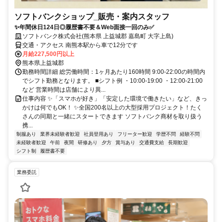
ソフトバンクショップ_販売・案内スタッフ
✨️年間休日124日◎履歴書不要＆Web面接一回のみ✅
ソフトバンク株式会社(熊本県 上益城郡 嘉島町 大字上島)
交通・アクセス 南熊本駅から車で12分です
月給227,500円以上
熊本県上益城郡
勤務時間詳細 総労働時間：1ヶ月あたり160時間 9:00-22:00の時間内
でシフト勤務となります。 ■シフト例 ・10:00-19:00 ・12:00-21:00
など 営業時間は店舗により異...
仕事内容 ✨️「スマホが好き」「安定した環境で働きたい」など、きっ
かけは何でもOK！ ✨️全国200名以上の大型採用プロジェクト！たく
さんの同期と一緒にスタートできます ソフトバンク商材を取り扱う
携...
制服あり
業界未経験者歓迎
社員登用あり
フリーター歓迎
学歴不問
経験不問
未経験者歓迎
午前
夜間
研修あり
夕方
賞与あり
交通費支給
長期歓迎
シフト制
履歴書不要
業務委託