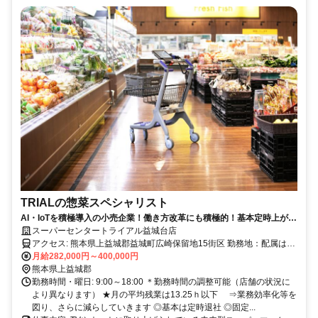
TRIALの惣菜スペシャリスト
AI・IoTを積極導入の小売企業！働き方改革にも積極的！基本定時上が
り！
スーパーセンタートライアル益城台店
アクセス: 熊本県上益城郡益城町広崎保留地15街区 勤務地：配属は所
在地の都道府県 ※初任地は最寄りの店舗又は希望エリアを優先し配
月給282,000円～400,000円
属します。 ※エリア内勤務または全国勤務いずれか希望を選択でき
熊本県上益城郡
ます。
勤務時間・曜日: 9:00～18:00 ＊勤務時間の調整可能（店舗の状況に
より異なります） ★月の平均残業は13.25ｈ以下 ⇒業務効率化等を
図り、さらに減らしていきます ◎基本は定時退社 ◎固定...