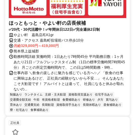
ほっともっと・やよい軒の店長候補
✅20代・30代活躍中！✅年間休日122日✅完全週休2日制
やよい軒 嘉島店/EA1gr
交通・アクセス 嘉島町役場前バス停歩10分
月給329,000円～419,000円
熊本県上益城郡
勤務時間詳細 実働時間：1日あたり7時間45分 平均勤務日数：1ヶ月
あたり21日 ✅フルフレックスタイム制 （1日の標準労働時間7時間45
分） 月ごとの所定労働時間内で、 この日は5時間勤務・9時...
仕事内容 ＼飲食の楽しさに魅力を感じている方へ✨／ 「飲食の仕事
に興味はあるけど、 正社員の経験がないから不安…」 そんなあなた
こそ大歓迎です！ アルバイトとは違って、 社員になると休みが取れ
ないの...
制服あり
ランチタイム
主婦・主夫歓迎
資格取得支援あり
住宅手当あり
交通費全額支給
午前
有資格者歓迎
食費補助あり
研修あり
夕方
賞与あり
育休あり
交通費支給
長期歓迎
資格取得手当あり
長期休暇あり
昼食補助あり
寮・社宅あり
食事補助あり
正社員