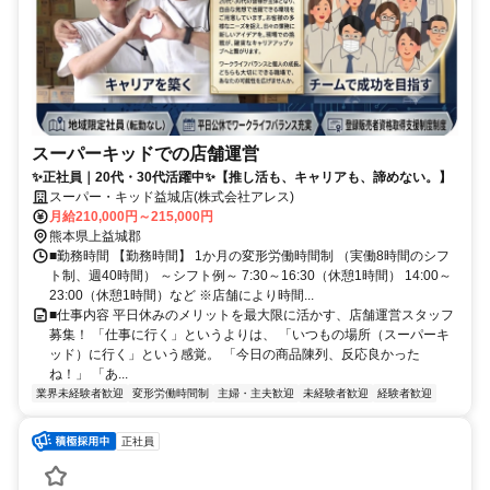
スーパーキッドでの店舗運営
✨正社員｜20代・30代活躍中✨【推し活も、キャリアも、諦めない。】
スーパー・キッド益城店(株式会社アレス)
月給210,000円～215,000円
熊本県上益城郡
■勤務時間 【勤務時間】 1か月の変形労働時間制 （実働8時間のシフ
ト制、週40時間） ～シフト例～ 7:30～16:30（休憩1時間） 14:00～
23:00（休憩1時間）など ※店舗により時間...
■仕事内容 平日休みのメリットを最大限に活かす、店舗運営スタッフ
募集！ 「仕事に行く」というよりは、 「いつもの場所（スーパーキ
ッド）に行く」という感覚。 「今日の商品陳列、反応良かった
ね！」 「あ...
業界未経験者歓迎
変形労働時間制
主婦・主夫歓迎
未経験者歓迎
経験者歓迎
正社員