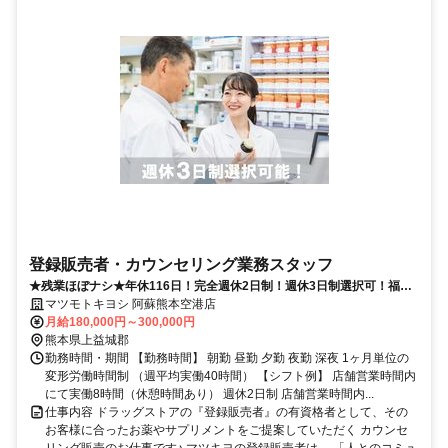
登録販売者・カウンセリング業務スタッフ
★残業ほぼナシ★年休116日！完全週休2日制！週休3日制選択可！福利
厚生充実！未経験OK！
マツモトキヨシ 阿蘇熊本空港店
月給180,000円～300,000円
熊本県上益城郡
勤務時間・期間 【勤務時間】 朝勤 昼勤 夕勤 夜勤 深夜 1ヶ月単位の
変形労働時間制 （週平均実働40時間） 【シフト例】 店舗営業時間内
にて実働8時間（休憩時間あり） 週休2日制 店舗営業時間内...
仕事内容 ドラッグストアの『登録販売者』の有資格者として、その
お客様に合ったお薬やサプリメントをご提案していただく カウンセ
リング販売のお仕事です♪ マツキヨの登録販売者は… 「人とのコミュ