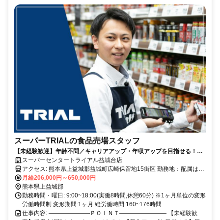
スーパーTRIALの食品売場スタッフ
【未経験歓迎】年齢不問／キャリアアップ・年収アップを目指せる！／
小売業等の経験が活かせる／週休二日制／昇給・賞与あり／福利厚生充
スーパーセンタートライアル益城台店
実
アクセス: 熊本県上益城郡益城町広崎保留地15街区 勤務地：配属は所
在地の都道府県 ※初任地は最寄りの店舗又は希望エリアを優先し配
月給206,000円～650,000円
属します。 ※エリア内勤務または全国勤務いずれか希望を選択でき
熊本県上益城郡
ます。
勤務時間・曜日: 9:00~18:00(実働8時間,休憩60分) ※1ヶ月単位の変形
労働時間制 変形期間:1ヶ月 総労働時間:160~176時間
仕事内容: ―――――――ＰＯＩＮＴ―――――――― 【未経験歓