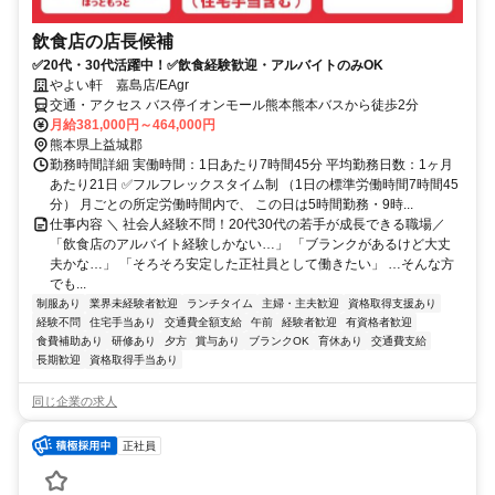
飲食店の店長候補
✅20代・30代活躍中！✅飲食経験歓迎・アルバイトのみOK
やよい軒 嘉島店/EAgr
交通・アクセス バス停イオンモール熊本熊本バスから徒歩2分
月給381,000円～464,000円
熊本県上益城郡
勤務時間詳細 実働時間：1日あたり7時間45分 平均勤務日数：1ヶ月
あたり21日 ✅フルフレックスタイム制 （1日の標準労働時間7時間45
分） 月ごとの所定労働時間内で、 この日は5時間勤務・9時...
仕事内容 ＼ 社会人経験不問！20代30代の若手が成長できる職場／
「飲食店のアルバイト経験しかない…」 「ブランクがあるけど大丈
夫かな…」 「そろそろ安定した正社員として働きたい」 …そんな方
でも...
制服あり
業界未経験者歓迎
ランチタイム
主婦・主夫歓迎
資格取得支援あり
経験不問
住宅手当あり
交通費全額支給
午前
経験者歓迎
有資格者歓迎
食費補助あり
研修あり
夕方
賞与あり
ブランクOK
育休あり
交通費支給
長期歓迎
資格取得手当あり
同じ企業の求人
正社員