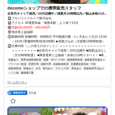
docomoショップでの携帯販売スタッフ
次世代キャリア採用／20代活躍中／残業月10時間以内／朝は余裕の10時
スタート
プロバイドグループ株式会社
アクセス JR豊肥本線「南熊本駅」より車で15分
月給200,000円～300,000円
熊本県上益城郡
勤務時間 実働時間：8時間/日 平均勤務日数：1ヶ月あたり21日 10:00
～19:00 (実働8時間/休憩1時間) ★残業少なめ（月残業10時間程度）
仕事内容 ＼この求人のポイント／ ＝＝＝＝＝＝＝＝＝＝＝＝＝＝＝
＝＝＝＝＝＝＝＝ ■次世代キャリア採用！20代活躍中 ■残業ほぼなし
（月10時間程度） ■満員電車とは無縁！余裕の10時スタート！ ■希...
制服あり
業界未経験者歓迎
副業・WワークOK
無期雇用派遣
資格取得支援あり
フリーター歓迎
学歴不問
経験不問
未経験者歓迎
交通費全額支給
午前
経験者歓迎
研修あり
夕方
賞与あり
ブランクOK
育休あり
資格取得手当あり
シフト制
履歴書不要
同じ企業の求人
正社員