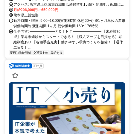
実
アクセス: 熊本県上益城郡益城町広崎保留地15街区 勤務地：配属は所
在地の都道府県 ※初任地は最寄りの店舗又は希望エリアを優先し配
月給206,000円～650,000円
属します。 ※エリア内勤務または全国勤務いずれか希望を選択でき
熊本県上益城郡
ます。
勤務時間・曜日: 9:00~18:00(実働8時間,休憩60分) ※1ヶ月単位の変形
労働時間制 変形期間:1ヶ月 総労働時間:160~176時間
仕事内容: ―――――――ＰＯＩＮＴ―――――――― 【未経験歓
迎】業界未経験からスタートできる！ 【収入アップを目指せる】昇
給制度あり 【各種手当充実】働きやすい環境づくりを整備！ 【週休
二日制】...
変形労働時間制
交通費支給
昇給あり
正社員