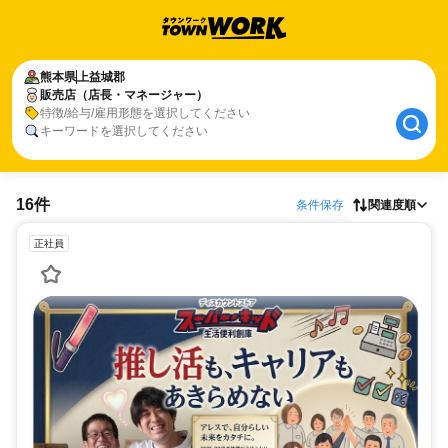
熊本県
上益城郡
販売店（店長・マネージャー）
特徴/給与/雇用形態を選択してください
キーワードを選択してください
16件
条件保存
関連度順
正社員