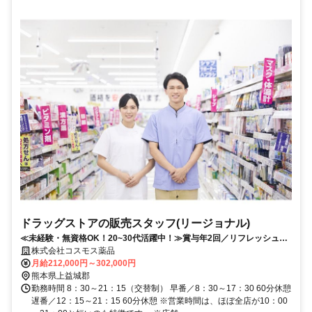
ドラッグストアの販売スタッフ(リージョナル)
≪未経験・無資格OK！20~30代活躍中！≫賞与年2回／リフレッシュ休
暇取得率100％／研修制度充実
株式会社コスモス薬品
月給212,000円～302,000円
熊本県上益城郡
勤務時間 8：30～21：15（交替制） 早番／8：30～17：30 60分休憩
遅番／12：15～21：15 60分休憩 ※営業時間は、ほぼ全店が10：00