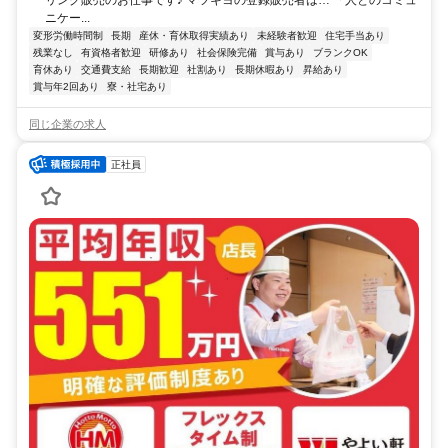
ニケー...
変形労働時間制
長期
産休・育休取得実績あり
未経験者歓迎
住宅手当あり
残業なし
有資格者歓迎
研修あり
社会保険完備
賞与あり
ブランクOK
育休あり
交通費支給
長期歓迎
社割あり
長期休暇あり
昇給あり
賞与年2回あり
寮・社宅あり
同じ企業の求人
正社員