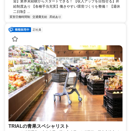
迎】業界未経験からスタートできる！ 【収入アップを目指せる】昇
給制度あり 【各種手当充実】働きやすい環境づくりを整備！ 【週休
二日制】...
変形労働時間制
交通費支給
昇給あり
正社員
TRIALの青果スペシャリスト