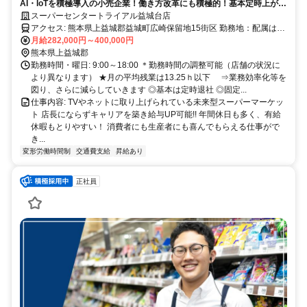
AI・IoTを積極導入の小売企業！働き方改革にも積極的！基本定時上が
り！
スーパーセンタートライアル益城台店
アクセス: 熊本県上益城郡益城町広崎保留地15街区 勤務地：配属は所
在地の都道府県 ※初任地は最寄りの店舗又は希望エリアを優先し配
月給282,000円～400,000円
属します。 ※エリア内勤務または全国勤務いずれか希望を選択でき
熊本県上益城郡
ます。
勤務時間・曜日: 9:00～18:00 ＊勤務時間の調整可能（店舗の状況に
より異なります） ★月の平均残業は13.25ｈ以下 ⇒業務効率化等を
図り、さらに減らしていきます ◎基本は定時退社 ◎固定...
仕事内容: TVやネットに取り上げられている未来型スーパーマーケッ
ト 店長にならずキャリアを築き給与UP可能!! 年間休日も多く、有給
休暇もとりやすい！ 消費者にも生産者にも喜んでもらえる仕事がで
き...
変形労働時間制
交通費支給
昇給あり
正社員