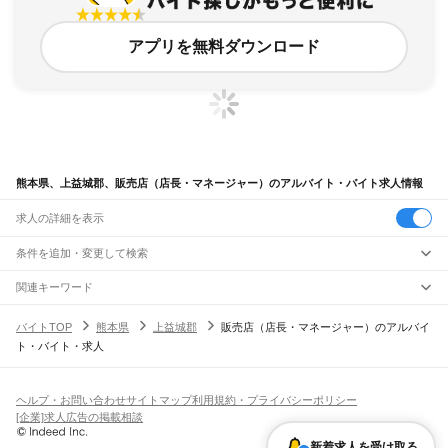
アプリを無料ダウンロード
熊本県、上益城郡、販売店（店長・マネージャー）のアルバイト・バイト求人情報
求人の詳細を表示
条件を追加・変更して検索
市区町村を追加・変更
関連キーワード
熊本県 上益城郡 営業・販売 内職
熊本県 上益城郡 営業・販売 スマホ
熊本県
駅を追加・変更
バイトTOP
熊本県
上益城郡
販売店（店長・マネージャー）のアルバイ
熊本県 上益城郡 営業・販売 オープニングスタッフ イオンモール
熊本県
すべて
ト・バイト・求人
熊本県 上益城郡 営業・販売 イオンモール
熊本市
すべて
職種を追加・変更
JR鹿児島本線(博多～八代)
熊本県 上益城郡 営業・販売 アパレル ダイソー
中央区
東区
西区
南区
北区
荒尾駅
南荒尾駅
長洲駅
大野下駅
玉名駅
肥後伊倉駅
木葉駅
田原坂駅
植木駅
西里駅
飲食・フードサービス
八代市
人吉市
荒尾市
水俣市
玉名市
山鹿市
菊池市
宇土市
上天草市
宇城市
阿蘇市
特徴を追加・変更
崇城大学前駅
上熊本駅
熊本駅
西熊本駅
川尻駅
富合駅
宇土駅
松橋駅
小川駅
有佐駅
飲食・フードサービス
すべて
ヘルプ・お問い合わせ
サイトマップ
利用規約・プライバシーポリシー
天草市
合志市
植木町
下益城郡
玉名郡
菊池郡
阿蘇郡
上益城郡
八代郡
葦北郡
千丁駅
新八代駅
八代駅
ホールスタッフ
キッチンスタッフ
皿洗い・洗い場
精肉・鮮魚加工
給食調理
人気
[企業]求人広告の掲載相談
球磨郡
天草郡
雇用形態を追加・変更
パン屋（ベーカリー）
フードカウンター販売員
バー（BAR）・バーテンダー
日払いOK
高校生歓迎
学生歓迎
深夜の仕事
髪型・髪色自由
ひげOK
ネイルOK
阿蘇高原線
飲食店補助（開店・閉店準備）
飲食店（店長・マネージャー）
新着求人を受け取る