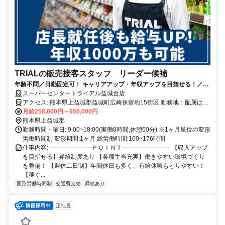
TRIALの販売接客スタッフ リーダー候補
年齢不問／日勤固定可！ キャリアアップ・年収アップを目指せる！／小
売業等の経験が活かせる／週休二日制／昇給・賞与あり／福利厚生充実
スーパーセンタートライアル益城台店
アクセス: 熊本県上益城郡益城町広崎保留地15街区 勤務地：配属は所
在地の都道府県 ※初任地は最寄りの店舗又は希望エリアを優先し配
月給258,000円～650,000円
属します。 ※エリア内勤務または全国勤務いずれか希望を選択でき
熊本県上益城郡
ます。
勤務時間・曜日: 9:00~18:00(実働8時間,休憩60分) ※1ヶ月単位の変形
労働時間制 変形期間:1ヶ月 総労働時間:160~176時間
仕事内容: ―――――――ＰＯＩＮＴ―――――――― 【収入アップ
を目指せる】昇給制度あり 【各種手当充実】働きやすい環境づくり
を整備！ 【週休二日制】年間休日も多く、有給休暇もとりやすい！
【稼ぐ...
変形労働時間制
交通費支給
昇給あり
正社員