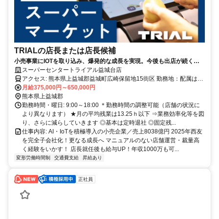
TRIALの店長または店長候補
小売事業にIOTを取り込み、爆発的な成長を実現。今後も出店が続くス
マートストア「TRIAL」とは？
スーパーセンタートライアル益城台店
アクセス: 熊本県上益城郡益城町広崎保留地15街区 勤務地：配属は所
在地の都道府県 ※初任地は最寄りの店舗又は希望エリアを優先し配
月給375,000円～650,000円
属します。 ※エリア内勤務または全国勤務いずれか希望を選択でき
熊本県上益城郡
ます。
勤務時間・曜日: 9:00～18:00 ＊勤務時間の調整可能（店舗の状況に
より異なります） ★月の平均残業は13.25ｈ以下 ⇒業務効率化等を図
り、さらに減らしていきます ◎基本は定時退社 ◎固定残...
仕事内容: AI・IoTを積極導入の小売企業／売上8038億円 2025年西友
を完全子会社化！更なる成長へ マニュアルのない店舗運営・裁量高
く経験をいかす！ 店長就任後も給与UP！年収1000万も可...
変形労働時間制
交通費支給
昇給あり
正社員