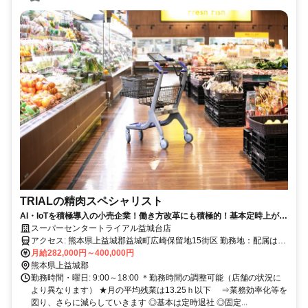
TRIALの精肉スペシャリスト
AI・IoTを積極導入の小売企業！働き方改革にも積極的！基本定時上が
り！
スーパーセンタートライアル益城台店
アクセス: 熊本県上益城郡益城町広崎保留地15街区 勤務地：配属は所
在地の都道府県 ※初任地は最寄りの店舗又は希望エリアを優先し配
月給282,000円～400,000円
属します。 ※エリア内勤務または全国勤務いずれか希望を選択でき
熊本県上益城郡
ます。
勤務時間・曜日: 9:00～18:00 ＊勤務時間の調整可能（店舗の状況に
より異なります） ★月の平均残業は13.25ｈ以下 ⇒業務効率化等を
図り、さらに減らしていきます ◎基本は定時退社 ◎固定...