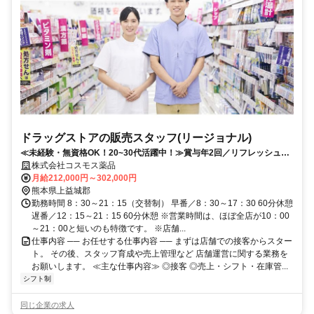
ドラッグストアの販売スタッフ(リージョナル)
≪未経験・無資格OK！20~30代活躍中！≫賞与年2回／リフレッシュ休
暇取得率100％／研修制度充実
株式会社コスモス薬品
月給212,000円～302,000円
熊本県上益城郡
勤務時間 8：30～21：15（交替制） 早番／8：30～17：30 60分休憩
遅番／12：15～21：15 60分休憩 ※営業時間は、ほぼ全店が10：00
～21：00と短いのも特徴です。 ※店舗...
仕事内容 ── お任せする仕事内容 ── まずは店舗での接客からスター
ト。 その後、スタッフ育成や売上管理など 店舗運営に関する業務を
お願いします。 ≪主な仕事内容≫ ◎接客 ◎売上・シフト・在庫管...
シフト制
同じ企業の求人