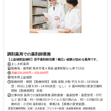
調剤薬局での薬剤師業務
【上益城郡益城町】若手薬剤師活躍！幅広い経験が詰める薬局です。
ましき町薬局
勤務地・最寄駅 熊本市電Ａ系統 健軍町駅から車で13分
月給330,000円～430,000円
熊本県上益城郡
勤務時間・期間 【勤務時間】 朝勤 昼勤 夕勤 平日 8:30～18:00(休
憩：60分) 土曜 8:30～14:00(休憩：なし） ※ 週40時間の変形労働時
間制 【勤務期間】 長期
仕事内容 薬局での薬剤師業務 調剤業務・服薬指導・薬歴管理・OTC
など 処方箋：45～60枚/日(※ウイルス流行期のみ，90～110枚/日) 診
療科目：小児科 薬剤師2名、事務2名 【業務の変更範囲...
変形労働時間制
主婦・主夫歓迎
フリーター歓迎
未経験者歓迎
経験者歓迎