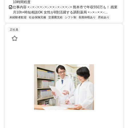
10時間程度
仕事内容 +:-:+:-:+:+:-:+:-:+:+:-:+:-:+:+:-:+ 熊本市で年収550万も！ 残業
月10h×時短相談OK 女性が8割活躍する調剤薬局 +:-:+:-:+:+:-:...
未経験者歓迎
社会保険完備
交通費支給
シフト制
長期休暇あり
昇給あり
正社員