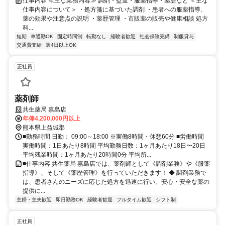
仕事内容 ≪主な業務内容≫ 調剤・監査・服薬指導・薬歴など ＜主な
仕事内容について＞ ・処方箋に基づいた調剤 ・患者への服薬指導、
薬の効果や注意点の説明 ・薬歴管理 ・市販薬の販売や健康相談 処方
科...
短期
車通勤OK
固定時間制
転勤なし
経験者歓迎
社会保険完備
制服貸与
交通費支給
週4日以上OK
正社員
薬剤師
共生薬局 嘉島店
年俸4,200,000円以上
熊本県上益城郡
■勤務時間 日勤： 09:00～18:00 ※実働8時間・休憩60分 ■労働時間
実働時間：1日あたり8時間 平均勤務日数：1ヶ月あたり18日〜20日
平均残業時間：1ヶ月あたり20時間0分 平均所...
■仕事内容 共生薬局 嘉島店では、薬剤師として《調剤業務》や《服薬
指導》、そして《薬歴管理》を行っていただきます！ ◆ 調剤業務で
は、患者さんのニーズに応じた処方を迅速に行い、安心・安全な薬の
提供に...
主婦・主夫歓迎
即日勤務OK
経験者歓迎
フルタイム歓迎
シフト制
正社員