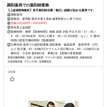
調剤薬局での薬剤師業務
【上益城郡御船町】若手薬剤師活躍！幅広い経験が詰める薬局です。
御船薬局
勤務地・最寄駅 熊本市電Ａ系統 健軍町駅から車で18分
月給330,000円～430,000円
熊本県上益城郡
勤務時間・期間 【勤務時間】 朝勤 昼勤 夕勤 平日 8:30～17：30／
9：00～18:00(休憩：60分) 土曜 8：30～12:30(休憩：なし） ※ 週40
時間の変形労働時間制 【勤務期間...
仕事内容 薬局での薬剤師業務 調剤業務・服薬指導・薬歴管理・OTC
など 処方箋：45～60枚/日(※ウイルス流行期のみ，90～110枚/日) 診
療科目：小児科 薬剤師2名、事務2名 【業務の変更範囲...
変形労働時間制
主婦・主夫歓迎
フリーター歓迎
未経験者歓迎
経験者歓迎
社会保険完備
ブランクOK
交通費支給
正社員