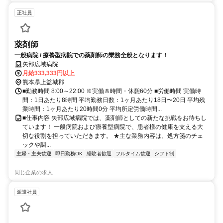
正社員
薬剤師
一般病院 / 療養型病院での薬剤師の業務全般となります！
矢部広域病院
月給333,333円以上
熊本県上益城郡
■勤務時間 8:00～22:00 ※実働８時間・休憩60分 ■労働時間 実働時
間：1日あたり8時間 平均勤務日数：1ヶ月あたり18日〜20日 平均残
業時間：1ヶ月あたり20時間0分 平均所定労働時間...
■仕事内容 矢部広域病院では、薬剤師としての新たな挑戦をお待ちし
ています！ 一般病院および療養型病院で、患者様の健康を支える大
切な役割を担っていただきます。 ★主な業務内容は、処方箋のチェ
ックや調...
主婦・主夫歓迎
即日勤務OK
経験者歓迎
フルタイム歓迎
シフト制
同じ企業の求人
派遣社員