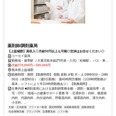
薬剤師/調剤薬局
【上益城郡】高収入◇月給50円以上も可能◇交渉はお任せください◇
コーセイ薬局
勤務地・最寄駅 ＪＲ鹿児島本線(門司港－八代)「松橋駅」 バス・車
25分
月給370,000円～585,000円
熊本県上益城郡
勤務時間・期間 【勤務時間】 朝勤 昼勤 夕勤 月～土:09時00分～18時
00分（休憩60分）（週5日勤務） 週40時間労働制（1日8時間勤務が
基本、シフトにより半日4時間勤務あり） 【勤務期間】...
仕事内容 ■調剤薬局における薬剤師業務全般 ・調剤・服薬指導・在
宅・OTC・地域への健康サポート業務 等 ・応需科目：内科、糖尿病
内科、代謝内科、内分泌内科、呼吸器内科、循環器内科、漢方内科、
小児科、...
主婦・主夫歓迎
フリーター歓迎
固定時間制
未経験者歓迎
経験者歓迎
社会保険完備
ブランクOK
交通費支給
シフト制