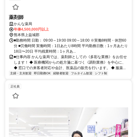
薬剤師
かんな薬局
年俸4,500,000円以上
熊本県上益城郡
■勤務時間 日勤： 09:00～19:00 09:00～18:00 ※実働8時間・休憩60
分 ■労働時間 実働時間：1日あたり8時間 平均勤務日数：1ヶ月あたり
18日〜20日 平均残業時間：1ヶ月あ...
■仕事内容 かんな薬局では、薬剤師としての《多彩な業務》をお任せ
します！ ◆ 医療機関からの処方箋に基づく《調剤業務》を中心に、
◆ 窓口での来客者対応や会計、医薬品の販売を行います。 ◆ 服薬...
主婦・主夫歓迎
即日勤務OK
経験者歓迎
フルタイム歓迎
シフト制
正社員