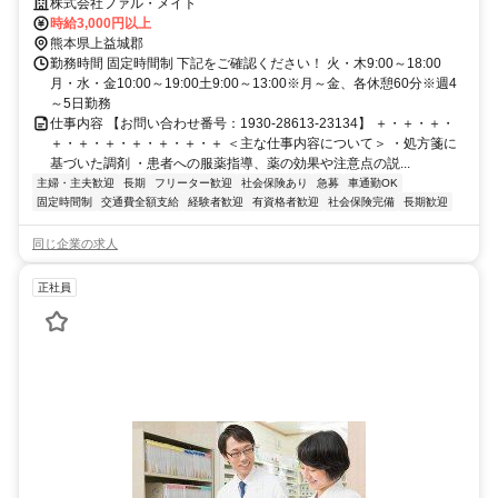
株式会社ファル・メイト
時給3,000円以上
熊本県上益城郡
勤務時間 固定時間制 下記をご確認ください！ 火・木9:00～18:00
月・水・金10:00～19:00土9:00～13:00※月～金、各休憩60分※週4
～5日勤務
仕事内容 【お問い合わせ番号：1930-28613-23134】 ＋・＋・＋・
＋・＋・＋・＋・＋・＋・＋ ＜主な仕事内容について＞ ・処方箋に
基づいた調剤 ・患者への服薬指導、薬の効果や注意点の説...
主婦・主夫歓迎
長期
フリーター歓迎
社会保険あり
急募
車通勤OK
固定時間制
交通費全額支給
経験者歓迎
有資格者歓迎
社会保険完備
長期歓迎
同じ企業の求人
正社員