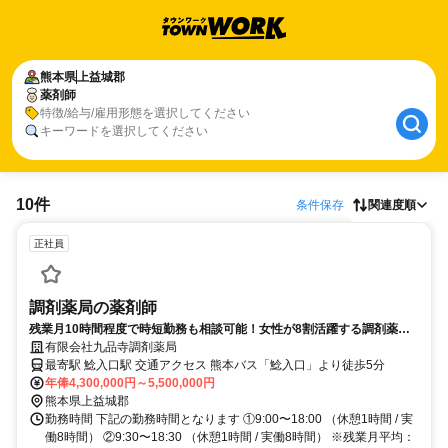
熊本県
上益城郡
薬剤師
特徴/給与/雇用形態を選択してください
キーワードを選択してください
10件
条件保存
関連度順
正社員
調剤薬局の薬剤師
残業月10時間程度で時短勤務も相談可能！女性が8割活躍する調剤薬局
の正社員薬剤師
有限会社九品寺調剤薬局
最寄駅 鯰入口駅 交通アクセス 熊本バス「鯰入口」より徒歩5分
年俸4,300,000円～5,500,000円
熊本県上益城郡
勤務時間 下記の勤務時間となります ①9:00〜18:00 （休憩1時間 / 実
働8時間） ②9:30〜18:30 （休憩1時間 / 実働8時間） ※残業月平均：