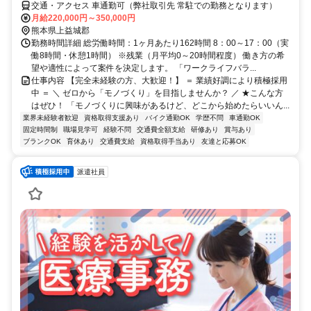
交通・アクセス 車通勤可（弊社取引先 常駐での勤務となります）
月給220,000円～350,000円
熊本県上益城郡
勤務時間詳細 総労働時間：1ヶ月あたり162時間 8：00～17：00（実
働8時間・休憩1時間） ※残業（月平均0～20時間程度） 働き方の希
望や適性によって案件を決定します。 「ワークライフバラ...
仕事内容 【完全未経験の方、大歓迎！】 ＝ 業績好調により積極採用
中 ＝ ＼ ゼロから「モノづくり」を目指しませんか？ ／ ★こんな方
はぜひ！ 「モノづくりに興味があるけど、どこから始めたらいいん...
業界未経験者歓迎
資格取得支援あり
バイク通勤OK
学歴不問
車通勤OK
固定時間制
職場見学可
経験不問
交通費全額支給
研修あり
賞与あり
ブランクOK
育休あり
交通費支給
資格取得手当あり
友達と応募OK
派遣社員