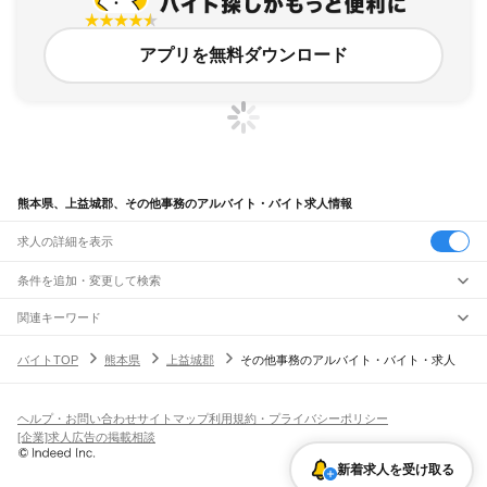
アプリを無料ダウンロード
熊本県、上益城郡、その他事務のアルバイト・バイト求人情報
求人の詳細を表示
条件を追加・変更して検索
市区町村を追加・変更
関連キーワード
熊本県 上益城郡 一般事務
熊本県
駅を追加・変更
バイトTOP
熊本県
上益城郡
その他事務のアルバイト・バイト・求人
熊本県 上益城郡 経営・事業企画・人事・事務 wワーク 求人
熊本県
すべて
熊本県 上益城郡 事務パート 益城町
熊本県 上益城郡 営業・販売 内職
熊本市
すべて
職種を追加・変更
JR鹿児島本線(博多～八代)
熊本県 上益城郡 倉庫・物流管理 梱包 梱包作業
中央区
東区
西区
南区
北区
荒尾駅
南荒尾駅
長洲駅
大野下駅
玉名駅
肥後伊倉駅
木葉駅
田原坂駅
植木駅
西里駅
飲食・フードサービス
ヘルプ・お問い合わせ
サイトマップ
利用規約・プライバシーポリシー
八代市
人吉市
荒尾市
水俣市
玉名市
山鹿市
菊池市
宇土市
上天草市
宇城市
阿蘇市
特徴を追加・変更
崇城大学前駅
上熊本駅
熊本駅
西熊本駅
川尻駅
富合駅
宇土駅
松橋駅
小川駅
有佐駅
飲食・フードサービス
すべて
[企業]求人広告の掲載相談
天草市
合志市
植木町
下益城郡
玉名郡
菊池郡
阿蘇郡
上益城郡
八代郡
葦北郡
千丁駅
新八代駅
八代駅
ホールスタッフ
キッチンスタッフ
皿洗い・洗い場
精肉・鮮魚加工
給食調理
人気
球磨郡
天草郡
雇用形態を追加・変更
新着求人を受け取る
パン屋（ベーカリー）
フードカウンター販売員
バー（BAR）・バーテンダー
日払いOK
高校生歓迎
学生歓迎
深夜の仕事
髪型・髪色自由
ひげOK
ネイルOK
阿蘇高原線