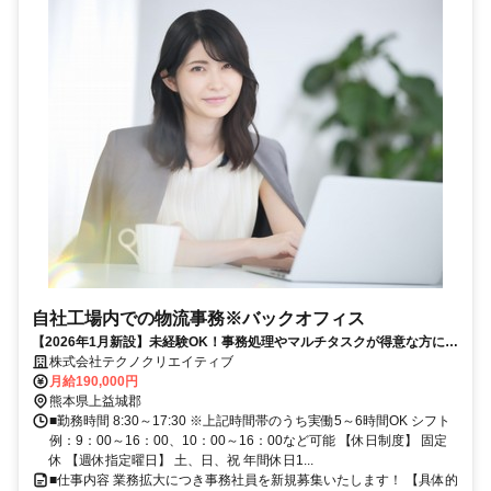
自社工場内での物流事務※バックオフィス
【2026年1月新設】未経験OK！事務処理やマルチタスクが得意な方にお
すすめ！平日のみのお仕事です
株式会社テクノクリエイティブ
月給190,000円
熊本県上益城郡
■勤務時間 8:30～17:30 ※上記時間帯のうち実働5～6時間OK シフト
例：9：00～16：00、10：00～16：00など可能 【休日制度】 固定
休 【週休指定曜日】 土、日、祝 年間休日1...
■仕事内容 業務拡大につき事務社員を新規募集いたします！ 【具体的