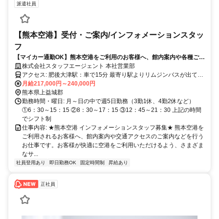
派遣社員
【熊本空港】受付・ご案内/インフォメーションスタッ
フ
【マイカー通勤OK】熊本空港をご利用のお客様へ、館内案内や各種ご案
内を行うインフォメーションスタッフ募集！
株式会社スタッフエージェント 本社営業部
アクセス: 肥後大津駅：車で15分 最寄り駅よりリムジンバスが出てい
ます
月給217,000円～240,000円
熊本県上益城郡
勤務時間・曜日: 月～日の中で週5日勤務（3勤1休、4勤2休など）
①6：30～15：15 ②8：30～17：15 ③12：45～21：30 上記の時間
でシフト制
仕事内容: ★熊本空港 インフォメーションスタッフ募集★ 熊本空港を
ご利用されるお客様へ、館内案内や交通アクセスのご案内などを行う
お仕事です。お客様が快適に空港をご利用いただけるよう、さまざま
なサ...
社員登用あり
即日勤務OK
固定時間制
昇給あり
正社員