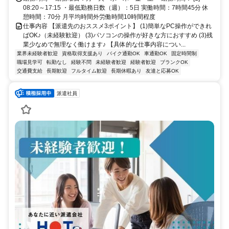
08:20～17:15 ・最低勤務日数（週）：5日 実働時間：7時間45分 休
憩時間：70分 月平均時間外労働時間10時間程度
仕事内容 【派遣先のおススメ3ポイント】 (1)簡単なPC操作ができれ
ばOK♪（未経験歓迎） (3)パソコンの操作が好きな方におすすめ (3)残
業少なめで無理なく働けます♪ 【具体的な仕事内容につい...
業界未経験者歓迎
資格取得支援あり
バイク通勤OK
車通勤OK
固定時間制
職場見学可
転勤なし
経験不問
未経験者歓迎
経験者歓迎
ブランクOK
交通費支給
長期歓迎
フルタイム歓迎
長期休暇あり
友達と応募OK
派遣社員