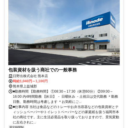
包装資材を扱う商社での一般事務
日野出株式会社 熊本店
時給1,040円～1,100円
熊本県上益城郡
■勤務時間 【勤務時間】 ①08:30～17:30（休憩60分） ②09:00～
16:00 内4時間勤務 【休日】 ・ 日曜休み ・土祝日は交代勤務 ＊勤務
日数、勤務時間は考慮します ＊お気軽にご...
■仕事内容 当社は食品などのトレーやお弁当容器などの包装資材とテ
ィッシュペーパーやトイレットペーパーなどの家庭紙を扱う福岡市本
社の商社です。主に生活必需品を取り扱っておりますので、景気変動
に左右されに...
固定時間制