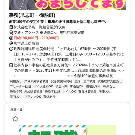
事務(旭志町・御船町)
創業100年の安定企業！事務の正社員募集✨新工場も建設中♪
株式会社平島 御船営業所(仮称)
交通・アクセス 車通勤OK。無料駐車場完備
月給190,000円～210,000円
熊本県上益城郡
勤務時間詳細 総労働時間：1ヶ月あたり167時間 〜 200時間 (平
日)8:15～17:45(休憩60分) (第一土曜日のみ)8:30～12:00 ※基本的に
土日祝が休みです。 平均残業時間：月1...
仕事内容 ✨事務の正社員さん募集✨ ＜2026年末までは菊池市旭志町
での勤務＞ ＜2026年11月中旬以降は上益城郡御船町の新事務所へ＞
✨……………………………………✨ ✅創業100年超の事業成長...
制服あり
業界未経験者歓迎
変形労働時間制
主婦・主夫歓迎
資格取得支援あり
フリーター歓迎
バイク通勤OK
学歴不問
車通勤OK
職場見学可
転勤なし
経験不問
未経験者歓迎
経験者歓迎
ネイルOK
有資格者歓迎
研修あり
賞与あり
ブランクOK
育休あり
派遣社員