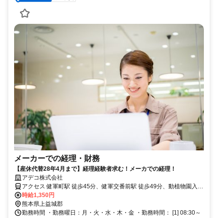
メーカーでの経理・財務
【産休代替28年4月まで】経理経験者求む！メーカでの経理！
アデコ株式会社
アクセス 健軍町駅 徒歩45分、健軍交番前駅 徒歩49分、動植物園入口
駅 徒歩50分 ※無料駐車場あります
時給1,350円
熊本県上益城郡
勤務時間 ・勤務曜日：月・火・水・木・金 ・勤務時間： [1] 08:30～