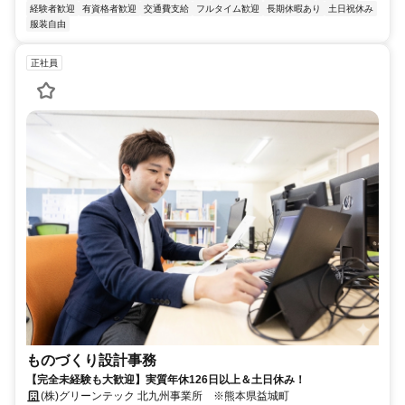
経験者歓迎
有資格者歓迎
交通費支給
フルタイム歓迎
長期休暇あり
土日祝休み
服装自由
正社員
ものづくり設計事務
【完全未経験も大歓迎】実質年休126日以上＆土日休み！
(株)グリーンテック 北九州事業所 ※熊本県益城町