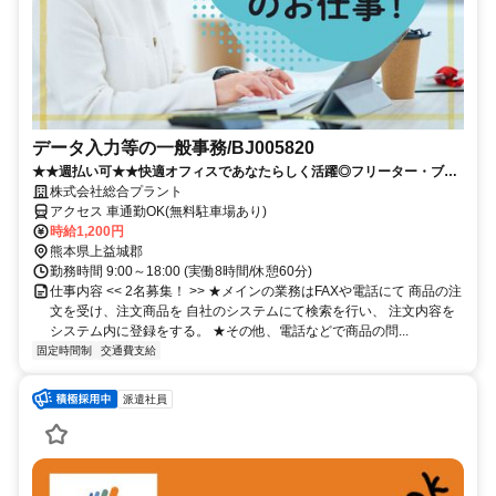
データ入力等の一般事務/BJ005820
★★週払い可★★快適オフィスであなたらしく活躍◎フリーター・ブラ
ンクある方歓迎
株式会社総合プラント
アクセス 車通勤OK(無料駐車場あり)
時給1,200円
熊本県上益城郡
勤務時間 9:00～18:00 (実働8時間/休憩60分)
仕事内容 << 2名募集！ >> ★メインの業務はFAXや電話にて 商品の注
文を受け、注文商品を 自社のシステムにて検索を行い、 注文内容を
システム内に登録をする。 ★その他、電話などで商品の問...
固定時間制
交通費支給
派遣社員