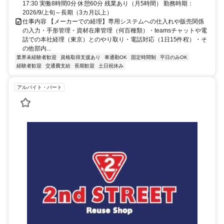
17:30 実働8時間0分 休憩60分 残業あり（月5時間） 勤務時期：
2026/9/上旬～長期（3カ月以上）
仕事内容 【メーカーでの経理】専用システムへの仕入れや販売関係
の入力・手形管理・資材在庫管理（何百種類）・teamsチャットや電
話での本社経理（東京）とのやり取り・電話対応（1日15件程）・そ
の他部内...
業界未経験者歓迎
資格取得支援あり
車通勤OK
固定時間制
平日のみOK
経験者歓迎
交通費支給
長期歓迎
土日祝休み
アルバイト・パート