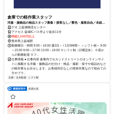
倉庫での軽作業スタッフ
洋服・服飾品の検品スタッフ募集！接客なし／髪色・服装自由／未経験
大歓迎！
ゲオ 上益城物流センター
アクセス 益城ICバス停より徒歩11分
時給1,040円以上
熊本県上益城郡
勤務曜日・時間 9:00～18:00 週3日～ / 1日5時間～ ＜シフト例＞ 9:00
～15:00 9:00～17:00 13:00～18:00 ※シフト制（日曜定休） ※昼か
らの勤務歓迎 ※フ...
仕事情報 ● 仕事内容 倉庫内でセカンドストリートのオンラインサイ
トに掲載する洋服・服飾品の仕分け・検品・撮影・採寸や箱詰めなど
の軽作業をお任せします。お客様対応なしの簡単作業なので初めての
方やブラ...
主婦・主夫歓迎
シフト制
派遣社員