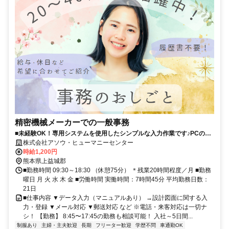
精密機械メーカーでの一般事務
■未経験OK！専用システムを使用したシンプルな入力作業です♪PCの基
本操作ができれば知識や資格は不要！■土日祝休み×電話対応なしのデー
株式会社アソウ・ヒューマニーセンター
タ入力メインのお仕事◎■車通勤可能×無料駐車場完備で通勤も快適！9
時給1,200円
時30分スタートなので、通勤ラッシュの渋滞に巻き込まれる心配もあり
熊本県上益城郡
ません♪
■勤務時間 09:30～18:30 （休憩75分） ＊残業20時間程度／月 ■勤務
曜日 月 火 水 木 金 ■労働時間 実働時間：7時間45分 平均勤務日数：
21日
■仕事内容 ▼データ入力（マニュアルあり） →設計図面に関する入
力・登録 ▼メール対応 ▼郵送対応 など ※電話・来客対応は一切ナ
シ！ 【勤務】 8:45〜17:45の勤務も相談可能！ 入社～5日間...
制服あり
主婦・主夫歓迎
長期
フリーター歓迎
学歴不問
車通勤OK