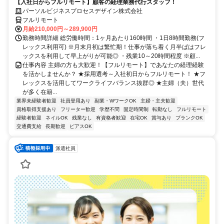
【入社日からフルリモート】顧客の経理業務代行スタッフ！
パーソルビジネスプロセスデザイン株式会社
フルリモート
月給210,000円～289,900円
勤務時間詳細 総労働時間：1ヶ月あたり160時間 ・1日8時間勤務(フ
レックス利用可) ※月末月初は繁忙期！仕事が落ち着く月半ばはフレ
ックスを利用して早上がりが可能◎ ・残業10～20時間程度 ※顧...
仕事内容 主婦の方も大歓迎！【フルリモート】であなたの経理経験
を活かしませんか？ ★採用選考～入社初日からフルリモート！ ★フ
レックスを活用してワークライフバランス抜群◎ ★主婦（夫）世代
が多く在籍...
業界未経験者歓迎
社員登用あり
副業・WワークOK
主婦・主夫歓迎
資格取得支援あり
フリーター歓迎
学歴不問
固定時間制
転勤なし
フルリモート
経験者歓迎
ネイルOK
残業なし
有資格者歓迎
在宅OK
賞与あり
ブランクOK
交通費支給
長期歓迎
ピアスOK
派遣社員