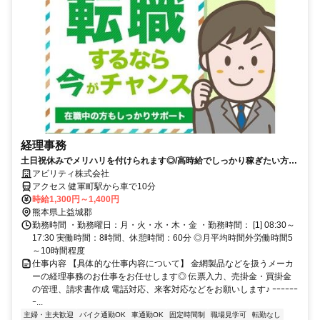
経理事務
土日祝休みでメリハリを付けられます◎/高時給でしっかり稼ぎたい方に
おすすめ♪/服装自由です！
アビリティ株式会社
アクセス 健軍町駅から車で10分
時給1,300円～1,400円
熊本県上益城郡
勤務時間 ・勤務曜日：月・火・水・木・金 ・勤務時間： [1] 08:30～
17:30 実働時間：8時間、休憩時間：60分 ◎月平均時間外労働時間5
～10時間程度
仕事内容 【具体的な仕事内容について】 金網製品などを扱うメーカ
ーの経理事務のお仕事をお任せします◎ 伝票入力、売掛金・買掛金
の管理、請求書作成 電話対応、来客対応などをお願いします♪ ｰｰｰｰｰｰ
ｰ...
主婦・主夫歓迎
バイク通勤OK
車通勤OK
固定時間制
職場見学可
転勤なし