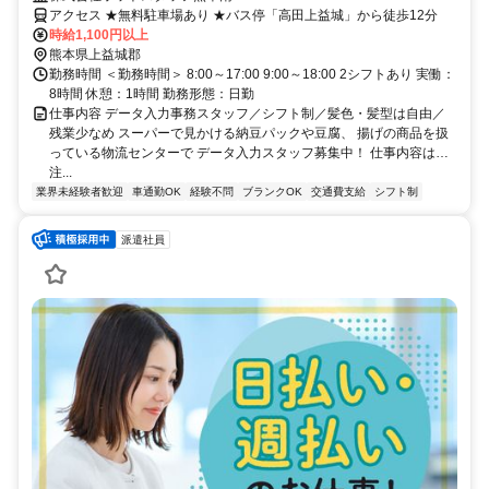
アクセス ★無料駐車場あり ★バス停「高田上益城」から徒歩12分
時給1,100円以上
熊本県上益城郡
勤務時間 ＜勤務時間＞ 8:00～17:00 9:00～18:00 2シフトあり 実働：
8時間 休憩：1時間 勤務形態：日勤
仕事内容 データ入力事務スタッフ／シフト制／髪色・髪型は自由／
残業少なめ スーパーで見かける納豆パックや豆腐、 揚げの商品を扱
っている物流センターで データ入力スタッフ募集中！ 仕事内容は…
注...
業界未経験者歓迎
車通勤OK
経験不問
ブランクOK
交通費支給
シフト制
派遣社員