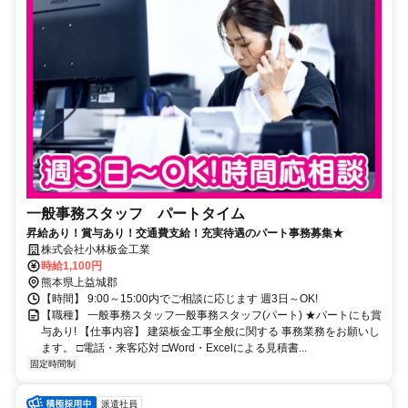
一般事務スタッフ パートタイム
昇給あり！賞与あり！交通費支給！充実待遇のパート事務募集★
株式会社小林板金工業
時給1,100円
熊本県上益城郡
【時間】 9:00～15:00内でご相談に応じます 週3日～OK!
【職種】 一般事務スタッフ一般事務スタッフ(パート) ★パートにも賞
与あり! 【仕事内容】 建築板金工事全般に関する 事務業務をお願いし
ます。 □電話・来客応対 □Word・Excelによる見積書...
固定時間制
派遣社員