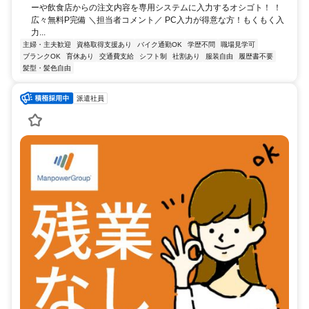
ーや飲食店からの注文内容を専用システムに入力するオシゴト！ ！
広々無料P完備 ＼担当者コメント／ PC入力が得意な方！もくもく入
力...
主婦・主夫歓迎
資格取得支援あり
バイク通勤OK
学歴不問
職場見学可
ブランクOK
育休あり
交通費支給
シフト制
社割あり
服装自由
履歴書不要
髪型・髪色自由
派遣社員