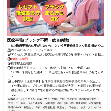
医療事務(ブランク不問・総合病院)
「また医療事務の仕事がしたいな」という事務経験者さん歓迎♪働きやす
さ重視の方にもオススメな職場です♪
株式会社ルフト・メディカルケア
アクセス JR鹿児島本線 川尻駅から車で約16分 ※車・バイク・自転車
通勤OK（駐車場無料）
時給1,320円
熊本県上益城郡
勤務時間 平日 8:30～17:00（休憩1h/実働7.5ｈ） 土曜 8:30～
12:30（休憩なし/実働4ｈ） ※土曜は月2～3日勤務 ※平日のみでもＯ
Ｋ
仕事内容 【医療事務】お仕事復帰歓迎◎医療事務のスキルを活かし
て仕事に励む、ブランク復帰組みの先輩が活躍中 ▼病院での事務業
務をお任せ▼ □受付 □患者様対応 □電話対応 □システムへの入力 □レセ
プ...
制服あり
ランチタイム
副業・WワークOK
主婦・主夫歓迎
資格取得支援あり
フリーター歓迎
バイク通勤OK
給料前払いOK
学歴不問
車通勤OK
固定時間制
平日のみOK
転勤なし
午前
経験者歓迎
残業なし
研修あり
夕方
ブランクOK