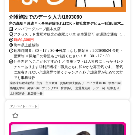
介護施設でのデータ入力/1693060
光の森駅＊派遣＊＜事務経験あればOK＞福祉業界デビュー歓迎♪請求事
務＋受付／17時台退社／開始日：2026/08/24
マンパワーグループ熊本支店
アクセス ＪＲ豊肥本線光の森駅より車 ※車通勤可 ※通勤交通費（別
途支給、規定あり）、残業代、社会保険加入★17時台迄 ★残業なし
時給1,300円
熊本県上益城郡
勤務時間 8：30～17：30 ◆残業：なし 開始日：2026/08/24 長期・
更新制 ※開始日の希望もご相談ください！ 8：30～17：30
仕事内容 ＼ここがおすすめ！／ 専用ソフトは入社後にしっかりレク
チャーあります◎利用者様・職員ともに和やかな雰囲気です。 景気
に左右されない介護業界で働くチャンス☆彡 介護業界が初めての方
でも事務経験...
業界未経験者歓迎
主婦・主夫歓迎
資格取得支援あり
バイク通勤OK
学歴不問
職場見学可
経験不問
ブランクOK
育休あり
交通費支給
シフト制
社割あり
土日祝休み
履歴書不要
アルバイト・パート