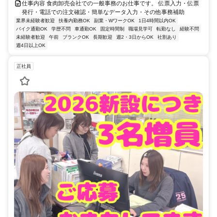
仕事内容 食肉卸売会社での一般事務のお仕事です。 伝票入力・伝票
発行・電話での注文確認・簡単なデータ入力・その他事務補助
業界未経験者歓迎
扶養内勤務OK
副業・WワークOK
1日4時間以内OK
バイク通勤OK
学歴不問
車通勤OK
固定時間制
職場見学可
転勤なし
経験不問
未経験者歓迎
午前
ブランクOK
長期歓迎
週2・3日からOK
社割あり
週4日以上OK
正社員