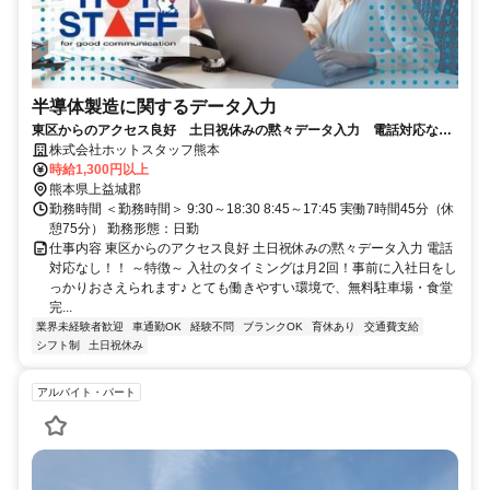
半導体製造に関するデータ入力
東区からのアクセス良好 土日祝休みの黙々データ入力 電話対応な
し！！
株式会社ホットスタッフ熊本
時給1,300円以上
熊本県上益城郡
勤務時間 ＜勤務時間＞ 9:30～18:30 8:45～17:45 実働7時間45分（休
憩75分） 勤務形態：日勤
仕事内容 東区からのアクセス良好 土日祝休みの黙々データ入力 電話
対応なし！！ ～特徴～ 入社のタイミングは月2回！事前に入社日をし
っかりおさえられます♪ とても働きやすい環境で、無料駐車場・食堂
完...
業界未経験者歓迎
車通勤OK
経験不問
ブランクOK
育休あり
交通費支給
シフト制
土日祝休み
アルバイト・パート