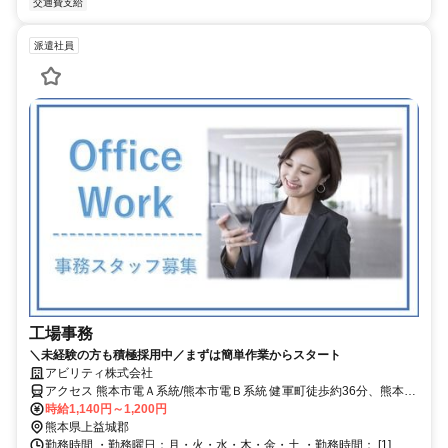
交通費支給
派遣社員
工場事務
＼未経験の方も積極採用中／まずは簡単作業からスタート
アビリティ株式会社
アクセス 熊本市電Ａ系統/熊本市電Ｂ系統 健軍町徒歩約36分、熊本市
電Ａ系統 健軍交番前徒歩約41分、熊本市電Ａ系統/熊本市電Ｂ系統 動
時給1,140円～1,200円
植物園入口徒歩約44分
熊本県上益城郡
勤務時間 ・勤務曜日：月・火・水・木・金・土 ・勤務時間： [1]