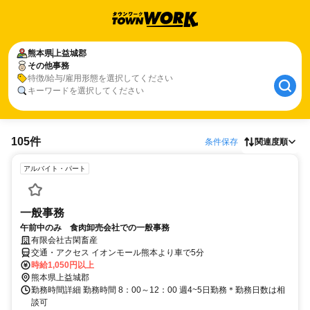
熊本県
上益城郡
その他事務
特徴/給与/雇用形態を選択してください
キーワードを選択してください
105件
条件保存
関連度順
アルバイト・パート
一般事務
午前中のみ 食肉卸売会社での一般事務
有限会社古閑畜産
交通・アクセス イオンモール熊本より車で5分
時給1,050円以上
熊本県上益城郡
勤務時間詳細 勤務時間 8：00～12：00 週4~5日勤務＊勤務日数は相
談可