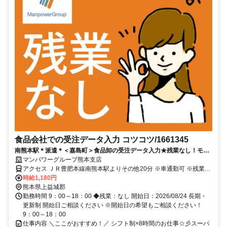
食品会社での受注データ入力 コツコツ/1661345
南熊本駅＊派遣＊＜嘉島町＞食品卸の受注データ入力★残業なし！モク
モク事務／開始日：2026/08/24
マンパワーグループ熊本支店
アクセス ＪＲ豊肥本線南熊本駅よりその他20分 ※車通勤可 ※残業
代、別途、通勤交通費支給（規定あり）、社会保険加入★残業なし
時給1,180円
熊本県上益城郡
勤務時間 9：00～18：00 ◆残業：なし 開始日：2026/08/24 長期・
更新制 開始日ご相談ください ※開始日の希望もご相談ください！
9：00～18：00
仕事内容 ＼ここがおすすめ！／ シフト制×8時間のお仕事☆彡スーパ