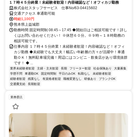
１７時４５分終業！未経験者歓迎！内容確認など！オフィカジ勤務
株式会社スタッフサービス 仕事No/63-04415602
交通アクセス 車通勤可能
時給1,100円
熊本県上益城郡
勤務時間 固定時間制 08:45～17:45 ◆開始日はご相談可能です！詳し
くはお問い合わせください！ ※休憩６０分。※９時～１８時勤務の
相談可能です。
仕事内容 １７時４５分終業！未経験者歓迎！内容確認など！オフィ
カジ勤務 ◆未経験でも大丈夫！幅広い年齢層の方々が活躍中！車通
勤ＯＫ！無料駐車場完備！周辺にはコンビニ・飲食店があり環境抜群
です！ ◆ ...
業界未経験者歓迎
主婦・主夫歓迎
長期
フリーター歓迎
社会保険あり
大量募集
学歴不問
車通勤OK
固定時間制
平日のみOK
転勤なし
未経験者歓迎
経験者歓迎
残業なし
有資格者歓迎
職種変更なし
研修あり
ブランクOK
交通費支給
長期歓迎
業務委託