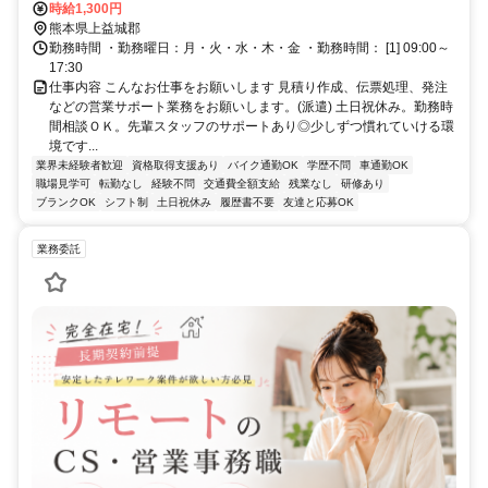
時給1,300円
熊本県上益城郡
勤務時間 ・勤務曜日：月・火・水・木・金 ・勤務時間： [1] 09:00～
17:30
仕事内容 こんなお仕事をお願いします 見積り作成、伝票処理、発注
などの営業サポート業務をお願いします。(派遣) 土日祝休み。勤務時
間相談ＯＫ。先輩スタッフのサポートあり◎少しずつ慣れていける環
境です...
業界未経験者歓迎
資格取得支援あり
バイク通勤OK
学歴不問
車通勤OK
職場見学可
転勤なし
経験不問
交通費全額支給
残業なし
研修あり
ブランクOK
シフト制
土日祝休み
履歴書不要
友達と応募OK
業務委託