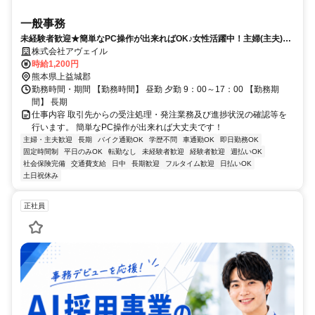
一般事務
未経験者歓迎★簡単なPC操作が出来ればOK♪女性活躍中！主婦(主夫)も
活躍中(^^)/
株式会社アヴェイル
時給1,200円
熊本県上益城郡
勤務時間・期間 【勤務時間】 昼勤 夕勤 9：00～17：00 【勤務期
間】 長期
仕事内容 取引先からの受注処理・発注業務及び進捗状況の確認等を
行います。 簡単なPC操作が出来れば大丈夫です！
主婦・主夫歓迎
長期
バイク通勤OK
学歴不問
車通勤OK
即日勤務OK
固定時間制
平日のみOK
転勤なし
未経験者歓迎
経験者歓迎
週払いOK
社会保険完備
交通費支給
日中
長期歓迎
フルタイム歓迎
日払いOK
土日祝休み
正社員