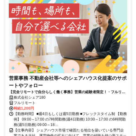
営業事務 不動産会社等へのシェアハウス化提案のサポ
ートやフォロー
【完全リモートで自分らしく働く事務】営業の経験者限定！・フルリモ
ート勤務！全国どこからでも勤務可・あなたの今までの営業経験が活か
株式会社シェア180
せる職場
フルリモート
時給1,200円
【勤務時間】 ■週4日もしくは週5日勤務 ■フレックスタイム制 【勤務
例】 09:00～17:00 の7時間勤務(週4日勤務) 10:00～17:00 の6時間勤
務(週5日勤務) 09:00～18:...
【仕事内容】 シェアハウス市場で確固たる地位を築いている専門企
業である当社。運営物件の拡大に向けて、営業の経験を持つ新スタッ