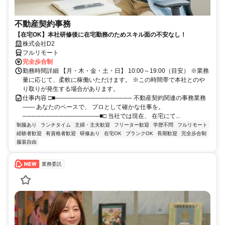
不動産契約事務
【在宅OK】本社研修後に在宅勤務のためスキル面の不安なし！
株式会社D2
フルリモート
完全歩合制
勤務時間詳細 【月・木・金・土・日】 10:00～19:00（目安） ※業務
量に応じて、柔軟に稼働いただけます。 ※この時間帯で本社とのや
り取りが発生する場合があります。
仕事内容 □■───────────────── 不動産契約関連の事務業務
―― あなたのペースで、 プロとして確かな仕事を。
─────────────────■□ 当社では現在、 在宅にて...
制服あり
ランチタイム
主婦・主夫歓迎
フリーター歓迎
学歴不問
フルリモート
経験者歓迎
有資格者歓迎
研修あり
在宅OK
ブランクOK
長期歓迎
完全歩合制
服装自由
業務委託