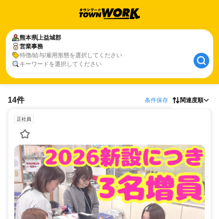
熊本県
上益城郡
営業事務
特徴/給与/雇用形態を選択してください
キーワードを選択してください
14件
条件保存
関連度順
正社員