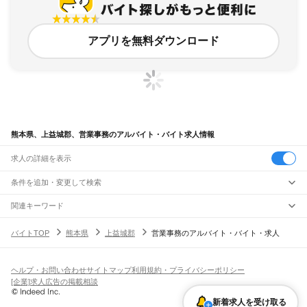
アプリを無料ダウンロード
熊本県、上益城郡、営業事務のアルバイト・バイト求人情報
求人の詳細を表示
条件を追加・変更して検索
市区町村を追加・変更
関連キーワード
熊本県 上益城郡 経営・事業企画・人事・事務 wワーク 求人
熊本県
駅を追加・変更
バイトTOP
熊本県
上益城郡
営業事務のアルバイト・バイト・求人
熊本県 上益城郡 営業・販売 内職
熊本県 上益城郡 事務パート 益城町
熊本県
すべて
熊本県 上益城郡 倉庫・物流管理 梱包 梱包作業
熊本県 上益城郡 一般事務
熊本市
すべて
職種を追加・変更
JR鹿児島本線(博多～八代)
中央区
東区
西区
南区
北区
荒尾駅
南荒尾駅
長洲駅
大野下駅
玉名駅
肥後伊倉駅
木葉駅
田原坂駅
植木駅
西里駅
飲食・フードサービス
ヘルプ・お問い合わせ
サイトマップ
利用規約・プライバシーポリシー
八代市
人吉市
荒尾市
水俣市
玉名市
山鹿市
菊池市
宇土市
上天草市
宇城市
阿蘇市
特徴を追加・変更
崇城大学前駅
上熊本駅
熊本駅
西熊本駅
川尻駅
富合駅
宇土駅
松橋駅
小川駅
有佐駅
飲食・フードサービス
すべて
[企業]求人広告の掲載相談
天草市
合志市
植木町
下益城郡
玉名郡
菊池郡
阿蘇郡
上益城郡
八代郡
葦北郡
千丁駅
新八代駅
八代駅
ホールスタッフ
キッチンスタッフ
皿洗い・洗い場
精肉・鮮魚加工
給食調理
人気
球磨郡
天草郡
雇用形態を追加・変更
新着求人を受け取る
パン屋（ベーカリー）
フードカウンター販売員
バー（BAR）・バーテンダー
日払いOK
高校生歓迎
学生歓迎
深夜の仕事
髪型・髪色自由
ひげOK
ネイルOK
阿蘇高原線