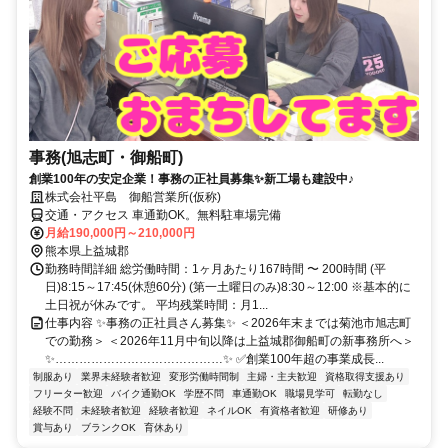
事務(旭志町・御船町)
創業100年の安定企業！事務の正社員募集✨新工場も建設中♪
株式会社平島 御船営業所(仮称)
交通・アクセス 車通勤OK。無料駐車場完備
月給190,000円～210,000円
熊本県上益城郡
勤務時間詳細 総労働時間：1ヶ月あたり167時間 〜 200時間 (平
日)8:15～17:45(休憩60分) (第一土曜日のみ)8:30～12:00 ※基本的に
土日祝が休みです。 平均残業時間：月1...
仕事内容 ✨事務の正社員さん募集✨ ＜2026年末までは菊池市旭志町
での勤務＞ ＜2026年11月中旬以降は上益城郡御船町の新事務所へ＞
✨……………………………………✨ ✅創業100年超の事業成長...
制服あり
業界未経験者歓迎
変形労働時間制
主婦・主夫歓迎
資格取得支援あり
フリーター歓迎
バイク通勤OK
学歴不問
車通勤OK
職場見学可
転勤なし
経験不問
未経験者歓迎
経験者歓迎
ネイルOK
有資格者歓迎
研修あり
賞与あり
ブランクOK
育休あり