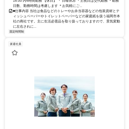
16:00 内4時間勤務 【休日】 ・ 日曜休み ・土祝日は交代勤務 ＊勤務
日数、勤務時間は考慮します ＊お気軽にご...
■仕事内容 当社は食品などのトレーやお弁当容器などの包装資材とテ
ィッシュペーパーやトイレットペーパーなどの家庭紙を扱う福岡市本
社の商社です。主に生活必需品を取り扱っておりますので、景気変動
に左右されに...
固定時間制
派遣社員