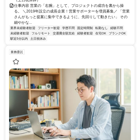
仕事内容 営業の「右腕」として、プロジェクトの成功を裏から操
る。 ＼2019年設立の成長企業！営業サポーターを増員募集／ 「営業
さんがもっと提案に集中できるように、先回りして動きたい」 その
細やかな...
業界未経験者歓迎
フリーター歓迎
学歴不問
固定時間制
転勤なし
経験不問
未経験者歓迎
フルリモート
交通費全額支給
経験者歓迎
在宅OK
ブランクOK
駅近5分以内
土日祝休み
業務委託