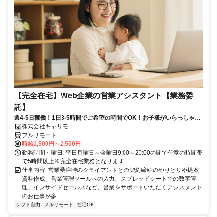
【完全在宅】Web企業の営業アシスタント【業務委
託】
週4-5日稼働！1日3-5時間でご希望の時間でOK！お子様がいらっしゃる
方でも働きやすい！
株式会社キャリモ
フルリモート
時給1,500円～2,500円
勤務時間・曜日: 平日月曜日～金曜日9:00～20:00の間で任意の時間帯
で5時間以上※完全在宅業務となります
仕事内容: 営業受注時のクライアントとの契約締結のやりとりや提案
資料作成、営業管理ツールへの入力、スプレッドシートでの数字管
理、インサイドセールスなど、営業をサポートいただくアシスタント
のお仕事が多...
シフト自由
フルリモート
在宅OK