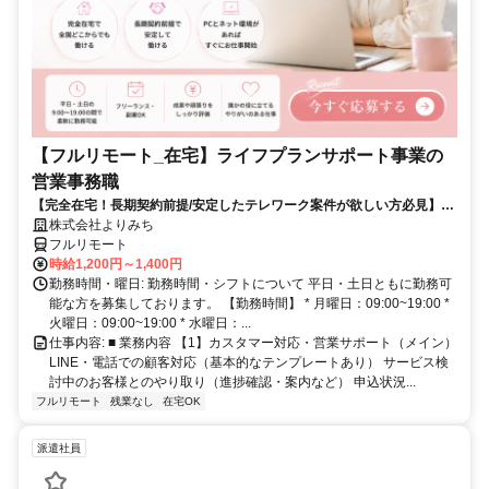
【フルリモート_在宅】ライフプランサポート事業の
営業事務職
【完全在宅！長期契約前提/安定したテレワーク案件が欲しい方必見】｜
リモートのCS・営業事務職
株式会社よりみち
フルリモート
時給1,200円～1,400円
勤務時間・曜日: 勤務時間・シフトについて 平日・土日ともに勤務可
能な方を募集しております。 【勤務時間】 * 月曜日：09:00~19:00 *
火曜日：09:00~19:00 * 水曜日：...
仕事内容: ■ 業務内容 【1】カスタマー対応・営業サポート（メイン）
LINE・電話での顧客対応（基本的なテンプレートあり） サービス検
討中のお客様とのやり取り（進捗確認・案内など） 申込状況...
フルリモート
残業なし
在宅OK
派遣社員