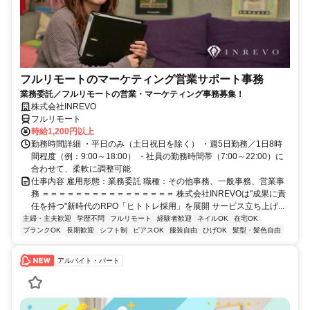
フルリモートのマーケティング営業サポート事務
業務委託／フルリモートの営業・マーケティング事務募集！
株式会社INREVO
フルリモート
時給1,200円以上
勤務時間詳細 ・平日のみ（土日祝日を除く） ・週5日勤務／1日8時
間程度（例：9:00～18:00） ・社員の勤務時間帯（7:00～22:00）に
合わせて、柔軟に調整可能
仕事内容 雇用形態：業務委託 職種：その他事務、一般事務、営業事
務 ＝＝＝＝＝＝＝＝＝＝＝＝＝＝＝＝ 株式会社INREVOは"成果に責
任を持つ"新時代のRPO「ヒトトレ採用」を展開 サービス立ち上げ...
主婦・主夫歓迎
学歴不問
フルリモート
経験者歓迎
ネイルOK
在宅OK
ブランクOK
長期歓迎
シフト制
ピアスOK
服装自由
ひげOK
髪型・髪色自由
アルバイト・パート