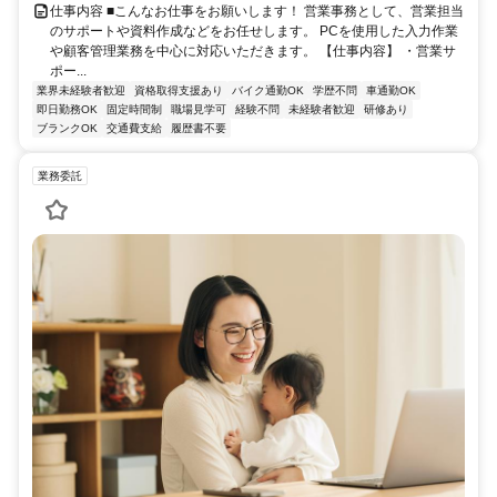
仕事内容 ■こんなお仕事をお願いします！ 営業事務として、営業担当
のサポートや資料作成などをお任せします。 PCを使用した入力作業
や顧客管理業務を中心に対応いただきます。 【仕事内容】 ・営業サ
ポー...
業界未経験者歓迎
資格取得支援あり
バイク通勤OK
学歴不問
車通勤OK
即日勤務OK
固定時間制
職場見学可
経験不問
未経験者歓迎
研修あり
ブランクOK
交通費支給
履歴書不要
業務委託