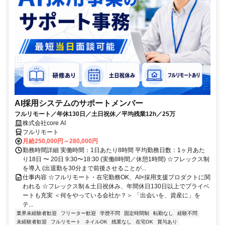
AI採用システムのサポートメンバー
フルリモート／年休130日／土日祝休／平均残業12h／25万
株式会社core AI
フルリモート
月給250,000円～280,000円
勤務時間詳細 実働時間：1日あたり8時間 平均勤務日数：1ヶ月あた
り18日 〜 20日 9:30〜18:30 (実働8時間／休憩1時間) ☆フレックス制
を導入 (出退勤を30分まで前後させることが...
仕事内容 ☆フルリモート・在宅勤務OK、AI×採用支援プロダクトに関
われる ☆フレックス制＆土日祝休み、年間休日130日以上でプライベ
ートも充実 ＜何をやっている会社か？＞ 「出会いを、資産に」を
テ...
業界未経験者歓迎
フリーター歓迎
学歴不問
固定時間制
転勤なし
経験不問
未経験者歓迎
フルリモート
ネイルOK
残業なし
在宅OK
賞与あり