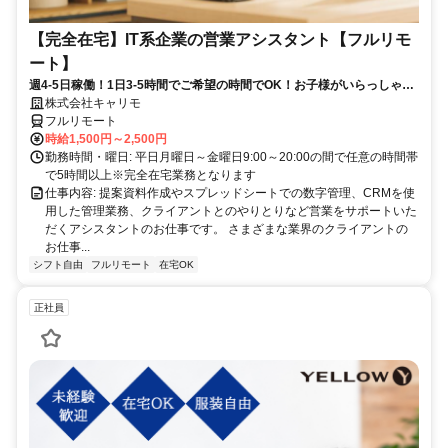
【完全在宅】IT系企業の営業アシスタント【フルリモ
ート】
週4-5日稼働！1日3-5時間でご希望の時間でOK！お子様がいらっしゃる
方でも働きやすい！
株式会社キャリモ
フルリモート
時給1,500円～2,500円
勤務時間・曜日: 平日月曜日～金曜日9:00～20:00の間で任意の時間帯
で5時間以上※完全在宅業務となります
仕事内容: 提案資料作成やスプレッドシートでの数字管理、CRMを使
用した管理業務、クライアントとのやりとりなど営業をサポートいた
だくアシスタントのお仕事です。 さまざまな業界のクライアントの
お仕事...
シフト自由
フルリモート
在宅OK
正社員