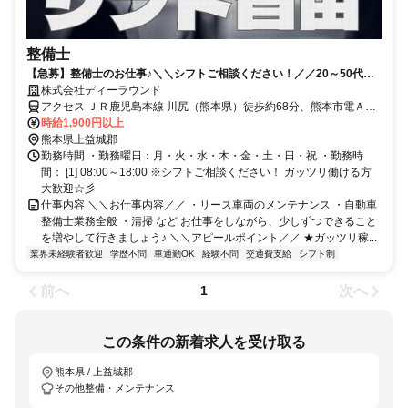
整備士
【急募】整備士のお仕事♪＼＼シフトご相談ください！／／20～50代活
躍中♪｜※整備士2級必須
株式会社ディーラウンド
アクセス ＪＲ鹿児島本線 川尻（熊本県）徒歩約68分、熊本市電Ａ系
統/熊本市電Ｂ系統 神水交差点出入口2徒歩約79分、熊本市電Ａ系統/
時給1,900円以上
熊本市電Ｂ系統 健軍町徒歩約79分
熊本県上益城郡
勤務時間 ・勤務曜日：月・火・水・木・金・土・日・祝 ・勤務時
間： [1] 08:00～18:00 ※シフトご相談ください！ ガッツリ働ける方
大歓迎☆彡
仕事内容 ＼＼お仕事内容／／ ・リース車両のメンテナンス ・自動車
整備士業務全般 ・清掃 など お仕事をしながら、少しずつできること
を増やして行きましょう♪ ＼＼アピールポイント／／ ★ガッツリ稼...
業界未経験者歓迎
学歴不問
車通勤OK
経験不問
交通費支給
シフト制
前へ
次へ
1
この条件の新着求人を受け取る
熊本県 / 上益城郡
その他整備・メンテナンス