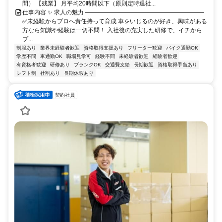
間） 【残業】 月平均20時間以下（原則定時退社...
仕事内容 ✨ 求人の魅力 ――――――――――――――――――――
✅未経験からプロへ責任持って育成 車をいじるのが好き、興味がある
方なら知識や経験は一切不問！ 入社後の充実した研修で、イチから
プ...
制服あり
業界未経験者歓迎
資格取得支援あり
フリーター歓迎
バイク通勤OK
学歴不問
車通勤OK
職場見学可
経験不問
未経験者歓迎
経験者歓迎
有資格者歓迎
研修あり
ブランクOK
交通費支給
長期歓迎
資格取得手当あり
シフト制
社割あり
長期休暇あり
契約社員