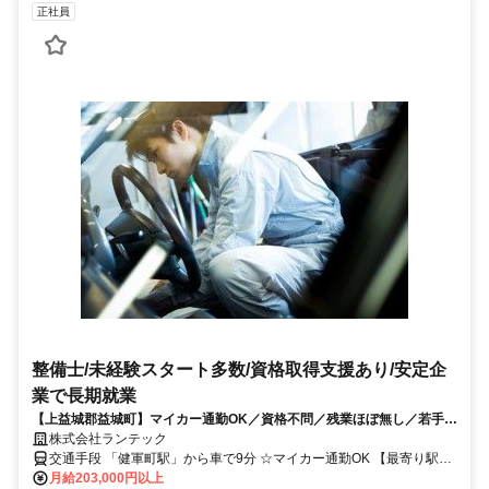
正社員
整備士/未経験スタート多数/資格取得支援あり/安定企
業で長期就業
【上益城郡益城町】マイカー通勤OK／資格不問／残業ほぼ無し／若手～
ベテラン活躍中／キャリアアップの道筋も明確
株式会社ランテック
交通手段 「健軍町駅」から車で9分 ☆マイカー通勤OK 【最寄り駅】
・熊本市電Ａ系統「健軍町駅」 ・熊本市電Ｂ系統「健軍町駅」
月給203,000円以上