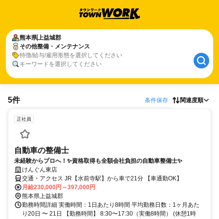
熊本県
上益城郡
その他整備・メンテナンス
特徴/給与/雇用形態を選択してください
キーワードを選択してください
5件
条件保存
関連度順
正社員
自動車の整備士
未経験からプロへ！✨資格取得も全額会社負担の自動車整備士✨
けんぐん東店
交通・アクセス JR【水前寺駅】から車で21分 【車通勤OK】
月給230,000円～397,000円
熊本県上益城郡
勤務時間詳細 実働時間：1日あたり8時間 平均勤務日数：1ヶ月あた
り20日 〜 21日 【勤務時間】 8:30〜17:30（実働8時間） (休憩1時