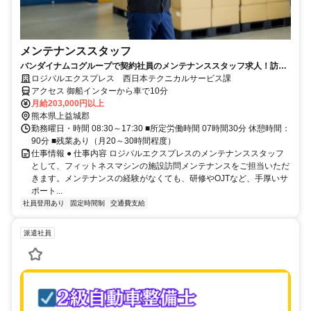
メンテナンススタッフ
バンダイナムコグループで契約社員のメンテナンススタッフ求人！訪問
メンテナンスのお仕事です
ロジパルエクスプレス 西日本テクニカルサービス課
アクセス 御船インターから車で10分
月給203,000円以上
熊本県上益城郡
勤務曜日・時間 08:30～17:30 ■所定労働時間 07時間30分 休憩時間：
90分 ■残業あり（月20～30時間程度）
仕事情報 ● 仕事内容 ロジパルエクスプレスのメンテナンススタッフ
として、フィットネスマシンの施設訪問メンテナンスをご担当いただ
きます。メンテナンスの経験がなくても、研修やOJTなど、手厚いサ
ポート...
社員登用あり
固定時間制
交通費支給
派遣社員