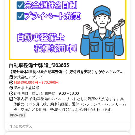
自動車整備士/派遣_f263655
【完全週休2日制×2級自動車整備士】好待遇を実現しながらスキルアッ
プしませんか！
株式会社アプティ
月給300,000円～370,000円
熊本県上益城郡
勤務時間・曜日: 勤務時間：9:30～18:00
仕事内容: 自動車整備のスペシャリストとして活躍いただきます。具
体的には12ヶ月点検、納車前整備、通常メンテナンス、バッテリー点
検・交換などを担当。整備完了時にはお客様対応も行います。
固定時間制
同じ企業の求人