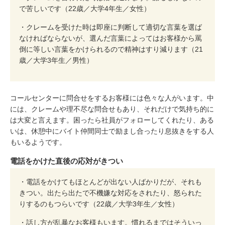
で苦しいです（22歳／大学4年生／女性）
・クレームを受けた時は即座に判断して適切な言葉を選ば
なければならないが、選んだ言葉によってはお客様から罵
倒に等しい言葉をかけられるので精神はすり減ります（21
歳／大学3年生／男性）
コールセンターに問合せをするお客様には色々な人がいます。中
には、クレームや理不尽な問合せもあり、それだけで気持ち的に
は大変と言えます。困ったら社員がフォローしてくれたり、ある
いは、休憩中にバイト仲間同士で励まし合ったり息抜きをする人
もいるようです。
電話をかけた直後の応対がきつい
・電話をかけてもほとんどが出ない人ばかりだが、それも
きつい。出たら出たで不機嫌な対応をされたり、怒られた
りするのもつらいです（22歳／大学3年生／女性）
・話し方が乱暴なお客様もいます。慣れるまではそういっ