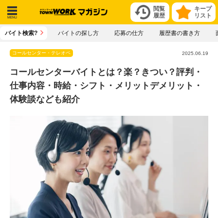
閲覧
キープ
履歴
リスト
メニ
バイト検索?
バイトの探し方
応募の仕方
履歴書の書き方
ュー
コールセンター・テレオペ
2025.06.19
コールセンターバイトとは？楽？きつい？評判・
仕事内容・時給・シフト・メリットデメリット・
体験談なども紹介