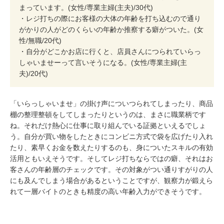
まっています。(女性/専業主婦(主夫)/30代)
・レジ打ちの際にお客様の大体の年齢を打ち込むので通り
がかりの人がどのくらいの年齢か推察する癖がついた。(女
性/無職/20代)
・自分がどこかお店に行くと、店員さんにつられていらっ
しゃいませーって言いそうになる。(女性/専業主婦(主
夫)/20代)
「いらっしゃいませ」の掛け声についつられてしまったり、商品
棚の整理整頓をしてしまったりというのは、まさに職業柄です
ね。それだけ熱心に仕事に取り組んでいる証拠といえるでしょ
う。自分が買い物をしたときにコンビニ方式で袋を広げたり入れ
たり、素早くお金を数えたりするのも、身についたスキルの有効
活用ともいえそうです。そしてレジ打ちならではの癖、それはお
客さんの年齢層のチェックです。その対象がつい通りすがりの人
にも及んでしまう場合があるということですが、観察力が鍛えら
れて一層バイトのときも精度の高い年齢入力ができそうです。