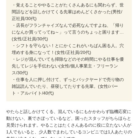
・覚えることややることがたくさんあるにも関わらず、世
間話などを話しかけてくる先輩はめんどくさかった(男性/
正社員/30代)
・店長がフランチャイズなんで必死なんですよね、「帰り
になんか買ってってね～」って言うのちょっと困ります…
(女性/正社員/30代)
・シフトを守らない！とにかくこれがいちばん困る人。穴
埋めする身になって！(女性/正社員/20代)
・レジが混んでいても掃除などのその時間にやる仕事を優
先してレジを手伝わない(女性/個人事業主・フリーラン
ス/30代)
・仕事を人に押し付けて、ずっとバックヤードで売り物の
雑誌読んでいたり、昼寝してたりする先輩。(女性/パー
ト・アルバイト/40代)
やたらと話しかけてくる、混んでいるにもかかわらず臨機応変に
動けない、裏でさぼっているなど、困ったスタッフがちらほらと
見受けられます。やることはたくさんあるのに役に立たない人が
1人でもいると、少人数でまわしているコンビニでは1人あたりの