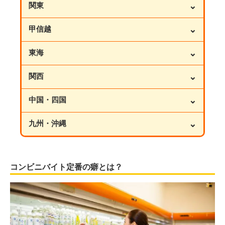
⌄
関東
⌄
甲信越
⌄
東海
⌄
関西
⌄
中国・四国
⌄
九州・沖縄
コンビニバイト定番の癖とは？