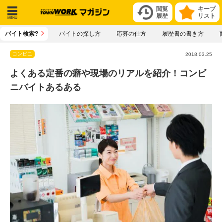
閲覧
キープ
履歴
リスト
メニ
バイト検索?
バイトの探し方
応募の仕方
履歴書の書き方
ュー
コンビニ
2018.03.25
よくある定番の癖や現場のリアルを紹介！コンビ
ニバイトあるある