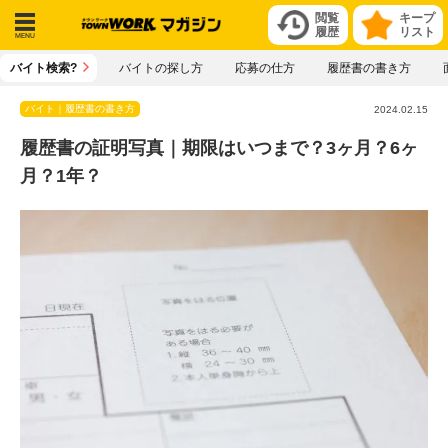
閲覧
キープ
履歴
リスト
メニ
バイト検索?
バイトの探し方
応募の仕方
履歴書の書き方
ュー
バイト｜履歴書の書き方
2024.02.15
履歴書の証明写真｜期限はいつまで？3ヶ月？6ヶ
月？1年？