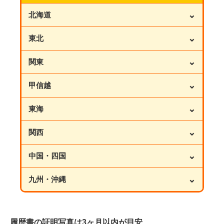
⌄
北海道
⌄
東北
⌄
関東
⌄
甲信越
⌄
東海
⌄
関西
⌄
中国・四国
⌄
九州・沖縄
履歴書の証明写真は3ヶ月以内が目安