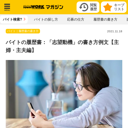
閲覧
キープ
履歴
リスト
メニ
バイト検索?
バイトの探し方
応募の仕方
履歴書の書き方
ュー
バイト｜履歴書の書き方
2021.11.18
バイトの履歴書：「志望動機」の書き方例文【主
婦・主夫編】