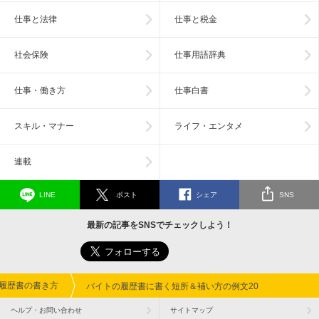
仕事と法律
仕事と税金
社会保険
仕事用語辞典
仕事・働き方
仕事白書
スキル・マナー
ライフ・エンタメ
連載
LINE
ポスト
シェア
SNS
最新の記事をSNSでチェックしよう！
履歴書の書き方
バイトの履歴書に書く短所＆補い方の例文20
ヘルプ・お問い合わせ
サイトマップ