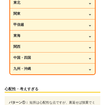
⌄
東北
⌄
関東
⌄
甲信越
⌄
東海
⌄
関西
⌄
中国・四国
⌄
九州・沖縄
心配性・考えすぎる
パターン①：
短所は心配性な点ですが、裏返せば慎重でミ