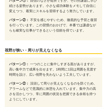
パターン①：
自信のなさが短所ですが、その分謙虚に学び
続ける姿勢があります。小さな成功体験をメモして自信に
変えつつ、着実にスキルを習得するよう努力しています。
パターン②：
不安を感じやすいため、徹底的な予習と復習
を行っています。この習慣のおかげで、本番では謙虚なが
らも確実な仕事ができるという信頼を得ています。
視野が狭い・周りが見えなくなる
パターン①：
一つのことに集中しすぎる面がありますが、
高い集中力で成果を出せます。1時間に1回は周囲を見渡す
時間を設け、広い視野を失わないよう工夫しています。
パターン②：
没頭して周りが見えなくなるのを防ぐため、
アラームなどで意識的に休憩を入れています。集中力の高
さを活かしつつ、常に周囲の状況を把握できる余裕を持つ
ようにしています。