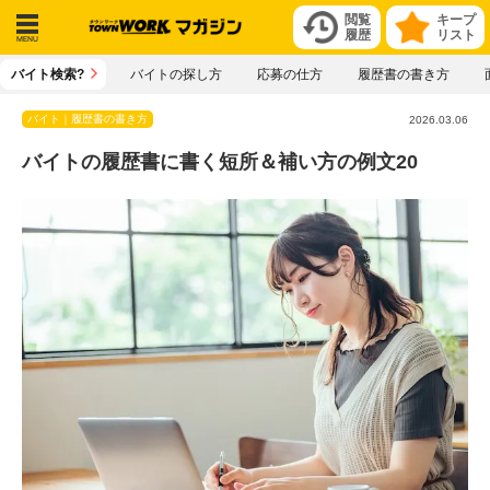
閲覧
キープ
履歴
リスト
メニ
バイト検索?
バイトの探し方
応募の仕方
履歴書の書き方
ュー
バイト｜履歴書の書き方
2026.03.06
バイトの履歴書に書く短所＆補い方の例文20