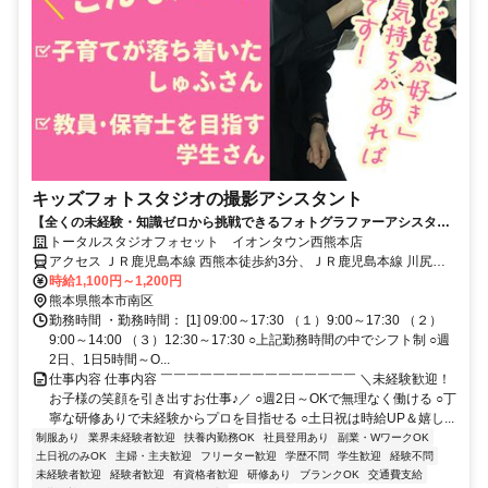
キッズフォトスタジオの撮影アシスタント
【全くの未経験・知識ゼロから挑戦できるフォトグラファーアシスタン
ト】笑顔をつくるやりがいのある仕事/週2日～OK/土日祝は時給UP/履歴
トータルスタジオフォセット イオンタウン西熊本店
書不要
アクセス ＪＲ鹿児島本線 西熊本徒歩約3分、ＪＲ鹿児島本線 川尻
（熊本県）徒歩約31分、ＪＲ豊肥本線 平成出口1徒歩約37分
時給1,100円～1,200円
熊本県熊本市南区
勤務時間 ・勤務時間： [1] 09:00～17:30 （１）9:00～17:30 （２）
9:00～14:00 （３）12:30～17:30 ○上記勤務時間の中でシフト制 ○週
2日、1日5時間～O...
仕事内容 仕事内容 ￣￣￣￣￣￣￣￣￣￣￣￣￣￣￣ ＼未経験歓迎！
お子様の笑顔を引き出すお仕事♪／ ○週2日～OKで無理なく働ける ○丁
寧な研修ありで未経験からプロを目指せる ○土日祝は時給UP＆嬉し...
制服あり
業界未経験者歓迎
扶養内勤務OK
社員登用あり
副業・WワークOK
土日祝のみOK
主婦・主夫歓迎
フリーター歓迎
学歴不問
学生歓迎
経験不問
未経験者歓迎
経験者歓迎
有資格者歓迎
研修あり
ブランクOK
交通費支給