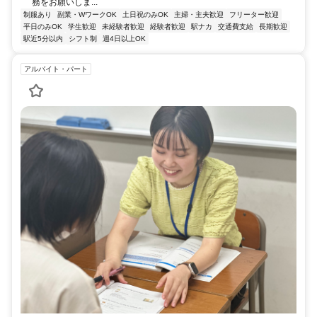
務をお願いしま...
制服あり
副業・WワークOK
土日祝のみOK
主婦・主夫歓迎
フリーター歓迎
平日のみOK
学生歓迎
未経験者歓迎
経験者歓迎
駅ナカ
交通費支給
長期歓迎
駅近5分以内
シフト制
週4日以上OK
アルバイト・パート