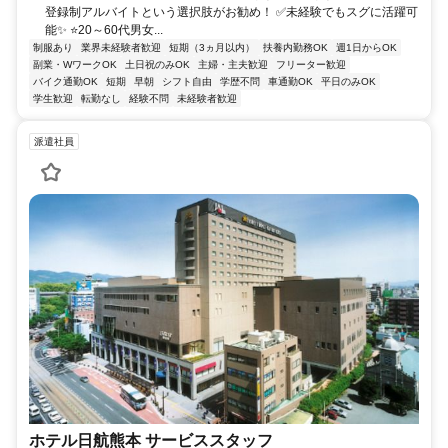
登録制アルバイトという選択肢がお勧め！ ✅未経験でもスグに活躍可
能✨ ⭐20～60代男女...
制服あり
業界未経験者歓迎
短期（3ヵ月以内）
扶養内勤務OK
週1日からOK
副業・WワークOK
土日祝のみOK
主婦・主夫歓迎
フリーター歓迎
バイク通勤OK
短期
早朝
シフト自由
学歴不問
車通勤OK
平日のみOK
学生歓迎
転勤なし
経験不問
未経験者歓迎
派遣社員
ホテル日航熊本 サービススタッフ