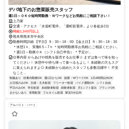
デパ地下のお惣菜販売スタッフ
週1日～ＯＫ☆短時間勤務・Ｗワークなどお気軽にご相談下さい！
上乃家
交通・アクセス 「水道町電停」「通町筋電停」より各徒歩2分
時給1,040円以上
熊本県熊本市中央区
勤務時間詳細 【平日】 9：30～18：00 【金土日】 9：30～18：30
＊休憩1ｈ、実働6.5～7ｈ ＊短時間勤務等お気軽にご相談ください。
＊週1日～勤務ＯＫ（シフト自己申告） ＊予定が...
仕事内容 からあげや焼鳥を販売するお仕事☆ まずは食べて味を知っ
てください！ 休憩中や持ち帰って食べるもよし！ 未経験の方もスグ
に覚えられますよ◎ 未経験から始めたスタッフも多数活躍中！ 不安
なこと...
制服あり
扶養内勤務OK
週1日からOK
副業・WワークOK
1日4時間以内OK
土日祝のみOK
主婦・主夫歓迎
フリーター歓迎
バイク通勤OK
シフト自由
平日のみOK
学生歓迎
未経験者歓迎
経験者歓迎
月1シフト提出
ブランクOK
まかないあり
長期歓迎
フルタイム歓迎
駅近5分以内
アルバイト・パート