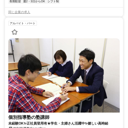
長期歓迎
週2・3日からOK
シフト制
同じ企業の求人
アルバイト・パート
個別指導塾の塾講師
未経験OK✨正社員登用有★学生・主婦さん活躍中✨嬉しい高時給