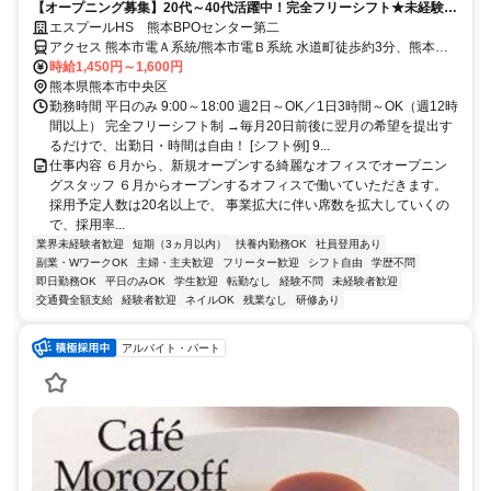
【オープニング募集】20代～40代活躍中！完全フリーシフト★未経験者
歓迎★インセンあり／ネイル・髪自由／交通費全額支給
エスプールHS 熊本BPOセンター第二
アクセス 熊本市電Ａ系統/熊本市電Ｂ系統 水道町徒歩約3分、熊本市
電Ａ系統/熊本市電Ｂ系統 通町筋徒歩約7分、熊本市電Ａ系統/熊本市
時給1,450円～1,600円
電Ｂ系統 花畑町徒歩約9分
熊本県熊本市中央区
勤務時間 平日のみ 9:00～18:00 週2日～OK／1日3時間～OK（週12時
間以上） 完全フリーシフト制 →毎月20日前後に翌月の希望を提出す
るだけで、出勤日・時間は自由！ [シフト例] 9...
仕事内容 ６月から、新規オープンする綺麗なオフィスでオープニン
グスタッフ ６月からオープンするオフィスで働いていただきます。
採用予定人数は20名以上で、 事業拡大に伴い席数を拡大していくの
で、採用率...
業界未経験者歓迎
短期（3ヵ月以内）
扶養内勤務OK
社員登用あり
副業・WワークOK
主婦・主夫歓迎
フリーター歓迎
シフト自由
学歴不問
即日勤務OK
平日のみOK
学生歓迎
転勤なし
経験不問
未経験者歓迎
交通費全額支給
経験者歓迎
ネイルOK
残業なし
研修あり
アルバイト・パート