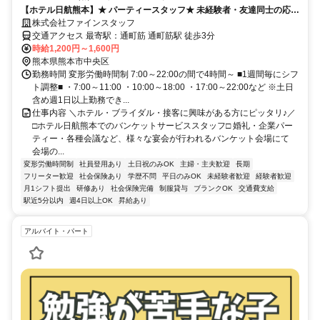
【ホテル日航熊本】★ パーティースタッフ★ 未経験者・友達同士の応募
大歓迎！！
株式会社ファインスタッフ
交通アクセス 最寄駅：通町筋 通町筋駅 徒歩3分
時給1,200円～1,600円
熊本県熊本市中央区
勤務時間 変形労働時間制 7:00～22:00の間で4時間～ ■1週間毎にシフ
ト調整■ ・7:00～11:00 ・10:00～18:00 ・17:00～22:00など ※土日
含め週1日以上勤務でき...
仕事内容 ＼ホテル・ブライダル・接客に興味がある方にピッタリ♪／
□ホテル日航熊本でのバンケットサービススタッフ□ 婚礼・企業パー
ティー・各種会議など、様々な宴会が行われるバンケット会場にて
会場の...
変形労働時間制
社員登用あり
土日祝のみOK
主婦・主夫歓迎
長期
フリーター歓迎
社会保険あり
学歴不問
平日のみOK
未経験者歓迎
経験者歓迎
月1シフト提出
研修あり
社会保険完備
制服貸与
ブランクOK
交通費支給
駅近5分以内
週4日以上OK
昇給あり
アルバイト・パート