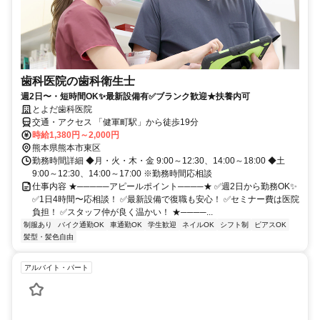
歯科医院の歯科衛生士
週2日〜・短時間OK✨最新設備有✅ブランク歓迎★扶養内可
とよだ歯科医院
交通・アクセス 「健軍町駅」から徒歩19分
時給1,380円～2,000円
熊本県熊本市東区
勤務時間詳細 ◆月・火・木・金 9:00～12:30、14:00～18:00 ◆土
9:00～12:30、14:00～17:00 ※勤務時間応相談
仕事内容 ★─────アピールポイント────★ ✅週2日から勤務OK✨
✅1日4時間〜応相談！ ✅最新設備で復職も安心！ ✅セミナー費は医院
負担！ ✅スタッフ仲が良く温かい！ ★────...
制服あり
バイク通勤OK
車通勤OK
学生歓迎
ネイルOK
シフト制
ピアスOK
髪型・髪色自由
アルバイト・パート