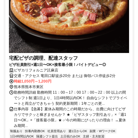
宅配ピザの調理、配達スタッフ
ピザ社員割引×週1日〜OK×接客最小限！バイトデビュー◎
ピザカリフォルニア託麻店
交通・アクセス 竜田口駅徒歩20分 または 御領バス停徒歩2分
時給1,050円～1,200円
熊本県熊本市東区
勤務時間詳細 勤務時間 11：00～17：00 17：00～22：00 以上の間
でシフト制 週1日より、1日4時間以内OK！ 自由なシフトでプライベ
ートと両立ができちゃう 契約更新期間：1年ごとの更...
仕事内容 【急募】夏休み期間のこの時期だから、出費に向けてピザ
カリでサクッと稼ぎませんか？ ★「ピザスタッフ割引あり」×「週1
日〜OK」×「接客最小限」★ ✅今の時期にぴったりの理由！ →夏休
み期間...
制服あり
扶養内勤務OK
社員登用あり
週1日からOK
副業・WワークOK
1日4時間以内OK
隔週シフト提出
土日祝のみOK
主婦・主夫歓迎