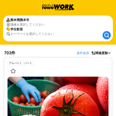
熊本県
熊本県
熊本市
熊本市
職種を選択してください
学生歓迎
学生歓迎
キーワードを選択してください
703件
条件保存
関連度順
アルバイト・パート