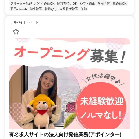
フリーター歓迎
バイク通勤OK
給料前払いOK
シフト自由
学歴不問
車通勤OK
平日のみOK
学生歓迎
転勤なし
未経験者歓迎
午前
アルバイト・パート
有名求人サイトの法人向け発信業務(アポインター)