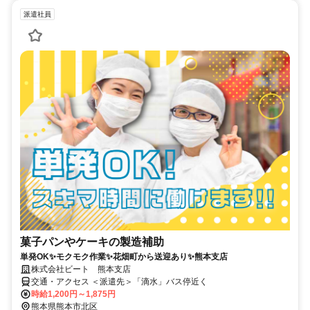
派遣社員
菓子パンやケーキの製造補助
単発OK✨モクモク作業✨花畑町から送迎あり✨熊本支店
株式会社ビート 熊本支店
交通・アクセス ＜派遣先＞「滴水」バス停近く
時給1,200円～1,875円
熊本県熊本市北区