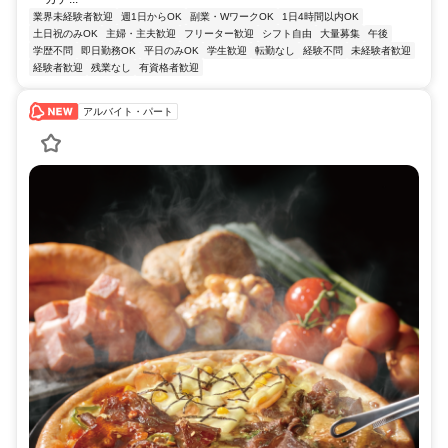
業界未経験者歓迎
週1日からOK
副業・WワークOK
1日4時間以内OK
土日祝のみOK
主婦・主夫歓迎
フリーター歓迎
シフト自由
大量募集
午後
学歴不問
即日勤務OK
平日のみOK
学生歓迎
転勤なし
経験不問
未経験者歓迎
経験者歓迎
残業なし
有資格者歓迎
アルバイト・パート