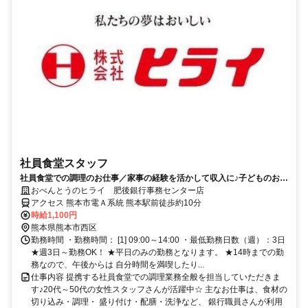
社員食堂スタッフ
社員食堂での調理のお仕事／家事の経験を活かして収入に♪子どものお迎
えに合わせて働きたい方にも◎
おべんとうのヒライ 肥後銀行事務センター店
アクセス 熊本市電Ａ系統 熊本駅前徒歩約10分
時給1,100円
熊本県熊本市西区
勤務時間 ・勤務時間： [1] 09:00～14:00 ・最低勤務日数（週）：3日
★週3日～勤務OK！ ★平日のみの勤務となります。 ★14時までの勤
務なので、午後からは 自分時間を満喫したり...
仕事内容 提携する社員食堂での調理業務全般を担当していただきま
す♪20代～50代の女性スタッフさんが活躍中☆ 主なお仕事は、食材の
切り込み・調理・ 盛り付け・配膳・洗浄など、 銀行職員さんが利用