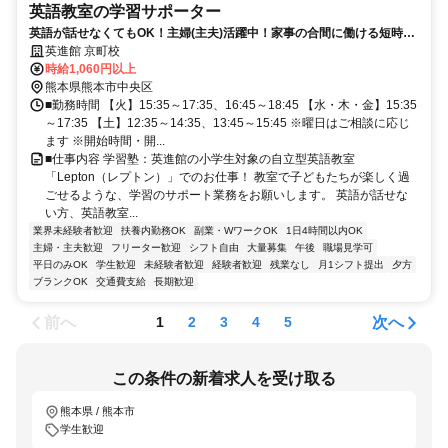
英語教室の学習サポーター
英語が話せなくてもOK！主婦(主夫)活躍中！家事の合間に働ける短時間
のお仕事◎丸つけや発音チェックがメインです☆
英進館 京町校
時給1,060円以上
熊本県熊本市中央区
■勤務時間 【火】15:35～17:35、16:45～18:45 【水・木・金】15:35
～17:35 【土】12:35～14:35、13:45～15:45 ※曜日はご相談に応じ
ます ※開始時間・開...
■仕事内容 学習塾：英進館の小学生対象の自立型英語教室
「Lepton（レプトン）」でのお仕事！ 教室で子どもたちが楽しく過
ごせるような、学習のサポート業務をお願いします。 英語が話せな
い方、英語教室...
業界未経験者歓迎
扶養内勤務OK
副業・WワークOK
1日4時間以内OK
主婦・主夫歓迎
フリーター歓迎
シフト自由
大量募集
午後
職場見学可
平日のみOK
学生歓迎
未経験者歓迎
経験者歓迎
残業なし
月1シフト提出
夕方
ブランクOK
交通費支給
長期歓迎
前へ
次へ
1
2
3
4
5
この条件の新着求人を受け取る
熊本県 / 熊本市
学生歓迎