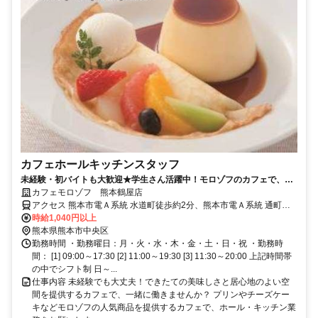
カフェホールキッチンスタッフ
未経験・初バイトも大歓迎★学生さん活躍中！モロゾフのカフェで、ホ
ール・キッチンどちらもできる方募集！
カフェモロゾフ 熊本鶴屋店
アクセス 熊本市電Ａ系統 水道町徒歩約2分、熊本市電Ａ系統 通町筋
徒歩約3分、熊本市電Ａ系統 熊本城・市役所前徒歩約5分
時給1,040円以上
熊本県熊本市中央区
勤務時間 ・勤務曜日：月・火・水・木・金・土・日・祝 ・勤務時
間： [1] 09:00～17:30 [2] 11:00～19:30 [3] 11:30～20:00 上記時間帯
の中でシフト制 日～...
仕事内容 未経験でも大丈夫！できたての美味しさと居心地のよい空
間を提供するカフェで、一緒に働きませんか？ プリンやチーズケー
キなどモロゾフの人気商品を提供するカフェで、ホール・キッチン業