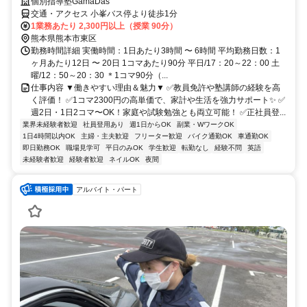
個別指導塾GamaDas
交通・アクセス 小峯バス停より徒歩1分
1業務あたり 2,300円以上（授業 90分）
熊本県熊本市東区
勤務時間詳細 実働時間：1日あたり3時間 〜 6時間 平均勤務日数：1
ヶ月あたり12日 〜 20日 1コマあたり90分 平日/17：20～22：00 土
曜/12：50～20：30 ＊1コマ90分（...
仕事内容 ▼働きやすい理由＆魅力▼ ✅教員免許や塾講師の経験を高
く評価！ ✅1コマ2300円の高単価で、家計や生活を強力サポート✨ ✅
週2日・1日2コマ〜OK！家庭や試験勉強とも両立可能！ ✅正社員登...
業界未経験者歓迎
社員登用あり
週1日からOK
副業・WワークOK
1日4時間以内OK
主婦・主夫歓迎
フリーター歓迎
バイク通勤OK
車通勤OK
即日勤務OK
職場見学可
平日のみOK
学生歓迎
転勤なし
経験不問
英語
未経験者歓迎
経験者歓迎
ネイルOK
夜間
アルバイト・パート