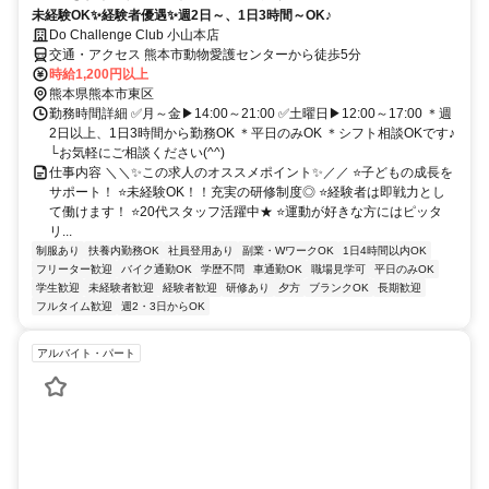
未経験OK✨経験者優遇✨週2日～、1日3時間～OK♪
Do Challenge Club 小山本店
交通・アクセス 熊本市動物愛護センターから徒歩5分
時給1,200円以上
熊本県熊本市東区
勤務時間詳細 ✅月～金▶14:00～21:00 ✅土曜日▶12:00～17:00 ＊週
2日以上、1日3時間から勤務OK ＊平日のみOK ＊シフト相談OKです♪
└お気軽にご相談ください(^^)
仕事内容 ＼＼✨この求人のオススメポイント✨／／ ⭐子どもの成長を
サポート！ ⭐未経験OK！！充実の研修制度◎ ⭐経験者は即戦力とし
て働けます！ ⭐20代スタッフ活躍中★ ⭐運動が好きな方にはピッタ
リ...
制服あり
扶養内勤務OK
社員登用あり
副業・WワークOK
1日4時間以内OK
フリーター歓迎
バイク通勤OK
学歴不問
車通勤OK
職場見学可
平日のみOK
学生歓迎
未経験者歓迎
経験者歓迎
研修あり
夕方
ブランクOK
長期歓迎
フルタイム歓迎
週2・3日からOK
アルバイト・パート