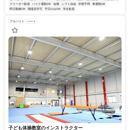
フリーター歓迎
バイク通勤OK
短期
シフト自由
学歴不問
車通勤OK
即日勤務OK
職場見学可
平日のみOK
学生歓迎
アルバイト・パート
子ども体操教室のインストラクター