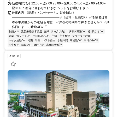
勤務時間詳細 22:00～翌7:00 23:00～翌8:00 24:00～翌7:00 24:00～
翌8:00 ＊都合に合わせて好きな シフトをお選び下さい！
仕事内容 《新着》パンやケーキの製造補助！
――――――――――――――― ✅《短期・単発OK》 ✅希望者は熊
本市中央区からの送迎も可能！ ✅深夜の時間帯で稼ぎませんか？ ✅勤
務日によって時給UPの日...
制服あり
業界未経験者歓迎
短期（3ヵ月以内）
扶養内勤務OK
週1日からOK
副業・WワークOK
土日祝のみOK
主婦・主夫歓迎
フリーター歓迎
バイク通勤OK
短期
早朝
シフト自由
学歴不問
車通勤OK
平日のみOK
学生歓迎
転勤なし
経験不問
未経験者歓迎
派遣社員