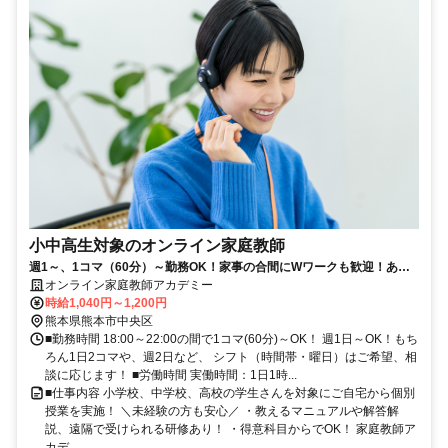
小中高生対象のオンライン家庭教師
週1～、1コマ（60分）～勤務OK！家事の合間にWワークも歓迎！あな
たの指導を待っている生徒さんが全国で待っています！
オンライン家庭教師アカデミー
時給1,040円～1,200円
熊本県熊本市中央区
■勤務時間 18:00～22:00の間で1コマ(60分)～OK！ 週1日～OK！もち
ろん1日2コマや、週2日など、 シフト（時間帯・曜日）はご希望、相
談に応じます！ ■労働時間 実働時間：1日1時...
■仕事内容 小学校、中学校、高校の学生さんを対象にご自宅から個別
授業を実施！ ＼未経験の方も安心／ ・教えるマニュアルや解答解
説、遠隔で受けられる研修あり！ ・得意科目からでOK！ 家庭教師ア
カデ...