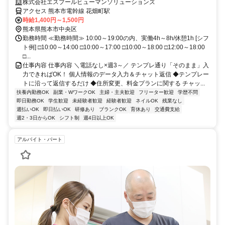
株式会社エスプールヒューマンソリューションズ
アクセス 熊本市電幹線 花畑町駅
時給1,400円～1,500円
熊本県熊本市中央区
勤務時間 ≪勤務時間≫ 10:00～19:00の内、実働4h～8h/休憩1h [シフ
ト例] □10:00～14:00 □10:00～17:00 □10:00～18:00 □12:00～18:00
□...
仕事内容 仕事内容 ＼電話なし×週3～／ テンプレ通り「そのまま」入
力できればOK！ 個人情報のデータ入力＆チャット返信 ◆テンプレー
トに沿って返信するだけ ◆住所変更、料金プランに関する チャッ...
扶養内勤務OK
副業・WワークOK
主婦・主夫歓迎
フリーター歓迎
学歴不問
即日勤務OK
学生歓迎
未経験者歓迎
経験者歓迎
ネイルOK
残業なし
週払いOK
即日払いOK
研修あり
ブランクOK
育休あり
交通費支給
週2・3日からOK
シフト制
週4日以上OK
アルバイト・パート