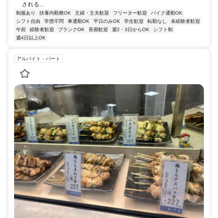
される...
制服あり
扶養内勤務OK
主婦・主夫歓迎
フリーター歓迎
バイク通勤OK
シフト自由
学歴不問
車通勤OK
平日のみOK
学生歓迎
転勤なし
未経験者歓迎
午前
経験者歓迎
ブランクOK
長期歓迎
週2・3日からOK
シフト制
週4日以上OK
アルバイト・パート