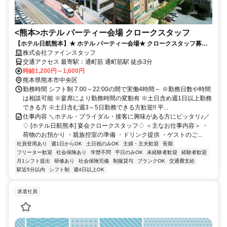
<熊本>ホテル パーティー会場 クロークスタッフ
【ホテル日航熊本】★ ホテル パーティー会場★ クロークスタッフ募
株式会社ファインスタッフ
集！！ 未経験者・友達同士の応募も大歓迎！！
交通アクセス 最寄駅：通町筋 通町筋駅 徒歩3分
時給1,200円～1,600円
熊本県熊本市中央区
勤務時間 シフト制 7:00～22:00の間で実働4時間～ ※勤務日数や時間
は相談可能 ※宴席により勤務時間の変動有 ※土日含め週1日以上勤務
できる方 ※土日含む週3～5日勤務できる方歓迎!! 平...
仕事内容 ＼ホテル・ブライダル・接客に興味がある方にピッタリ♪／
♢ [ホテル日航熊本] 宴会クロークスタッフ♢ ＜主なお仕事内容＞ ・
荷物のお預かり ・親族控室の準備 ・ドリンク提供 ・ゲストのご...
社員登用あり
週1日からOK
土日祝のみOK
主婦・主夫歓迎
長期
フリーター歓迎
社会保険あり
学歴不問
平日のみOK
未経験者歓迎
経験者歓迎
月1シフト提出
研修あり
社会保険完備
制服貸与
ブランクOK
交通費支給
駅近5分以内
シフト制
週4日以上OK
派遣社員