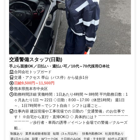
交通警備スタッフ(日勤)
手ぶら面接OK／日払い・週払い可／10代～70代採用◎本社
合同会社トップガード
交通・アクセス 帯山（バス停）から徒歩1分
日給9,500円～11,500円
熊本県熊本市中央区
勤務時間詳細 実働時間：1日あたり4時間 〜 8時間 平均勤務日数：1
ヶ月あたり1日 〜 22日 ◇日勤：8:00～17:00（休憩1時間） 週1日
～、1日7時間半～でシフト自由！ シフトは週ごと...
仕事内容 建設現場や工事現場での 日勤の「交通警備」のお仕事で
す！ ※自宅から直行・直帰OK◎ ◇ 具体的には？ ￣￣￣￣￣￣￣￣
￣￣￣￣ ✅歩行者・車両の誘導 ✅イベント会場での警備 ✅クルーズ
船...
制服あり
業界未経験者歓迎
短期（3ヵ月以内）
扶養内勤務OK
社員登用あり
週1日からOK
副業・WワークOK
土日祝のみOK
主婦・主夫歓迎
60代も応募可