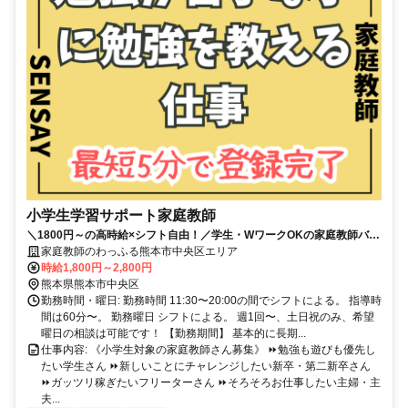
小学生学習サポート家庭教師
＼1800円～の高時給×シフト自由！／学生・WワークOKの家庭教師バイ
ト！柔軟シフト制でプライベートも大切にできます☆
家庭教師のわっふる熊本市中央区エリア
時給1,800円～2,800円
熊本県熊本市中央区
勤務時間・曜日: 勤務時間 11:30〜20:00の間でシフトによる。 指導時
間は60分〜。 勤務曜日 シフトによる。 週1回〜、土日祝のみ、希望
曜日の相談は可能です！ 【勤務期間】 基本的に長期...
仕事内容: 《小学生対象の家庭教師さん募集》 ⏩勉強も遊びも優先し
たい学生さん ⏩新しいことにチャレンジしたい新卒・第二新卒さん
⏩ガッツリ稼ぎたいフリーターさん ⏩そろそろお仕事したい主婦・主
夫...