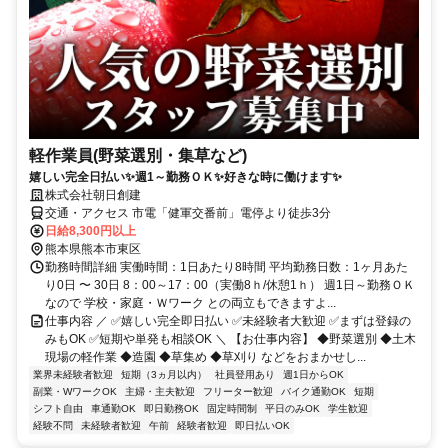
軽作業員(野菜選別・集草など)
嬉しい完全日払い✨週1～勤務ＯＫ✨好きな時に働けます✨
株式会社朝日創建
交通・アクセス 市電「健軍交番前」電停より徒歩3分
日給8,300円以上
熊本県熊本市東区
勤務時間詳細 実働時間：1日あたり8時間 平均勤務日数：1ヶ月あた
り0日 〜 30日 8：00～17：00（実働8ｈ/休憩1ｈ） 週1日～勤務ＯＫ
なので 学校・家庭・Ｗワーク との両立もできますよ...
仕事内容 ／ ✅嬉しい完全即日払い ✅未経験者大歓迎 ✅まずは登録の
みもOK ✅短期や単発も相談OK ＼ 【お仕事内容】 ◆野菜選別 ◆土木
現場の軽作業 ◆造園 ◆草集め ◆草刈り などをおまかせし...
業界未経験者歓迎
短期（3ヵ月以内）
社員登用あり
週1日からOK
副業・WワークOK
主婦・主夫歓迎
フリーター歓迎
バイク通勤OK
短期
シフト自由
車通勤OK
即日勤務OK
固定時間制
平日のみOK
学生歓迎
経験不問
未経験者歓迎
午前
経験者歓迎
即日払いOK