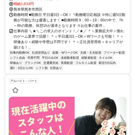
時給1,034円
熊本県熊本市西区
勤務時間 ■勤務日 平日週3日～OK！ └勤務曜日応相談 ※特に週5日勤
務が可能な方は優遇します！ ■勤務時間 9：00～19：00の中で、7h
～8hの勤務、休憩1hが基本となります ※お仕事の案件...
仕事内容 ＼★＼この求人のポイント！／★／ ＊＜業務拡大中＞憧れ
のゲーム業界で活躍！ ＊＜平日週3日～OK＞Wワークも可能！ ＊＜
研修あり＞経験や学歴は不問です！ ＊＜正社員登用有＞キャリアが
築ける！...
扶養内勤務OK
社員登用あり
副業・WワークOK
主婦・主夫歓迎
フリーター歓迎
シフト自由
学歴不問
平日のみOK
未経験者歓迎
経験者歓迎
ネイルOK
研修あり
ブランクOK
交通費支給
長期歓迎
フルタイム歓迎
駅近5分以内
週2・3日からOK
シフト制
社割あり
アルバイト・パート