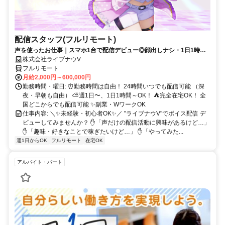
配信スタッフ(フルリモート)
声を使ったお仕事｜スマホ1台で配信デビュー◎顔出しナシ・1日1時間
～OK♪
株式会社ライブナウV
フルリモート
月給2,000円～600,000円
勤務時間・曜日: ⏰勤務時間は自由！ 24時間いつでも配信可能 （深
夜・早朝も自由） ⛅週1日〜、1日1時間～OK！ ⛺完全在宅OK！ 全
国どこからでも配信可能 ✨副業・WワークOK
仕事内容: ＼✨未経験・初心者OK✨／ "ライブナウV"でボイス配信 デ
ビューしてみませんか？ ✋「声だけの配信活動に興味があるけど…」
✋「趣味・好きなことで稼ぎたいけど…」 ✋「やってみた...
週1日からOK
フルリモート
在宅OK
アルバイト・パート