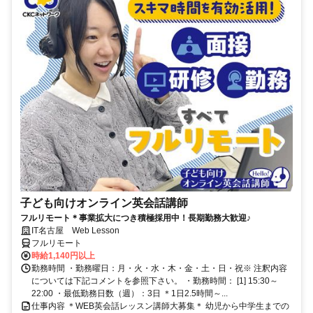
子ども向けオンライン英会話講師
フルリモート＊事業拡大につき積極採用中！長期勤務大歓迎♪
IT名古屋 Web Lesson
フルリモート
時給1,140円以上
勤務時間 ・勤務曜日：月・火・水・木・金・土・日・祝※ 注釈内容
については下記コメントを参照下さい。 ・勤務時間： [1] 15:30～
22:00 ・最低勤務日数（週）：3日 ＊1日2.5時間～...
仕事内容 ＊WEB英会話レッスン講師大募集＊ 幼児から中学生までの