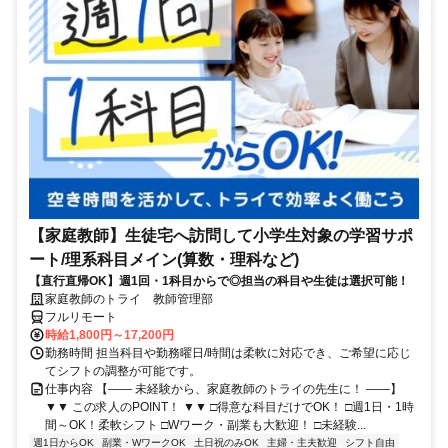
【家庭教師】生徒宅へ訪問して小学生対象の学習サポ
ート/理系科目メイン(算数・理科など)
【直行直帰OK】週1回・1科目からで◎担当の科目や生徒は選択可能！
家庭教師のトライ 教師管理部
フルリモート
時給1,800円～17,200円
勤務時間 担当科目や勤務曜日/時間は柔軟に対応でき、ご希望に応じ
てシフトの調整が可能です。
仕事内容 【―― 未経験から、家庭教師のトライの先生に！ ――】
▼▼ この求人のPOINT！ ▼▼ □得意な科目だけでOK！ □週1日・1時
間～OK！柔軟シフト □Wワーク・副業も大歓迎！ □未経験...
週1日からOK
副業・WワークOK
土日祝のみOK
主婦・主夫歓迎
シフト自由