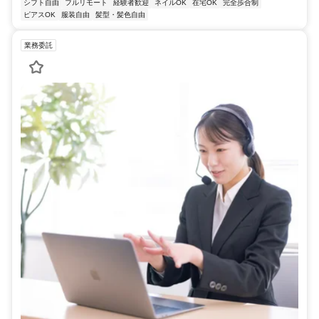
シフト自由
フルリモート
経験者歓迎
ネイルOK
在宅OK
完全歩合制
ピアスOK
服装自由
髪型・髪色自由
業務委託