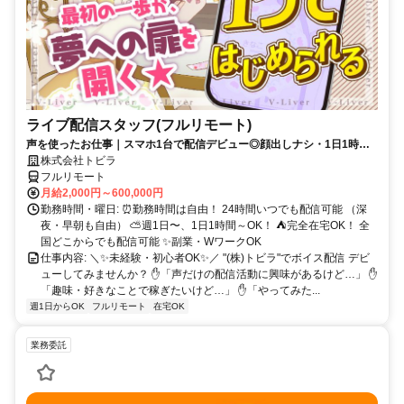
ライブ配信スタッフ(フルリモート)
声を使ったお仕事｜スマホ1台で配信デビュー◎顔出しナシ・1日1時間
～OK♪
株式会社トビラ
フルリモート
月給2,000円～600,000円
勤務時間・曜日: ⏰勤務時間は自由！ 24時間いつでも配信可能 （深
夜・早朝も自由） ⛅週1日〜、1日1時間～OK！ ⛺完全在宅OK！ 全
国どこからでも配信可能 ✨副業・WワークOK
仕事内容: ＼✨未経験・初心者OK✨／ "(株)トビラ"でボイス配信 デビ
ューしてみませんか？ ✋「声だけの配信活動に興味があるけど…」 ✋
「趣味・好きなことで稼ぎたいけど…」 ✋「やってみた...
週1日からOK
フルリモート
在宅OK
業務委託