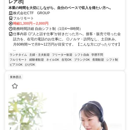
レアポ|
本業の時間を大切にしながら、自分のペースで収入を得たい方へ。
株式会社CTF GROUP
フルリモート
時給1,300円～2,000円
勤務時間詳細 自由シフト制（1日4〜8時間）
仕事内容 ◎"人と話す仕事"が好きだった方へ。接客・販売で培った会
話力を、在宅の電話のお仕事に。 ◎ノルマ・訪問なし、土日休み。
月60時間〜で月8〜12万円が目安です。 【こんな方にぴったりです】
...
ランチタイム
主婦・主夫歓迎
フリーター歓迎
シフト自由
学歴不問
フルリモート
経験者歓迎
ネイルOK
在宅OK
ブランクOK
長期歓迎
シフト制
ピアスOK
ひげOK
業務委託