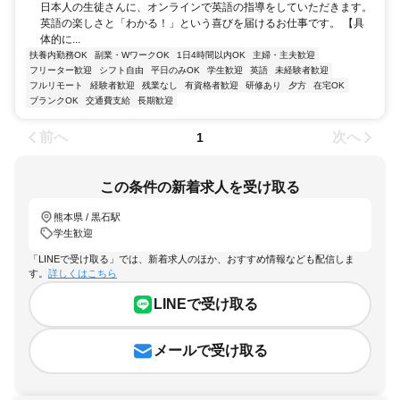
日本人の生徒さんに、オンラインで英語の指導をしていただきます。
英語の楽しさと「わかる！」という喜びを届けるお仕事です。 【具
体的に...
扶養内勤務OK
副業・WワークOK
1日4時間以内OK
主婦・主夫歓迎
フリーター歓迎
シフト自由
平日のみOK
学生歓迎
英語
未経験者歓迎
フルリモート
経験者歓迎
残業なし
有資格者歓迎
研修あり
夕方
在宅OK
ブランクOK
交通費支給
長期歓迎
前へ
次へ
1
この条件の新着求人を受け取る
熊本県 / 黒石駅
学生歓迎
「LINEで受け取る」では、新着求人のほか、おすすめ情報なども配信しま
す。
詳しくはこちら
LINEで受け取る
メールで受け取る