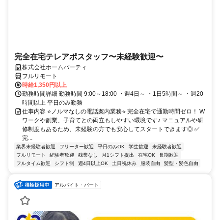
完全在宅テレアポスタッフ〜未経験歓迎〜
株式会社ホームパーティ
フルリモート
時給1,350円以上
勤務時間詳細 勤務時間 9:00～18:00 ・週4日～ ・1日5時間～ ・週20
時間以上 平日のみ勤務
仕事内容 ⭐ノルマなしの電話案内業務⭐ 完全在宅で通勤時間ゼロ！ W
ワークや副業、子育てとの両立もしやすい環境です♪ マニュアルや研
修制度もあるため、未経験の方でも安心してスタートできます◎ ✅
完...
業界未経験者歓迎
フリーター歓迎
平日のみOK
学生歓迎
未経験者歓迎
フルリモート
経験者歓迎
残業なし
月1シフト提出
在宅OK
長期歓迎
フルタイム歓迎
シフト制
週4日以上OK
土日祝休み
服装自由
髪型・髪色自由
アルバイト・パート