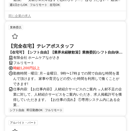
週1日からOK
フルリモート
在宅OK
同じ企業の求人
業務委託
【完全在宅】テレアポスタッフ
【在宅可】【シフト自由】【業界未経験歓迎】業務委託/シフト自由/休日
自由/勤務時間自由
有限会社 ホームケアながさき
フルリモート
時給1,200円以上
勤務時間・曜日: 月～金曜日、9時〜17時までの間で自由な時間を選
んで頂けます。 家事や育児などの空いた時間を利用して働くことが
できます!
仕事内容: 【お仕事内容】 人材紹介サービスのご案内 →人材不足の企
業に対して、人材紹介サービスをご案内いただき、求人掲載許可を獲
得していただきます。 【お仕事の流れ】 ①専用システム内にある企
業...
シフト自由
即日勤務OK
フルリモート
アルバイト・パート