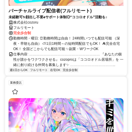
バーチャルライブ配信者(フルリモート)
未経験可✨顔出し不要✊サポート体制◎“ココロオドル”活動を♪
株式会社cozoru
フルリモート
完全歩合制
勤務時間・曜日: ⏰勤務時間は自由！ 24時間いつでも配信可能 （深
夜・早朝も自由） ⛅1日1時間～の短時間配信でもOK！ ⛺完全在宅
OK！ 全国どこからでも配信可能 ✨副業・WワークOK
仕事内容: …………………………………………………… 『あなたの個
性が誰かをワクワクさせる』 cozoproは「ココロオドル居場所」を 一
緒に創り続ける仲間を募集します✨ ………………………………...
週1日からOK
フルリモート
在宅OK
完全歩合制
業務委託