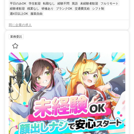
平日のみOK
学生歓迎
転勤なし
経験不問
英語
未経験者歓迎
フルリモート
経験者歓迎
残業なし
研修あり
ブランクOK
交通費支給
シフト制
週4日以上OK
服装自由
同じ企業の求人
業務委託