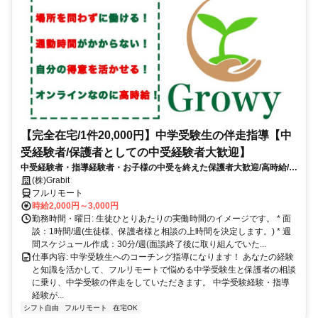
【完全在宅/1件20,000円】中学受験生の伴走指導【中
受経験者/保護者としての中受経験者大歓迎】
中受経験者・指導経験者・お子様の中受を終えた保護者大歓迎/高時給/週
1〜OK！/面接〜研修までオンライン完結
(株)Grabit
フルリモート
時給2,000円～3,000円
勤務時間・曜日: 生徒ひとりあたりの実働時間のイメージです。 * 面
談：1時間/週(生徒様、保護者様と相談の上時間を決定します。) * 週
間スケジュール作成：30分/週(面談終了後に取り組んでいた...
仕事内容: 中学受験生へのコーチング指導になります！ あなたの経験
と知識を活かして、フルリモートで悩める中学受験生と保護者の相談
に乗り、中学受験の伴走をしていただきます。 中学受験経験・指導
経験が...
シフト自由
フルリモート
在宅OK