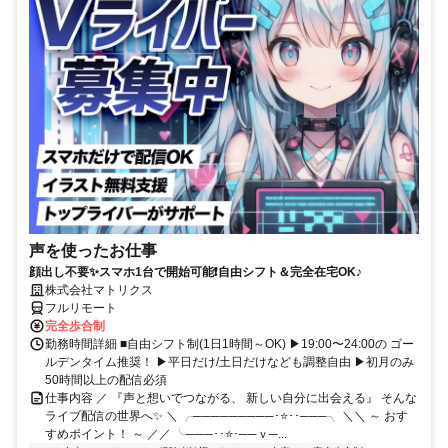
声を使ったお仕事
顔出し不要✨スマホ1台で開始可能❗自由シフト＆完全在宅OK♪
株式会社マトリクス
フルリモート
完全歩合制
勤務時間詳細 ■自由シフト制(1日1時間～OK) ▶19:00〜24:00の ゴー
ルデンタイム推奨！ ▶平日だけ/土日だけなども調整自由 ▶初月のみ
50時間以上の配信必須
仕事内容 ／ 『声と想いでつながる、 新しい自分に出会える』 そんな
ライブ配信の世界へ✨ ＼ ╭─────────･⭐･･───╮ ＼＼ ～ おす
すめポイント！ ～ ／／ ╰───･･⭐･──ｖ─...