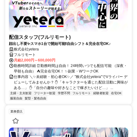
配信スタッフ(フルリモート)
顔出し不要✨スマホ1台で開始可能❗自由シフト＆完全在宅OK♪
株式会社yetera
フルリモート
月給2,000円～600,000円
勤務時間詳細 ⏰勤務時間は自由！ 24時間いつでも配信可能 （深夜・
早朝も自由） ⛺完全在宅OK！ ✨副業・WワークOK
仕事内容 ＼✨未経験・初心者OK✨／ "株式会社yetera"でVライバー デ
ビューしてみませんか？ ✋「キャラクターを通じた配信活動に興味が
ある…」 ✋「自分の趣味や好きなことで稼ぎたいけど…」 ...
主婦・主夫歓迎
フリーター歓迎
学歴不問
フルリモート
経験者歓迎
在宅OK
服装自由
髪型・髪色自由
業務委託