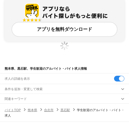
アプリを無料ダウンロード
熊本県、黒石駅、学生歓迎のアルバイト・バイト求人情報
求人の詳細を表示
条件を追加・変更して検索
市区町村を追加・変更
関連キーワード
完全在宅ワーク 全国
シール貼り 在宅
現在地周辺
ガチャガチャ
犬カフェ
熊本県
駅を追加・変更
バイトTOP
熊本県
合志市
黒石駅
学生歓迎のアルバイト・バイト・
熊本県
すべて
求人
熊本市
すべて
職種を追加・変更
JR鹿児島本線(博多～八代)
中央区
東区
西区
南区
北区
荒尾駅
南荒尾駅
長洲駅
大野下駅
玉名駅
肥後伊倉駅
木葉駅
田原坂駅
植木駅
西里駅
飲食・フードサービス
八代市
人吉市
荒尾市
水俣市
玉名市
山鹿市
菊池市
宇土市
上天草市
宇城市
阿蘇市
特徴を追加・変更
崇城大学前駅
上熊本駅
熊本駅
西熊本駅
川尻駅
富合駅
宇土駅
松橋駅
小川駅
有佐駅