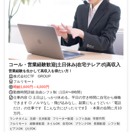
コール・営業経験歓迎|土日休み|在宅テレアポ|高収入
営業経験を生かして高収入を得たい方！
株式会社CTF GROUP
フルリモート
時給1,600円～4,000円
勤務時間詳細 自由シフト制（1日4〜8時間）
仕事内容 ◎ 土日はしっかり休める。平日の空き時間に自宅から稼働
できます ◎ ノルマなし・飛び込みなし。副業にちょうどいい「電話
だけ」の仕事です 【こんな方にぴったりです】 ・本業の合間に月10
万円...
ランチタイム
主婦・主夫歓迎
フリーター歓迎
シフト自由
学歴不問
フルリモート
経験者歓迎
ネイルOK
在宅OK
ブランクOK
長期歓迎
シフト制
ピアスOK
ひげOK