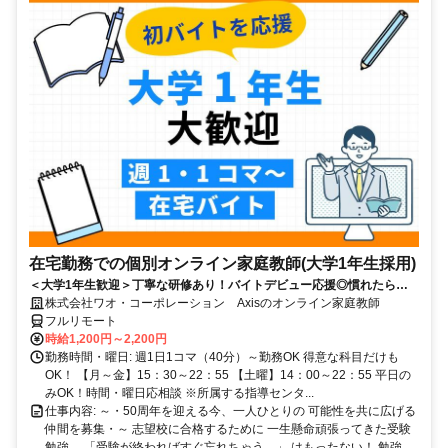
在宅勤務での個別オンライン家庭教師(大学1年生採用)
＜大学1年生歓迎＞丁寧な研修あり！バイトデビュー応援◎慣れたらお
家でラクラクのリモートバイト☆
株式会社ワオ・コーポレーション Axisのオンライン家庭教師
フルリモート
時給1,200円～2,200円
勤務時間・曜日: 週1日1コマ（40分）～勤務OK 得意な科目だけも
OK！ 【月～金】15：30～22：55 【土曜】14：00～22：55 平日の
みOK！時間・曜日応相談 ※所属する指導センタ...
仕事内容: ～・50周年を迎える今、一人ひとりの 可能性を共に広げる
仲間を募集・～ 志望校に合格するために 一生懸命頑張ってきた受験
勉強。 「受験が終わればすぐ忘れちゃう…」 はもったない！ 勉強...