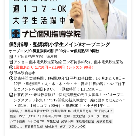
個別指導・塾講師(小学生メイン)/オープニング
オープニング♪得意教科×週1日90分～★個別塾5/19開校
ナビ個別指導学院 須屋校
アクセス 熊本電気鉄道菊池線 三ツ石徒歩約5分、熊本電気鉄道菊池線
須屋徒歩約13分、熊本電気鉄道菊池線 黒石（熊本県）徒歩約14分 三
1業務あたり 1,710円～2,199円（レッスン 90分）
ツ石駅より徒歩5分
熊本県合志市
勤務時間 実働時間：1時間30分/日 平均勤務日数：1ヶ月あたり8日～
12日 ・勤務曜日：火・水・木・金・土・祝※ 注釈内容については下
記コメントを参照下さい。 ・勤務時間： [1] 15:30～...
仕事内容 <<未経験者歓迎！個別指導塾の先生大募集！>> *オープニ
ングスタッフ募集！* *5/19開校の新規教室で一緒に働きませんか？*
・週1日、1日１コマ（90分）～勤務OK！ ・小学校1年生...
制服あり
業界未経験者歓迎
扶養内勤務OK
社員登用あり
週1日からOK
副業・WワークOK
1日4時間以内OK
主婦・主夫歓迎
フリーター歓迎
シフト自由
平日のみOK
学生歓迎
経験不問
未経験者歓迎
経験者歓迎
残業なし
有資格者歓迎
研修あり
夕方
ブランクOK