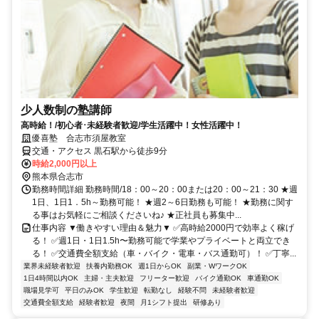
少人数制の塾講師
高時給！/初心者･未経験者歓迎/学生活躍中！女性活躍中！
優喜塾 合志市須屋教室
交通・アクセス 黒石駅から徒歩9分
時給2,000円以上
熊本県合志市
勤務時間詳細 勤務時間/18：00～20：00または20：00～21：30 ★週
1日、1日1．5h～勤務可能！ ★週2～6日勤務も可能！ ★勤務に関す
る事はお気軽にご相談くださいね♪ ★正社員も募集中...
仕事内容 ▼働きやすい理由＆魅力▼ ✅高時給2000円で効率よく稼げ
る！ ✅週1日・1日1.5h〜勤務可能で学業やプライベートと両立でき
る！ ✅交通費全額支給（車・バイク・電車・バス通勤可）！ ✅丁寧...
業界未経験者歓迎
扶養内勤務OK
週1日からOK
副業・WワークOK
1日4時間以内OK
主婦・主夫歓迎
フリーター歓迎
バイク通勤OK
車通勤OK
職場見学可
平日のみOK
学生歓迎
転勤なし
経験不問
未経験者歓迎
交通費全額支給
経験者歓迎
夜間
月1シフト提出
研修あり