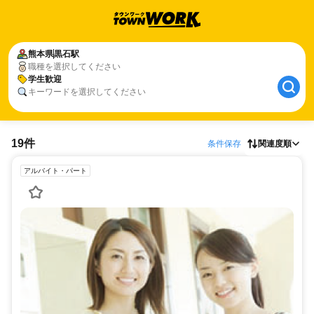
熊本県
黒石駅
職種を選択してください
学生歓迎
キーワードを選択してください
19件
条件保存
関連度順
アルバイト・パート