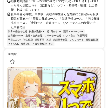
勤務時間詳細 18:00～22:00の間で1コマ(60分)～OK！ 週1日～OK！
もちろん1日2コマや、週2日など、 シフト（時間帯・曜日）はご希
望、相談に応じます！
仕事内容 小学校、中学校、高校の学生さんを対象にご自宅から個別
授業を実施♪ ✅「基礎力養成コース」「受験準備コース」「弱点分野
克服コース」「定期テスト対策コース」など 生徒さんの希望に沿っ
た内容で個...
業界未経験者歓迎
扶養内勤務OK
週1日からOK
副業・WワークOK
土日祝のみOK
主婦・主夫歓迎
フリーター歓迎
シフト自由
学歴不問
平日のみOK
学生歓迎
経験不問
英語
未経験者歓迎
フルリモート
経験者歓迎
ネイルOK
残業なし
有資格者歓迎
夕方
業務委託