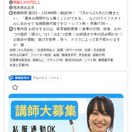
時給1,350円以上
熊本県合志市
勤務時間 週3日～,1日4時間～相談OK！ 「7月から2カ月だけ働きた
い」 「夏休み期間中なら働くことができる」 …などのライフスタイ
ルに合わせて 短期勤務可能です◎ ＜シフト例＞ 早番/7:00～...
仕事内容 お任せするのは、保育補助業務 ◇食事の介助、給食、おや
つの提供 ◇寝かしつけ ◇おむつ交換 ◇お絵描きや本の読み聞かせ ◇
お散歩や運動、遊び方指導 …等々、クラスによって若干変わります
が、補...
短期（3ヵ月以内）
社員登用あり
副業・WワークOK
主婦・主夫歓迎
60代も応募可
フリーター歓迎
短期
職場見学可
学生歓迎
経験不問
交通費全額支給
残業なし
ブランクOK
駅近5分以内
シフト制
履歴書不要
友達と応募OK
アルバイト・パート