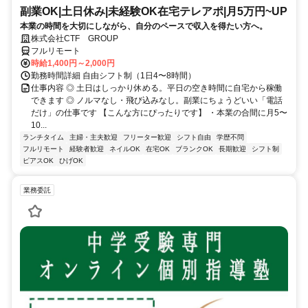
副業OK|土日休み|未経験OK在宅テレアポ|月5万円~UP
本業の時間を大切にしながら、自分のペースで収入を得たい方へ。
株式会社CTF GROUP
フルリモート
時給1,400円～2,000円
勤務時間詳細 自由シフト制（1日4〜8時間）
仕事内容 ◎ 土日はしっかり休める。平日の空き時間に自宅から稼働
できます ◎ ノルマなし・飛び込みなし。副業にちょうどいい「電話
だけ」の仕事です 【こんな方にぴったりです】 ・本業の合間に月5〜
10...
ランチタイム
主婦・主夫歓迎
フリーター歓迎
シフト自由
学歴不問
フルリモート
経験者歓迎
ネイルOK
在宅OK
ブランクOK
長期歓迎
シフト制
ピアスOK
ひげOK
業務委託