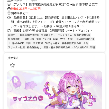
ばかりで働きやすい環境です！
株式会社ニチイ学館
【アクセス】 熊本電鉄菊池線黒石駅 徒歩5分 ■住 所 熊本県 合志市 須
時給1,217円～1,457円
屋2752-1二本松ｺｰﾎﾟ105 ■アクセス 熊本電鉄菊池線黒石駅 徒歩5分
熊本県合志市
【勤務日数】 週1日以上 【勤務時間】 週1日以上／シフト制 1日8時
間、週40時間を上限として、1日1時間からOK 1ヶ月の契約時間内で
シフトを作成します。 ＜勤務例＞ 毎週月曜 A様宅 9：0...
【職種】 訪問介護 介護職員 【雇用形態】 パート・アルバイト
制服あり
業界未経験者歓迎
育休延長あり
ランチタイム
扶養内勤務OK
社員登用あり
無料研修
週1日からOK
副業・WワークOK
1日4時間以内OK
土日祝のみOK
主婦・主夫歓迎
60代も応募可
資格取得支援あり
長期
フリーター歓迎
社会保険あり
産休・育休取得実績あり
バイク通勤OK
早朝
業務委託