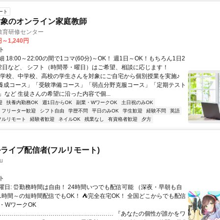
ート
対象のオンライン家庭教師
教育研修センター
円～1,240円
ト
 18:00～22:00の間で1コマ(60分)～OK！ 週1日～OK！もちろん1日2
2日など、 シフト（時間帯・曜日）はご希望、相談に応じます！
小学校、中学校、高校の学生さんを対象にご自宅から個別授業を実施♪
養成コース」「受験準備コース」「弱点分野克服コース」「定期テスト
」など 生徒さんの希望に沿った内容で個...
迎
扶養内勤務OK
週1日からOK
副業・WワークOK
土日祝のみOK
フリーター歓迎
シフト自由
学歴不問
平日のみOK
学生歓迎
経験不問
英語
フルリモート
経験者歓迎
ネイルOK
残業なし
有資格者歓迎
夕方
ライブ配信者(フルリモート)
u
ト
曜日: ⏰勤務時間は自由！ 24時間いつでも配信可能 （深夜・早朝も自
日1時間～の短時間配信でもOK！ ⛺完全在宅OK！ 全国どこからでも配信
業・WワークOK
 …………………………………………………… 『あなたの個性が誰かをワ