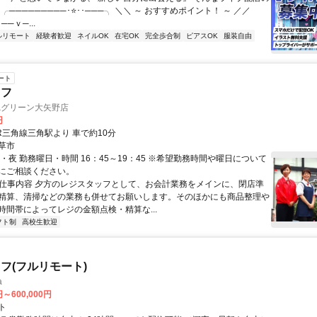
 ╭─────────･⭐･･───╮ ＼＼ ～ おすすめポイント！ ～ ／／
──ｖ─...
ルリモート
経験者歓迎
ネイルOK
在宅OK
完全歩合制
ピアスOK
服装自由
ート
ッフ
&グリーン大矢野店
円
R三角線三角駅より 車で約10分
草市
・夜 勤務曜日・時間 16：45～19：45 ※希望勤務時間や曜日について
にご相談ください。
● 仕事内容 夕方のレジスタッフとして、お会計業務をメインに、閉店準
精算、清掃などの業務も併せてお願いします。そのほかにも商品整理や
時間帯によってレジの金額点検・精算な...
フト制
高校生歓迎
フ(フルリモート)
a
円～600,000円
ト