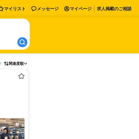
マイリスト
メッセージ
マイページ
求人掲載のご相談
存
関連度順