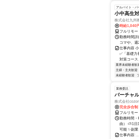
アルバイト・パ
小中高生
株式会社九州
時給1,040
フルリモー
勤務時間詳細
コマや、週
仕事内容 
✅「基礎力
対策コース
業界未経験者歓
主婦・主夫歓迎
未経験者歓迎
業務委託
バーチャル
株式会社cozor
完全歩合制
フルリモー
勤務時間・
由） ⛅1
可能 ✨副
仕事内容: