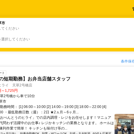
草市
草市
してください
を選択してください
条件保
ート
月の短期勤務】お弁当店舗スタッフ
ヒライ 天草2号橋店
円～1,725円
天草2号橋から車で10分
草市
間： [1] 06:00～10:00 [2] 14:00～19:00 [3] 18:00～22:00 [4]
5:00 ・最低勤務日数（週）：2日 ★2ヵ月～6ヶ月...
「おべんとうのヒライ」での店内調理・レジをお任せします！マニュア
代問わず活躍中のお仕事♪ レジかキッチンの業務となります。 ホールは
陳列作業で簡単！ キッチンも味付け等の...
（3ヵ月以内）
扶養内勤務OK
副業・WワークOK
主婦・主夫歓迎
60代も応募可