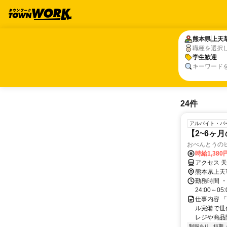
熊本県
熊本県
上天
上天
職種を選択
学生歓迎
学生歓迎
キーワード
24件
アルバイト・パ
【2~6ヶ
おべんとうの
時給1,380
アクセス 
熊本県上天
勤務時間 ・勤務時
24:00～0
仕事内容 
ル完備で世
レジや商品
制服あり
短期