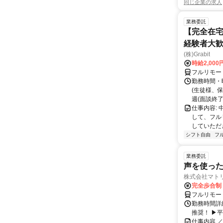
同じ企業の求人
業務委託
【完全在宅
経験者大
(株)Grabit
時給2,000
フルリモー
勤務時間・
(生徒様、
週(面談終了
仕事内容:
して、フル
していただ
シフト自由
フ
業務委託
声を使っ
株式会社マト
完全歩合制
フルリモー
勤務時間詳細
推奨！ ▶
仕事内容 