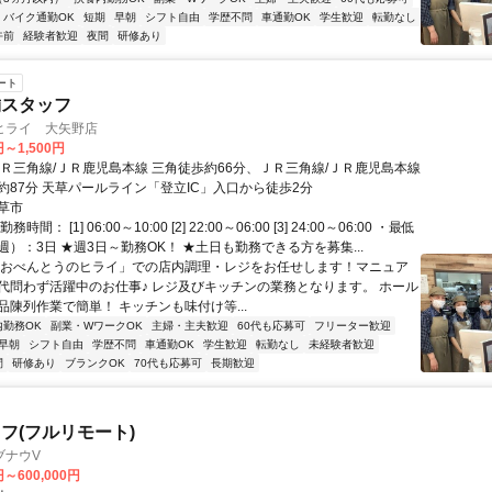
バイク通勤OK
短期
早朝
シフト自由
学歴不問
車通勤OK
学生歓迎
転勤なし
午前
経験者歓迎
夜間
研修あり
ート
舗スタッフ
ヒライ 大矢野店
円～1,500円
ＪＲ三角線/ＪＲ鹿児島本線 三角徒歩約66分、ＪＲ三角線/ＪＲ鹿児島本線
約87分 天草パールライン「登立IC」入口から徒歩2分
草市
間： [1] 06:00～10:00 [2] 22:00～06:00 [3] 24:00～06:00 ・最低
）：3日 ★週3日～勤務OK！ ★土日も勤務できる方を募集...
「おべんとうのヒライ」での店内調理・レジをお任せします！マニュア
代問わず活躍中のお仕事♪ レジ及びキッチンの業務となります。 ホール
品陳列作業で簡単！ キッチンも味付け等...
内勤務OK
副業・WワークOK
主婦・主夫歓迎
60代も応募可
フリーター歓迎
早朝
シフト自由
学歴不問
車通勤OK
学生歓迎
転勤なし
未経験者歓迎
間
研修あり
ブランクOK
70代も応募可
長期歓迎
フ(フルリモート)
ブナウV
円～600,000円