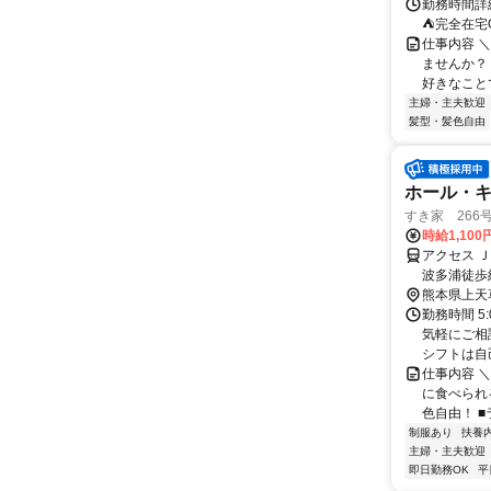
勤務時間詳
⛺完全在宅
仕事内容 ＼
ませんか？
好きなことで
主婦・主夫歓迎
髪型・髪色自由
ホール・
すき家 266
時給1,100
アクセス 
波多浦徒歩約
熊本県上天
勤務時間 5
気軽にご相
シフトは自己
仕事内容 
に食べられ
色自由！ ■
制服あり
扶養
主婦・主夫歓迎
即日勤務OK
平