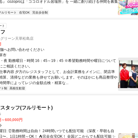
る』 cozoproは「ココロオドル居場所」を 一緒に創り続ける仲間を募集
……………………………...
フルリモート
在宅OK
完全歩合制
ート
ッフ
&グリーン天草松島店
円
店舗へお問い合わせください
草市
・夜 勤務曜日・時間 16：45～19：45 ※希望勤務時間や曜日について
にご相談ください。
● 仕事内容 夕方のレジスタッフとして、お会計業務をメインに、閉店準
精算、清掃などの業務も併せてお願いします。そのほかにも商品整理や
時間帯によってレジの金額点検・精算な...
フト制
高校生歓迎
スタッフ(フルリモート)
ラ
円～600,000円
ト
曜日: ⏰勤務時間は自由！ 24時間いつでも配信可能 （深夜・早朝も自
日〜、1日1時間～OK！ ⛺完全在宅OK！ 全国どこからでも配信可能 ✨