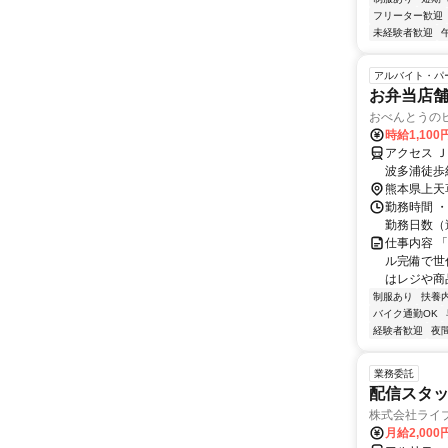
フリーター歓迎
未経験者歓迎
アルバイト・パ
お弁当店
おべんとうの
時給1,100
アクセス 
波多浦徒歩
熊本県上天
勤務時間 ・勤務時
勤務日数（週
仕事内容 
ル完備で世
はレジや商
制服あり
扶養
バイク通勤OK
経験者歓迎
夜
業務委託
配信スタッ
株式会社ライ
月給2,000