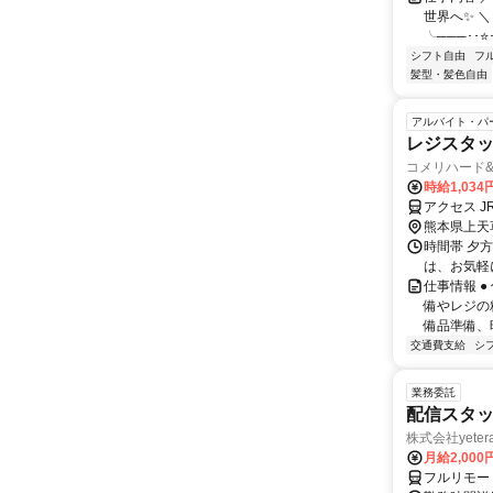
世界へ✨ ＼
╰───･･⭐･
シフト自由
フ
髪型・髪色自由
アルバイト・パ
レジスタ
コメリハード
時給1,034
アクセス J
熊本県上天
時間帯 夕方
は、お気軽
仕事情報 
備やレジの
備品準備、
交通費支給
シ
業務委託
配信スタッ
株式会社yeter
月給2,000
フルリモー