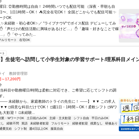
ト
曜日: ⏰勤務時間は自由！ 24時間いつでも配信可能 （深夜・早朝も自
日〜、1日1時間～OK！ ⛺完全在宅OK！ 全国どこからでも配信可能 ✨
ークOK
＼✨未経験・初心者OK✨／ "ライブナウV"でボイス配信 デビューしてみ
 ✋「声だけの配信活動に興味があるけど…」 ✋「趣味・好きなことで稼
」 ✋「やってみた...
フルリモート
在宅OK
ート
】生徒宅へ訪問して小学生対象の学習サポート/理系科目メイン
ライ 教師管理部
円～17,200円
ト
担当科目や勤務曜日/時間は柔軟に対応でき、ご希望に応じてシフトの調
す。
【―― 未経験から、家庭教師のトライの先生に！ ――】 ▼▼ この求人
！ ▼▼ □得意な科目だけでOK！ □週1日・1時間～OK！柔軟シフト □Wワ
大歓迎！ □未経験...
副業・WワークOK
土日祝のみOK
主婦・主夫歓迎
シフト自由
平日のみOK
なし
経験不問
英語
未経験者歓迎
フルリモート
経験者歓迎
残業なし
研修あり
通費支給
シフト制
週4日以上OK
服装自由