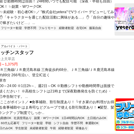
細 ⏰勤務時間は自由！ 24時間いつでも配信可能 （深夜・早朝も自由）
OK！ ✨副業・WワークOK
✨未経験・初心者OK✨／ "株式会社yetera"でVライバー デビューしてみ
 ✋「キャラクターを通じた配信活動に興味がある…」 ✋「自分の趣味や
稼ぎたいけど…」 ...
フリーター歓迎
学歴不問
フルリモート
経験者歓迎
在宅OK
服装自由
アルバイト・パート
キッチンスタッフ
号上天草店
円～1,375円
ＪＲ三角線/ＪＲ鹿児島本線 三角徒歩約68分、ＪＲ三角線/ＪＲ鹿児島本線
89分 266号沿い、登立IC近く
草市
:00～24:00 ※1日2h～、週2日～OK ※勤務シフトや勤務時間帯は面接で
談ください！ ※高校生シフトは21時まで(深夜勤務発生を防ぐため) ・
申告制です。 ...
＼ここがポイント／ ■食事補助、割引制度あり！ └すき家のお料理がお得
る食事補助や はま寿司などグループで使える割引制度あり！ ■髪型、髪
ランクアップ制度でしっか...
内勤務OK
社員登用あり
副業・WワークOK
1日4時間以内OK
土日祝のみOK
60代も応募可
フリーター歓迎
早朝
シフト自由
学歴不問
車通勤OK
日のみOK
学生歓迎
未経験者歓迎
午前
経験者歓迎
研修あり