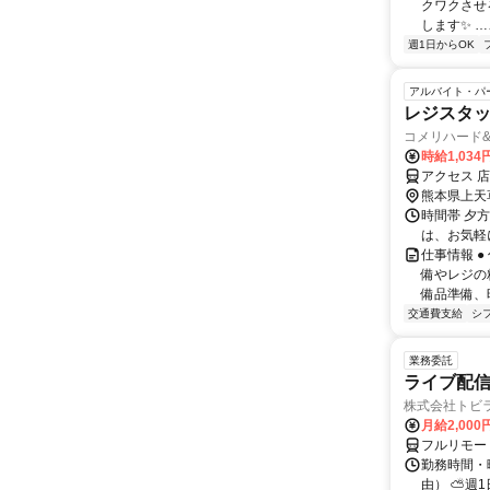
クワクさせ
します✨ …
週1日からOK
アルバイト・パ
レジスタ
コメリハード
時給1,034
アクセス 
熊本県上天
時間帯 夕方
は、お気軽
仕事情報 
備やレジの
備品準備、
交通費支給
シ
業務委託
ライブ配信
株式会社トビ
月給2,000
フルリモー
勤務時間・
由） ⛅週1