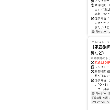
フルリモー
勤務時間・
由） ⛅週1
副業・Wワ
仕事内容: 
ませんか？
ぎたいけど…
週1日からOK
アルバイト・パ
【家庭教師
科など)
家庭教師のト
時給1,800
フルリモー
勤務時間 
整が可能で
仕事内容 
のPOINT
ーク・副業も
週1日からOK
学生歓迎
転勤
ブランクOK
交