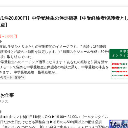
/1件20,000円】中学受験生の伴走指導【中受経験者/保護者と
歓迎】
円～3,000円
ト
曜日: 生徒ひとりあたりの実働時間のイメージです。 * 面談：1時間/週
保護者様と相談の上時間を決定します。) * 週間スケジュール作成：30分/
後に取り組んでいた...
 中学受験生へのコーチング指導になります！ あなたの経験と知識を活か
リモートで悩める中学受験生と保護者の相談に乗り、中学受験の伴走を
きます。 中学受験経験・指導経験が...
ルリモート
在宅OK
たお仕事
リクス
ト
 ■自由シフト制(1日1時間～OK) ▶19:00〜24:00の ゴールデンタイム
平日だけ/土日だけなども調整自由 ▶初月のみ50時間以上の配信必須
／ 『声と想いでつながる、 新しい自分に出会える』 そんなライブ配信の