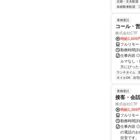
主婦・主夫歓迎
未経験者歓迎
業務委託
コール・営
株式会社CTF 
時給1,600
フルリモー
勤務時間詳
仕事内容 
ルマなし・
方にぴったり
ランチタイム
ネイルOK
在宅
業務委託
接客・会話
株式会社CTF 
時給1,300
フルリモー
勤務時間詳
仕事内容 
の電話のお
目安です。 