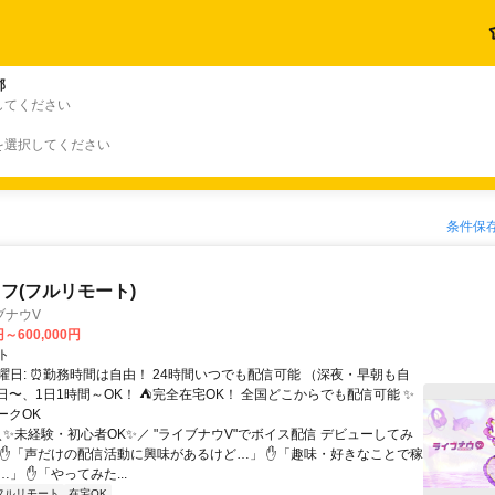
郡
してください
を選択してください
条件保
フ(フルリモート)
ブナウV
円～600,000円
ト
曜日: ⏰勤務時間は自由！ 24時間いつでも配信可能 （深夜・早朝も自
日〜、1日1時間～OK！ ⛺完全在宅OK！ 全国どこからでも配信可能 ✨
ークOK
＼✨未経験・初心者OK✨／ "ライブナウV"でボイス配信 デビューしてみ
 ✋「声だけの配信活動に興味があるけど…」 ✋「趣味・好きなことで稼
」 ✋「やってみた...
フルリモート
在宅OK