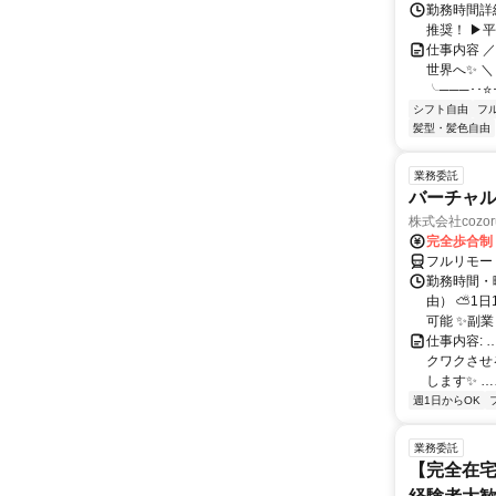
勤務時間詳細
推奨！ ▶
仕事内容 
世界へ✨ ＼
╰───･･⭐･
シフト自由
フ
髪型・髪色自由
業務委託
バーチャル
株式会社cozor
完全歩合制
フルリモー
勤務時間・
由） ⛅1
可能 ✨副
仕事内容:
クワクさせ
します✨ …
週1日からOK
業務委託
【完全在宅