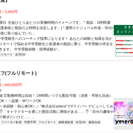
歓迎】
円～3,000円
ト
曜日: 生徒ひとりあたりの実働時間のイメージです。 * 面談：1時間/週
保護者様と相談の上時間を決定します。) * 週間スケジュール作成：30分/
後に取り組んでいた...
 中学受験生へのコーチング指導になります！ あなたの経験と知識を活か
リモートで悩める中学受験生と保護者の相談に乗り、中学受験の伴走を
きます。 中学受験経験・指導経験が...
ルリモート
在宅OK
フ(フルリモート)
a
円～600,000円
ト
細 ⏰勤務時間は自由！ 24時間いつでも配信可能 （深夜・早朝も自由）
OK！ ✨副業・WワークOK
✨未経験・初心者OK✨／ "株式会社yetera"でVライバー デビューしてみ
 ✋「キャラクターを通じた配信活動に興味がある…」 ✋「自分の趣味や
稼ぎたいけど…」 ...
フリーター歓迎
学歴不問
フルリモート
経験者歓迎
在宅OK
服装自由