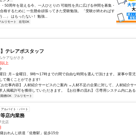
ンタ...
 ～・50周年を迎える今、一人ひとりの 可能性を共に広げる仲間を募集・
に合格するために 一生懸命頑張ってきた受験勉強。 「受験が終わればす
…」 はもったない！ 勉強...
フルリモート
在宅OK
宅】テレアポスタッフ
ームケアながさき
0円以上
ト
曜日: 月～金曜日、9時〜17時までの間で自由な時間を選んで頂けます。 家事や育
して働くことができます!
 【お仕事内容】 人材紹介サービスのご案内 →人材不足の企業に対して、人材紹介サ
求人掲載許可を獲得していただきます。 【お仕事の流れ】 ①専用システム内にある企業
日勤務OK
フルリモート
アルバイト・パート
ジ等店内業務
芦北店
円
肥薩おれんじ鉄道「佐敷駅」徒歩15分