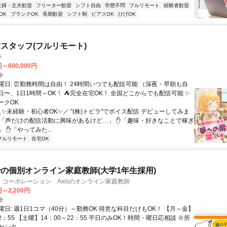
主婦・主夫歓迎
フリーター歓迎
シフト自由
学歴不問
フルリモート
経験者歓迎
OK
ブランクOK
長期歓迎
シフト制
ピアスOK
ひげOK
スタッフ(フルリモート)
ラ
円～600,000円
ト
曜日: ⏰勤務時間は自由！ 24時間いつでも配信可能 （深夜・早朝も自
日〜、1日1時間～OK！ ⛺完全在宅OK！ 全国どこからでも配信可能 ✨
ークOK
＼✨未経験・初心者OK✨／ "(株)トビラ"でボイス配信 デビューしてみま
✋「声だけの配信活動に興味があるけど…」 ✋「趣味・好きなことで稼ぎ
 ✋「やってみた...
フルリモート
在宅OK
の個別オンライン家庭教師(大学1年生採用)
コーポレーション Axisのオンライン家庭教師
円～2,200円
ト
日: 週1日1コマ（40分）～勤務OK 得意な科目だけもOK！ 【月～金】
22：55 【土曜】14：00～22：55 平日のみOK！時間・曜日応相談 ※所