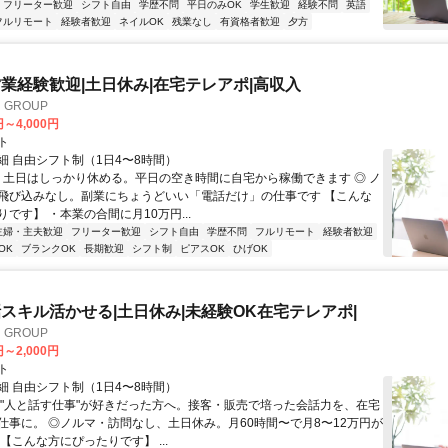
フリーター歓迎
シフト自由
学歴不問
平日のみOK
学生歓迎
経験不問
英語
フルリモート
経験者歓迎
ネイルOK
残業なし
有資格者歓迎
夕方
業経験歓迎|土日休み|在宅テレアポ|高収入
GROUP
円～4,000円
ト
細 自由シフト制（1日4〜8時間）
◎ 土日はしっかり休める。平日の空き時間に自宅から稼働できます ◎ ノ
飛び込みなし。副業にちょうどいい「電話だけ」の仕事です 【こんな
です】 ・本業の合間に月10万円...
主婦・主夫歓迎
フリーター歓迎
シフト自由
学歴不問
フルリモート
経験者歓迎
OK
ブランクOK
長期歓迎
シフト制
ピアスOK
ひげOK
スキル活かせる|土日休み|未経験OK在宅テレアポ|
GROUP
円～2,000円
ト
細 自由シフト制（1日4〜8時間）
◎"人と話す仕事"が好きだった方へ。接客・販売で培った会話力を、在宅
仕事に。 ◎ノルマ・訪問なし、土日休み。月60時間〜で月8〜12万円が
【こんな方にぴったりです】 ...