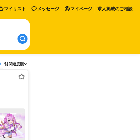
マイリスト
メッセージ
マイページ
求人掲載のご相談
存
関連度順