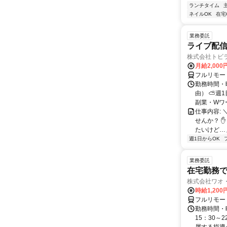
ランチタイム
ネイルOK
在宅
業務委託
ライブ配信
株式会社トビ
月給2,000
フルリモー
勤務時間・
由） ⛅週1
副業・Wワ
仕事内容: 
せんか？ 
たいけど…」
週1日からOK
業務委託
在宅勤務で
株式会社ワオ・
時給1,200
フルリモー
勤務時間・曜
15：30～