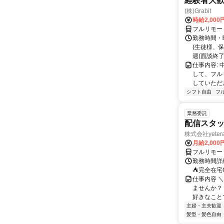
経験者大
(株)Grabit
時給2,000
フルリモー
勤務時間・
(生徒様、
週(面談終了
仕事内容:
して、フル
していただ
シフト自由
フ
業務委託
配信スタッ
株式会社yeter
月給2,000
フルリモー
勤務時間詳
⛺完全在宅
仕事内容 ＼
ませんか？
好きなことで
主婦・主夫歓迎
髪型・髪色自由