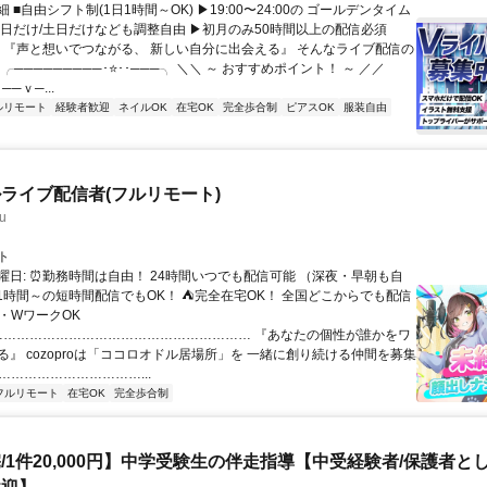
 ■自由シフト制(1日1時間～OK) ▶19:00〜24:00の ゴールデンタイム
平日だけ/土日だけなども調整自由 ▶初月のみ50時間以上の配信必須
／ 『声と想いでつながる、 新しい自分に出会える』 そんなライブ配信の
 ╭─────────･⭐･･───╮ ＼＼ ～ おすすめポイント！ ～ ／／
──ｖ─...
ルリモート
経験者歓迎
ネイルOK
在宅OK
完全歩合制
ピアスOK
服装自由
ライブ配信者(フルリモート)
u
ト
曜日: ⏰勤務時間は自由！ 24時間いつでも配信可能 （深夜・早朝も自
日1時間～の短時間配信でもOK！ ⛺完全在宅OK！ 全国どこからでも配信
業・WワークOK
 …………………………………………………… 『あなたの個性が誰かをワ
る』 cozoproは「ココロオドル居場所」を 一緒に創り続ける仲間を募集
……………………………...
フルリモート
在宅OK
完全歩合制
/1件20,000円】中学受験生の伴走指導【中受経験者/保護者と