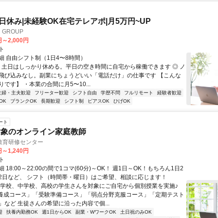
土日休み|未経験OK在宅テレアポ|月5万円~UP
GROUP
円～2,000円
ト
細 自由シフト制（1日4〜8時間）
◎ 土日はしっかり休める。平日の空き時間に自宅から稼働できます ◎ ノ
飛び込みなし。副業にちょうどいい「電話だけ」の仕事です 【こんな
です】 ・本業の合間に月5〜10...
主婦・主夫歓迎
フリーター歓迎
シフト自由
学歴不問
フルリモート
経験者歓迎
OK
ブランクOK
長期歓迎
シフト制
ピアスOK
ひげOK
ート
対象のオンライン家庭教師
教育研修センター
円～1,240円
ト
 18:00～22:00の間で1コマ(60分)～OK！ 週1日～OK！もちろん1日2
2日など、 シフト（時間帯・曜日）はご希望、相談に応じます！
小学校、中学校、高校の学生さんを対象にご自宅から個別授業を実施♪
養成コース」「受験準備コース」「弱点分野克服コース」「定期テスト
」など 生徒さんの希望に沿った内容で個...
迎
扶養内勤務OK
週1日からOK
副業・WワークOK
土日祝のみOK