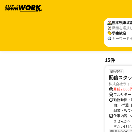
熊本県
葦北
職種を選択
学生歓迎
キーワード
15件
業務委託
配信スタッ
株式会社ライ
月給2,000
フルリモー
勤務時間・
由） ⛅週1
副業・Wワ
仕事内容: 
ませんか？
ぎたいけど…
週1日からOK