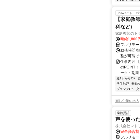
アルバイト・パ
【家庭教師
科など)
家庭教師のト
時給1,800
フルリモー
勤務時間 
整が可能で
仕事内容 
のPOINT
ーク・副業も
週1日からOK
学生歓迎
転勤
ブランクOK
交
同じ企業の求人
業務委託
声を使っ
株式会社マト
完全歩合制
フルリモー