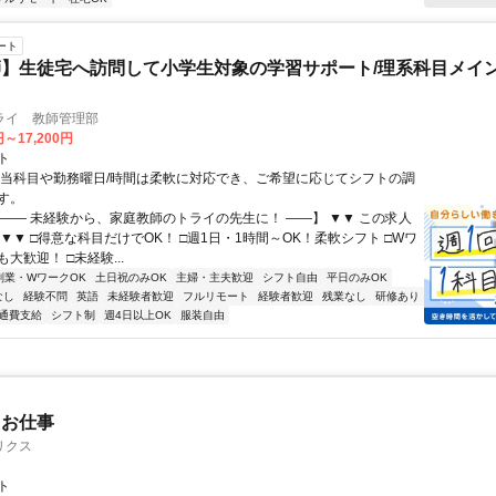
ート
】生徒宅へ訪問して小学生対象の学習サポート/理系科目メイン
ライ 教師管理部
円～17,200円
ト
担当科目や勤務曜日/時間は柔軟に対応でき、ご希望に応じてシフトの調
す。
【―― 未経験から、家庭教師のトライの先生に！ ――】 ▼▼ この求人
！ ▼▼ □得意な科目だけでOK！ □週1日・1時間～OK！柔軟シフト □Wワ
大歓迎！ □未経験...
副業・WワークOK
土日祝のみOK
主婦・主夫歓迎
シフト自由
平日のみOK
なし
経験不問
英語
未経験者歓迎
フルリモート
経験者歓迎
残業なし
研修あり
通費支給
シフト制
週4日以上OK
服装自由
たお仕事
リクス
ト