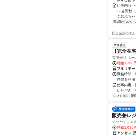
属する指導セ
仕事内容:
～ 志望校
ぐ忘れちゃう
週1日からOK
同じ企業の求人
業務委託
【完全在
有限会社 ホ
時給1,20
フルリモー
勤務時間・
時間を利用
仕事内容:
いただき、
シフト自由
即
販売兼レ
マツヤデンキ
時給1,035
アクセス 