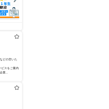
児などの空いた
ービスをご案内
...