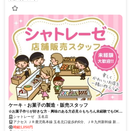
ケーキ・お菓子の製造・販売スタッフ
☆お菓子作りが好きな方・興味のある方必見☆もちろん未経験でもOK！
素敵なお菓子に囲まれてお仕事◎
シャトレーゼ 玉名店
アクセス ＪＲ鹿児島本線 玉名北口徒歩約6分、ＪＲ九州新幹線 新玉
名南口徒歩約36分、ＪＲ鹿児島本線 肥後伊倉徒歩約51分 玉名駅(JR
時給1,050円