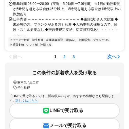
勤務時間 08:00〜20:00（実働：5.0時間〜7.0時間） ※1日の勤務時間
が6時間を超える場合は45分以上、 8時間を超える場合は1時間以上の
休憩あり
仕事内容 ～～～～～～～～～～～～～～～ ◆主婦(夫)さん大歓迎 ◆
未経験の方、ブランクがある方も歓迎 ◆人柄重視の採用なので、経
験・スキル必要なし ◆交通費規定支給、従業員割引あり ～～～～～
～～～...
フリーター歓迎
学生歓迎
未経験者歓迎
研修あり
制服貸与
ブランクOK
交通費支給
シフト制
社割あり
前へ
次へ
1
2
3
この条件の新着求人を受け取る
熊本県 / 玉名市
学生歓迎
「LINEで受け取る」では、新着求人のほか、おすすめ情報なども配信しま
す。
詳しくはこちら
LINEで受け取る
メールで受け取る