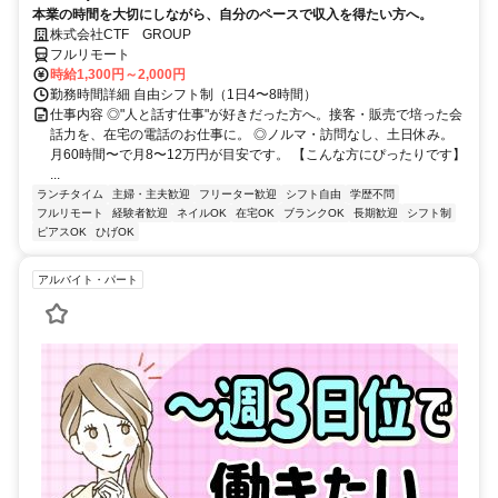
本業の時間を大切にしながら、自分のペースで収入を得たい方へ。
株式会社CTF GROUP
フルリモート
時給1,300円～2,000円
勤務時間詳細 自由シフト制（1日4〜8時間）
仕事内容 ◎"人と話す仕事"が好きだった方へ。接客・販売で培った会
話力を、在宅の電話のお仕事に。 ◎ノルマ・訪問なし、土日休み。
月60時間〜で月8〜12万円が目安です。 【こんな方にぴったりです】
...
ランチタイム
主婦・主夫歓迎
フリーター歓迎
シフト自由
学歴不問
フルリモート
経験者歓迎
ネイルOK
在宅OK
ブランクOK
長期歓迎
シフト制
ピアスOK
ひげOK
アルバイト・パート