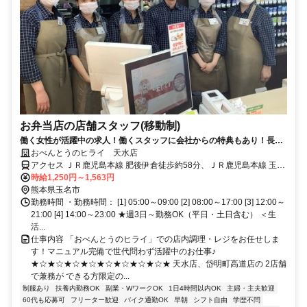
お弁当店の店舗スタッフ(移動制)
働く女性が活躍中の求人！働くスタッフに会社からの特典もあり！長～
く働ける環境♪
おべんとうのヒライ 天水店
アクセス ＪＲ鹿児島本線 肥後伊倉徒歩約58分、ＪＲ鹿児島本線 玉名
南口徒歩約85分、ＪＲ九州新幹線 新玉名南口徒歩約101分 玉名市立
時給1,250円～1,563円
玉水小学校から徒歩13分
熊本県玉名市
勤務時間 ・勤務時間： [1] 05:00～09:00 [2] 08:00～17:00 [3] 12:00～
21:00 [4] 14:00～23:00 ★週3日～勤務OK（平日・土日含む） ＜生
活...
仕事内容 「おべんとうのヒライ」での店内調理・レジをお任せしま
す！マニュアル完備で世代問わず活躍中のお仕事♪
★☆★☆★☆★☆★☆★☆★☆★☆★ 天水店、岱明町高道店の 2店舗
で兼務が できる方限定の...
制服あり
扶養内勤務OK
副業・WワークOK
1日4時間以内OK
主婦・主夫歓迎
60代も応募可
フリーター歓迎
バイク通勤OK
早朝
シフト自由
学歴不問