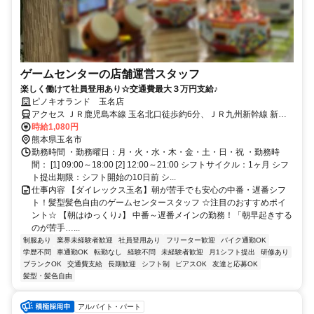
ゲームセンターの店舗運営スタッフ
楽しく働けて社員登用あり☆交通費最大３万円支給♪
ピノキオランド 玉名店
アクセス ＪＲ鹿児島本線 玉名北口徒歩約6分、ＪＲ九州新幹線 新玉
名南口徒歩約38分、ＪＲ鹿児島本線 肥後伊倉徒歩約52分
時給1,080円
熊本県玉名市
勤務時間 ・勤務曜日：月・火・水・木・金・土・日・祝 ・勤務時
間： [1] 09:00～18:00 [2] 12:00～21:00 シフトサイクル：1ヶ月 シフ
ト提出期限：シフト開始の10日前 シ...
仕事内容 【ダイレックス玉名】朝が苦手でも安心の中番・遅番シフ
ト！髪型髪色自由のゲームセンタースタッフ ☆注目のおすすめポイ
ント☆ 【朝はゆっくり♪】 中番～遅番メインの勤務！「朝早起きする
のが苦手…...
制服あり
業界未経験者歓迎
社員登用あり
フリーター歓迎
バイク通勤OK
学歴不問
車通勤OK
転勤なし
経験不問
未経験者歓迎
月1シフト提出
研修あり
ブランクOK
交通費支給
長期歓迎
シフト制
ピアスOK
友達と応募OK
髪型・髪色自由
アルバイト・パート