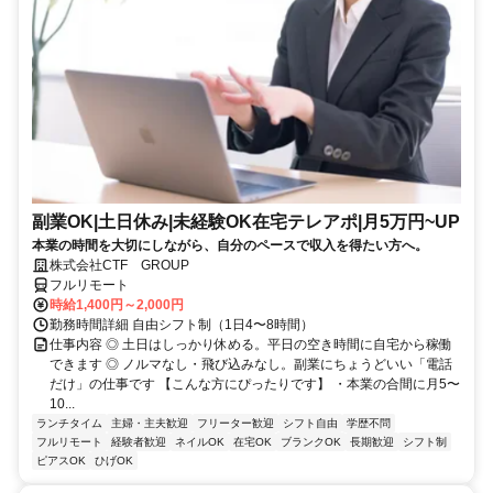
副業OK|土日休み|未経験OK在宅テレアポ|月5万円~UP
本業の時間を大切にしながら、自分のペースで収入を得たい方へ。
株式会社CTF GROUP
フルリモート
時給1,400円～2,000円
勤務時間詳細 自由シフト制（1日4〜8時間）
仕事内容 ◎ 土日はしっかり休める。平日の空き時間に自宅から稼働
できます ◎ ノルマなし・飛び込みなし。副業にちょうどいい「電話
だけ」の仕事です 【こんな方にぴったりです】 ・本業の合間に月5〜
10...
ランチタイム
主婦・主夫歓迎
フリーター歓迎
シフト自由
学歴不問
フルリモート
経験者歓迎
ネイルOK
在宅OK
ブランクOK
長期歓迎
シフト制
ピアスOK
ひげOK