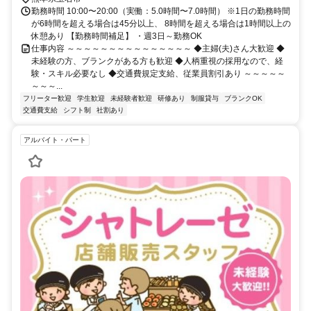
勤務時間 10:00〜20:00（実働：5.0時間〜7.0時間） ※1日の勤務時間
が6時間を超える場合は45分以上、 8時間を超える場合は1時間以上の
休憩あり 【勤務時間補足】 ・週3日～勤務OK
仕事内容 ～～～～～～～～～～～～～～～ ◆主婦(夫)さん大歓迎 ◆
未経験の方、ブランクがある方も歓迎 ◆人柄重視の採用なので、経
験・スキル必要なし ◆交通費規定支給、従業員割引あり ～～～～～
～～～...
フリーター歓迎
学生歓迎
未経験者歓迎
研修あり
制服貸与
ブランクOK
交通費支給
シフト制
社割あり
アルバイト・パート