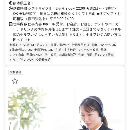
熊本県玉名市
勤務時間 シフトサイクル：1ヶ月 9:00～22:00 ★週2日～・3時間～
OK ★勤務時間・曜日は気軽に相談ＯＫ！シフト自由 ★固定シフトも
応相談 ＜採用強化中＞ 平日9:00-14:00
仕事内容 仕事内容 ■ホール 受付、お会計、お渡し、ポテトやバーガ
ー、ドリンクの準備をお任せします！注文～会計までがタッチパネル
式のセルフレジになっている店舗もあります。セルフレジの使い方に
困っている...
制服あり
短期（3ヵ月以内）
扶養内勤務OK
社員登用あり
副業・WワークOK
1日4時間以内OK
土日祝のみOK
主婦・主夫歓迎
フリーター歓迎
早朝
シフト自由
平日のみOK
学生歓迎
未経験者歓迎
午前
夜間
月1シフト提出
夕方
ブランクOK
交通費支給
業務委託