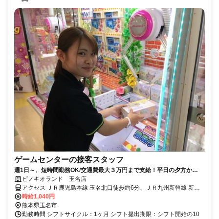
ゲームセンターの接客スタッフ
週1日～、短時間勤務OK/交通費最大３万円まで支給！平日の夕方か
ら、、Wワークも大歓迎♪
ピノキオランド 玉名店
アクセス ＪＲ鹿児島本線 玉名北口徒歩約6分、ＪＲ九州新幹線 新玉
名南口徒歩約38分、ＪＲ鹿児島本線 肥後伊倉徒歩約52分
時給1,040円
熊本県玉名市
勤務時間 シフトサイクル：1ヶ月 シフト提出期限：シフト開始の10