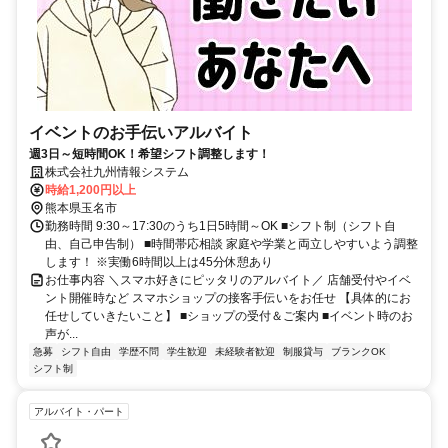
イベントのお手伝いアルバイト
週3日～短時間OK！希望シフト調整します！
株式会社九州情報システム
時給1,200円以上
熊本県玉名市
勤務時間 9:30～17:30のうち1日5時間～OK ■シフト制（シフト自
由、自己申告制） ■時間帯応相談 家庭や学業と両立しやすいよう調整
します！ ※実働6時間以上は45分休憩あり
お仕事内容 ＼スマホ好きにピッタリのアルバイト／ 店舗受付やイベ
ント開催時など スマホショップの接客手伝いをお任せ 【具体的にお
任せしていきたいこと】 ■ショップの受付＆ご案内 ■イベント時のお
声が...
急募
シフト自由
学歴不問
学生歓迎
未経験者歓迎
制服貸与
ブランクOK
シフト制
アルバイト・パート