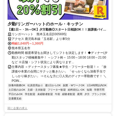
夕勤/リンガーハットのホール・キッチン
【週1日～・3h～OK】夕方勤務◎スタート日相談OK！！放課後バイト
やWワークに◎髪型・髪色自由／食事補助あり
リンガーハット 熊本玉名店[3305695]
アクセス 鹿児島本線「玉名駅」より車5分
時給1,040円～1,300円
熊本県玉名市
勤務時間 都度希望をお聞きしてシフトを決定します！ ◆ディナー(夕
勤)スタッフ積極募集中！ ～シフト例～ 15:00～18:00 18:00～21:00
など ※店舗・シフト状況により異なります...
仕事内容 ＜ディナースタッフ募集★学生・フリーター歓迎！＞ 「放
課後や本業の合間にサクッと働きたい」 「せっかくなら深夜手当で
しっかり稼ぎたい」 ⇒そんな方に◎人気のディナー帯勤務です！ ＼
POIN...
扶養内勤務OK
社員登用あり
週1日からOK
副業・WワークOK
1日4時間以内OK
土日祝のみOK
主婦・主夫歓迎
フリーター歓迎
給料前払いOK
短期
学歴不問
平日のみOK
学生歓迎
未経験者歓迎
午前
経験者歓迎
夜間
夕方
ブランクOK
交通費支給
同じ企業の求人