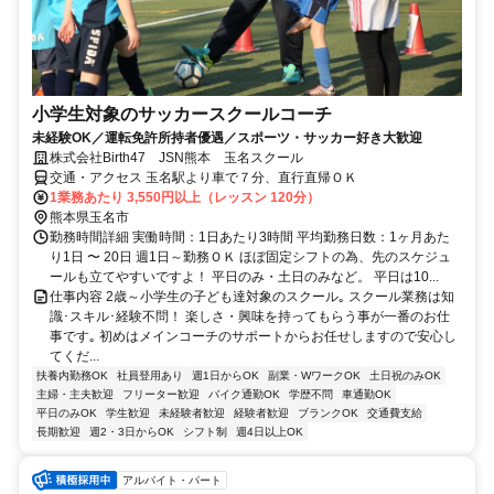
小学生対象のサッカースクールコーチ
未経験OK／運転免許所持者優遇／スポーツ・サッカー好き大歓迎
株式会社Birth47 JSN熊本 玉名スクール
交通・アクセス 玉名駅より車で７分、直行直帰ＯＫ
1業務あたり 3,550円以上（レッスン 120分）
熊本県玉名市
勤務時間詳細 実働時間：1日あたり3時間 平均勤務日数：1ヶ月あた
り1日 〜 20日 週1日～勤務ＯＫ ほぼ固定シフトの為、先のスケジュ
ールも立てやすいですよ！ 平日のみ・土日のみなど。 平日は10...
仕事内容 2歳～小学生の子ども達対象のスクール｡ スクール業務は知
識･スキル･経験不問！ 楽しさ・興味を持ってもらう事が一番のお仕
事です｡ 初めはメインコーチのサポートからお任せしますので安心し
てくだ...
扶養内勤務OK
社員登用あり
週1日からOK
副業・WワークOK
土日祝のみOK
主婦・主夫歓迎
フリーター歓迎
バイク通勤OK
学歴不問
車通勤OK
平日のみOK
学生歓迎
未経験者歓迎
経験者歓迎
ブランクOK
交通費支給
長期歓迎
週2・3日からOK
シフト制
週4日以上OK
アルバイト・パート