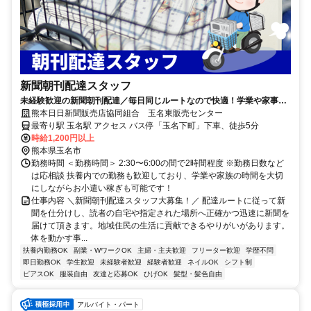
新聞朝刊配達スタッフ
未経験歓迎の新聞朝刊配達／毎日同じルートなので快適！学業や家事と
の両立やWワークにもぴったりなお仕事！
熊本日日新聞販売店協同組合 玉名東販売センター
最寄り駅 玉名駅 アクセス バス停「玉名下町」下車、徒歩5分
時給1,200円以上
熊本県玉名市
勤務時間 ＜勤務時間＞ 2:30〜6:00の間で2時間程度 ※勤務日数など
は応相談 扶養内での勤務も歓迎しており、学業や家族の時間を大切
にしながらお小遣い稼ぎも可能です！
仕事内容 ＼新聞朝刊配達スタッフ大募集！／ 配達ルートに従って新
聞を仕分けし、読者の自宅や指定された場所へ正確かつ迅速に新聞を
届けて頂きます。地域住民の生活に貢献できるやりがいがあります。
体を動かす事...
扶養内勤務OK
副業・WワークOK
主婦・主夫歓迎
フリーター歓迎
学歴不問
即日勤務OK
学生歓迎
未経験者歓迎
経験者歓迎
ネイルOK
シフト制
ピアスOK
服装自由
友達と応募OK
ひげOK
髪型・髪色自由
アルバイト・パート