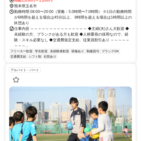
時給1,050円～1,200円
熊本県玉名市
勤務時間 08:00〜20:00（実働：5.0時間〜7.0時間） ※1日の勤務時間
が6時間を超える場合は45分以上、 8時間を超える場合は1時間以上の
休憩あり
仕事内容 ～～～～～～～～～～～～～～～ ◆主婦(夫)さん大歓迎 ◆
未経験の方、ブランクがある方も歓迎 ◆人柄重視の採用なので、経
験・スキル必要なし ◆交通費規定支給、従業員割引あり ～～～～～
～～～...
フリーター歓迎
学生歓迎
未経験者歓迎
研修あり
制服貸与
ブランクOK
交通費支給
シフト制
社割あり
アルバイト・パート