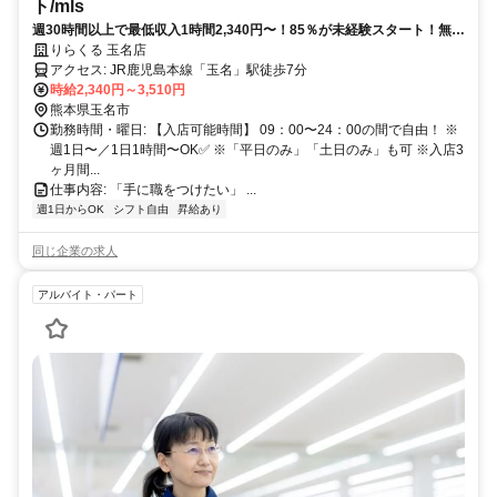
ト/mls
週30時間以上で最低収入1時間2,340円〜！85％が未経験スタート！無料
トレで一生モノの技術を習得✅好きな時間に収入を得られます⏰【熊本
りらくる 玉名店
県玉名市中】
アクセス: JR鹿児島本線「玉名」駅徒歩7分
時給2,340円～3,510円
熊本県玉名市
勤務時間・曜日: 【入店可能時間】 09：00〜24：00の間で自由！ ※
週1日〜／1日1時間〜OK✅ ※「平日のみ」「土日のみ」も可 ※入店3
ヶ月間...
仕事内容: 「手に職をつけたい」 ...
週1日からOK
シフト自由
昇給あり
同じ企業の求人
アルバイト・パート