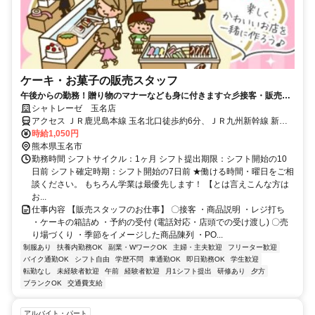
ケーキ・お菓子の販売スタッフ
午後からの勤務！贈り物のマナーなども身に付きます☆彡接客・販売の
お仕事♪
シャトレーゼ 玉名店
アクセス ＪＲ鹿児島本線 玉名北口徒歩約6分、ＪＲ九州新幹線 新玉
名南口徒歩約36分、ＪＲ鹿児島本線 肥後伊倉徒歩約51分 玉名駅(JR
時給1,050円
在来線)6分
熊本県玉名市
勤務時間 シフトサイクル：1ヶ月 シフト提出期限：シフト開始の10
日前 シフト確定時期：シフト開始の7日前 ★働ける時間・曜日をご相
談ください。 もちろん学業は最優先します！ 【とは言えこんな方は
お...
仕事内容 【販売スタッフのお仕事】 〇接客 ・商品説明 ・レジ打ち
・ケーキの箱詰め ・予約の受付 (電話対応・店頭での受け渡し) 〇売
り場づくり ・季節をイメージした商品陳列 ・PO...
制服あり
扶養内勤務OK
副業・WワークOK
主婦・主夫歓迎
フリーター歓迎
バイク通勤OK
シフト自由
学歴不問
車通勤OK
即日勤務OK
学生歓迎
転勤なし
未経験者歓迎
午前
経験者歓迎
月1シフト提出
研修あり
夕方
ブランクOK
交通費支給
アルバイト・パート