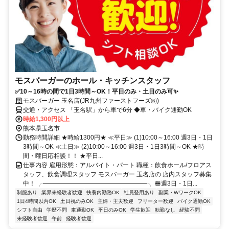
モスバーガーのホール・キッチンスタッフ
✅10～16時の間で1日3時間～OK！平日のみ・土日のみ可✨
モスバーガー 玉名店(JR九州ファーストフーズ㈱)
交通・アクセス 「玉名駅」から車で6分 ◆車・バイク通勤OK
時給1,300円以上
熊本県玉名市
勤務時間詳細 ★時給1300円★ ≪平日≫ (1)10:00～16:00 週3日・1日
3時間～OK ≪土日≫ (2)10:00～16:00 週3日・1日3時間～OK ★時
間・曜日応相談！！ ★平日...
仕事内容 雇用形態：アルバイト・パート 職種：飲食ホール/フロアス
タッフ、飲食調理スタッフ モスバーガー 玉名店の 店内スタッフ募集
中！ ╭━━━━━━━━━━━━━━━━━╮ 🍔週3日・1日...
制服あり
業界未経験者歓迎
扶養内勤務OK
社員登用あり
副業・WワークOK
1日4時間以内OK
土日祝のみOK
主婦・主夫歓迎
フリーター歓迎
バイク通勤OK
シフト自由
学歴不問
車通勤OK
平日のみOK
学生歓迎
転勤なし
経験不問
未経験者歓迎
午前
経験者歓迎