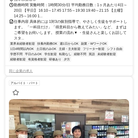
勤務時間 実働時間：1時間30分/日 平均勤務日数：1ヶ月あたり4日～
20日 【平日】 16:10～17:45 17:55～19:30 19:40～21:15 【土曜】
14:25～16:00 1...
仕事内容 具体的には 1対3の個別指導で、やさしく生徒をサポートし
ます。 「一科目だけ」「得意科目から教えてみたい」など、 まずは
ご希望をお伺いします。 授業の流れ▼ ・生徒さんと楽しくお話して
スタ...
業界未経験者歓迎
扶養内勤務OK
週1日からOK
副業・WワークOK
1日4時間以内OK
土日祝のみOK
主婦・主夫歓迎
フリーター歓迎
シフト自由
学歴不問
平日のみOK
学生歓迎
転勤なし
経験不問
英語
未経験者歓迎
経験者歓迎
有資格者歓迎
研修あり
夕方
同じ企業の求人
アルバイト・パート