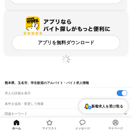
アプリを無料ダウンロード
熊本県、玉名市、学生歓迎のアルバイト・バイト求人情報
求人の詳細を表示
条件を追加・変更して検索
新着求人を受け取る
市区町村を追加・変更
関連キーワード
熊本県 玉名市 大学生歓迎
熊本県 玉名市 学生歓迎 友達と一緒に
熊本県
駅を追加・変更
バイトTOP
熊本県
玉名市
学生歓迎のアルバイト・バイト・求人
熊本県 玉名市 高校生歓迎 高校生ok
熊本県 玉名市 学生歓迎 居酒屋
熊本県
すべて
ホーム
マイリスト
メッセージ
マイページ
熊本県 玉名市 学生歓迎 daiso
熊本市
すべて