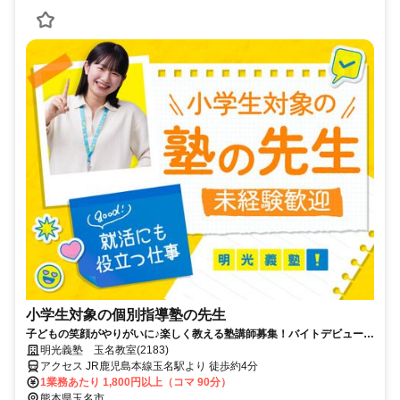
小学生対象の個別指導塾の先生
子どもの笑顔がやりがいに♪楽しく教える塾講師募集！バイトデビューで
も安心の研修あり！週1日からOK
明光義塾 玉名教室(2183)
アクセス JR鹿児島本線玉名駅より 徒歩約4分
1業務あたり 1,800円以上（コマ 90分）
熊本県玉名市