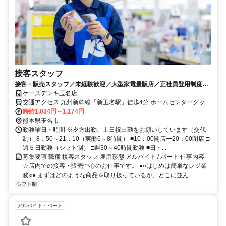
接客スタッフ
接客・販売スタッフ／未経験歓迎／大型家電量販店／正社員登用制度あ
り／社割あり
ケーズデンキ玉名店
交通アクセス 九州新幹線「新玉名駅」徒歩4分 ホームセンターグッデ
イ玉名店向い
時給1,034円～1,174円
熊本県玉名市
勤務曜日・時間 ※夕方出勤、土日祝出勤をお願いしています（交代
制） 8：50～21：10（実働6～8時間） ■10：00開店ー20：00閉店 □
週５日勤務（シフト制） □週30～40時間勤務 ■日・...
募集要項 職種 接客スタッフ 雇用形態 アルバイト / パート 仕事内容
☆店内での接客・販売中心のお仕事です。 ●○はじめは簡単なレジ業
務○● まずはどのような商品を取り扱っているか、どこに並ん...
シフト制
アルバイト・パート