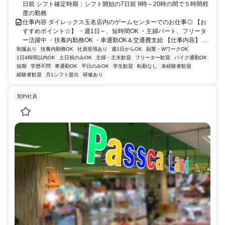
日前 シフト確定時期：シフト開始の7日前 9時～20時の間で５時間程
度の勤務
仕事内容 ダイレックス玉名店内のゲームセンターでのお仕事◎ 【お
すすめポイント☆】 ・週1日～、短時間OK ・主婦パート、フリータ
ー活躍中 ・扶養内勤務OK ・車通勤OK＆交通費支給 【仕事内容】 ...
制服あり
扶養内勤務OK
社員登用あり
週1日からOK
副業・WワークOK
1日4時間以内OK
土日祝のみOK
主婦・主夫歓迎
フリーター歓迎
バイク通勤OK
短期
学歴不問
車通勤OK
平日のみOK
学生歓迎
転勤なし
未経験者歓迎
経験者歓迎
月1シフト提出
研修あり
契約社員