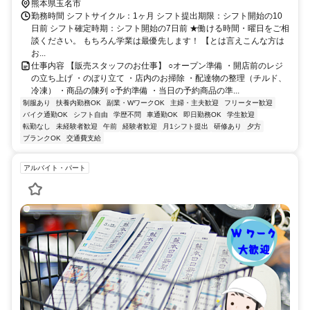
在来線)6分
熊本県玉名市
勤務時間 シフトサイクル：1ヶ月 シフト提出期限：シフト開始の10
日前 シフト確定時期：シフト開始の7日前 ★働ける時間・曜日をご相
談ください。 もちろん学業は最優先します！ 【とは言えこんな方は
お...
仕事内容 【販売スタッフのお仕事】 ○オープン準備 ・開店前のレジ
の立ち上げ ・のぼり立て ・店内のお掃除 ・配達物の整理（チルド、
冷凍） ・商品の陳列 ○予約準備 ・当日の予約商品の準...
制服あり
扶養内勤務OK
副業・WワークOK
主婦・主夫歓迎
フリーター歓迎
バイク通勤OK
シフト自由
学歴不問
車通勤OK
即日勤務OK
学生歓迎
転勤なし
未経験者歓迎
午前
経験者歓迎
月1シフト提出
研修あり
夕方
ブランクOK
交通費支給
アルバイト・パート