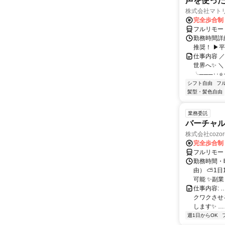
声を使っ
株式会社マト
完全歩合制
フルリモー
勤務時間詳細
推奨！ ▶
仕事内容 
世界へ✨ ＼
╰───･･⭐･
シフト自由
フ
髪型・髪色自由
業務委託
バーチャル
株式会社cozor
完全歩合制
フルリモー
勤務時間・
由） ⛅1
可能 ✨副
仕事内容:
クワクさせ
します✨ …
週1日からOK