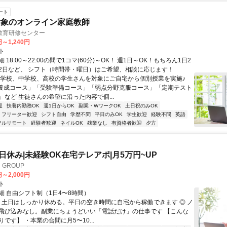
ート
対象のオンライン家庭教師
教育研修センター
円～1,240円
ト
 18:00～22:00の間で1コマ(60分)～OK！ 週1日～OK！もちろん1日2
2日など、 シフト（時間帯・曜日）はご希望、相談に応じます！
小学校、中学校、高校の学生さんを対象にご自宅から個別授業を実施♪
養成コース」「受験準備コース」「弱点分野克服コース」「定期テスト
」など 生徒さんの希望に沿った内容で個...
迎
扶養内勤務OK
週1日からOK
副業・WワークOK
土日祝のみOK
フリーター歓迎
シフト自由
学歴不問
平日のみOK
学生歓迎
経験不問
英語
フルリモート
経験者歓迎
ネイルOK
残業なし
有資格者歓迎
夕方
土日休み|未経験OK在宅テレアポ|月5万円~UP
GROUP
円～2,000円
ト
細 自由シフト制（1日4〜8時間）
◎ 土日はしっかり休める。平日の空き時間に自宅から稼働できます ◎ ノ
飛び込みなし。副業にちょうどいい「電話だけ」の仕事です 【こんな
です】 ・本業の合間に月5〜10...