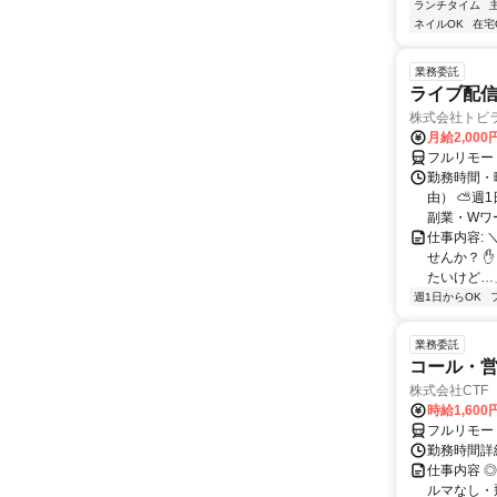
ランチタイム
ネイルOK
在宅
業務委託
ライブ配信
株式会社トビ
月給2,000
フルリモー
勤務時間・
由） ⛅週1
副業・Wワ
仕事内容: 
せんか？ 
たいけど…」
週1日からOK
業務委託
コール・営
株式会社CTF 
時給1,600
フルリモー
勤務時間詳
仕事内容 
ルマなし・