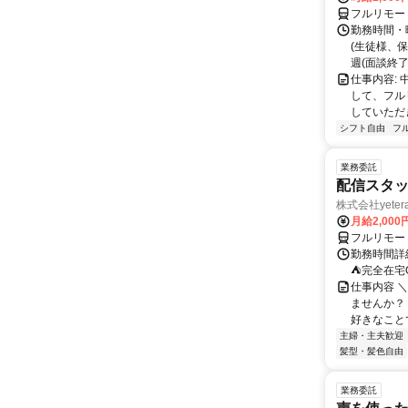
フルリモー
勤務時間・
(生徒様、
週(面談終了
仕事内容:
して、フル
していただ
シフト自由
フ
業務委託
配信スタッ
株式会社yeter
月給2,000
フルリモー
勤務時間詳
⛺完全在宅
仕事内容 ＼
ませんか？
好きなことで
主婦・主夫歓迎
髪型・髪色自由
業務委託