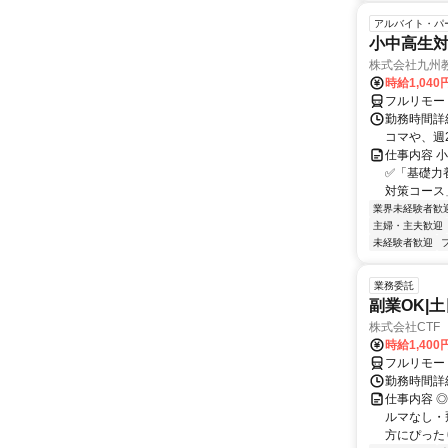
アルバイト・パ
小中高生
株式会社九州
時給1,040
フルリモー
勤務時間詳細
コマや、週
仕事内容 
✅「基礎力
対策コース
業界未経験者歓
主婦・主夫歓迎
未経験者歓迎
業務委託
副業OK|
株式会社CTF 
時給1,400
フルリモー
勤務時間詳
仕事内容 
ルマなし・
方にぴったり