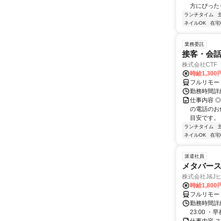
方にぴったり
ランチタイム
ネイルOK
在宅
業務委託
接客・会話
株式会社CTF 
時給1,300
フルリモー
勤務時間詳
仕事内容 
の電話のお
目安です。 
ランチタイム
ネイルOK
在宅
派遣社員
メタバー
株式会社J&J
時給1,800
フルリモー
勤務時間詳細
23:00 ・早