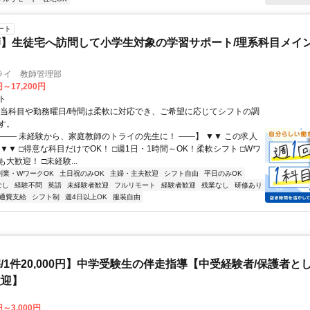
ート
】生徒宅へ訪問して小学生対象の学習サポート/理系科目メイン
ライ 教師管理部
円～17,200円
ト
担当科目や勤務曜日/時間は柔軟に対応でき、ご希望に応じてシフトの調
す。
【―― 未経験から、家庭教師のトライの先生に！ ――】 ▼▼ この求人
！ ▼▼ □得意な科目だけでOK！ □週1日・1時間～OK！柔軟シフト □Wワ
大歓迎！ □未経験...
副業・WワークOK
土日祝のみOK
主婦・主夫歓迎
シフト自由
平日のみOK
なし
経験不問
英語
未経験者歓迎
フルリモート
経験者歓迎
残業なし
研修あり
通費支給
シフト制
週4日以上OK
服装自由
/1件20,000円】中学受験生の伴走指導【中受経験者/保護者と
歓迎】
円～3,000円