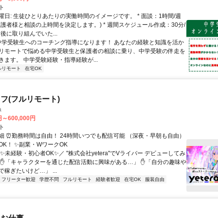
ト
曜日: 生徒ひとりあたりの実働時間のイメージです。 * 面談：1時間/週
保護者様と相談の上時間を決定します。) * 週間スケジュール作成：30分/
後に取り組んでいた...
 中学受験生へのコーチング指導になります！ あなたの経験と知識を活か
リモートで悩める中学受験生と保護者の相談に乗り、中学受験の伴走を
きます。 中学受験経験・指導経験が...
ルリモート
在宅OK
フ(フルリモート)
a
円～600,000円
ト
細 ⏰勤務時間は自由！ 24時間いつでも配信可能 （深夜・早朝も自由）
OK！ ✨副業・WワークOK
✨未経験・初心者OK✨／ "株式会社yetera"でVライバー デビューしてみ
 ✋「キャラクターを通じた配信活動に興味がある…」 ✋「自分の趣味や
稼ぎたいけど…」 ...
フリーター歓迎
学歴不問
フルリモート
経験者歓迎
在宅OK
服装自由