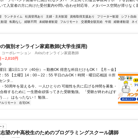
スポーツイベント開催中に開かれるメタバース空間での運営事務局サポートをお願いい
いて入室者の方に向けた受付案内や問い合わせ対応等、メタバース空間が滞りなく
迎
ランチタイム
社員登用あり
主婦・主夫歓迎
資格取得支援あり
フリーター歓迎
シフト自由
生歓迎
転勤なし
経験不問
未経験者歓迎
フルリモート
交通費全額支給
午前
経験者歓迎
ネイ
の個別オンライン家庭教師(大学生採用)
コーポレーション Axisのオンライン家庭教師
円～2,010円
ト
日: 週1日1コマ（40分）～勤務OK 得意な科目だけもOK！ 【月～金】
22：55 【土曜】14：00～22：55 平日のみOK！時間・曜日応相談 ※所
ンタ...
 ～・50周年を迎える今、一人ひとりの 可能性を共に広げる仲間を募集・
に合格するために 一生懸命頑張ってきた受験勉強。 「受験が終わればす
…」 はもったない！ 勉強...
フルリモート
在宅OK
ート
ア志望の中高校生のためのプログラミングスクール講師