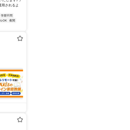
たします♪ ア
運用されるよ
学歴不問
ルOK
夜間