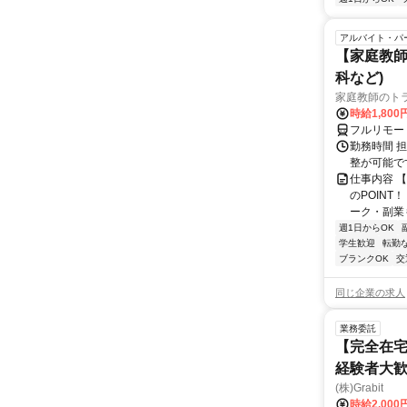
アルバイト・パ
【家庭教師
科など)
家庭教師のト
時給1,800
フルリモー
勤務時間 
整が可能で
仕事内容 
のPOINT
ーク・副業も
週1日からOK
学生歓迎
転勤
ブランクOK
交
同じ企業の求人
業務委託
【完全在宅
経験者大
(株)Grabit
時給2,000