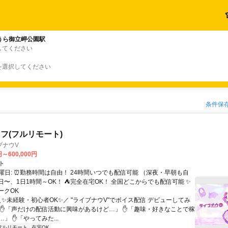
うら御立岬公園駅
してください
を選択してください
条件保
フ(フルリモート)
ブナウV
円～600,000円
ト
曜日: ⏰勤務時間は自由！ 24時間いつでも配信可能 （深夜・早朝も自
日〜、1日1時間～OK！ ⛺完全在宅OK！ 全国どこからでも配信可能 ✨
ークOK
＼✨未経験・初心者OK✨／ "ライブナウV"でボイス配信 デビューしてみ
 ✋「声だけの配信活動に興味があるけど…」 ✋「趣味・好きなことで稼
」 ✋「やってみた...
フルリモート
在宅OK