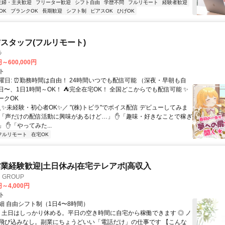
主婦・主夫歓迎
フリーター歓迎
シフト自由
学歴不問
フルリモート
経験者歓迎
OK
ブランクOK
長期歓迎
シフト制
ピアスOK
ひげOK
スタッフ(フルリモート)
ラ
円～600,000円
ト
曜日: ⏰勤務時間は自由！ 24時間いつでも配信可能 （深夜・早朝も自
日〜、1日1時間～OK！ ⛺完全在宅OK！ 全国どこからでも配信可能 ✨
ークOK
＼✨未経験・初心者OK✨／ "(株)トビラ"でボイス配信 デビューしてみま
✋「声だけの配信活動に興味があるけど…」 ✋「趣味・好きなことで稼ぎ
 ✋「やってみた...
フルリモート
在宅OK
業経験歓迎|土日休み|在宅テレアポ|高収入
GROUP
円～4,000円
ト
細 自由シフト制（1日4〜8時間）
◎ 土日はしっかり休める。平日の空き時間に自宅から稼働できます ◎ ノ
飛び込みなし。副業にちょうどいい「電話だけ」の仕事です 【こんな