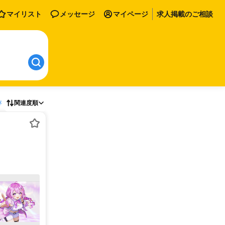
マイリスト
メッセージ
マイページ
求人掲載のご相談
存
関連度順