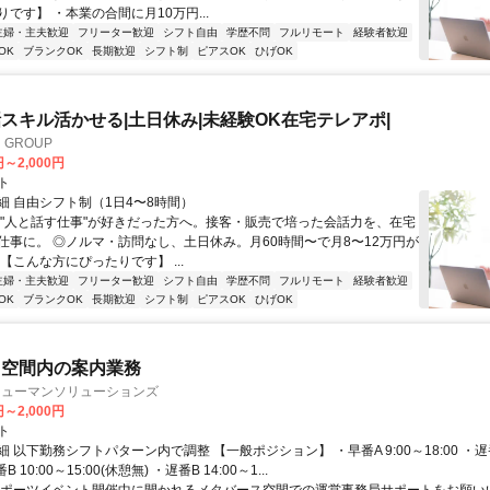
です】 ・本業の合間に月10万円...
主婦・主夫歓迎
フリーター歓迎
シフト自由
学歴不問
フルリモート
経験者歓迎
OK
ブランクOK
長期歓迎
シフト制
ピアスOK
ひげOK
スキル活かせる|土日休み|未経験OK在宅テレアポ|
GROUP
円～2,000円
ト
細 自由シフト制（1日4〜8時間）
◎"人と話す仕事"が好きだった方へ。接客・販売で培った会話力を、在宅
仕事に。 ◎ノルマ・訪問なし、土日休み。月60時間〜で月8〜12万円が
【こんな方にぴったりです】 ...
主婦・主夫歓迎
フリーター歓迎
シフト自由
学歴不問
フルリモート
経験者歓迎
OK
ブランクOK
長期歓迎
シフト制
ピアスOK
ひげOK
ス空間内の案内業務
ヒューマンソリューションズ
円～2,000円
ト
 以下勤務シフトパターン内で調整 【一般ポジション】 ・早番A 9:00～18:00 ・遅番A
番B 10:00～15:00(休憩無) ・遅番B 14:00～1...