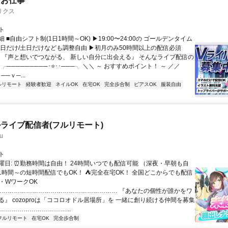
たお仕事
リクス
ト
 ■自由シフト制(1日1時間～OK) ▶19:00〜24:00の ゴールデンタイム
平日だけ/土日だけなども調整自由 ▶初月のみ50時間以上の配信必須
／ 『声と想いでつながる、 新しい自分に出会える』 そんなライブ配信の
 ╭─────────･⭐･･───╮ ＼＼ ～ おすすめポイント！ ～ ／／
──ｖ─...
ルリモート
経験者歓迎
ネイルOK
在宅OK
完全歩合制
ピアスOK
服装自由
ライブ配信者(フルリモート)
u
ト
曜日: ⏰勤務時間は自由！ 24時間いつでも配信可能 （深夜・早朝も自
日1時間～の短時間配信でもOK！ ⛺完全在宅OK！ 全国どこからでも配信
業・WワークOK
 …………………………………………………… 『あなたの個性が誰かをワ
る』 cozoproは「ココロオドル居場所」を 一緒に創り続ける仲間を募集
……………………………...
フルリモート
在宅OK
完全歩合制