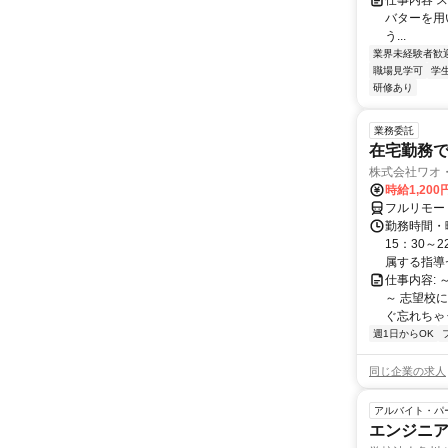
仕事内容 
バターを用
う...
業界未経験者歓
職場見学可
学
研修あり
業務委託
在宅勤務で
株式会社ワオ・
時給1,200
フルリモー
勤務時間・曜
15：30～
属する指導セ
仕事内容:
～ 志望校
ぐ忘れちゃう
週1日からOK
同じ企業の求人
アルバイト・パ
エンジニ