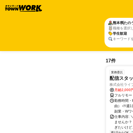
熊本県
たの
職種を選択
学生歓迎
キーワード
17件
業務委託
配信スタッ
株式会社ライ
月給2,000
フルリモー
勤務時間・
由） ⛅週1
副業・Wワ
仕事内容: 
ませんか？
ぎたいけど…
週1日からOK