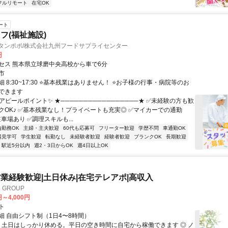
フルリモート
在宅OK
ート
フ(福祉施設)
 タンポポ/株式会社九州フードサプライセンター
円
セス 熊本県立球磨中央高校から車で6分
市
 8:30~17:30 ⭐基本残業はありません！ ⭐お子様の行事・病院等のお
できます
アピールポイント✨ ★─────────────────★ ✅未経験の方も歓
クOK♪ ✅基本残業なし！プライベートも充実◎ ✅マイカーでの通勤
車場あり ✅調理スキルも...
内勤務OK
主婦・主夫歓迎
60代も応募可
フリーター歓迎
学歴不問
車通勤OK
場見学可
学生歓迎
転勤なし
未経験者歓迎
経験者歓迎
ブランクOK
長期歓迎
駅近5分以内
週2・3日からOK
週4日以上OK
業経験歓迎|土日休み|在宅テレアポ|高収入
GROUP
円～4,000円
ト
細 自由シフト制（1日4〜8時間）
◎ 土日はしっかり休める。平日の空き時間に自宅から稼働できます ◎ ノ