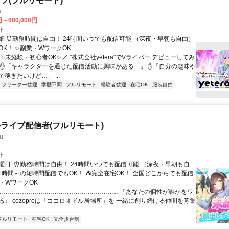
フ(フルリモート)
a
円～600,000円
ト
細 ⏰勤務時間は自由！ 24時間いつでも配信可能 （深夜・早朝も自由）
OK！ ✨副業・WワークOK
✨未経験・初心者OK✨／ "株式会社yetera"でVライバー デビューしてみ
 ✋「キャラクターを通じた配信活動に興味がある…」 ✋「自分の趣味や
稼ぎたいけど…」 ...
フリーター歓迎
学歴不問
フルリモート
経験者歓迎
在宅OK
服装自由
ライブ配信者(フルリモート)
u
ト
曜日: ⏰勤務時間は自由！ 24時間いつでも配信可能 （深夜・早朝も自
日1時間～の短時間配信でもOK！ ⛺完全在宅OK！ 全国どこからでも配信
業・WワークOK
 …………………………………………………… 『あなたの個性が誰かをワ
る』 cozoproは「ココロオドル居場所」を 一緒に創り続ける仲間を募集
……………………………...
フルリモート
在宅OK
完全歩合制