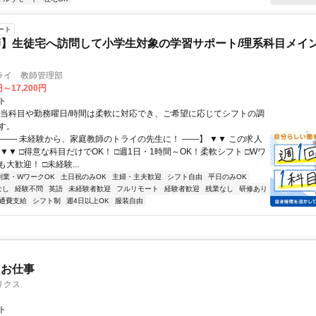
ート
】生徒宅へ訪問して小学生対象の学習サポート/理系科目メイン
ライ 教師管理部
円～17,200円
ト
担当科目や勤務曜日/時間は柔軟に対応でき、ご希望に応じてシフトの調
す。
【―― 未経験から、家庭教師のトライの先生に！ ――】 ▼▼ この求人
！ ▼▼ □得意な科目だけでOK！ □週1日・1時間～OK！柔軟シフト □Wワ
大歓迎！ □未経験...
副業・WワークOK
土日祝のみOK
主婦・主夫歓迎
シフト自由
平日のみOK
なし
経験不問
英語
未経験者歓迎
フルリモート
経験者歓迎
残業なし
研修あり
通費支給
シフト制
週4日以上OK
服装自由
たお仕事
リクス
ト