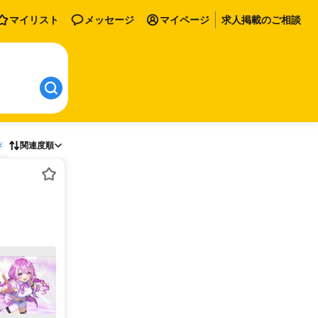
マイリスト
メッセージ
マイページ
求人掲載のご相談
存
関連度順