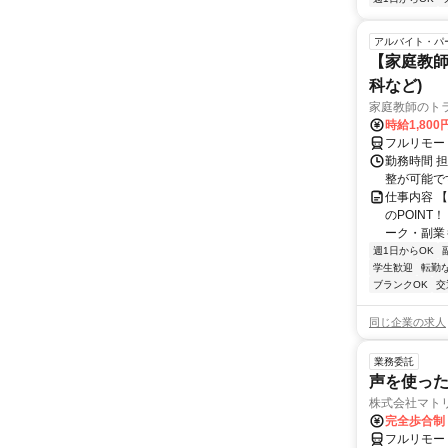
アルバイト・パ
【家庭教師
科など)
家庭教師のト
時給1,800
フルリモー
勤務時間 
整が可能で
仕事内容 
のPOINT
ーク・副業も
週1日からOK
学生歓迎
転勤
ブランクOK
交
同じ企業の求人
業務委託
声を使っ
株式会社マト
完全歩合制
フルリモー