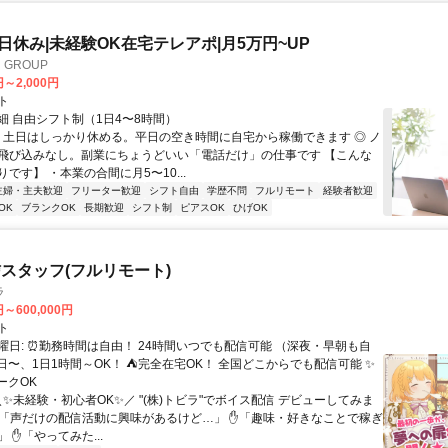
土日休み|未経験OK在宅テレアポ|月5万円~UP
GROUP
円～2,000円
ト
細 自由シフト制（1日4〜8時間）
◎ 土日はしっかり休める。平日の空き時間に自宅から稼働できます ◎ ノ
飛び込みなし。副業にちょうどいい「電話だけ」の仕事です 【こんな
です】 ・本業の合間に月5〜10...
主婦・主夫歓迎
フリーター歓迎
シフト自由
学歴不問
フルリモート
経験者歓迎
OK
ブランクOK
長期歓迎
シフト制
ピアスOK
ひげOK
スタッフ(フルリモート)
ラ
円～600,000円
ト
曜日: ⏰勤務時間は自由！ 24時間いつでも配信可能 （深夜・早朝も自
日〜、1日1時間～OK！ ⛺完全在宅OK！ 全国どこからでも配信可能 ✨
ークOK
＼✨未経験・初心者OK✨／ "(株)トビラ"でボイス配信 デビューしてみま
✋「声だけの配信活動に興味があるけど…」 ✋「趣味・好きなことで稼ぎ
 ✋「やってみた...