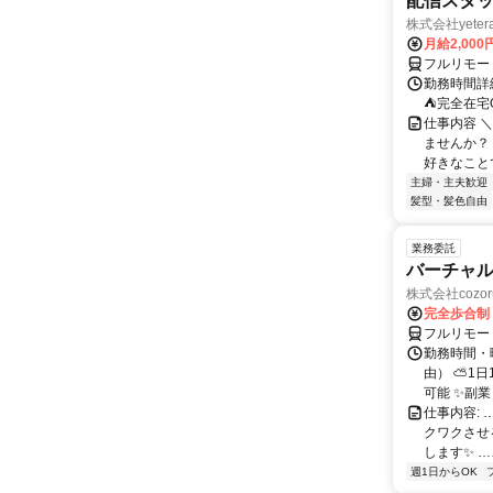
配信スタッ
株式会社yeter
月給2,000
フルリモー
勤務時間詳
⛺完全在宅
仕事内容 ＼
ませんか？
好きなことで
主婦・主夫歓迎
髪型・髪色自由
業務委託
バーチャル
株式会社cozor
完全歩合制
フルリモー
勤務時間・
由） ⛅1
可能 ✨副
仕事内容:
クワクさせ
します✨ …
週1日からOK