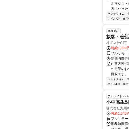
ルマなし・
方にぴったり
ランチタイム
ネイルOK
在宅
業務委託
接客・会話
株式会社CTF 
時給1,300
フルリモー
勤務時間詳
仕事内容 
の電話のお
目安です。 
ランチタイム
ネイルOK
在宅
アルバイト・パ
小中高生
株式会社九州
時給1,040
フルリモー
勤務時間詳細