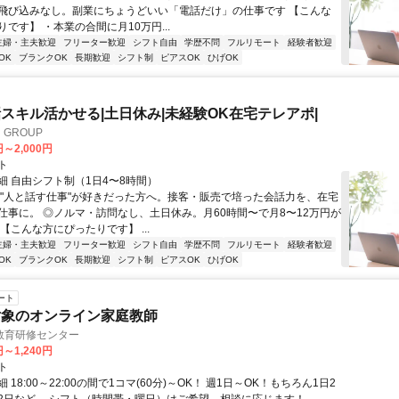
飛び込みなし。副業にちょうどいい「電話だけ」の仕事です 【こんな
です】 ・本業の合間に月10万円...
主婦・主夫歓迎
フリーター歓迎
シフト自由
学歴不問
フルリモート
経験者歓迎
OK
ブランクOK
長期歓迎
シフト制
ピアスOK
ひげOK
スキル活かせる|土日休み|未経験OK在宅テレアポ|
GROUP
円～2,000円
ト
細 自由シフト制（1日4〜8時間）
◎"人と話す仕事"が好きだった方へ。接客・販売で培った会話力を、在宅
仕事に。 ◎ノルマ・訪問なし、土日休み。月60時間〜で月8〜12万円が
【こんな方にぴったりです】 ...
主婦・主夫歓迎
フリーター歓迎
シフト自由
学歴不問
フルリモート
経験者歓迎
OK
ブランクOK
長期歓迎
シフト制
ピアスOK
ひげOK
ート
対象のオンライン家庭教師
教育研修センター
円～1,240円
ト
 18:00～22:00の間で1コマ(60分)～OK！ 週1日～OK！もちろん1日2