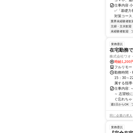
コマや、週
仕事内容 
✅「基礎力
対策コース
業界未経験者歓
主婦・主夫歓迎
未経験者歓迎
業務委託
在宅勤務で
株式会社ワオ・
時給1,200
フルリモー
勤務時間・曜
15：30～
属する指導セ
仕事内容:
～ 志望校
ぐ忘れちゃう
週1日からOK
同じ企業の求人
業務委託