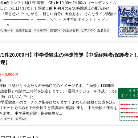
 ■自由シフト制(1日1時間～OK) ▶19:00〜24:00の ゴールデンタイム
平日だけ/土日だけなども調整自由 ▶初月のみ50時間以上の配信必須
／ 『声と想いでつながる、 新しい自分に出会える』 そんなライブ配信の
 ╭─────────･⭐･･───╮ ＼＼ ～ おすすめポイント！ ～ ／／
──ｖ─...
ルリモート
経験者歓迎
ネイルOK
在宅OK
完全歩合制
ピアスOK
服装自由
/1件20,000円】中学受験生の伴走指導【中受経験者/保護者と
歓迎】
円～3,000円
ト
曜日: 生徒ひとりあたりの実働時間のイメージです。 * 面談：1時間/週
保護者様と相談の上時間を決定します。) * 週間スケジュール作成：30分/
後に取り組んでいた...
 中学受験生へのコーチング指導になります！ あなたの経験と知識を活か
リモートで悩める中学受験生と保護者の相談に乗り、中学受験の伴走を
きます。 中学受験経験・指導経験が...
ルリモート
在宅OK