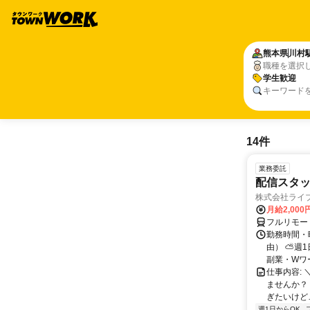
熊本県
川村
職種を選択
学生歓迎
キーワード
14件
業務委託
配信スタッ
株式会社ライ
月給2,000
フルリモー
勤務時間・
由） ⛅週1
副業・Wワ
仕事内容: 
ませんか？
ぎたいけど…
週1日からOK