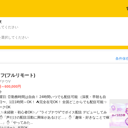
駅
してください
を選択してください
条件保
フ(フルリモート)
ブナウV
円～600,000円
ト
曜日: ⏰勤務時間は自由！ 24時間いつでも配信可能 （深夜・早朝も自
日〜、1日1時間～OK！ ⛺完全在宅OK！ 全国どこからでも配信可能 ✨
ークOK
＼✨未経験・初心者OK✨／ "ライブナウV"でボイス配信 デビューしてみ
 ✋「声だけの配信活動に興味があるけど…」 ✋「趣味・好きなことで稼
」 ✋「やってみた...
フルリモート
在宅OK