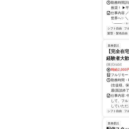
勤務時間詳細
推奨！ ▶
仕事内容 
世界へ✨ ＼
╰───･･⭐･
シフト自由
フ
髪型・髪色自由
業務委託
【完全在宅
経験者大
(株)Grabit
時給2,000
フルリモー
勤務時間・
(生徒様、
週(面談終了
仕事内容:
して、フル
していただ
シフト自由
フ
業務委託