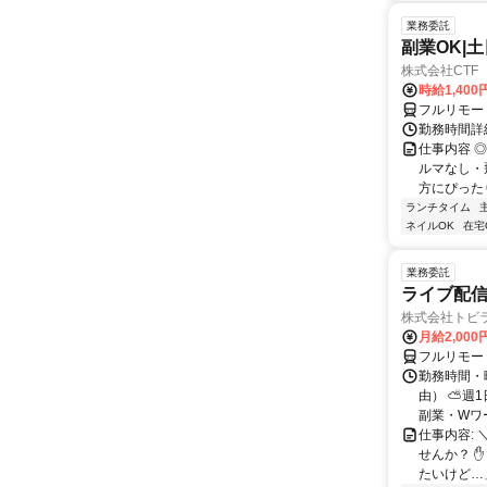
業務委託
副業OK|
株式会社CTF 
時給1,400
フルリモー
勤務時間詳
仕事内容 
ルマなし・
方にぴったり
ランチタイム
ネイルOK
在宅
業務委託
ライブ配信
株式会社トビ
月給2,000
フルリモー
勤務時間・
由） ⛅週1
副業・Wワ
仕事内容: 
せんか？ 
たいけど…」