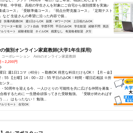
2日など、 シフト（時間帯・曜日）はご希望、相談に応じます！
小学校、中学校、高校の学生さんを対象にご自宅から個別授業を実施♪
養成コース」「受験準備コース」「弱点分野克服コース」「定期テスト
」など 生徒さんの希望に沿った内容で個...
迎
扶養内勤務OK
週1日からOK
副業・WワークOK
土日祝のみOK
フリーター歓迎
シフト自由
学歴不問
平日のみOK
学生歓迎
経験不問
英語
フルリモート
経験者歓迎
ネイルOK
残業なし
有資格者歓迎
夕方
の個別オンライン家庭教師(大学1年生採用)
コーポレーション Axisのオンライン家庭教師
円～2,200円
ト
日: 週1日1コマ（40分）～勤務OK 得意な科目だけもOK！ 【月～金】
22：55 【土曜】14：00～22：55 平日のみOK！時間・曜日応相談 ※所
ンタ...
 ～・50周年を迎える今、一人ひとりの 可能性を共に広げる仲間を募集・
に合格するために 一生懸命頑張ってきた受験勉強。 「受験が終わればす
…」 はもったない！ 勉強...
フルリモート
在宅OK