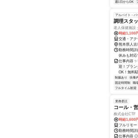
週1日からOK
アルバイト・パ
調理スタッ
老人保健施設
時給1,100
交通・アク
熊本県人吉
勤務時間詳細
休みも対応
仕事内容 ✨
迎！ブラン
OK！無料駐
制服あり
扶養
固定時間制
職
フルタイム歓迎
業務委託
コール・営
株式会社CTF 
時給1,600
フルリモー
勤務時間詳
仕事内容 