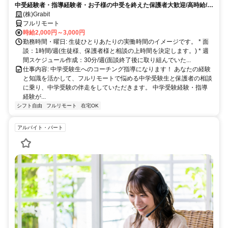
中受経験者・指導経験者・お子様の中受を終えた保護者大歓迎/高時給/週
1〜OK！/面接〜研修までオンライン完結
(株)Grabit
フルリモート
時給2,000円～3,000円
勤務時間・曜日: 生徒ひとりあたりの実働時間のイメージです。 * 面
談：1時間/週(生徒様、保護者様と相談の上時間を決定します。) * 週
間スケジュール作成：30分/週(面談終了後に取り組んでいた...
仕事内容: 中学受験生へのコーチング指導になります！ あなたの経験
と知識を活かして、フルリモートで悩める中学受験生と保護者の相談
に乗り、中学受験の伴走をしていただきます。 中学受験経験・指導
経験が...
シフト自由
フルリモート
在宅OK
アルバイト・パート