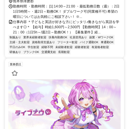
駅」より徒歩7分 ／近隣教室への勤務も応相談 ※屋内禁煙
熊本県球磨郡
勤務時間 ・勤務時間： [1] 14:00～21:00 ・最低勤務日数（週）：2日
1日5時間～・週2日～勤務OK！ ダブルワーク可(同業種不可) 希望の
曜日についてはお気軽にご相談下さい！ ※...
仕事内容 ＊子どもと英語が好きな方にピッタリ♪働きながら英語を学
べます◎＊ 【給与】時給1,600円～2,500円 【勤務時間】14：00～
21：00（1日5h～/週2日～勤務OK！） 【募集要件】経...
制服あり
業界未経験者歓迎
扶養内勤務OK
社員登用あり
副業・WワークOK
主婦・主夫歓迎
資格取得支援あり
フリーター歓迎
バイク通勤OK
車通勤OK
平日のみOK
学生歓迎
経験不問
未経験者歓迎
経験者歓迎
有資格者歓迎
研修あり
ブランクOK
交通費支給
長期歓迎
業務委託