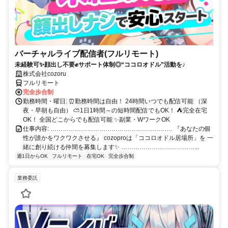
バーチャルライブ配信者(フルリモート)
未経験可✨顔出し不要✊サポート体制◎“ココロオドル”活動を♪
株式会社cozoru
フルリモート
完全歩合制
勤務時間・曜日: ⏰勤務時間は自由！ 24時間いつでも配信可能 （深
夜・早朝も自由） ⛅1日1時間～の短時間配信でもOK！ ⛺完全在宅
OK！ 全国どこからでも配信可能 ✨副業・WワークOK
仕事内容: …………………………………………………… 『あなたの個
性が誰かをワクワクさせる』 cozoproは「ココロオドル居場所」を 一
緒に創り続ける仲間を募集します✨ ………………………………...
週1日からOK
フルリモート
在宅OK
完全歩合制
業務委託