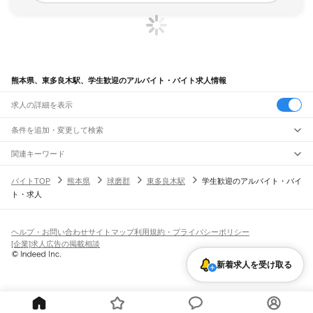
熊本県、東多良木駅、学生歓迎のアルバイト・バイト求人情報
求人の詳細を表示
条件を追加・変更して検索
市区町村を追加・変更
関連キーワード
完全在宅ワーク 全国
シール貼り 在宅
現在地周辺
ガチャガチャ
犬カフェ
熊本県
駅を追加・変更
バイトTOP
熊本県
球磨郡
東多良木駅
学生歓迎のアルバイト・バイ
熊本県
すべて
ト・求人
熊本市
すべて
職種を追加・変更
JR鹿児島本線(博多～八代)
中央区
東区
西区
南区
北区
荒尾駅
南荒尾駅
長洲駅
大野下駅
玉名駅
肥後伊倉駅
木葉駅
田原坂駅
植木駅
西里駅
飲食・フードサービス
八代市
人吉市
荒尾市
水俣市
玉名市
山鹿市
菊池市
宇土市
上天草市
宇城市
阿蘇市
特徴を追加・変更
崇城大学前駅
上熊本駅
熊本駅
西熊本駅
川尻駅
富合駅
宇土駅
松橋駅
小川駅
有佐駅
飲食・フードサービス
すべて
ヘルプ・お問い合わせ
サイトマップ
利用規約・プライバシーポリシー
天草市
合志市
植木町
下益城郡
玉名郡
菊池郡
阿蘇郡
上益城郡
八代郡
葦北郡
千丁駅
新八代駅
八代駅
ホールスタッフ
キッチンスタッフ
皿洗い・洗い場
精肉・鮮魚加工
給食調理
人気
[企業]求人広告の掲載相談
球磨郡
天草郡
雇用形態を追加・変更
パン屋（ベーカリー）
フードカウンター販売員
バー（BAR）・バーテンダー
日払いOK
高校生歓迎
学生歓迎
深夜の仕事
髪型・髪色自由
ひげOK
ネイルOK
阿蘇高原線
新着求人を受け取る
飲食店補助（開店・閉店準備）
飲食店（店長・マネージャー）
ピアスOK
アルバイト・パート
履歴書不要
オープニングスタッフ
留学生・外国人活躍中
熊本駅
平成駅
南熊本駅
新水前寺駅
水前寺駅
東海学園前駅
竜田口駅
武蔵塚駅
都道府県を変更
営業・販売
勤務期間
正社員
光の森駅
三里木駅
原水駅
肥後大津駅
瀬田駅
立野駅
赤水駅
市ノ川駅
内牧駅
阿蘇駅
営業・販売
すべて
短期
契約社員
単発・1日OK
長期
期間限定（春夏冬休み等）
いこいの村駅
宮地駅
波野駅
滝水駅
営業
テレフォンアポインター（テレアポ）
ルートセールス
コンビニ
シフト
派遣社員
三角線（あまくさみすみ線）
フードカウンター販売員
アパレル
家電量販店・携帯販売（携帯ショップ）