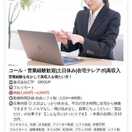
コール・営業経験歓迎|土日休み|在宅テレアポ|高収入
営業経験を生かして高収入を得たい方！
株式会社CTF GROUP
フルリモート
時給1,600円～4,000円
勤務時間詳細 自由シフト制（1日4〜8時間）
仕事内容 ◎ 土日はしっかり休める。平日の空き時間に自宅から稼働
できます ◎ ノルマなし・飛び込みなし。副業にちょうどいい「電話
だけ」の仕事です 【こんな方にぴったりです】 ・本業の合間に月10
万円...
ランチタイム
主婦・主夫歓迎
フリーター歓迎
シフト自由
学歴不問
フルリモート
経験者歓迎
ネイルOK
在宅OK
ブランクOK
長期歓迎
シフト制