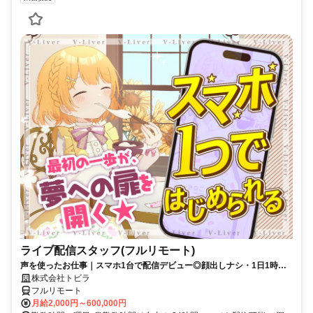
ライブ配信スタッフ(フルリモート)
声を使ったお仕事｜スマホ1台で配信デビュー◎顔出しナシ・1日1時間
～OK♪
株式会社トビラ
フルリモート
月給2,000円～600,000円