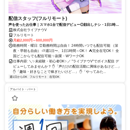
配信スタッフ(フルリモート)
声を使ったお仕事｜スマホ1台で配信デビュー◎顔出しナシ・1日1時間
～OK♪
株式会社ライブナウV
フルリモート
月給2,000円～600,000円
勤務時間・曜日: ⏰勤務時間は自由！ 24時間いつでも配信可能 （深
夜・早朝も自由） ⛅週1日〜、1日1時間～OK！ ⛺完全在宅OK！ 全
国どこからでも配信可能 ✨副業・WワークOK
仕事内容: ＼✨未経験・初心者OK✨／ "ライブナウV"でボイス配信 デ
ビューしてみませんか？ ✋「声だけの配信活動に興味があるけど…」
✋「趣味・好きなことで稼ぎたいけど…」 ✋「やってみた...
週1日からOK
フルリモート
在宅OK
アルバイト・パート