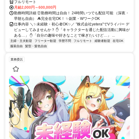
フルリモート
月給2,000円～600,000円
勤務時間詳細 ⏰勤務時間は自由！ 24時間いつでも配信可能 （深夜・
早朝も自由） ⛺完全在宅OK！ ✨副業・WワークOK
仕事内容 ＼✨未経験・初心者OK✨／ "株式会社yetera"でVライバー デ
ビューしてみませんか？ ✋「キャラクターを通じた配信活動に興味が
ある…」 ✋「自分の趣味や好きなことで稼ぎたいけど…」 ...
主婦・主夫歓迎
フリーター歓迎
学歴不問
フルリモート
経験者歓迎
在宅OK
服装自由
髪型・髪色自由
業務委託