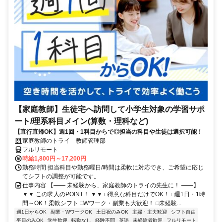
【家庭教師】生徒宅へ訪問して小学生対象の学習サポ
ート/理系科目メイン(算数・理科など)
【直行直帰OK】週1回・1科目からで◎担当の科目や生徒は選択可能！
家庭教師のトライ 教師管理部
フルリモート
時給1,800円～17,200円
勤務時間 担当科目や勤務曜日/時間は柔軟に対応でき、ご希望に応じ
てシフトの調整が可能です。
仕事内容 【―― 未経験から、家庭教師のトライの先生に！ ――】
▼▼ この求人のPOINT！ ▼▼ □得意な科目だけでOK！ □週1日・1時
間～OK！柔軟シフト □Wワーク・副業も大歓迎！ □未経験...
週1日からOK
副業・WワークOK
土日祝のみOK
主婦・主夫歓迎
シフト自由
平日のみOK
学生歓迎
転勤なし
経験不問
英語
未経験者歓迎
フルリモート