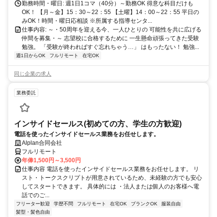
勤務時間・曜日: 週1日1コマ（40分）～勤務OK 得意な科目だけも
OK！ 【月～金】15：30～22：55 【土曜】14：00～22：55 平日の
みOK！時間・曜日応相談 ※所属する指導センタ...
仕事内容: ～・50周年を迎える今、一人ひとりの 可能性を共に広げる
仲間を募集・～ 志望校に合格するために 一生懸命頑張ってきた受験
勉強。 「受験が終わればすぐ忘れちゃう…」 はもったない！ 勉強...
週1日からOK
フルリモート
在宅OK
同じ企業の求人
業務委託
インサイドセールス(初めての方、学生の方歓迎)
電話を使ったインサイドセールス業務をお任せします。
Alplan合同会社
フルリモート
年俸1,500円～3,500円
仕事内容 電話を使ったインサイドセールス業務をお任せします。 リ
スト・トークスクリプトが用意されているため、未経験の方でも安心
してスタートできます。 具体的には ・法人または個人のお客様へ電
話でのご...
フリーター歓迎
学歴不問
フルリモート
在宅OK
ブランクOK
服装自由
髪型・髪色自由