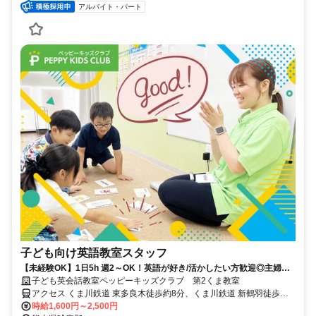
アルバイト・パート
子ども向け英語教室スタッフ
【未経験OK】1日5h 週2～OK！英語が好き/活かしたい方歓迎◎主婦
(夫)/学生も活躍中！
子ども英会話教室ペッピーキッズクラブ 第2くま教室
アクセス くま川鉄道 東多良木徒歩約8分、くま川鉄道 新鶴羽徒歩約
15分、くま川鉄道 多良木徒歩約29分 くまがわ鉄道湯前線「多良木
時給1,600円～2,500円