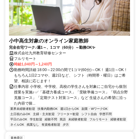
小中高生対象のオンライン家庭教師
完全在宅ワーク♪週1～、1コマ（60分）～勤務OK✨
株式会社九州教育研修センター
フルリモート
時給1,040円～1,240円
勤務時間詳細 18:00～22:00の間で1コマ(60分)～OK！ 週1日～OK！
もちろん1日2コマや、週2日など、 シフト（時間帯・曜日）はご希
望、相談に応じます！
仕事内容 小学校、中学校、高校の学生さんを対象にご自宅から個別
授業を実施♪ ✅「基礎力養成コース」「受験準備コース」「弱点分野
克服コース」「定期テスト対策コース」など 生徒さんの希望に沿っ
た内容で個...
業界未経験者歓迎
扶養内勤務OK
週1日からOK
副業・WワークOK
土日祝のみOK
主婦・主夫歓迎
フリーター歓迎
シフト自由
学歴不問
平日のみOK
学生歓迎
経験不問
英語
未経験者歓迎
フルリモート
経験者歓迎
ネイルOK
残業なし
有資格者歓迎
夕方
業務委託