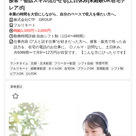
接客・会話スキル活かせる|土日休み|未経験OK在宅テ
レアポ|
本業の時間を大切にしながら、自分のペースで収入を得たい方へ。
株式会社CTF GROUP
フルリモート
時給1,300円～2,000円
勤務時間詳細 自由シフト制（1日4〜8時間）
仕事内容 ◎"人と話す仕事"が好きだった方へ。接客・販売で培った会
話力を、在宅の電話のお仕事に。 ◎ノルマ・訪問なし、土日休み。
月60時間〜で月8〜12万円が目安です。 【こんな方にぴったりです】
...
ランチタイム
主婦・主夫歓迎
フリーター歓迎
シフト自由
学歴不問
フルリモート
経験者歓迎
ネイルOK
在宅OK
ブランクOK
長期歓迎
シフト制
ピアスOK
ひげOK
業務委託