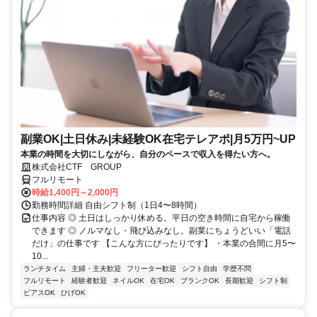
副業OK|土日休み|未経験OK在宅テレアポ|月5万円~UP
本業の時間を大切にしながら、自分のペースで収入を得たい方へ。
株式会社CTF GROUP
フルリモート
時給1,400円～2,000円
勤務時間詳細 自由シフト制（1日4〜8時間）
仕事内容 ◎ 土日はしっかり休める。平日の空き時間に自宅から稼働
できます ◎ ノルマなし・飛び込みなし。副業にちょうどいい「電話
だけ」の仕事です 【こんな方にぴったりです】 ・本業の合間に月5〜
10...
ランチタイム
主婦・主夫歓迎
フリーター歓迎
シフト自由
学歴不問
フルリモート
経験者歓迎
ネイルOK
在宅OK
ブランクOK
長期歓迎
シフト制
ピアスOK
ひげOK