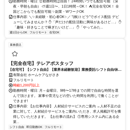
勤務時間・曜日: ⏰勤務時間は自由！ 24時間いつでも配信可能 （深
夜・早朝も自由） ⛅週1日〜、1日1時間～OK！ ⛺完全在宅OK！ 全
国どこからでも配信可能 ✨副業・WワークOK
仕事内容: ＼✨未経験・初心者OK✨／ "(株)トビラ"でボイス配信 デビ
ューしてみませんか？ ✋「声だけの配信活動に興味があるけど…」 ✋
「趣味・好きなことで稼ぎたいけど…」 ✋「やってみた...
週1日からOK
フルリモート
在宅OK
業務委託
【完全在宅】テレアポスタッフ
【在宅可】【シフト自由】【業界未経験歓迎】業務委託/シフト自由/休日
自由/勤務時間自由
有限会社 ホームケアながさき
フルリモート
時給1,200円以上
勤務時間・曜日: 月～金曜日、9時〜17時までの間で自由な時間を選
んで頂けます。 家事や育児などの空いた時間を利用して働くことが
できます!
仕事内容: 【お仕事内容】 人材紹介サービスのご案内 →人材不足の企
業に対して、人材紹介サービスをご案内いただき、求人掲載許可を獲
得していただきます。 【お仕事の流れ】 ①専用システム内にある企
業...
シフト自由
即日勤務OK
フルリモート