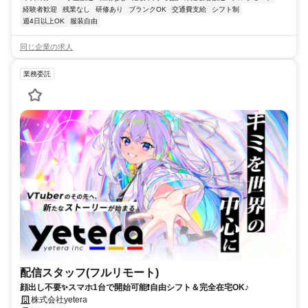
経験者歓迎
残業なし
研修あり
ブランクOK
交通費支給
シフト制
週4日以上OK
服装自由
同じ企業の求人
業務委託
配信スタッフ(フルリモート)
顔出し不要✨スマホ1台で開始可能❗自由シフト＆完全在宅OK♪
株式会社yetera