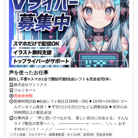
声を使ったお仕事
顔出し不要✨スマホ1台で開始可能❗自由シフト＆完全在宅OK♪
株式会社マトリクス
フルリモート
完全歩合制
勤務時間詳細 ■自由シフト制(1日1時間～OK) ▶19:00〜24:00の ゴー
ルデンタイム推奨！ ▶平日だけ/土日だけなども調整自由 ▶初月のみ
50時間以上の配信必須
仕事内容 ／ 『声と想いでつながる、 新しい自分に出会える』 そんな
ライブ配信の世界へ✨ ＼ ╭─────────･⭐･･───╮ ＼＼ ～ おす
すめポイント！ ～ ／／ ╰───･･⭐･──ｖ─...
シフト自由
フルリモート
経験者歓迎
ネイルOK
在宅OK
完全歩合制