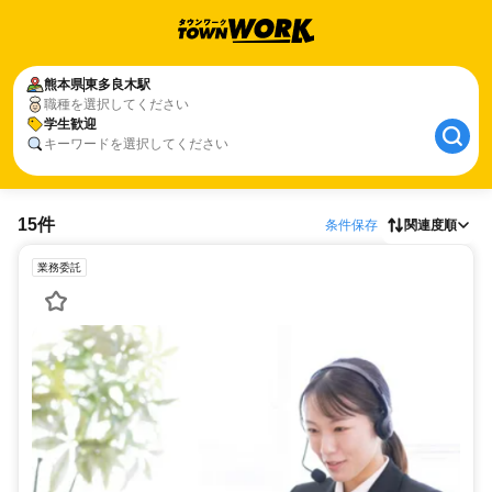
熊本県
東多良木駅
職種を選択してください
学生歓迎
キーワードを選択してください
15件
条件保存
関連度順
業務委託