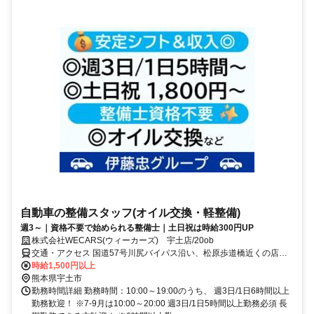
自動車の整備スタッフ(オイル交換・軽整備)
週3～｜資格不要で始められる整備士｜土日祝は時給300円UP
株式会社WECARS(ウィーカーズ) 宇土店/20ob
交通・アクセス 国道57号川尻バイパス沿い、松原歩道橋近くの店舗
です。
時給1,500円以上
熊本県宇土市
勤務時間詳細 勤務時間：10:00～19:00のうち、 週3日/1日6時間以上
勤務歓迎！ ※7-9月は10:00～20:00 週3日/1日5時間以上勤務必須 長