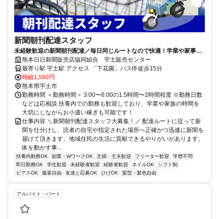
新聞朝刊配達スタッフ
未経験歓迎の新聞朝刊配達／毎日同じルートなので快適！学業や家事と
の両立やWワークにもぴったりなお仕事！
熊本日日新聞販売店協同組合 宇土販売センター
最寄り駅 宇土駅 アクセス 「下花園」バス停徒歩15分
時給1,500円
熊本県宇土市
勤務時間 ＜勤務時間＞ 3:00〜6:00の1.5時間〜2時間程度 ※勤務日数
などは応相談 扶養内での勤務も歓迎しており、学業や家族の時間を
大切にしながらお小遣い稼ぎも可能です！
仕事内容 ＼新聞朝刊配達スタッフ大募集！／ 配達ルートに従って新
聞を仕分けし、読者の自宅や指定された場所へ正確かつ迅速に新聞を
届けて頂きます。地域住民の生活に貢献できるやりがいがあります。
体を動かす事...
扶養内勤務OK
副業・WワークOK
主婦・主夫歓迎
フリーター歓迎
学歴不問
即日勤務OK
学生歓迎
未経験者歓迎
経験者歓迎
ネイルOK
シフト制
ピアスOK
服装自由
友達と応募OK
ひげOK
髪型・髪色自由
アルバイト・パート