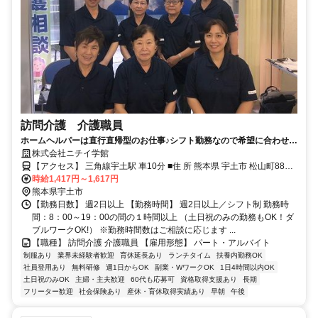
訪問介護 介護職員
ホームヘルパーは直行直帰型のお仕事♪シフト勤務なので希望に合わせた
勤務時間が可能です。
株式会社ニチイ学館
【アクセス】 三角線宇土駅 車10分 ■住 所 熊本県 宇土市 松山町883
時給1,417円～1,617円
番地1ｴｸｾﾙｺｰﾄ102号室 ■アクセス 三角線宇土駅 車10分
熊本県宇土市
【勤務日数】 週2日以上 【勤務時間】 週2日以上／シフト制 勤務時
間：8：00～19：00の間の１時間以上 （土日祝のみの勤務もOK！ダ
ブルワークOK!） ※勤務時間数はご相談に応じます ...
【職種】 訪問介護 介護職員 【雇用形態】 パート・アルバイト
制服あり
業界未経験者歓迎
育休延長あり
ランチタイム
扶養内勤務OK
社員登用あり
無料研修
週1日からOK
副業・WワークOK
1日4時間以内OK
土日祝のみOK
主婦・主夫歓迎
60代も応募可
資格取得支援あり
長期
フリーター歓迎
社会保険あり
産休・育休取得実績あり
早朝
午後