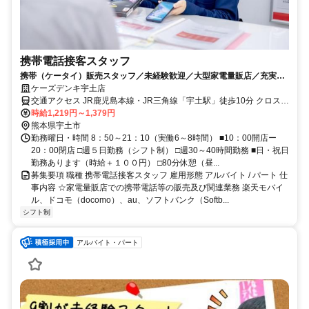
携帯電話接客スタッフ
携帯（ケータイ）販売スタッフ／未経験歓迎／大型家電量販店／充実し
た福利厚生／社割あり
ケーズデンキ宇土店
交通アクセス JR鹿児島本線・JR三角線「宇土駅」徒歩10分 クロス２
１UTO内
時給1,219円～1,379円
熊本県宇土市
勤務曜日・時間 8：50～21：10（実働6～8時間） ■10：00開店ー
20：00閉店 □週５日勤務（シフト制） □週30～40時間勤務 ■日・祝日
勤務あります（時給＋１００円） □80分休憩（昼...
募集要項 職種 携帯電話接客スタッフ 雇用形態 アルバイト / パート 仕
事内容 ☆家電量販店での携帯電話等の販売及び関連業務 楽天モバイ
ル、ドコモ（docomo）、au、ソフトバンク（Softb...
シフト制
アルバイト・パート