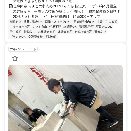
期勤務できる方歓迎！ ※6時間以上勤...
仕事内容 ☆★この求人のPOINT★☆ 伊藤忠グループ/24年5月設立 ・
未経験から一生モノの技術が身につく 環境！ ・将来整備職を目指す
20代の入社多数！ ・”土日祝”勤務は、時給300円アップ！...
制服あり
扶養内勤務OK
副業・WワークOK
1日4時間以内OK
主婦・主夫歓迎
フリーター歓迎
シフト自由
学歴不問
車通勤OK
職場見学可
平日のみOK
学生歓迎
転勤なし
未経験者歓迎
経験者歓迎
有資格者歓迎
研修あり
ブランクOK
交通費支給
長期歓迎
アルバイト・パート