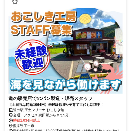
道の駅売店でのパン製造・販売スタッフ
【土日祝は時給1064円】未経験歓迎✨子育て世代も活躍中！
道の駅 宇土マリーナ おこしき館
交通・アクセス 網田駅から車で5分
時給1,034円以上
熊本県宇土市
勤務時間詳細 9:00～18:00(実働8h/休憩1h) ⭐16時や17時までの時短