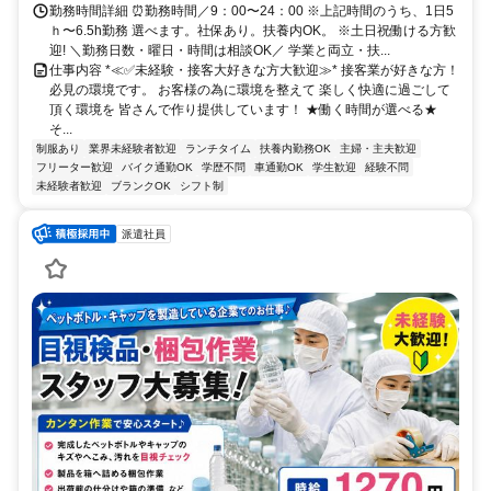
勤務時間詳細 ⏰勤務時間／9：00〜24：00 ※上記時間のうち、1日5
ｈ〜6.5h勤務 選べます。社保あり。扶養内OK。 ※土日祝働ける方歓
迎! ＼勤務日数・曜日・時間は相談OK／ 学業と両立・扶...
仕事内容 *≪✅未経験・接客大好きな方大歓迎≫* 接客業が好きな方！
必見の環境です。 お客様の為に環境を整えて 楽しく快適に過ごして
頂く環境を 皆さんで作り提供しています！ ★働く時間が選べる★
そ...
制服あり
業界未経験者歓迎
ランチタイム
扶養内勤務OK
主婦・主夫歓迎
フリーター歓迎
バイク通勤OK
学歴不問
車通勤OK
学生歓迎
経験不問
未経験者歓迎
ブランクOK
シフト制
派遣社員