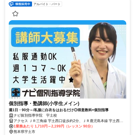
アルバイト・パート
個別指導・塾講師(小学生メイン)
週1日・90分～/私服に白衣をはおるだけ◎得意教科×個別指導
ナビ個別指導学院 宇土校
アクセス ＪＲ三角線 宇土西口徒歩約2分、ＪＲ鹿児島本線 宇土西口
徒歩約2分、ＪＲ鹿児島本線 富合西口徒歩約28分 宇土駅より徒歩1分
1業務あたり 1,710円～2,199円（レッスン 90分）
熊本県宇土市