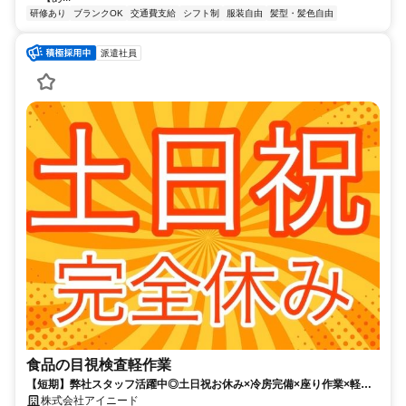
研修あり
ブランクOK
交通費支給
シフト制
服装自由
髪型・髪色自由
派遣社員
食品の目視検査軽作業
【短期】弊社スタッフ活躍中◎土日祝お休み×冷房完備×座り作業×軽作
業！働きやすさ抜群のお仕事♪☆日払い・週払い可
株式会社アイニード