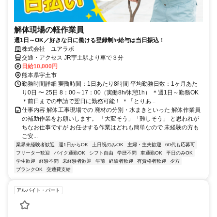
解体現場の軽作業員
週1日～OK／好きな日に働ける登録制✨給与は当日振込！
株式会社 ユアラボ
交通・アクセス JR宇土駅より車で３分
日給10,000円
熊本県宇土市
勤務時間詳細 実働時間：1日あたり8時間 平均勤務日数：1ヶ月あた
り0日 〜 25日 8：00～17：00（実働8h/休憩1h） ＊週1日～勤務OK
＊前日までの申請で翌日に勤務可能！ ＊「とりあ...
仕事内容 解体工事現場での 廃材の分別・水まきといった 解体作業員
の補助作業をお願いします。 「大変そう」「難しそう」 と思われが
ちなお仕事ですが お任せする作業はどれも簡単なので 未経験の方も
ご安...
業界未経験者歓迎
週1日からOK
土日祝のみOK
主婦・主夫歓迎
60代も応募可
フリーター歓迎
バイク通勤OK
シフト自由
学歴不問
車通勤OK
平日のみOK
学生歓迎
経験不問
未経験者歓迎
午前
経験者歓迎
有資格者歓迎
夕方
ブランクOK
交通費支給
アルバイト・パート