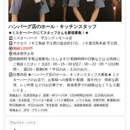
ハンバーグ店のホール・キッチンスタッフ
★ミスターバークにてスタッフさんを新規募集！★
ミスターバーク 宇土シティモール店
アクセス ＪＲ三角線 宇土西口徒歩約17分、ＪＲ鹿児島本線 宇土西口
徒歩約17分、ＪＲ鹿児島本線 松橋徒歩約42分 市立鶴城中学校から徒
時給1,050円
歩12分
熊本県宇土市
勤務時間 学業は最優先いたします◎ 勤務時間や日数などは お気軽に
ご相談ください！ [1]10：00～15：00 [2]17：00～22：00 ＊1日2時
間～、週2日～勤務OK ＊平日のみ・土日のみの...
仕事内容 ★ハンバーグ店のホール・キッチンスタッフ大募集★ ミス
ターバークのお店で、お客様への接客や 配膳、後片付け、簡単な調
理、レジ作業 などのお仕事です。 飲食業界での経験はなくても 心配
いりま...
制服あり
社員登用あり
副業・WワークOK
1日4時間以内OK
土日祝のみOK
主婦・主夫歓迎
フリーター歓迎
バイク通勤OK
シフト自由
学歴不問
車通勤OK
即日勤務OK
平日のみOK
学生歓迎
転勤なし
未経験者歓迎
経験者歓迎
研修あり
夕方
ブランクOK
アルバイト・パート