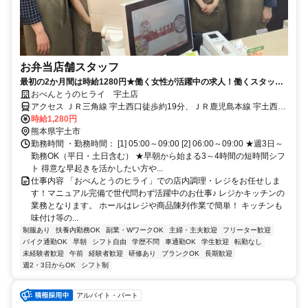
お弁当店舗スタッフ
最初の2か月間は時給1280円★働く女性が活躍中の求人！働くスタッフ
に会社からの特典もあり！長～く働ける環境♪
おべんとうのヒライ 宇土店
アクセス ＪＲ三角線 宇土西口徒歩約19分、ＪＲ鹿児島本線 宇土西口
徒歩約19分、ＪＲ三角線/ＪＲ鹿児島本線 緑川徒歩約43分
時給1,280円
熊本県宇土市
勤務時間 ・勤務時間： [1] 05:00～09:00 [2] 06:00～09:00 ★週3日～
勤務OK（平日・土日含む） ★早朝から始まる3～4時間の短時間シフ
ト 得意な早起きを活かしたい方や...
仕事内容 「おべんとうのヒライ」での店内調理・レジをお任せしま
す！マニュアル完備で世代問わず活躍中のお仕事♪ レジかキッチンの
業務となります。 ホールはレジや商品陳列作業で簡単！ キッチンも
味付け等の...
制服あり
扶養内勤務OK
副業・WワークOK
主婦・主夫歓迎
フリーター歓迎
バイク通勤OK
早朝
シフト自由
学歴不問
車通勤OK
学生歓迎
転勤なし
未経験者歓迎
午前
経験者歓迎
研修あり
ブランクOK
長期歓迎
週2・3日からOK
シフト制
アルバイト・パート