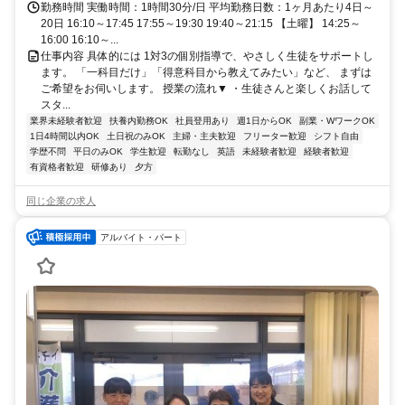
勤務時間 実働時間：1時間30分/日 平均勤務日数：1ヶ月あたり4日～
20日 16:10～17:45 17:55～19:30 19:40～21:15 【土曜】 14:25～
16:00 16:10～...
仕事内容 具体的には 1対3の個別指導で、やさしく生徒をサポートし
ます。 「一科目だけ」「得意科目から教えてみたい」など、 まずは
ご希望をお伺いします。 授業の流れ▼ ・生徒さんと楽しくお話して
スタ...
業界未経験者歓迎
扶養内勤務OK
社員登用あり
週1日からOK
副業・WワークOK
1日4時間以内OK
土日祝のみOK
主婦・主夫歓迎
フリーター歓迎
シフト自由
学歴不問
平日のみOK
学生歓迎
転勤なし
英語
未経験者歓迎
経験者歓迎
有資格者歓迎
研修あり
夕方
同じ企業の求人
アルバイト・パート