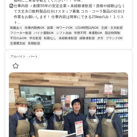
接時にご希望を教えてください！！ ※W...
仕事内容 ＜創業55年の安定企業＞未経験者歓迎！資格や経験はなく
て大丈夫◎飲料製品仕分けスタッフ募集 コカ・コーラ製品の仕分け
作業をお願いします！ 仕事内容は簡単にできる2Stepのみ！ 1.リス
ト...
制服あり
扶養内勤務OK
副業・WワークOK
1日4時間以内OK
主婦・主夫歓迎
フリーター歓迎
バイク通勤OK
シフト自由
学歴不問
車通勤OK
固定時間制
平日のみOK
学生歓迎
転勤なし
未経験者歓迎
経験者歓迎
夕方
ブランクOK
交通費支給
長期歓迎
アルバイト・パート