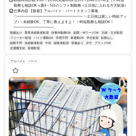
勤務も相談OK ⭐週4～5日のシフト制勤務 ⭐土日祝に入れる方大歓迎♪
仕事内容 【新着】アルバイト・パートスタッフ募集
◇━━━━━━━━━━━━━━━━━━ ✨土日祝は嬉しい時給アッ
プ♪ ✨未経験OK、丁寧に教えますよ！ ✨時短勤務も相談OK！
━━━━━━━━━━━...
制服あり
業界未経験者歓迎
扶養内勤務OK
副業・WワークOK
主婦・主夫歓迎
フリーター歓迎
バイク通勤OK
学歴不問
車通勤OK
学生歓迎
転勤なし
経験不問
未経験者歓迎
午前
経験者歓迎
研修あり
夕方
ブランクOK
交通費支給
長期歓迎
アルバイト・パート