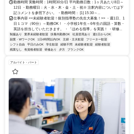
勤務時間 実働時間：1時間30分/日 平均勤務日数：1ヶ月あたり8日～
12日 ・勤務曜日：火・水・木・金・土・祝※ 注釈内容については下
記コメントを参照下さい。 ・勤務時間： [1] 15:30～...
仕事内容 <<未経験者歓迎！個別指導塾の先生大募集！>> ・週1日、1
日１コマ（90分）～勤務OK！ ・小学校1年生～6年生の国語・算数・
英語を担当していただきます。 ・「ほめる指導」を実践！ ・研修...
制服あり
業界未経験者歓迎
扶養内勤務OK
社員登用あり
週1日からOK
副業・WワークOK
1日4時間以内OK
主婦・主夫歓迎
フリーター歓迎
シフト自由
平日のみOK
学生歓迎
経験不問
未経験者歓迎
経験者歓迎
残業なし
有資格者歓迎
研修あり
夕方
ブランクOK
アルバイト・パート