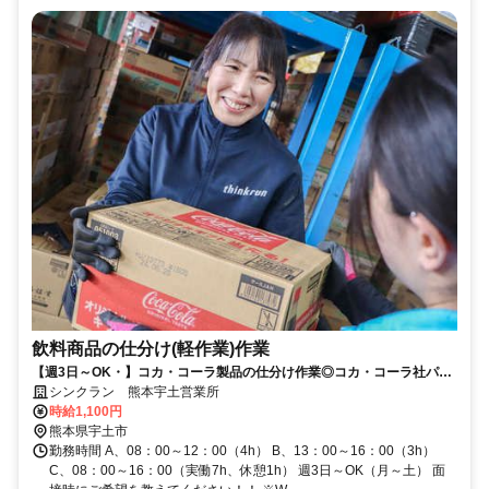
飲料商品の仕分け(軽作業)作業
【週3日～OK・】コカ・コーラ製品の仕分け作業◎コカ・コーラ社パー
トナー企業
シンクラン 熊本宇土営業所
時給1,100円
熊本県宇土市
勤務時間 A、08：00～12：00（4h） B、13：00～16：00（3h）
C、08：00～16：00（実働7h、休憩1h） 週3日～OK（月～土） 面