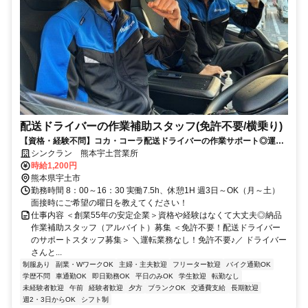
配送ドライバーの作業補助スタッフ(免許不要/横乗り)
【資格・経験不問】コカ・コーラ配送ドライバーの作業サポート◎運転
免許は必要ありません！
シンクラン 熊本宇土営業所
時給1,200円
熊本県宇土市
勤務時間 8：00～16：30 実働7.5h、休憩1H 週3日～OK（月～土）
面接時にご希望の曜日を教えてください！
仕事内容 ＜創業55年の安定企業＞資格や経験はなくて大丈夫◎納品
作業補助スタッフ（アルバイト）募集 ＜免許不要！配送ドライバー
のサポートスタッフ募集＞ ＼運転業務なし！免許不要♪／ ドライバー
さんと...
制服あり
副業・WワークOK
主婦・主夫歓迎
フリーター歓迎
バイク通勤OK
学歴不問
車通勤OK
即日勤務OK
平日のみOK
学生歓迎
転勤なし
未経験者歓迎
午前
経験者歓迎
夕方
ブランクOK
交通費支給
長期歓迎
週2・3日からOK
シフト制