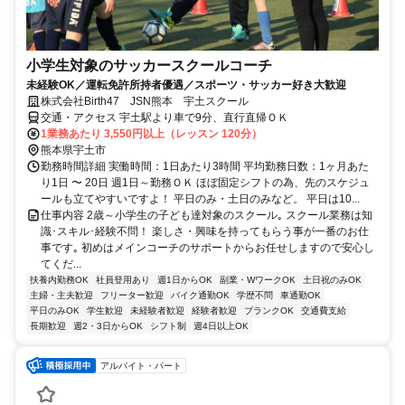
小学生対象のサッカースクールコーチ
未経験OK／運転免許所持者優遇／スポーツ・サッカー好き大歓迎
株式会社Birth47 JSN熊本 宇土スクール
交通・アクセス 宇土駅より車で9分、直行直帰ＯＫ
1業務あたり 3,550円以上（レッスン 120分）
熊本県宇土市
勤務時間詳細 実働時間：1日あたり3時間 平均勤務日数：1ヶ月あた
り1日 〜 20日 週1日～勤務ＯＫ ほぼ固定シフトの為、先のスケジュ
ールも立てやすいですよ！ 平日のみ・土日のみなど。 平日は10...
仕事内容 2歳～小学生の子ども達対象のスクール｡ スクール業務は知
識･スキル･経験不問！ 楽しさ・興味を持ってもらう事が一番のお仕
事です｡ 初めはメインコーチのサポートからお任せしますので安心し
てくだ...
扶養内勤務OK
社員登用あり
週1日からOK
副業・WワークOK
土日祝のみOK
主婦・主夫歓迎
フリーター歓迎
バイク通勤OK
学歴不問
車通勤OK
平日のみOK
学生歓迎
未経験者歓迎
経験者歓迎
ブランクOK
交通費支給
長期歓迎
週2・3日からOK
シフト制
週4日以上OK
アルバイト・パート