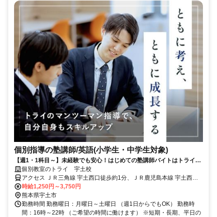
個別指導の塾講師/英語(小学生・中学生対象)
【週1・1科目～】未経験でも安心！はじめての塾講師バイトはトライで
◎
個別教室のトライ 宇土校
アクセス ＪＲ三角線 宇土西口徒歩約1分、ＪＲ鹿児島本線 宇土西口
徒歩約1分、ＪＲ鹿児島本線 富合西口徒歩約27分
時給1,250円～3,750円
熊本県宇土市
勤務時間 勤務曜日：月曜日～土曜日 （週1日からでもOK） 勤務時
間：16時～22時 （ご希望の時間に働けます） ※短期・長期、平日の