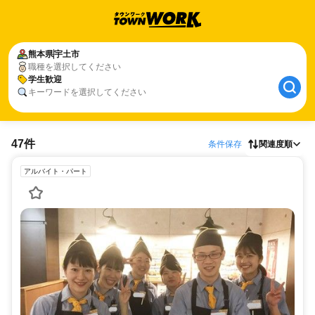
熊本県
宇土市
職種を選択してください
学生歓迎
キーワードを選択してください
47件
条件保存
関連度順
アルバイト・パート