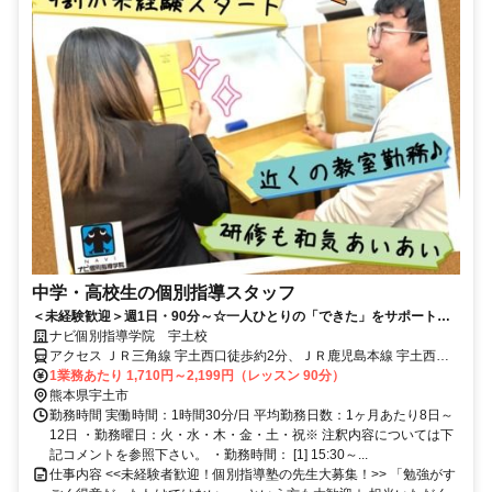
中学・高校生の個別指導スタッフ
＜未経験歓迎＞週1日・90分～☆一人ひとりの「できた」をサポートす
るお仕事！
ナビ個別指導学院 宇土校
アクセス ＪＲ三角線 宇土西口徒歩約2分、ＪＲ鹿児島本線 宇土西口
徒歩約2分、ＪＲ鹿児島本線 富合西口徒歩約28分 宇土駅より徒歩1分
1業務あたり 1,710円～2,199円（レッスン 90分）
熊本県宇土市
勤務時間 実働時間：1時間30分/日 平均勤務日数：1ヶ月あたり8日～
12日 ・勤務曜日：火・水・木・金・土・祝※ 注釈内容については下
記コメントを参照下さい。 ・勤務時間： [1] 15:30～...
仕事内容 <<未経験者歓迎！個別指導塾の先生大募集！>> 「勉強がす