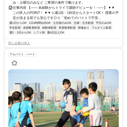
み・土曜日のみなど ご希望の条件で働けます。
仕事内容 【―― 未経験からトライで講師デビューを！ ――】 ▼▼
この求人のPOINT！ ▼▼ □ 週1回・1科目からスタートOK！ 授業の予
定が決まる前でも安心です◎ □ 「初めてのバイトで不安...
週1日からOK
1日4時間以内OK
土日祝のみOK
主婦・主夫歓迎
平日のみOK
学生歓迎
未経験者歓迎
経験者歓迎
有資格者歓迎
研修あり
フルタイム歓迎
週2・3日からOK
シフト制
週4日以上OK
同じ企業の求人
アルバイト・パート