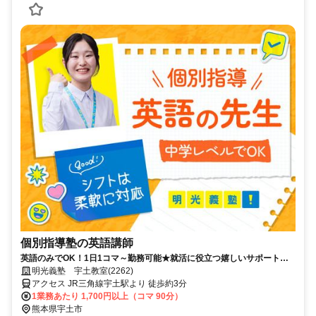
個別指導塾の英語講師
英語のみでOK！1日1コマ～勤務可能★就活に役立つ嬉しいサポートも
◎ミドル・シニアも活躍中
明光義塾 宇土教室(2262)
アクセス JR三角線宇土駅より 徒歩約3分
1業務あたり 1,700円以上（コマ 90分）
熊本県宇土市