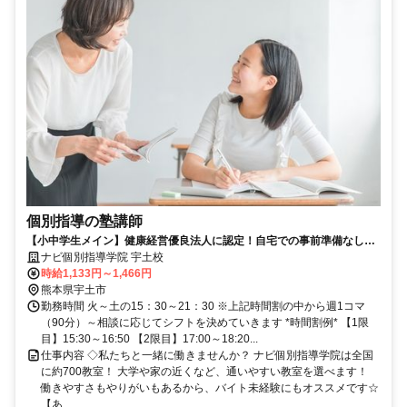
個別指導の塾講師
【小中学生メイン】健康経営優良法人に認定！自宅での事前準備なしで
学業と両立OK◎
ナビ個別指導学院 宇土校
時給1,133円～1,466円
熊本県宇土市
勤務時間 火～土の15：30～21：30 ※上記時間割の中から週1コマ
（90分）～相談に応じてシフトを決めていきます *時間割例* 【1限
目】15:30～16:50 【2限目】17:00～18:20...
仕事内容 ◇私たちと一緒に働きませんか？ ナビ個別指導学院は全国
に約700教室！ 大学や家の近くなど、通いやすい教室を選べます！
働きやすさもやりがいもあるから、バイト未経験にもオススメです☆
【あ...