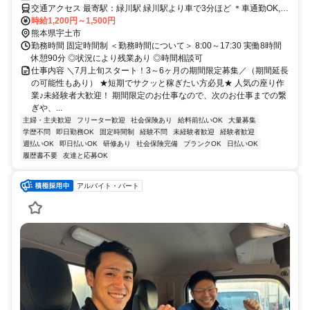
交通アクセス 最寄駅：緑川駅 緑川駅より車で3分ほど ＊車通勤OK,転
勤なし,バイク通勤OK
時給1,200円～1,500円
熊本県宇土市
勤務時間 固定時間制 ＜勤務時間について＞ 8:00～17:30 実働8時間
休憩90分 ◎状況により残業あり ◎時間相談可
仕事内容 ＼7月上旬スタート！3～6ヶ月の期間限定募集／（期間延長
の可能性もあり） ★短期でサクッと稼ぎたい方必見★ 人気の座り作
業♪未経験者大歓迎！ 期間限定のお仕事なので、次のお仕事までの繋
ぎや、...
主婦・主夫歓迎
フリーター歓迎
社会保険あり
給料前払いOK
大量募集
学歴不問
即日勤務OK
固定時間制
経験不問
未経験者歓迎
経験者歓迎
週払いOK
即日払いOK
研修あり
社会保険完備
ブランクOK
日払いOK
履歴書不要
友達と応募OK
アルバイト・パート