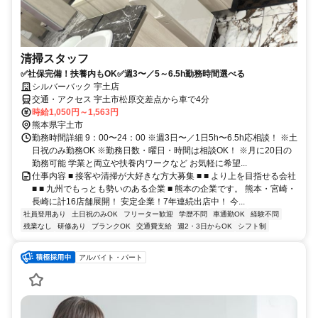
清掃スタッフ
✅社保完備！扶養内もOK✅週3〜／5～6.5h勤務時間選べる
シルバーバック 宇土店
交通・アクセス 宇土市松原交差点から車で4分
時給1,050円～1,563円
熊本県宇土市
勤務時間詳細 9：00〜24：00 ※週3日〜／1日5h〜6.5h応相談！ ※土
日祝のみ勤務OK ※勤務日数・曜日・時間は相談OK！ ※月に20日の
勤務可能 学業と両立や扶養内ワークなど お気軽に希望...
仕事内容 ■ 接客や清掃が大好きな方大募集 ■ ■ より上を目指せる会社
■ ■ 九州でもっとも勢いのある企業 ■ 熊本の企業です。 熊本・宮崎・
長崎に計16店舗展開！ 安定企業！7年連続出店中！ 今...
社員登用あり
土日祝のみOK
フリーター歓迎
学歴不問
車通勤OK
経験不問
残業なし
研修あり
ブランクOK
交通費支給
週2・3日からOK
シフト制
アルバイト・パート