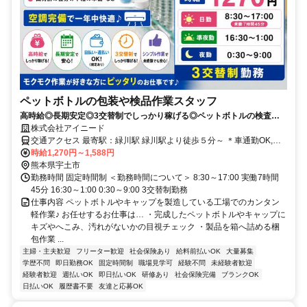
ペットボトルの包装や検品作業スタッフ
高時給◎長期安定◎3交替制でしっかり稼げる◎ペットボトルの検査・
梱包作業！◎日払い・週払い可
株式会社アイニード
交通アクセス 最寄駅：緑川駅 緑川駅より徒歩５分～ ＊車通勤OK,駅
近5分以内,転勤なし,バイク通勤OK
時給1,270円～1,588円
熊本県宇土市
勤務時間 固定時間制 ＜勤務時間について＞ 8:30～17:00 実働7時間
45分 16:30～1:00 0:30～9:00 3交替制勤務
仕事内容 ペットボトルやキャップを製造している工場でのカンタン
軽作業♪ お任せするお仕事は… ・完成したペットボトルやキャップに
キズやへこみ、汚れがないかの目視チェック ・製品を箱へ詰める梱
包作業 ...
主婦・主夫歓迎
フリーター歓迎
社会保険あり
給料前払いOK
大量募集
学歴不問
即日勤務OK
固定時間制
職場見学可
経験不問
未経験者歓迎
経験者歓迎
週払いOK
即日払いOK
研修あり
社会保険完備
ブランクOK
日払いOK
履歴書不要
友達と応募OK