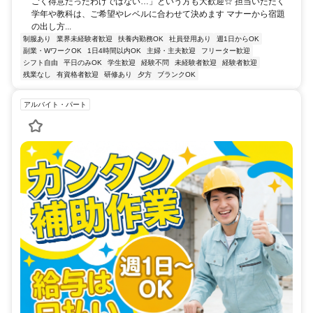
ごく得意だったわけではない…」という方も大歓迎☆ 担当いただく
学年や教科は、ご希望やレベルに合わせて決めます マナーから宿題
の出し方...
制服あり
業界未経験者歓迎
扶養内勤務OK
社員登用あり
週1日からOK
副業・WワークOK
1日4時間以内OK
主婦・主夫歓迎
フリーター歓迎
シフト自由
平日のみOK
学生歓迎
経験不問
未経験者歓迎
経験者歓迎
残業なし
有資格者歓迎
研修あり
夕方
ブランクOK
アルバイト・パート