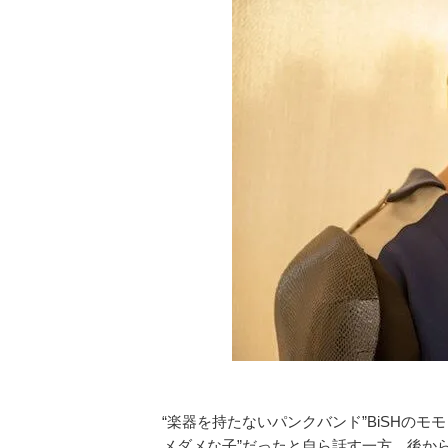
“楽器を持たないパンクバンド”BiSHの
メダメな子”だったと自ら話す一方、後か