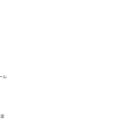
ール
ね
て楽
い