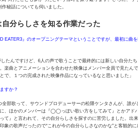
e」の制作秘話についても伺いました。
は自分らしさを知る作業だった
ト『GOD EATER3』のオープニングテーマということですが、最初に曲
気がしたんですけど、6人の声で歌うことで最終的には新しい自分たち
。楽曲とアニメーションを合わせた映像はメンバー全員で見たん
とで、１つの完成された映像作品になっているなと思いました」
ますか？
つ全部歌って、サウンドプロデューサーの松隈ケンタさんが、誰が
時に、ほかのメンバーは『◯◯っぽい歌い方をしてみて』とかアド
って』と言われて、その自分らしさを探すのに苦労しました。出
印象の歌声だったので“これが今の自分らしさなのかな”と客観的に