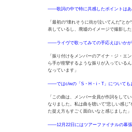
——歌詞の中で特に共感したポイントはあ
「最初の“壊れそうに街が泣いてんだ”とか
表しているし、廃墟のイメージで撮影した
——ライヴで歌ってみての手応えはいかが
「振り付けをメンバーのアイナ・ジ・エン
ら手が痙攣するような振りが入っているん
なっています」
——ではc/wの「S・H・i・T」について
「この曲は、メンバー全員が作詞をしてい
なりました。私は曲を聴いて“悲しい感じ
た捉え方もすごく面白いなと感じました」
——12月22日にはツアーファイナルの幕