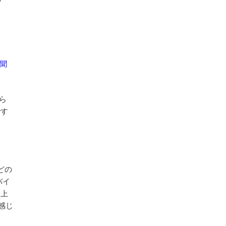
を聞
ら
です
どの
バイ
来上
感じ