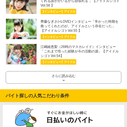
くれる誰かがいるから頑張れる 」【アイドルシゴト
Vol.56 】
【インタビュー】アイドル
齊藤なぎさ(=LOVE)インタビュー「辛かった時期を
救ってくれたのが、アイドルという存在だった」
【アイドルシゴトVol.55 】
【インタビュー】アイドル
江嶋綾恵梨（26時のマスカレイド）インタビュー
「これまで培った経験が今の活動の源」【アイドル
シゴトVol.54】
【インタビュー】アイドル
さらに読み込む
バイト探しの人気こだわり条件