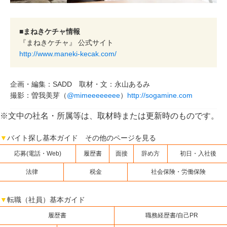
■まねきケチャ情報
『まねきケチャ』 公式サイト
http://www.maneki-kecak.com/
企画・編集：SADD 取材・文：永山あるみ
撮影：曽我美芽（
@mimeeeeeeee
）
http://sogamine.com
※文中の社名・所属等は、取材時または更新時のものです。
▼
バイト探し基本ガイド その他のページを見る
応募(電話・Web)
履歴書
面接
辞め方
初日・入社後
法律
税金
社会保険・労働保険
▼
転職（社員）基本ガイド
履歴書
職務経歴書/自己PR