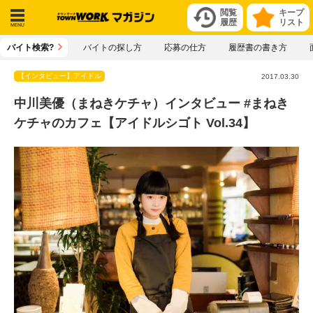
閲覧
キープ
履歴
リスト
メニ
バイト検索?
バイトの探し方
応募の仕方
履歴書の書き方
ュー
【インタビュー】アイドル
2017.03.30
中川美優（まねきケチャ）インタビュー #まねき
ケチャのカフェ【アイドルシゴト Vol.34】