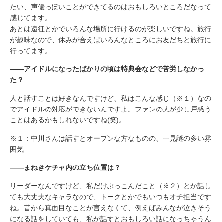
たい、声優っぽいことができてるのはおもしろいところだなって
感じてます。
あとは遠征とかでいろんな場所に行けるのが楽しいですね。旅行
が趣味なので、休みが合えばいろんなところにお友だちと旅行に
行ってます。
――アイドルになったばかりの頃は特典会などで苦労しなかっ
た？
人と話すことは好きなんですけど、私はこんな感じ（※１）なの
でアイドルの対応ができないんですよ。ファンの人が少し戸惑う
ことはあるかもしれないですね(笑)。
※１：中川さんは話すとオープンな方なものの、一見謎の多い雰
囲気
――まねきケチャ内の立ち位置は？
リーダーなんですけど、私だけぶっこんだこと（※２）とか話し
ても大丈夫なキャラなので、トークとかでもいつもオチ担当です
ね。昔から真面目なことが言えなくて、例えばみんなが泣きそう
になる話をしていても、私が話すとおもしろい話になっちゃうん