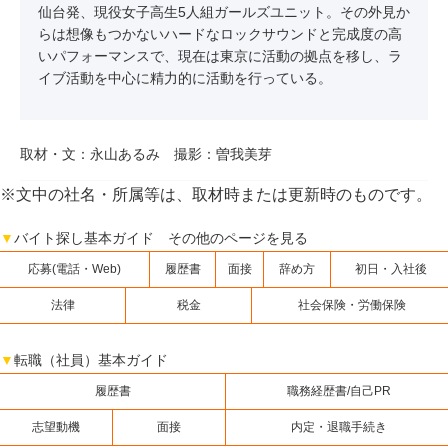
仙台発、現役女子高生5人組ガールズユニット。その外見か
らは想像もつかないハードなロックサウンドと完成度の高
いパフォーマンスで、現在は東京に活動の拠点を移し、ラ
イブ活動を中心に精力的に活動を行っている。
取材・文：永山あるみ 撮影：曽我美芽
※文中の社名・所属等は、取材時または更新時のものです。
▼
バイト探し基本ガイド その他のページを見る
応募(電話・Web)
履歴書
面接
辞め方
初日・入社後
法律
税金
社会保険・労働保険
▼
転職（社員）基本ガイド
履歴書
職務経歴書/自己PR
志望動機
面接
内定・退職手続き