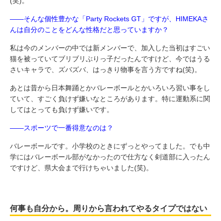
(笑)。
――そんな個性豊かな「Party Rockets GT」ですが、HIMEKAさ
んは自分のことをどんな性格だと思っていますか？
私は今のメンバーの中では新メンバーで、加入した当初はすごい
猫を被っていてブリブリぶりっ子だったんですけど、今ではうる
さいキャラで、ズバズバ、はっきり物事を言う方ですね(笑)。
あとは昔から日本舞踊とかバレーボールとかいろいろ習い事をし
ていて、すごく負けず嫌いなところがあります。特に運動系に関
してはとっても負けず嫌いです。
――スポーツで一番得意なのは？
バレーボールです。小学校のときにずっとやってました。でも中
学にはバレーボール部がなかったので仕方なく剣道部に入ったん
ですけど、県大会まで行けちゃいました(笑)。
何事も自分から。周りから言われてやるタイプではない