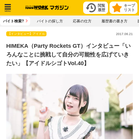
閲覧
キープ
履歴
リスト
メニ
バイト検索?
バイトの探し方
応募の仕方
履歴書の書き方
ュー
【インタビュー】アイドル
2017.06.21
HIMEKA（Party Rockets GT）インタビュー「い
ろんなことに挑戦して自分の可能性を広げていき
たい」【アイドルシゴトVol.40】