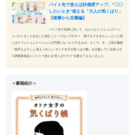
バイト先で使えば好感度アップ。“〇〇
したいとき”使える「大人の気くばり」
【後輩から先輩編】
バイト先で先輩に対して、なんとなくコミュニケーシ
ョンがうまくとれないと悩むことってないですか？ 誰でもできるちょっとした気
くばりでコミュニケーションが円滑になったりするもの。そこで、今、人気の書籍
『相手もよろこぶ 私もうれしい オトナ女子の気くばり帳』を出版している気くば
り調査委員会にバイトで使える“気くばりテク”を教えてもらいました。
＜書籍紹介＞