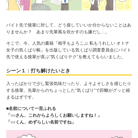
バイト先で後輩に対して、どう接していいか分からないことはあ
りませんか？ あまり先輩風を吹かすのも嫌だし…。
そこで、今、人気の書籍『相手もよろこぶ 私もうれしい オトナ
女子の気くばり帳』を出版している気くばり調査委員会にバイト
先で使える後輩が喜ぶ“気くばりテク”を教えてもらいました。
シーン１：打ち解けたいとき
入ったばかりで少し緊張気味だったり、よそよそしさを感じたり
する後輩。先輩からのちょっとした“気くばり”で距離がグッと縮
まるはずです。
■名前について一言ふれる
「○○さん、これからよろしくお願いしますね！」
「○○くん、めずらしい名前ですね」