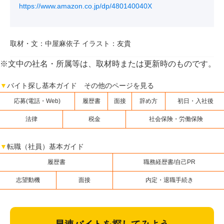
https://www.amazon.co.jp/dp/480140040X
取材・文：中屋麻依子 イラスト：友貴
※文中の社名・所属等は、取材時または更新時のものです。
▼
バイト探し基本ガイド その他のページを見る
応募(電話・Web)
履歴書
面接
辞め方
初日・入社後
法律
税金
社会保険・労働保険
▼
転職（社員）基本ガイド
履歴書
職務経歴書/自己PR
志望動機
面接
内定・退職手続き