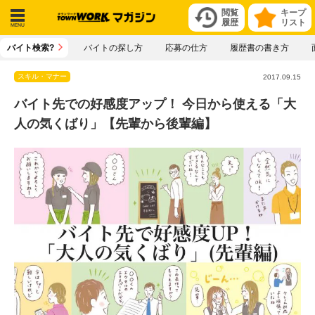
閲覧
キープ
履歴
リスト
メニ
バイト検索?
バイトの探し方
応募の仕方
履歴書の書き方
ュー
スキル・マナー
2017.09.15
バイト先での好感度アップ！ 今日から使える「大
人の気くばり」【先輩から後輩編】