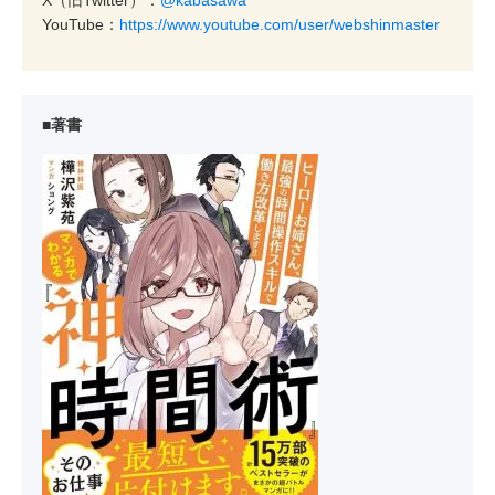
X（旧Twitter）：
@kabasawa
YouTube：
https://www.youtube.com/user/webshinmaster
■著書