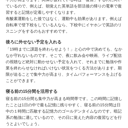
ているので、例えば、朝覚えた英単語を部活後の帰りの電車で復
習すると記憶が定着しやすくなります。
有酸素運動をした後ではなく、運動中も効果があります。例えば
自転車で登下校をしている人なら、下校中にイヤホンで英語のリ
スニングをするのもおすすめです。
後ろに外せない予定を入れる
「19時までに課題を終わらせよう！」と心の中で決めても、なか
なか守れないものです。そこで、夜に飲み会や映画、ライブ配信
の視聴など絶対に動かせない予定を入れて、それまでに勉強や作
業を終わらせなければいけない状況をつくる方法があります。期
限が迫ることで集中力が高まり、タイムパフォーマンスを上げる
ことができます。
寝る前の15分間を活用する
寝る前の15分間も集中力が高まる時間帯です。この時間に記憶し
たことは1日の中で最も記憶に残りやすく、寝る前の15分間は日
中の１時間に匹敵する記憶力のゴールデンタイムなのです。暗記
系の勉強に適しているので、その日に覚えた内容の復習などを行
うとよいでしょう。