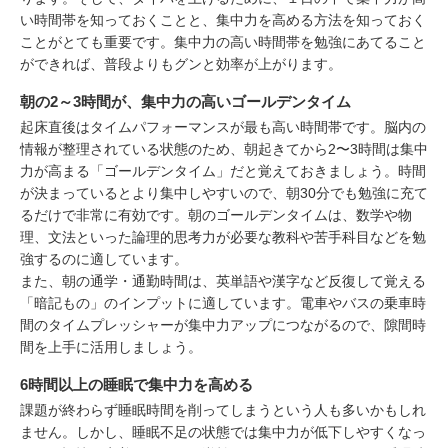
い時間帯を知っておくことと、集中力を高める方法を知っておく
ことがとても重要です。集中力の高い時間帯を勉強にあてること
ができれば、普段よりもグンと効率が上がります。
朝の2～3時間が、集中力の高いゴールデンタイム
起床直後はタイムパフォーマンスが最も高い時間帯です。脳内の
情報が整理されている状態のため、朝起きてから2〜3時間は集中
力が高まる「ゴールデンタイム」だと覚えておきましょう。時間
が決まっているとより集中しやすいので、朝30分でも勉強に充て
るだけで非常に有効です。朝のゴールデンタイムは、数学や物
理、文法といった論理的思考力が必要な教科や苦手科目などを勉
強するのに適しています。
また、朝の通学・通勤時間は、英単語や漢字など反復して覚える
「暗記もの」のインプットに適しています。電車やバスの乗車時
間のタイムプレッシャーが集中力アップにつながるので、隙間時
間を上手に活用しましょう。
6時間以上の睡眠で集中力を高める
課題が終わらず睡眠時間を削ってしまうという人も多いかもしれ
ません。しかし、睡眠不足の状態では集中力が低下しやすくなっ