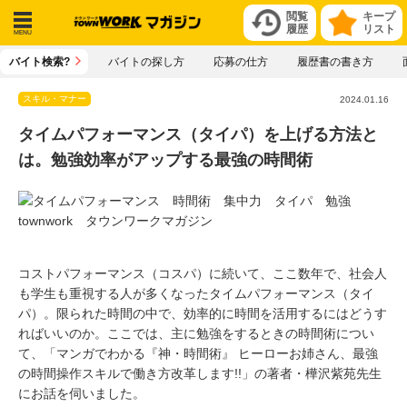
閲覧
キープ
履歴
リスト
メニ
バイト検索?
バイトの探し方
応募の仕方
履歴書の書き方
ュー
スキル・マナー
2024.01.16
タイムパフォーマンス（タイパ）を上げる方法と
は。勉強効率がアップする最強の時間術
コストパフォーマンス（コスパ）に続いて、ここ数年で、社会人
も学生も重視する人が多くなったタイムパフォーマンス（タイ
パ）。限られた時間の中で、効率的に時間を活用するにはどうす
ればいいのか。ここでは、主に勉強をするときの時間術につい
て、「マンガでわかる『神・時間術』 ヒーローお姉さん、最強
の時間操作スキルで働き方改革します!!」の著者・樺沢紫苑先生
にお話を伺いました。