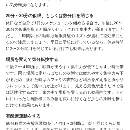
い気分転換になります。
20分～30分の仮眠、もしくは数分目を閉じる
休日など自分で1日のスケジュールを組める場合は、午後に20〜
30分の仮眠を取ると脳がリセットされて集中力が高まります。た
だし、１時間以上の睡眠は睡眠覚醒のリズムが崩れて逆効果にな
るので注意しましょう。平日に学校に行っているなら、休み時間
に2〜３分間目を閉じているだけでも効果はあります。
場所を変えて気分転換する
午後２〜４時頃は、眠気が出やすく集中力が低下しやすい時間帯
です。同じ場所に座りっぱなしの状態では疲れやすく集中力も下
がるため、疲れた時はカフェや図書館など場所を変えると脳がリ
フレッシュして集中力が上がります。見える景色が違うだけで脳
は活性化するので、家の中で場所を変えるのも効果的です。トイ
レにいったり自販機に飲み物を買いに行くなど少しの距離を歩く
だけでも効果はあります。
有酸素運動をする
60分程度の有酸素運動をした後1〜2時間は、朝と同じくらい集
中力が高まります。肉体が疲れている時は「復習」するのに向い