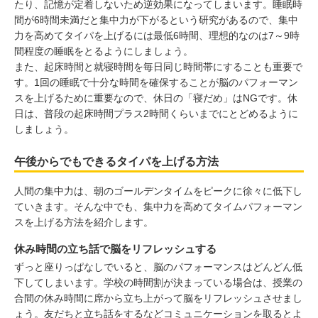
たり、記憶が定着しないため逆効果になってしまいます。睡眠時
間が6時間未満だと集中力が下がるという研究があるので、集中
力を高めてタイパを上げるには最低6時間、理想的なのは7～9時
間程度の睡眠をとるようにしましょう。
また、起床時間と就寝時間を毎日同じ時間帯にすることも重要で
す。1回の睡眠で十分な時間を確保することが脳のパフォーマン
スを上げるために重要なので、休日の「寝だめ」はNGです。休
日は、普段の起床時間プラス2時間くらいまでにとどめるように
しましょう。
午後からでもできるタイパを上げる方法
人間の集中力は、朝のゴールデンタイムをピークに徐々に低下し
ていきます。そんな中でも、集中力を高めてタイムパフォーマン
スを上げる方法を紹介します。
休み時間の立ち話で脳をリフレッシュする
ずっと座りっぱなしでいると、脳のパフォーマンスはどんどん低
下してしまいます。学校の時間割が決まっている場合は、授業の
合間の休み時間に席から立ち上がって脳をリフレッシュさせまし
ょう。友だちと立ち話をするなどコミュニケーションを取るとよ