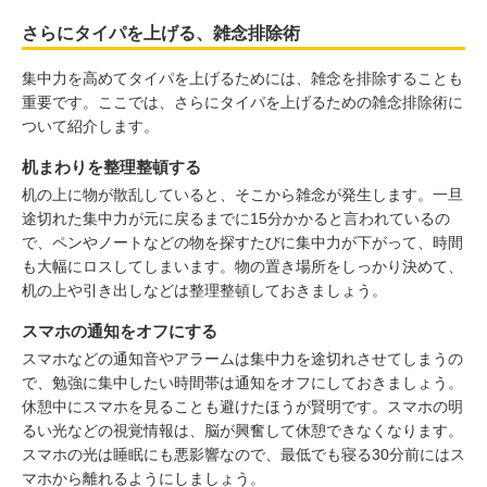
さらにタイパを上げる、雑念排除術
集中力を高めてタイパを上げるためには、雑念を排除することも
重要です。ここでは、さらにタイパを上げるための雑念排除術に
ついて紹介します。
机まわりを整理整頓する
机の上に物が散乱していると、そこから雑念が発生します。一旦
途切れた集中力が元に戻るまでに15分かかると言われているの
で、ペンやノートなどの物を探すたびに集中力が下がって、時間
も大幅にロスしてしまいます。物の置き場所をしっかり決めて、
机の上や引き出しなどは整理整頓しておきましょう。
スマホの通知をオフにする
スマホなどの通知音やアラームは集中力を途切れさせてしまうの
で、勉強に集中したい時間帯は通知をオフにしておきましょう。
休憩中にスマホを見ることも避けたほうが賢明です。スマホの明
るい光などの視覚情報は、脳が興奮して休憩できなくなります。
スマホの光は睡眠にも悪影響なので、最低でも寝る30分前にはス
マホから離れるようにしましょう。