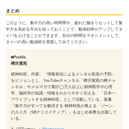
まとめ
このように、集中力の高い時間帯や、疲れた脳をリセットして集
中力を高める方法を知っておくことで、勉強効率がアップしてタ
イパを上げることができます。自分の時間をマネジメントして、
タイパの高い勉強術を実践してみてください。
■Profile
樺沢紫苑
精神科医、作家。「情報発信によるメンタル疾患の予防」
をビジョンとし、YouTubeチャンネル「樺沢紫苑の樺チャ
ンネル」やメルマガで累計◯万人以上に精神医学や心理
学、脳科学の知識・情報をわかりやすく伝える、「日本一
アウトプットする精神科医」として活動している。著書
『集中力がすべてを解決する 精神科医が教える「ゾーン」
の入り方（SBクリエイティブ）』をはじめ多数を出版して
いる。