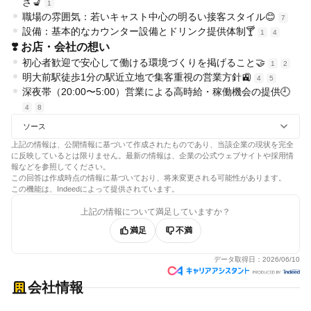
さ💺
1
職場の雰囲気：若いキャスト中心の明るい接客スタイル😊
7
設備：基本的なカウンター設備とドリンク提供体制🍸
1
4
❣️ お店・会社の想い
初心者歓迎で安心して働ける環境づくりを掲げること🤝
1
2
明大前駅徒歩1分の駅近立地で集客重視の営業方針🚉
4
5
深夜帯（20:00〜5:00）営業による高時給・稼働機会の提供🕘
4
8
ソース
上記の情報は、公開情報に基づいて作成されたものであり、当該企業の現状を完全
に反映しているとは限りません。最新の情報は、企業の公式ウェブサイトや採用情
報などを参照してください。
この回答は作成時点の情報に基づいており、将来変更される可能性があります。
この機能は、Indeedによって提供されています。
上記の情報について満足していますか？
満足
不満
データ取得日：
2026/06/10
会社情報