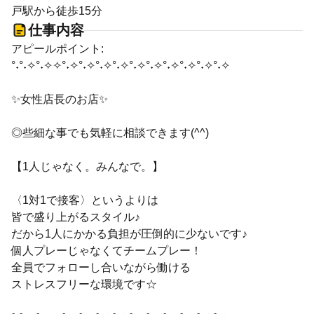
戸駅から徒歩15分
仕事内容
アピールポイント:
°˖°˖✧°˖✧✧°˖✧°˖✧°˖✧°˖✧°˖✧°˖✧°˖✧°˖✧°˖✧°˖✧
✨女性店長のお店✨
◎些細な事でも気軽に相談できます(^^)
【1人じゃなく。みんなで。】
〈1対1で接客〉というよりは
皆で盛り上がるスタイル♪
だから1人にかかる負担が圧倒的に少ないです♪
個人プレーじゃなくてチームプレー！
全員でフォローし合いながら働ける
ストレスフリーな環境です☆