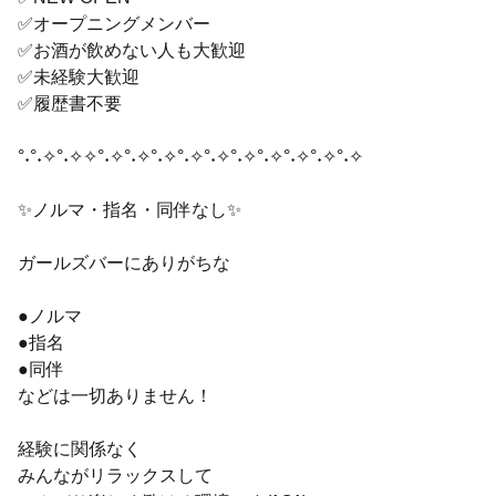
✅オープニングメンバー
✅お酒が飲めない人も大歓迎
✅未経験大歓迎
✅履歴書不要
°˖°˖✧°˖✧✧°˖✧°˖✧°˖✧°˖✧°˖✧°˖✧°˖✧°˖✧°˖✧°˖✧
✨ノルマ・指名・同伴なし✨
ガールズバーにありがちな
●ノルマ
●指名
●同伴
などは一切ありません！
経験に関係なく
みんながリラックスして