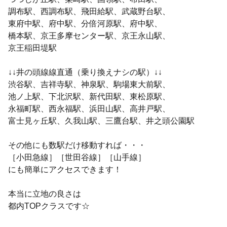
調布駅、西調布駅、飛田給駅、武蔵野台駅、
東府中駅、府中駅、分倍河原駅、府中駅、
橋本駅、京王多摩センター駅、京王永山駅、
京王稲田堤駅
↓↓井の頭線線直通（乗り換えナシの駅）↓↓
渋谷駅、吉祥寺駅、神泉駅、駒場東大前駅、
池ノ上駅、下北沢駅、新代田駅、東松原駅、
永福町駅、西永福駅、浜田山駅、高井戸駅、
富士見ヶ丘駅、久我山駅、三鷹台駅、井之頭公園駅
その他にも数駅だけ移動すれば・・・
［小田急線］［世田谷線］［山手線］
にも簡単にアクセスできます！
本当に立地の良さは
都内TOPクラスです☆