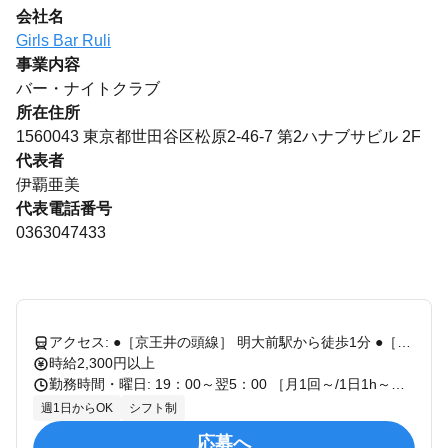
会社名
Girls Bar Ruli
事業内容
バー・ナイトクラブ
所在住所
1560043 東京都世田谷区松原2-46-7 第2ハナブサビル 2F
代表者
伊覇亜美
代表電話番号
0363047433
アクセス: ●［京王井の頭線］ 明大前駅から徒歩1分 ●［京王線］ 代田橋駅から徒歩13分 ●［東急世田谷線］ 下高井戸駅から徒歩15分
時給2,300円以上
勤務時間・曜日: 19：00～翌5：00 ［月1回～/1日1h～OKです♪］ ✅終電上がりOK ✅深夜からの出勤もOK --------------------------------------- ▼シフト例▼ 19:00～22:00 20:00～23:00 21:00～24:00 22:00～3:00 24:00～5:00 ※休憩時間は法定労働時間に則り付与
週1日からOK
シフト制
応募へ