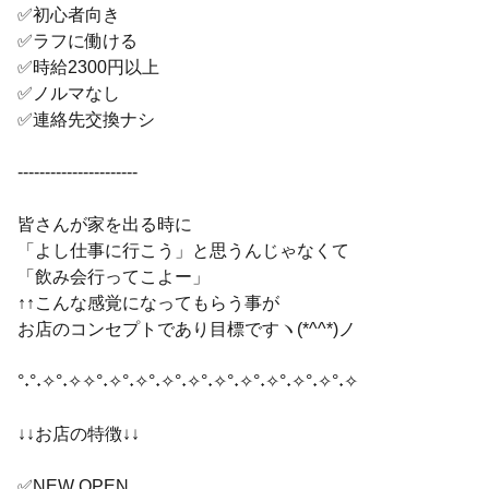
✅初心者向き
✅ラフに働ける
✅時給2300円以上
✅ノルマなし
✅連絡先交換ナシ
----------------------
皆さんが家を出る時に
「よし仕事に行こう」と思うんじゃなくて
「飲み会行ってこよー」
↑↑こんな感覚になってもらう事が
お店のコンセプトであり目標ですヽ(*^^*)ノ
°˖°˖✧°˖✧✧°˖✧°˖✧°˖✧°˖✧°˖✧°˖✧°˖✧°˖✧°˖✧°˖✧
↓↓お店の特徴↓↓
✅NEW OPEN