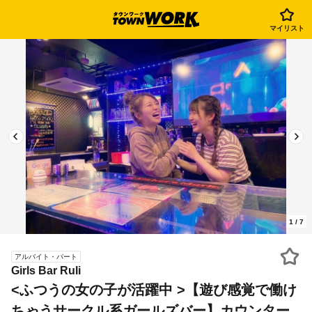
マイリスト
1
/
7
アルバイト・パート
Girls Bar Ruli
<ふつうの女の子が活躍中 >【遊び感覚で働け
ちゃうサークル系ガールズバー】カウンター