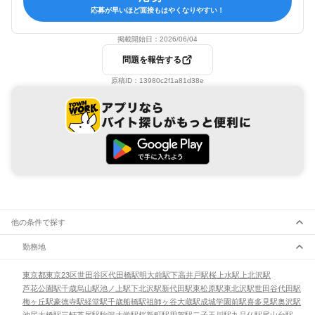
応募が早いほど面接もはやくなりやすい！
掲載開始日：
2026/06/04
問題を報告する
原稿ID：
13980c2f1a81d38e
他の条件で探す
勤務地
東京都
東京23区
世田谷区
代田橋駅
明大前駅
下高井戸駅
桜上水駅
上北沢駅
芦花公園駅
千歳烏山駅
池ノ上駅
下北沢駅
新代田駅
東松原駅
東北沢駅
世田谷代田駅
梅ヶ丘駅
豪徳寺駅
経堂駅
千歳船橋駅
祖師ヶ谷大蔵駅
成城学園前駅
喜多見駅
奥沢駅