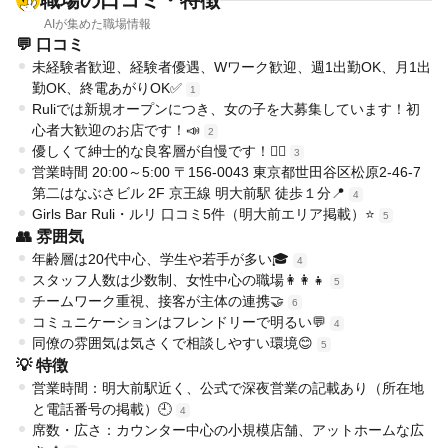
職場の口コミ・特徴
AIが集めた職場情報
💬 口コミ
未経験者歓迎、経験者優遇、Wワーク歓迎、週1出勤OK、月1出
勤OK、終電あがりOK✅
1
Ruliでは新規オープンにつき、女の子を大募集しています！初
心者大歓迎のお店です！📣
2
優しくて紳士的な良客層が自慢です！🙋‍♂️
3
営業時間 20:00～5:00 〒156-0043 東京都世田谷区松原2-46-7
第二はなぶさビル 2F 京王線 明大前駅 徒歩１分📍
4
Girls Bar Ruli・ルリ 口コミ5件（明大前エリア掲載）⭐
5
👥 雰囲気
年齢層は20代中心、学生や若手が多い🎓
4
スタッフ人数は少数制、女性中心の職場👩‍👩‍👧
5
チームワーク重視、接客が主体の連携🤝
6
コミュニケーションはフレンドリーで明るい💬
4
同僚の雰囲気は気さくで相談しやすい環境😊
5
💡 特徴
営業時間：明大前駅近く、公式で深夜営業の記載あり（所在地
と電話番号の掲載）🕘
4
席数・広さ：カウンター中心の小規模店舗、アットホームな広