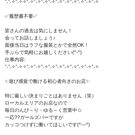
°˖°˖✧°˖✧✧°˖✧°˖✧°˖✧°˖✧°˖✧°˖✧°˖✧°˖✧°˖✧°˖✧
✅履歴書不要✅
皆さんの過去は気にしません！
会ってお話しましょう♪
面接当日はラフな服装とかで全然OK！
手ぶらで気軽にお越しください(^-^)
仕事内容:
°˖°˖✧°˖✧✧°˖✧°˖✧°˖✧°˖✧°˖✧°˖✧°˖✧°˖✧°˖✧°˖✧
✨遊び感覚で働ける初心者向きのお店✨
特に厳しい決まりごとはありません（笑）
ローカルエリアのお店なので
毎日のんび～り・ゆる～く営業中☆
一応??ガールズバーですが
カッコつけずに働いてほしいです(^―^)