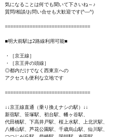
気になることは何でも聞いて下さいね～♪
質問/相談/お問い合せも大歓迎です(^―^)
===============================
■明大前駅は2路線利用可能■
・［京王線］
・［京王井の頭線］
◎都内だけでなく西東京への
アクセスも便利な立地です
===============================
↓↓京王線直通（乗り換えナシの駅）↓↓
新宿駅、笹塚駅、初台駅、幡ヶ谷駅、
代田橋駅、下高井戸駅、桜上水駅、上北沢駅、
八幡山駅、芦花公園駅、千歳烏山駅、仙川駅、
つつじが丘駅、柴崎駅、国領駅、布田駅、