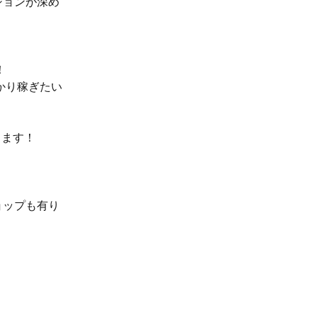
ションが深め
！
かり稼ぎたい
きます！
ョップも有り