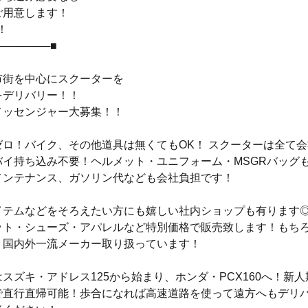
ご用意します！
！
───────■
市街を中心にスクーターを
をデリバリー！！
メッセンジャー大募集！！
ゼロ！バイク、その他道具は無くてもOK！ スクーターは全て
バイ持ち込み不要！ヘルメット・ユニフォーム・MSGRバッグ
メンテナンス、ガソリン代なども会社負担です！
イテムなどをそろえたい方にも嬉しい社内ショップも有ります
ット・シューズ・アパレルなど特別価格で販売致します！もち
！国内外一流メーカー取り扱っています！
スズキ・アドレス125から始まり、ホンダ・PCX160へ！新
で直行直帰可能！歩合になれば高速道路を使って遠方へもデリ