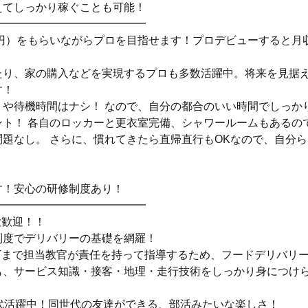
えてしっかり稼ぐことも可能！
━━━━━━━━━━━━━━
0円）をもらいながらプロを目指せます！プロデビューすると月収
たり、家の購入などを実現するプロも多数活躍中。将来を見据
す！
トや待機時間はナシ！ なので、自分の都合のいい時間でしっか
ント！ 各自のロッカーと更衣室完備、シャワールームもあるので
問題なし。 さらに、慣れてきたら直帰直行もOKなので、自分
す！安心の研修制度あり！
━━━━━━━━━━━━━━
大歓迎！！
制度でデリバリーの基礎を網羅！
JTまで担当教官が責任を持って指導するため、フードデリバリ
も、サービス知識・接客・地理・走行技術をしっかり身につけ
0代活躍中！同世代の友達ができる、部活みたいな楽しさ！