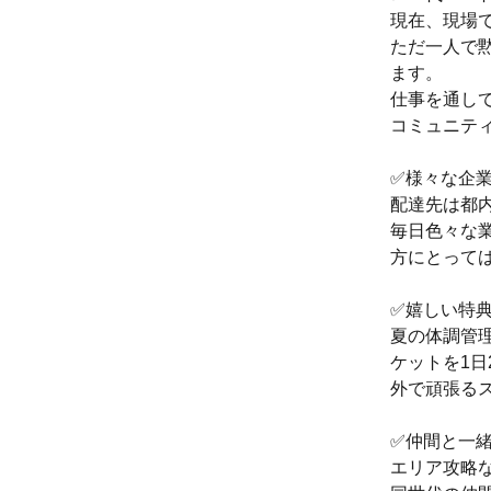
現在、現場で
ただ一人で
ます。
仕事を通し
コミュニテ
✅様々な企
配達先は都
毎日色々な
方にとって
✅嬉しい特典
夏の体調管理
ケットを1日
外で頑張る
✅仲間と一
エリア攻略