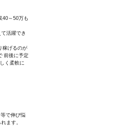
40～50万も
えて活躍でき
り稼げるのが
 前後に予定
らしく柔軟に
ー等で伸び悩
られます。