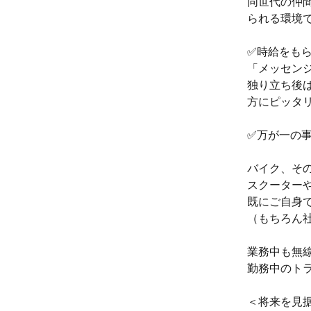
同世代の仲
られる環境
✅時給をもら
「メッセンジ
独り立ち後は
方にピッタ
✅万が一の
バイク、その
スクーター
既にご自身
（もちろん
業務中も無
勤務中のト
＜将来を見