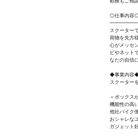
勤務もご相
◎仕事内容
━━━━━
スクーター
荷物を先方
心がメッセ
ビやネット
なたの自信
◆事業内容
スクーター
＜ボックス
機能性の高
他社バイク
おシャレな
ガジェット