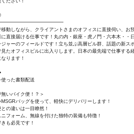
談ください！
◎
━━━━━━━━━━━━━━
で移動しながら、クライアントさまのオフィスに直接伺い、お
様に直接届ける仕事です！丸の内・銀座・虎ノ門・六本木・・
ンジャーのフィールドです！立ち並ぶ高層ビル群、話題の新ス
で見たオフィスビルに出入りします。日本の最先端で仕事する
になります！
◆
を使った書類配送
が無いバイク便！？＞
いMSGRバッグを使って、軽快にデリバリーします！
便との違いは一目瞭然！
ユニフォーム、無線を付けた独特の装備も特徴！
好きも必見です！