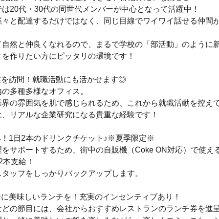
は20代・30代の同世代メンバーが中心となって活躍中！
黙々と配達するだけではなく、同じ目線でワイワイ話せる仲間
て自然と仲良くなれるので、まるで学校の「部活動」のように
ィを作りたい方にピッタリの環境です！
業を訪問！就職活動にも活かせます◎
内の多種多様なオフィス。
業界の雰囲気を肌で感じられるため、これから就職活動を控え
は、リアルな企業研究になる貴重な経験です！
！1日2本のドリンクチケット♪※夏季限定※
をサポートするため、街中の自販機（Coke ON対応）で使え
2本支給！
スタッフをしっかりバックアップします。
緒に美味しいランチを！充実のインセンティブあり！
などの節目には、会社からおすすめレストランのランチ券を進