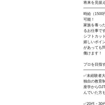
将来を見据
━━━━━
時給（150
可能！
家族を養っ
るお仕事で
シフトカッ
嬉しいポイ
があっても
働けます！
プロを目指
━━━━━
✅未経験者
独自の教育
座学からO
んでいた方
✅20代・3