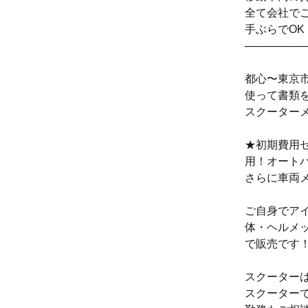
全て会社で
手ぶらでOK
────────
都心〜東京
使って書類
スクーター
★初期費用
用！オート
さらに車両
ご自身でア
体・ヘルメ
で販売です
スクーターは
スクーター