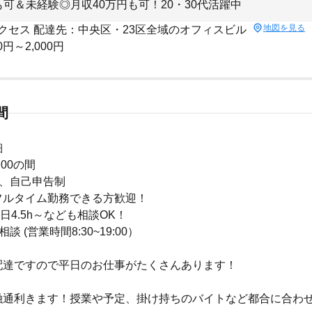
も可＆未経験◎月収40万円も可！20・30代活躍中
地図を見る
クセス 配達先：中央区・23区全域のオフィスビル
0円～2,000円
間
細
：00の間
由、自己申告制
 フルタイム勤務できる方歓迎！
日4.5h～なども相談OK！
談 (営業時間8:30~19:00）
配達ですので平日のお仕事がたくさんあります！
融通利きます！授業や予定、掛け持ちのバイトなど都合に合わ