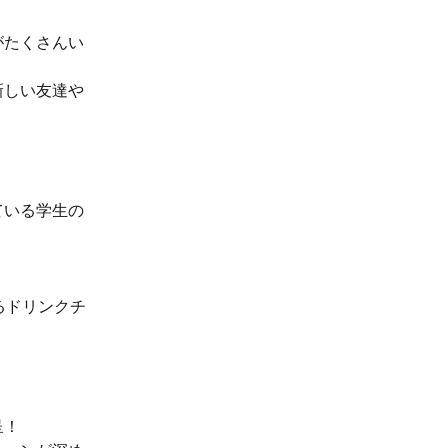
がたくさんい
新しい友達や
ている学生の
るドリンクチ
呈！