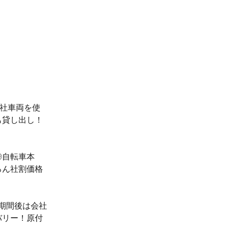
会社車両を使
も貸し出し！
◎自転車本
ろん社割価格
人期間後は会社
バリー！原付