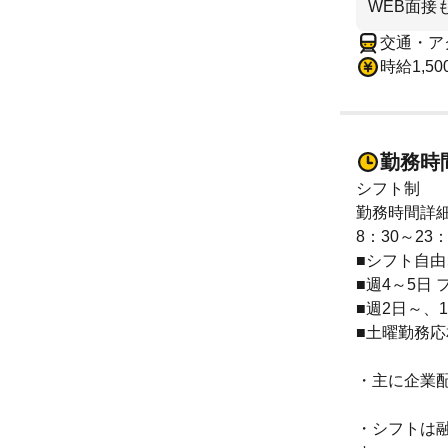
WEB面接
交通・ア
時給1,50
勤務時
シフト制
勤務時間詳
8：30～23
■シフト自
■週4～5日
■週2日～、1
■土曜勤務応相
・主に企業
・シフトは