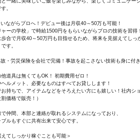
間と一緒に美味しいご飯を楽しみながら、楽しくコミュニケー
です。
いながらプロへ！デビュー後は月収40～50万も可能！
ャーの学校」で時給1500円をもらいながらプロの技術を習得
歩合で月収40～50万円も目指せるため、将来を見据えてしっ
リです。
事故・労災保険を会社で完備！事故を起こさない技術も身に付
他道具は無くてもOK！ 初期費用ゼロ！
やヘルメット、必要なものはすべてお貸しします！
でお持ちで、アイテムなどをそろえたい方にも嬉しい！社内シ
社割価格で販売！）
線で仲間、本部と連絡が取れるシステムになっており、
ラブルもすぐに共有出来て安心です。
据えてしっかり稼ぐことも可能＞