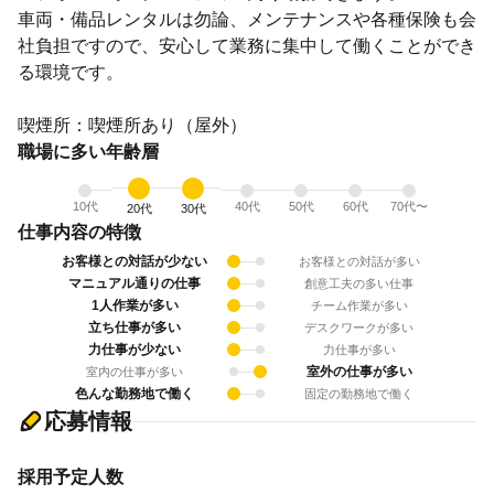
車両・備品レンタルは勿論、メンテナンスや各種保険も会
社負担ですので、安心して業務に集中して働くことができ
る環境です。
喫煙所：喫煙所あり（屋外）
職場に多い年齢層
10代
40代
50代
60代
70代〜
20代
30代
仕事内容の特徴
お客様との対話が少ない
お客様との対話が多い
マニュアル通りの仕事
創意工夫の多い仕事
1人作業が多い
チーム作業が多い
立ち仕事が多い
デスクワークが多い
力仕事が少ない
力仕事が多い
室外の仕事が多い
室内の仕事が多い
色んな勤務地で働く
固定の勤務地で働く
応募情報
採用予定人数