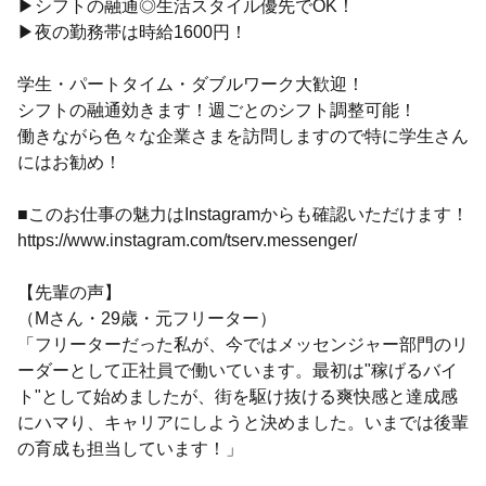
▶シフトの融通◎生活スタイル優先でOK！
▶夜の勤務帯は時給1600円！
学生・パートタイム・ダブルワーク大歓迎！
シフトの融通効きます！週ごとのシフト調整可能！
働きながら色々な企業さまを訪問しますので特に学生さん
にはお勧め！
■このお仕事の魅力はInstagramからも確認いただけます！
https://www.instagram.com/tserv.messenger/
【先輩の声】
（Mさん・29歳・元フリーター）
「フリーターだった私が、今ではメッセンジャー部門のリ
ーダーとして正社員で働いています。最初は"稼げるバイ
ト"として始めましたが、街を駆け抜ける爽快感と達成感
にハマり、キャリアにしようと決めました。いまでは後輩
の育成も担当しています！」