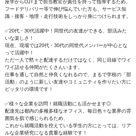
座学からOJTまで担当教官が責任を持って指導するため、
フードデリバリー等で伸び悩んでいた方も、サービス知
識・接客・地理・走行技術をしっかり身につけられます。
✅20代・30代活躍中！同世代の友達ができる、部活みた
いな楽しさ！
現在、現場では20代・30代の同世代メンバーが中心とな
って活躍中！
ただ一人で黙々と配達するだけではなく、同じ目線でワイ
ワイ話せる仲間がたくさんいます。
仕事を通して自然と仲良くなれるので、まるで学校の「部
活動」のように新しい友達やコミュニティを作りたい方に
ピッタリの環境です！
✅様々な企業を訪問！就職活動にも活かせます◎
配達先は都内の多種多様なオフィス。毎日色々な業界の雰
囲気を肌で感じられるため、
これから就職活動を控えている学生の方にとっては、リア
ルな企業研究になる貴重な経験です！