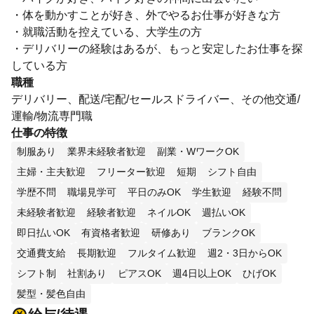
・体を動かすことが好き、外でやるお仕事が好きな方
・就職活動を控えている、大学生の方
・デリバリーの経験はあるが、もっと安定したお仕事を探
している方
職種
デリバリー、配送/宅配/セールスドライバー、その他交通/
運輸/物流専門職
仕事の特徴
制服あり
業界未経験者歓迎
副業・WワークOK
主婦・主夫歓迎
フリーター歓迎
短期
シフト自由
学歴不問
職場見学可
平日のみOK
学生歓迎
経験不問
未経験者歓迎
経験者歓迎
ネイルOK
週払いOK
即日払いOK
有資格者歓迎
研修あり
ブランクOK
交通費支給
長期歓迎
フルタイム歓迎
週2・3日からOK
シフト制
社割あり
ピアスOK
週4日以上OK
ひげOK
髪型・髪色自由