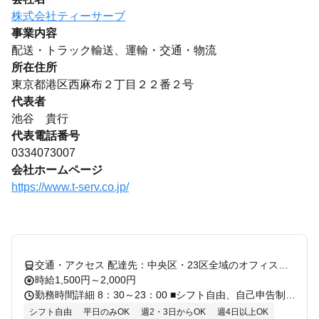
株式会社ティーサーブ
事業内容
配送・トラック輸送、運輸・交通・物流
所在住所
東京都港区西麻布２丁目２２番２号
代表者
池谷 貴行
代表電話番号
0334073007
会社ホームページ
https://www.t-serv.co.jp/
交通・アクセス 配達先：中央区・23区全域のオフィスビル
時給1,500円～2,000円
勤務時間詳細 8：30～23：00 ■シフト自由、自己申告制 ■週3日～5日 ■1日4.5h～OK！ ■土曜勤務応相談 (営業時間8:30~19:00） ・平日勤務できる方大歓迎！ 主に企業配達ですので平日にお仕事がたくさんあります！ ＜柔軟シフトで空き時間に稼ぐことも可能＞ シフトは融通利きます！授業や予定、掛け持ちのバイトなど都合に合わせて働けます。夕方からの短時間で働いているスタッフもいます。 授業やWワーク、プライベートなどを優先して、空き時間に働くことも可能！ もちろん、1日8hでガンガン稼ぐこともできます◎
シフト自由
平日のみOK
週2・3日からOK
週4日以上OK