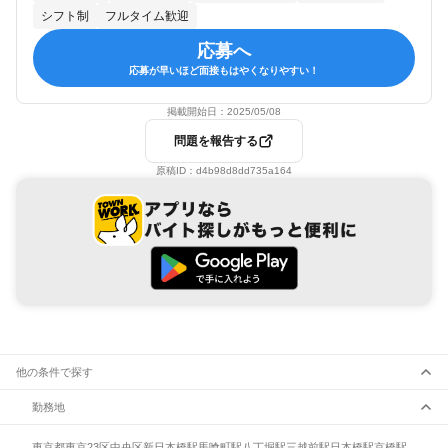
シフト制
フルタイム歓迎
応募へ
応募が早いほど面接もはやくなりやすい！
掲載開始日：
2025/05/08
問題を報告する
原稿ID：
d4b98d8dd735a164
他の条件で探す
勤務地
東京都
東京23区
中央区
新日本橋駅
馬喰町駅
八丁堀駅
三越前駅
日本橋駅
京橋駅