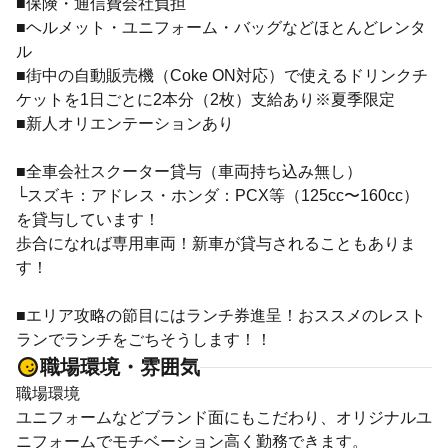
■保険・通信費会社負担
■ヘルメット・ユニフォーム・バッグなどほとんどレンタ
ル
■街中の自動販売機（Coke ON対応）で使えるドリンクチ
ケットを1日ごとに2本分（2枚）支給あり※夏季限定
■新人オリエンテーションあり
■全車会社スクーター貸与（車両持ち込み無し）
└スズキ：アドレス・ホンダ：PCX等（125cc〜160cc）
を貸与しています！
歩合になれば専用車両！新車が貸与されることもありま
す！
■エリア攻略の節目にはランチ券進呈！おススメのレスト
ランでランチをごちそうします！！
職場環境・雰囲気
職場環境
ユニフォームなどブランド面にもこだわり、オリジナルユ
ニフォームでモチベーション高く勤務できます。