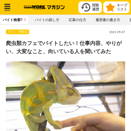
閲覧
キープ
履歴
リスト
メニ
バイト検索?
バイトの探し方
応募の仕方
履歴書の書き方
ュー
カフェ・喫茶店
2021.05.07
爬虫類カフェでバイトしたい！仕事内容、やりが
い、大変なこと、向いている人を聞いてみた