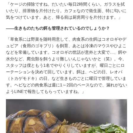
「ケージの掃除ですね。だいたい毎日2時間くらい。ガラスを拭
いたり、排泄物を片付けたり。カフェなので衛生面、特に匂いに
気をつけています。あと、帰る前は厨房周りを片付けます。」
――生きものたちの餌も管理されているのでしょうか？
「草食系には野菜を随時用意して、肉食系の生餌はコオロギやデ
ュビア（食用のゴキブリ）を飼育、あとは冷凍のマウスやひよこ
などを常備しています。コオロギの世話が意外と大変で…、餌や
水分など、爬虫類を飼うより難しいんじゃないかと（笑）。今、
スタッフは僕ともう1名でやりくりしていますが、曜日ごとにロ
ーテーションを決めて回しています。餌は、ヘビの日、レオパ
（トカゲモドキ）の日、など生きものごとに曜日で管理していま
す。ヘビなどの肉食系は週に1～2回のペースなので、漏れがない
ようLINEで報告してもらっていますね。」