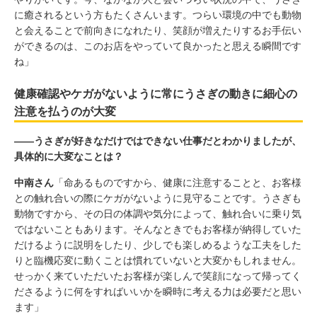
に癒されるという方もたくさんいます。つらい環境の中でも動物
と会えることで前向きになれたり、笑顔が増えたりするお手伝い
ができるのは、このお店をやっていて良かったと思える瞬間です
ね」
健康確認やケガがないように常にうさぎの動きに細心の
注意を払うのが大変
――うさぎが好きなだけではできない仕事だとわかりましたが、
具体的に大変なことは？
中南さん
「命あるものですから、健康に注意することと、お客様
との触れ合いの際にケガがないように見守ることです。うさぎも
動物ですから、その日の体調や気分によって、触れ合いに乗り気
ではないこともあります。そんなときでもお客様が納得していた
だけるように説明をしたり、少しでも楽しめるような工夫をした
りと臨機応変に動くことは慣れていないと大変かもしれません。
せっかく来ていただいたお客様が楽しんで笑顔になって帰ってく
ださるように何をすればいいかを瞬時に考える力は必要だと思い
ます」