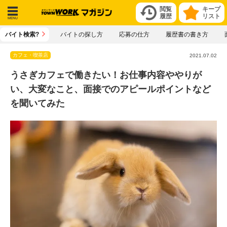
閲覧
キープ
履歴
リスト
メニ
バイト検索?
バイトの探し方
応募の仕方
履歴書の書き方
ュー
カフェ・喫茶店
2021.07.02
うさぎカフェで働きたい！お仕事内容ややりが
い、大変なこと、面接でのアピールポイントなど
を聞いてみた