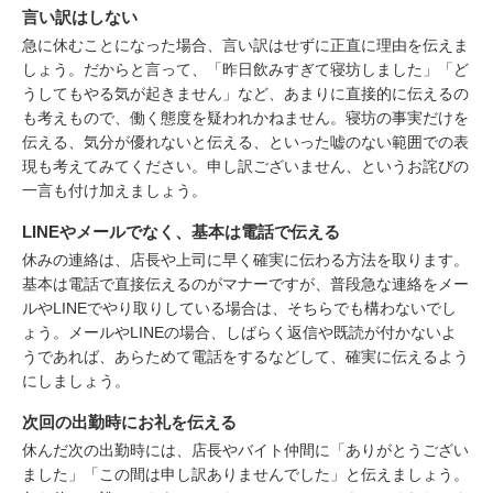
言い訳はしない
急に休むことになった場合、言い訳はせずに正直に理由を伝えま
しょう。だからと言って、「昨日飲みすぎて寝坊しました」「ど
うしてもやる気が起きません」など、あまりに直接的に伝えるの
も考えもので、働く態度を疑われかねません。寝坊の事実だけを
伝える、気分が優れないと伝える、といった嘘のない範囲での表
現も考えてみてください。申し訳ございません、というお詫びの
一言も付け加えましょう。
LINEやメールでなく、基本は電話で伝える
休みの連絡は、店長や上司に早く確実に伝わる方法を取ります。
基本は電話で直接伝えるのがマナーですが、普段急な連絡をメー
ルやLINEでやり取りしている場合は、そちらでも構わないでし
ょう。メールやLINEの場合、しばらく返信や既読が付かないよ
うであれば、あらためて電話をするなどして、確実に伝えるよう
にしましょう。
次回の出勤時にお礼を伝える
休んだ次の出勤時には、店長やバイト仲間に「ありがとうござい
ました」「この間は申し訳ありませんでした」と伝えましょう。