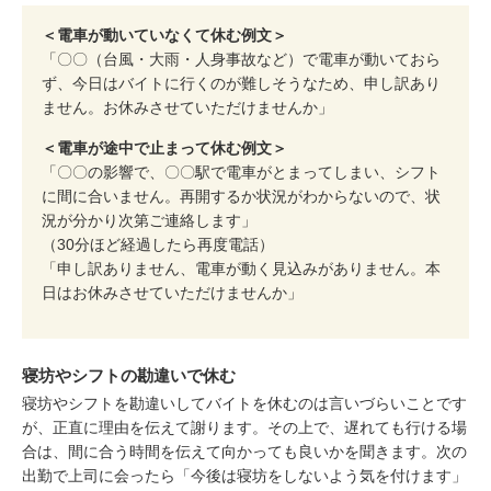
＜電車が動いていなくて休む例文＞
「〇〇（台風・大雨・人身事故など）で電車が動いておら
ず、今日はバイトに行くのが難しそうなため、申し訳あり
ません。お休みさせていただけませんか」
＜電車が途中で止まって休む例文＞
「〇〇の影響で、〇〇駅で電車がとまってしまい、シフト
に間に合いません。再開するか状況がわからないので、状
況が分かり次第ご連絡します」
（30分ほど経過したら再度電話）
「申し訳ありません、電車が動く見込みがありません。本
日はお休みさせていただけませんか」
寝坊やシフトの勘違いで休む
寝坊やシフトを勘違いしてバイトを休むのは言いづらいことです
が、正直に理由を伝えて謝ります。その上で、遅れても行ける場
合は、間に合う時間を伝えて向かっても良いかを聞きます。次の
出勤で上司に会ったら「今後は寝坊をしないよう気を付けます」