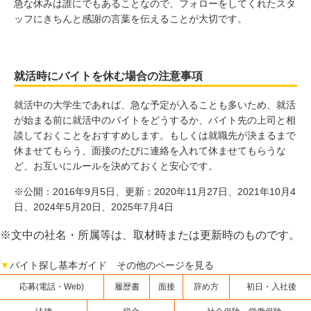
急な休みは誰にでもあることなので、フォローをしてくれたスタ
ッフにきちんと感謝の言葉を伝えることが大切です。
就活時にバイトを休む場合の注意事項
就活中の大学生であれば、急な予定が入ることも多いため、就活
が始まる前に就活中のバイトをどうするか、バイト先の上司と相
談しておくことをおすすめします。もしくは就職先が決まるまで
休ませてもらう、面接のたびに連絡を入れて休ませてもらうな
ど、お互いにルールを決めておくと安心です。
※公開：2016年9月5日、更新：2020年11月27日、2021年10月4
日、2024年5月20日、2025年7月4日
※文中の社名・所属等は、取材時または更新時のものです。
▼
バイト探し基本ガイド その他のページを見る
応募(電話・Web)
履歴書
面接
辞め方
初日・入社後