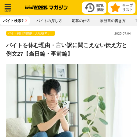
閲覧
キープ
履歴
リスト
メニ
バイト検索?
バイトの探し方
応募の仕方
履歴書の書き方
ュー
バイト初日の挨拶・入社後マナー
2025.07.04
バイトを休む理由・言い訳に聞こえない伝え方と
例文27【当日編・事前編】