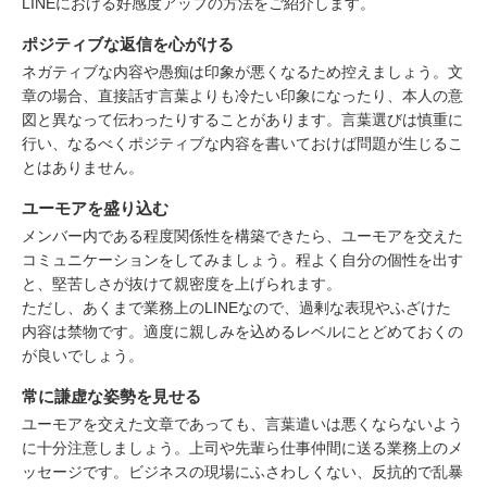
LINEにおける好感度アップの方法をご紹介します。
ポジティブな返信を心がける
ネガティブな内容や愚痴は印象が悪くなるため控えましょう。文
章の場合、直接話す言葉よりも冷たい印象になったり、本人の意
図と異なって伝わったりすることがあります。言葉選びは慎重に
行い、なるべくポジティブな内容を書いておけば問題が生じるこ
とはありません。
ユーモアを盛り込む
メンバー内である程度関係性を構築できたら、ユーモアを交えた
コミュニケーションをしてみましょう。程よく自分の個性を出す
と、堅苦しさが抜けて親密度を上げられます。
ただし、あくまで業務上のLINEなので、過剰な表現やふざけた
内容は禁物です。適度に親しみを込めるレベルにとどめておくの
が良いでしょう。
常に謙虚な姿勢を見せる
ユーモアを交えた文章であっても、言葉遣いは悪くならないよう
に十分注意しましょう。上司や先輩ら仕事仲間に送る業務上のメ
ッセージです。ビジネスの現場にふさわしくない、反抗的で乱暴