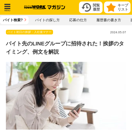
閲覧
キープ
履歴
リスト
メニ
バイト検索?
バイトの探し方
応募の仕方
履歴書の書き方
ュー
バイト初日の挨拶・入社後マナー
2024.05.07
バイト先のLINEグループに招待された！挨拶のタ
イミング、例文を解説