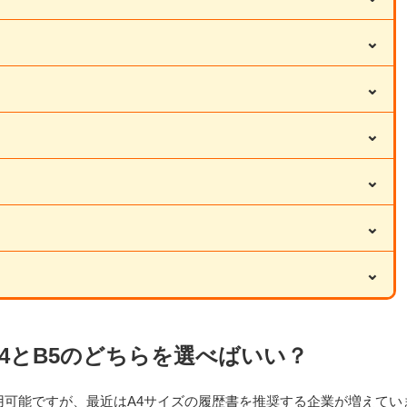
⌄
⌄
⌄
⌄
⌄
⌄
4とB5のどちらを選べばいい？
使用可能ですが、最近はA4サイズの履歴書を推奨する企業が増えてい