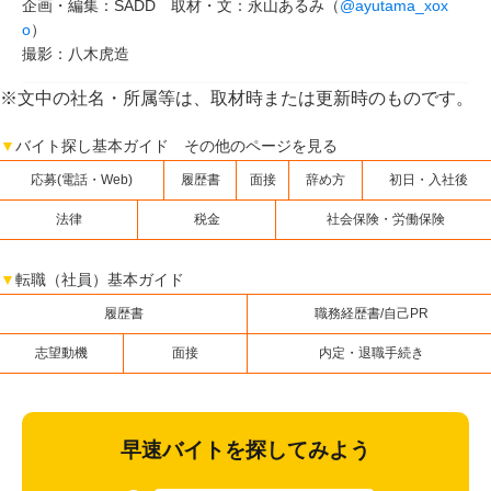
企画・編集：SADD 取材・文：永山あるみ（
@ayutama_xox
o
）
撮影：八木虎造
※文中の社名・所属等は、取材時または更新時のものです。
▼
バイト探し基本ガイド その他のページを見る
応募(電話・Web)
履歴書
面接
辞め方
初日・入社後
法律
税金
社会保険・労働保険
▼
転職（社員）基本ガイド
履歴書
職務経歴書/自己PR
志望動機
面接
内定・退職手続き
早速バイトを探してみよう