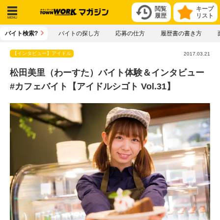
閲覧
キープ
履歴
リスト
メニ
バイト検索?
バイトの探し方
応募の仕方
履歴書の書き方
ュー
【インタビュー】アイドル
2017.03.21
松田美里（わーすた）バイト体験＆インタビュー
#カフェバイト【アイドルシゴト Vol.31】