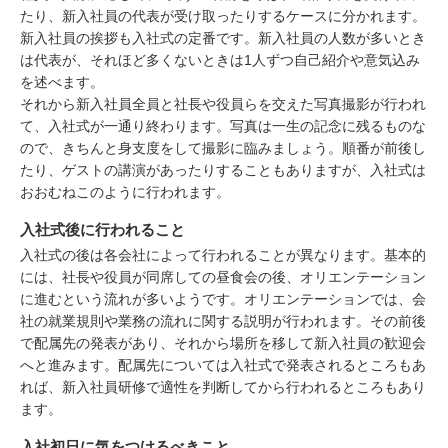
たり、新入社員の代表が受け取ったりするケースに分かれます。
新入社員の挨拶も入社式の定番です。新入社員の人数が多いとき
は代表が、それほど多くないときは1人ずつ自己紹介や意気込み
を述べます。
それから新入社員全員と社長や役員らを交えた写真撮影が行われ
て、入社式が一通り終わります。写真は一生の記念に残るものな
ので、きちんと身支度をして撮影に臨みましょう。順番が前後し
たり、ゲストの講演があったりすることもありますが、入社式は
おおむねこのように行われます。
入社式後に行われること
入社式の後は各会社によって行われることが異なります。基本的
には、社長や役員が同席しての昼食会の後、オリエンテーション
に進むという流れが多いようです。オリエンテーションでは、会
社の就業規則や業務の流れに関する説明が行われます。その前後
で配属先の発表があり、それから場所を移して新入社員の歓迎会
へと進みます。配属先については入社式で発表されるところもあ
れば、新入社員研修で適性を判断してから行われるところもあり
ます。
入社初日に気をつけるべきこと