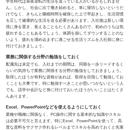
学生時代は昼夜逆転の生活を送っている人がいるかもしれませ
ん。しかし、社会に出て働き始めると、単に寝坊しないというだ
けでなく、きちんと睡眠時間を確保した上で早起きし、生活習慣
を正して健康的な生活を送る必要があります。入社後は新しい環
境に身を置き、覚えることもたくさんあるので、初めのうちは気
疲れすることもあるでしょう。体調を崩してダウンすることのな
いよう、疲れを溜め込まずに過ごせる生活リズムを入社前に身に
付けておきましょう。
業務に関係する分野の勉強をしておく
配属先は未定でも、入社までの期間は、同期を一歩リードするく
らいの気持ちで業務に関係する分野の勉強をしておきましょう。
取得したほうが有利な資格があれば、取得を目指して勉強してお
くことも大事です。特に勉強すべきことが思いつかないという人
でも、語学や会計など身に付けておいたほうがいいことはたくさ
んあります。
Excel、PowerPointなどを使えるようにしておく
業種や職種に関係なく、PC操作に関する基本的な知識やスキル
は必要不可欠と言えます。特にExcel、PowerPointを使って、高
度な資料をサクサク作れるレベルまでスキルを高めておくと先輩