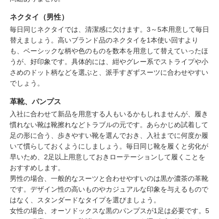
ネクタイ（男性）
毎日同じネクタイでは、清潔感に欠けます。3～5本用意して毎日
替えましょう。高いブランド品のネクタイを1本使い回すより
も、ベーシックな柄や色のものを数本を用意して替えていったほ
うが、好印象です。具体的には、紺やグレー系でストライプや小
さめのドット柄などを選ぶと、派手すぎずスーツに合わせやすい
でしょう。
革靴、パンプス
入社に合わせて新品を用意する人もいるかもしれませんが、履き
慣れない靴は靴擦れなどトラブルの元です。あらかじめ試着して
足の形に合う、歩きやすい靴を選んでおき、入社までに何度か履
いて慣らしておくようにしましょう。毎日同じ靴を履くと劣化が
早いため、2足以上用意しておきローテーションして履くことを
おすすめします。
男性の場合、一般的なスーツと合わせやすいのは黒か濃茶の革靴
です。デザイン性の高いものやカジュアルな印象を与えるもので
はなく、スタンダードなタイプを選びましょう。
女性の場合、オーソドックスな黒のパンプスが1足は必要です。5