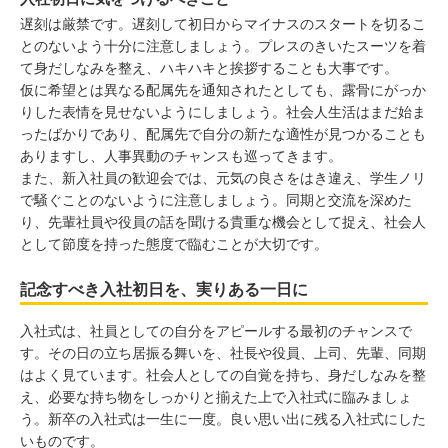
遅刻は厳禁です。遅刻して初日からマイナスのスタートを切るこ
とのないよう十分に注意しましょう。プレスのきいたスーツを着
て身だしなみを整え、ハキハキと挨拶することも大事です。
仮に希望とは異なる配属先を通知されたとしても、露骨にがっか
りした表情を見せないようにしましょう。社会人生活はまだ始ま
ったばかりであり、配属先で自分の新たな適性が見つかることも
ありますし、人事異動のチャンスも巡ってきます。
また、新入社員の歓迎会では、元気の良さをはき違え、学生ノリ
で騒ぐことのないように注意しましょう。同期と交流を深めた
り、先輩社員や役員の話を聞ける貴重な機会として捉え、社会人
として節度を持った態度で臨むことが大切です。
記念すべき入社初日を、実りある一日に
入社式は、社員としての自分をアピールする最初のチャンスで
す。その日の立ち居振る舞いを、社長や役員、上司、先輩、同期
はよく見ています。社会人としての自覚を持ち、身だしなみを整
え、必要な持ち物をしっかりと揃えた上で入社式に臨みましょ
う。新卒の入社式は一生に一度。良い思い出に残る入社式にした
いものです。