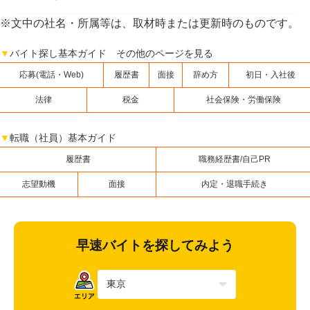
※文中の社名・所属等は、取材時または更新時のものです。
▼
バイト探し基本ガイド その他のページを見る
応募(電話・Web)
履歴書
面接
辞め方
初日・入社後
法律
税金
社会保険・労働保険
▼
転職（社員）基本ガイド
履歴書
職務経歴書/自己PR
志望動機
面接
内定・退職手続き
早速バイトを探してみよう