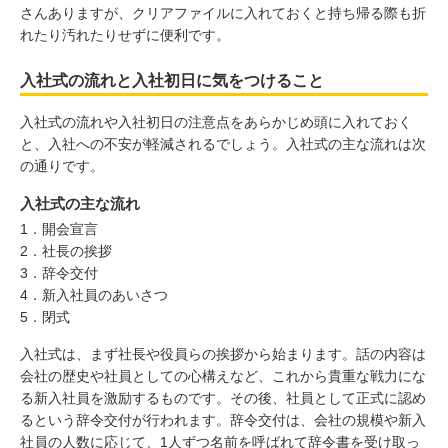
さんありますが、クリアファイルに入れておくと持ち帰る際も折
れたり汚れたりせずに便利です。
入社式の流れと入社初日に気をつけること
入社式の流れや入社初日の注意点をあらかじめ頭に入れておく
と、入社への不安が軽減されるでしょう。入社式の主な流れは次
の通りです。
入社式の主な流れ
1．開会宣言
2．社長の挨拶
3．辞令交付
4．新入社員のあいさつ
5．閉式
入社式は、まず社長や役員らの挨拶から始まります。話の内容は
会社の歴史や社員としての心構えなど、これから貴重な戦力にな
る新入社員を激励するものです。その後、社員として正式に認め
るという辞令交付が行われます。辞令交付は、会社の規模や新入
社員の人数に応じて、1人ずつ名前を呼ばれて辞令書を受け取っ