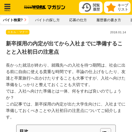
閲覧
キープ
履歴
リスト
メニ
バイト検索?
バイトの探し方
応募の仕方
履歴書の書き方
ュー
スキル・マナー
2018.01.14
新卒採用の内定が出てから入社までに準備するこ
とと入社初日の注意点
長かった就活が終わり、就職先への入社を待つ期間は、社会に出
る前に自由に使える貴重な時間です。卒論の仕上げをしたり、友
達と卒業旅行へ出かけたりすることも大事ですが、入社へ向けた
準備をしっかりと整えておくことも大切です。
では、入社へ向けた準備とは一体、何をすれば良いのでしょう
か？
この記事では、新卒採用の内定が出た大学生向けに、入社までに
準備しておくべきことや入社初日の注意点についてご紹介しま
す。
目次