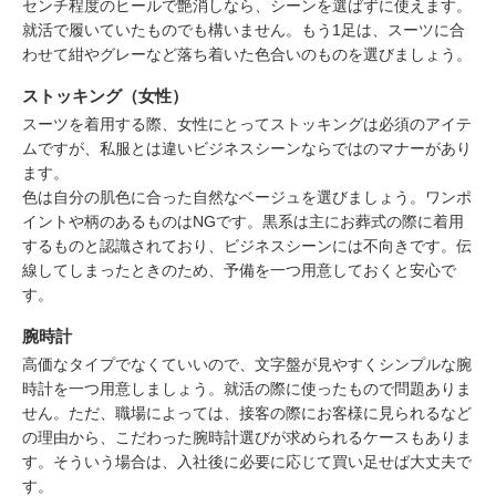
センチ程度のヒールで艶消しなら、シーンを選ばずに使えます。
就活で履いていたものでも構いません。もう1足は、スーツに合
わせて紺やグレーなど落ち着いた色合いのものを選びましょう。
ストッキング（女性）
スーツを着用する際、女性にとってストッキングは必須のアイテ
ムですが、私服とは違いビジネスシーンならではのマナーがあり
ます。
色は自分の肌色に合った自然なベージュを選びましょう。ワンポ
イントや柄のあるものはNGです。黒系は主にお葬式の際に着用
するものと認識されており、ビジネスシーンには不向きです。伝
線してしまったときのため、予備を一つ用意しておくと安心で
す。
腕時計
高価なタイプでなくていいので、文字盤が見やすくシンプルな腕
時計を一つ用意しましょう。就活の際に使ったもので問題ありま
せん。ただ、職場によっては、接客の際にお客様に見られるなど
の理由から、こだわった腕時計選びが求められるケースもありま
す。そういう場合は、入社後に必要に応じて買い足せば大丈夫で
す。