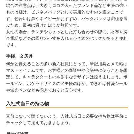
場合の注意点は、大きくロゴの入ったブランド品など主張の強い
ものは避け、ビジネスバッグとして実用的なものを選ぶことで
す。色合いは黒やネイビーがおすすめ。バックパックは職種を選
ぶため、最初は避けたほうが無難です。
女性の場合、ランチやちょっとした打ち合わせの際に、財布や携
帯電話など身の回りの小物を入れる小さめのバッグがあると便利
です。
手帳、文房具
何かと覚えることの多い新入社員にとって、筆記用具とメモ帳は
マストアイテムです。お客様との商談中や会議中に使うことを想
定して、キャラクターものや派手なデザインは控えましょう。ボ
ールペン、ポケットサイズのメモ帳のほか、できれば付箋シール
や蛍光ペンなども揃えておくと安心です。
入社式当日の持ち物
直前になって慌てないよう、入社式当日に必要な持ち物は事前に
チェックして揃えておきましょう。
身元保証書