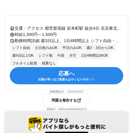
交通・アクセス 都営新宿線 岩本町駅 徒歩4分 京浜東北線 秋葉原駅 徒歩11分 総武線 秋葉原駅 徒歩11分 つくばエクスプレス 秋葉原駅 徒歩11分 都営新宿線 小川町駅
時給1,300円～1,500円
勤務時間詳細 週3日以上、1日4時間以上 シフト自由・自己申告（30日ごとに提出） 【勤務時間】 9：00～20：00（休憩60分） 上記時間帯で1日4h～OK！ ＜シフト例＞ 9：00～17：00 10：00～14：00 16：00～20：00 ※残業はほとんどありません シフトは週1の提出もOK！ 融通が利きやすいので、働きやすいです
シフト自由
土日祝のみOK
平日のみOK
週2・3日からOK
週4日以上OK
シフト制
午前
夕方
1日4時間以内OK
フルタイム歓迎
残業なし
応募へ
応募が早いほど面接もはやくなりやすい！
掲載開始日：
2025/04/23
問題を報告する
原稿ID：
895c4409938bb573