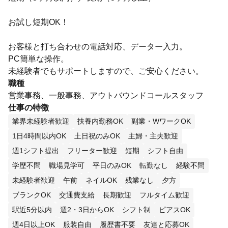
お試し短期OK！
お客様と打ち合わせの電話対応、データー入力。
PC簡単な操作。
未経験者でもサポートしますので、ご安心ください。
職種
営業事務、一般事務、アウトバウンドコールスタッフ
仕事の特徴
業界未経験者歓迎
扶養内勤務OK
副業・WワークOK
1日4時間以内OK
土日祝のみOK
主婦・主夫歓迎
週1シフト提出
フリーター歓迎
短期
シフト自由
学歴不問
職場見学可
平日のみOK
転勤なし
経験不問
未経験者歓迎
午前
ネイルOK
残業なし
夕方
ブランクOK
交通費支給
長期歓迎
フルタイム歓迎
駅近5分以内
週2・3日からOK
シフト制
ピアスOK
週4日以上OK
服装自由
履歴書不要
友達と応募OK