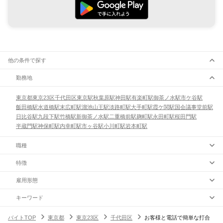
他の条件で探す
勤務地
東京都
東京23区
千代田区
東京駅
秋葉原駅
神田駅
有楽町駅
御茶ノ水駅
市ケ谷駅
飯田橋駅
水道橋駅
末広町駅
溜池山王駅
淡路町駅
大手町駅
霞ケ関駅
国会議事堂前駅
日比谷駅
九段下駅
竹橋駅
新御茶ノ水駅
二重橋前駅
麹町駅
永田町駅
桜田門駅
半蔵門駅
神保町駅
内幸町駅
市ヶ谷駅
小川町駅
岩本町駅
職種
特徴
雇用形態
キーワード
バイトTOP
東京都
東京23区
千代田区
お客様と電話で簡単な打合