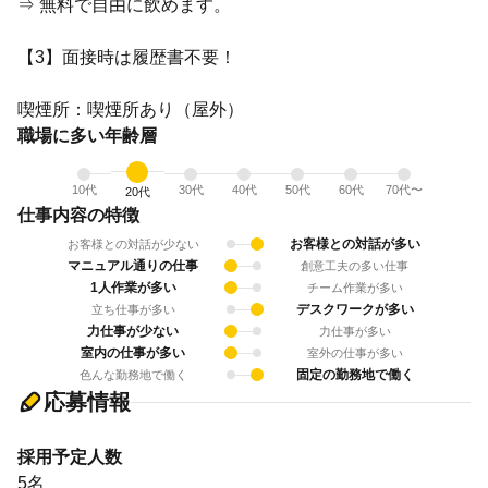
⇒ 無料で自由に飲めます。
【3】面接時は履歴書不要！
喫煙所：喫煙所あり（屋外）
職場に多い年齢層
10代
30代
40代
50代
60代
70代〜
20代
仕事内容の特徴
お客様との対話が多い
お客様との対話が少ない
マニュアル通りの仕事
創意工夫の多い仕事
1人作業が多い
チーム作業が多い
デスクワークが多い
立ち仕事が多い
力仕事が少ない
力仕事が多い
室内の仕事が多い
室外の仕事が多い
固定の勤務地で働く
色んな勤務地で働く
応募情報
採用予定人数
5名