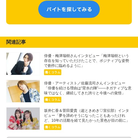
関連記事
俳優・梅津瑞樹さんインタビュー「梅津瑞樹という
存在を知っていただけたことで、ポジティブな姿勢
で創作に臨めるように」
働くコラム
俳優・アーティスト／佐藤流司さんインタビュー
「俳優を続ける理由は“背水の陣”――ネガティブな意
味ではなく、継続してきた誇りと今後への覚悟」
働くコラム
坂井仁香＆菅田愛貴（超ときめき♡宣伝部）インタ
ビュー「夢を諦めそうになったこともあったけれ
ど、10年の活動を経て見たかった景色が目の前に」
働くコラム