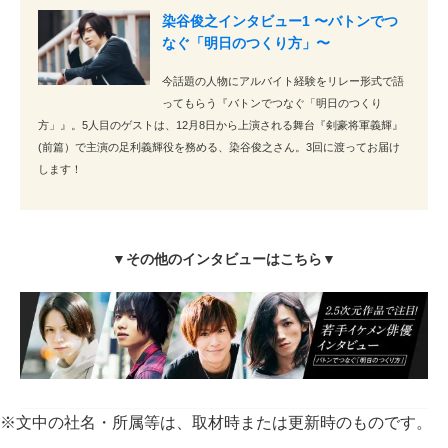
染谷俊之インタビュー1 〜バトンでつ
なぐ「明日のつくり方」〜
今話題の人物にアルバイト経験をリレー形式で語
ってもらう『バトンでつなぐ「明日のつくり
方」』。5人目のゲストは、12月8日から上演される舞台『剣豪将軍義輝』
(前篇）で主演の足利義輝役を務める、染谷俊之さん。3回に渡ってお届け
します！
▼その他のインタビューはこちら▼
※文中の社名・所属等は、取材時または更新時のものです。