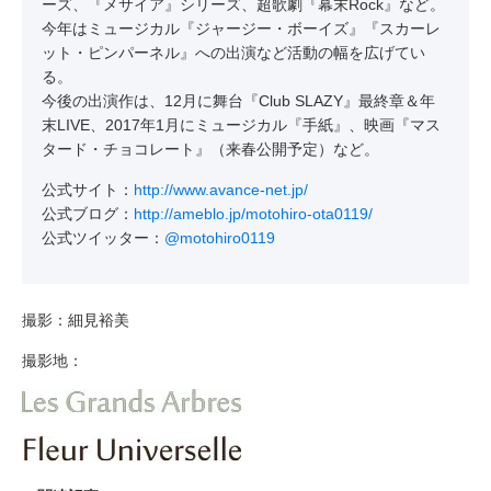
ーズ、『メサイア』シリーズ、超歌劇『幕末Rock』など。
今年はミュージカル『ジャージー・ボーイズ』『スカーレ
ット・ピンパーネル』への出演など活動の幅を広げてい
る。
今後の出演作は、12月に舞台『Club SLAZY』最終章＆年
末LIVE、2017年1月にミュージカル『手紙』、映画『マス
タード・チョコレート』（来春公開予定）など。
公式サイト：
http://www.avance-net.jp/
公式ブログ：
http://ameblo.jp/motohiro-ota0119/
公式ツイッター：
@motohiro0119
撮影：細見裕美
撮影地：