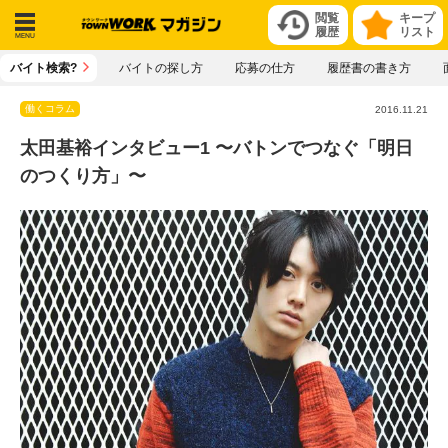
閲覧
キープ
履歴
リスト
メニ
バイト検索?
バイトの探し方
応募の仕方
履歴書の書き方
ュー
働くコラム
2016.11.21
太田基裕インタビュー1 〜バトンでつなぐ「明日
のつくり方」〜