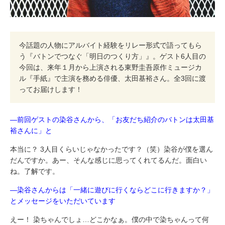
今話題の人物にアルバイト経験をリレー形式で語ってもら
う『バトンでつなぐ「明日のつくり方」』。ゲスト6人目の
今回は、来年１月から上演される東野圭吾原作ミュージカ
ル『手紙』で主演を務める俳優、太田基裕さん。全3回に渡
ってお届けします！
―前回ゲストの染谷さんから、「お友だち紹介のバトンは太田基
裕さんに」と
本当に？ 3人目くらいじゃなかったです？（笑）染谷が僕を選ん
だんですか。あー、そんな感じに思ってくれてるんだ。面白い
ね。了解です。
―染谷さんからは「一緒に遊びに行くならどこに行きますか？」
とメッセージをいただいています
えー！ 染ちゃんでしょ…どこかなぁ。僕の中で染ちゃんって何