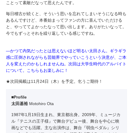
ことって素敵だなって思えたんです。
毎日稽古が続くと、そういう思いを忘れてしまいそうになる時も
あるんですけど、本番始まってファンの方に喜んでいただける
と、やっててよかったなって思い出します。ありがたいなって。
今でもずっとそれを繰り返している感じですね。
―かつて内気だったとは思えないほど明るい太田さん。ギラギラ
感に圧倒されながらも芸能界でやっていこうという決意が、ご本
人を変えたのかもしれませんね。次回は大学生時代のアルバイト
について。こちらもお楽しみに！
★次回掲載は11月24日（木）を予定。乞うご期待！
■Profile
太田基裕
Motohiro Ota
1987年1月19日生まれ、東京都出身。2009年、ミュージカ
ル『テニスの王子様』で舞台デビュー後、舞台を中心に映
画などでも活躍。主な出演作は、舞台『弱虫ペダル』シリ