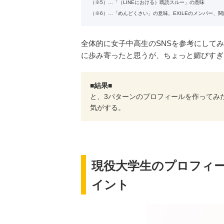
（※5）…「（LINEにおける）既読スルー」の意味
（※6）…「めんどくさい」の意味。EXILEのメンバー、
全体的に女子中高生のSNSを参考にして
に歩み寄ったと思うが、ちょっと媚びすぎ
■結果■
と、3パターンのプロフィールを作ってみ
気がする。
現役大学生のプロフィー
イント