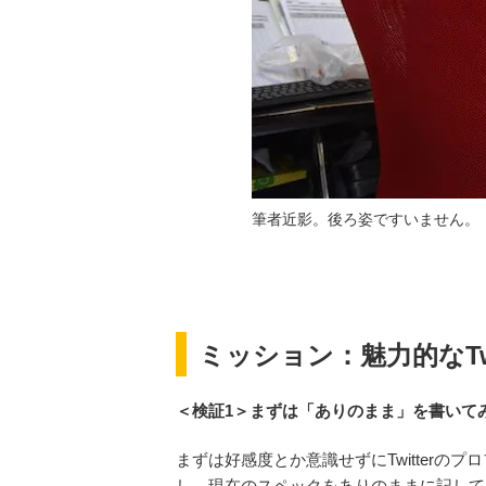
筆者近影。後ろ姿ですいません。
ミッション：魅力的なTw
＜検証1＞まずは「ありのまま」を書いて
まずは好感度とか意識せずにTwitterの
し、現在のスペックをありのままに記して