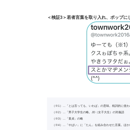
＜検証3＞若者言葉を取り入れ、ポップに
（※1）…「とは言っても、いわば」の意味。枕詞的に使わ
（※2）…「男子大学生の略。JD（女子大生）の対義語
（※3）…「童貞」の略
（※4）…「やばい」に「たん」を組み合わせた言葉。ほか