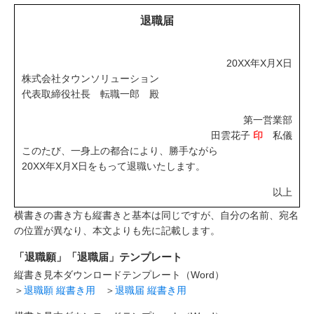
退職届
20XX年X月X日
株式会社タウンソリューション
代表取締役社長 転職一郎 殿
第一営業部
田雲花子
印
私儀
このたび、一身上の都合により、勝手ながら
20XX年X月X日をもって退職いたします。
以上
横書きの書き方も縦書きと基本は同じですが、自分の名前、宛名
の位置が異なり、本文よりも先に記載します。
「退職願」「退職届」テンプレート
縦書き見本ダウンロードテンプレート（Word）
＞
退職願 縦書き用
＞
退職届 縦書き用