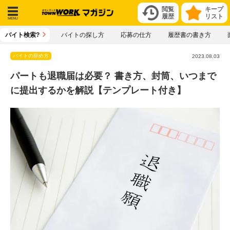
閲覧
キープ
履歴
リスト
メニ
バイト検索?
バイトの探し方
応募の仕方
履歴書の書き方
ュー
バイトの辞め方
2023.08.03
パートも退職届は必要？ 書き方、封筒、いつまで
に提出するかを解説【テンプレート付き】