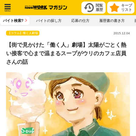
閲覧
キープ
履歴
リスト
メニ
バイト検索?
バイトの探し方
応募の仕方
履歴書の書き方
ュー
【コラム】働く人劇場
2015.12.04
【街で見かけた「働く人」劇場】太陽がごとく熱
い接客で心まで温まるスープがウリのカフェ店員
さんの話