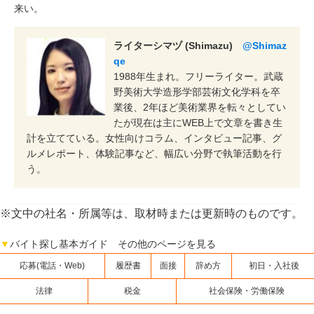
来い。
ライターシマヅ (Shimazu)
@Shimaz
qe
1988年生まれ。フリーライター。武蔵
野美術大学造形学部芸術文化学科を卒
業後、2年ほど美術業界を転々としてい
たが現在は主にWEB上で文章を書き生
計を立てている。女性向けコラム、インタビュー記事、グ
ルメレポート、体験記事など、幅広い分野で執筆活動を行
う。
※文中の社名・所属等は、取材時または更新時のものです。
▼
バイト探し基本ガイド その他のページを見る
応募(電話・Web)
履歴書
面接
辞め方
初日・入社後
法律
税金
社会保険・労働保険