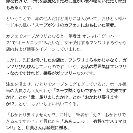
節なわけで、それを誤魔化すために温かい食べ物をいただく部分
もある
んです。
ということで、赤の他人だけど周りには人がいて、おひとり様ハ
ードルの低い
「スープがウリのカフェ」におもむいた筆者。
カフェでスープがウリとなると、筆者は“オシャレ”で“ロハ
ス”で“オーガニック”みたいな、女子受けするフンワリまろやかな
店内および接客をイメージしていました。
しかし、先日
お伺いしたお店は、フンワリまろやかじゃなく、ガ
ッツリびんびん
していたのです。いや、
お店の雰囲気はフンワリ
～なのですけれど、接客がガッツリ～
なのです。
注文を済ませ、ひとりでスープをモグモグしていると、ホール担
当の店員さん（女性）が
「スープ熱くないですか!? 大丈夫です
か!?」とか「量、足りましたか!?」とか「おかわり要ります
か!?」
とか、ちょいちょい訊いてくる。
「おかわり要りませんか!?」に対し、筆者が「え？ おかわりで
きるんですか？」と尋ねたら
「ああ……っ！ 有料ですスミマセ
ン!!」と、店員さんは猛烈に謝る。