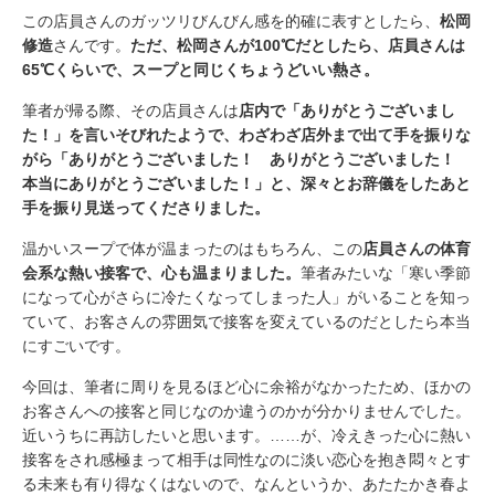
この店員さんのガッツリびんびん感を的確に表すとしたら、
松岡
修造
さんです。
ただ、松岡さんが100℃だとしたら、店員さんは
65℃くらいで、スープと同じくちょうどいい熱さ。
筆者が帰る際、その店員さんは
店内で「ありがとうございまし
た！」を言いそびれたようで、わざわざ店外まで出て手を振りな
がら「ありがとうございました！ ありがとうございました！
本当にありがとうございました！」と、深々とお辞儀をしたあと
手を振り見送ってくださりました。
温かいスープで体が温まったのはもちろん、この
店員さんの体育
会系な熱い接客で、心も温まりました。
筆者みたいな「寒い季節
になって心がさらに冷たくなってしまった人」がいることを知っ
ていて、お客さんの雰囲気で接客を変えているのだとしたら本当
にすごいです。
今回は、筆者に周りを見るほど心に余裕がなかったため、ほかの
お客さんへの接客と同じなのか違うのかが分かりませんでした。
近いうちに再訪したいと思います。……が、冷えきった心に熱い
接客をされ感極まって相手は同性なのに淡い恋心を抱き悶々とす
る未来も有り得なくはないので、なんというか、あたたかき春よ