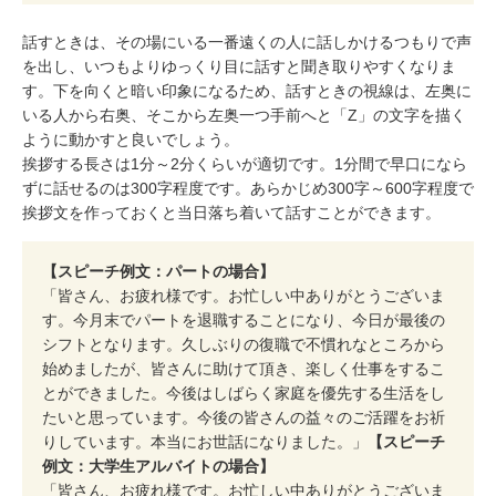
話すときは、その場にいる一番遠くの人に話しかけるつもりで声
を出し、いつもよりゆっくり目に話すと聞き取りやすくなりま
す。下を向くと暗い印象になるため、話すときの視線は、左奥に
いる人から右奥、そこから左奥一つ手前へと「Z」の文字を描く
ように動かすと良いでしょう。
挨拶する長さは1分～2分くらいが適切です。1分間で早口になら
ずに話せるのは300字程度です。あらかじめ300字～600字程度で
挨拶文を作っておくと当日落ち着いて話すことができます。
【スピーチ例文：パートの場合】
「皆さん、お疲れ様です。お忙しい中ありがとうございま
す。今月末でパートを退職することになり、今日が最後の
シフトとなります。久しぶりの復職で不慣れなところから
始めましたが、皆さんに助けて頂き、楽しく仕事をするこ
とができました。今後はしばらく家庭を優先する生活をし
たいと思っています。今後の皆さんの益々のご活躍をお祈
りしています。本当にお世話になりました。」
【スピーチ
例文：大学生アルバイトの場合】
「皆さん、お疲れ様です。お忙しい中ありがとうございま