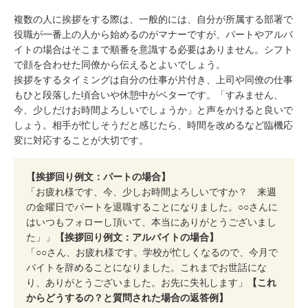
複数の人に挨拶をする際は、一般的には、自分が所属する部署で
役職が一番上の人から始めるのがマナーですが、パートやアルバ
イトの場合はそこまで順番を意識する必要はありません。シフト
で顔を合わせた同僚から伝えるとよいでしょう。
挨拶をするタイミングは自分の仕事が片付き、上司や同僚の仕事
もひと段落した頃合いや休憩中がベターです。「すみません、
今、少しだけお時間よろしいでしょうか」と声をかけると良いで
しょう。相手が忙しそうだと感じたら、時間を改めるなど臨機応
変に対応することが大切です。
【挨拶回り例文：パートの場合】
「お疲れ様です、今、少しお時間よろしいですか？ 来週
の金曜日でパートを退職することになりました。○○さんに
はいつもフォローし頂いて、本当にありがとうございまし
た」」
【挨拶回り例文：アルバイトの場合】
「○○さん、お疲れ様です。学校が忙しくなるので、今月で
バイトを辞めることになりました。これまでお世話にな
り、ありがとうございました。お先に失礼します」
【これ
からどうするの？と質問された場合の返答例】