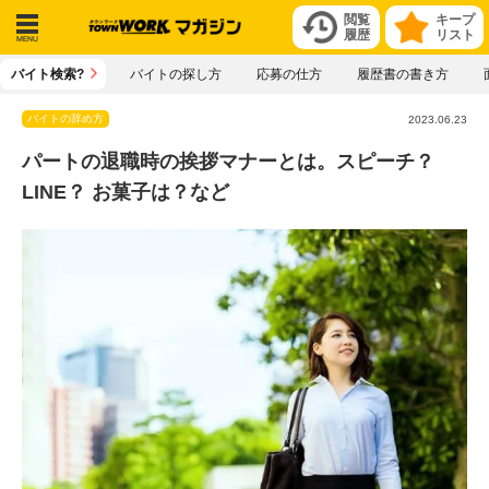
閲覧
キープ
履歴
リスト
メニ
バイト検索?
バイトの探し方
応募の仕方
履歴書の書き方
ュー
バイトの辞め方
2023.06.23
パートの退職時の挨拶マナーとは。スピーチ？
LINE？ お菓子は？など