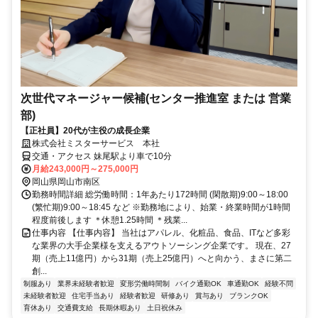
次世代マネージャー候補(センター推進室 または 営業
部)
【正社員】20代が主役の成長企業
株式会社ミスターサービス 本社
交通・アクセス 妹尾駅より車で10分
月給243,000円～275,000円
岡山県岡山市南区
勤務時間詳細 総労働時間：1年あたり172時間 (閑散期)9:00～18:00
(繁忙期)9:00～18:45 など ※勤務地により、始業・終業時間が1時間
程度前後します ＊休憩1.25時間 ＊残業...
仕事内容 【仕事内容】 当社はアパレル、化粧品、食品、ITなど多彩
な業界の大手企業様を支えるアウトソーシング企業です。 現在、27
期（売上11億円）から31期（売上25億円）へと向かう、まさに第二
創...
制服あり
業界未経験者歓迎
変形労働時間制
バイク通勤OK
車通勤OK
経験不問
未経験者歓迎
住宅手当あり
経験者歓迎
研修あり
賞与あり
ブランクOK
育休あり
交通費支給
長期休暇あり
土日祝休み