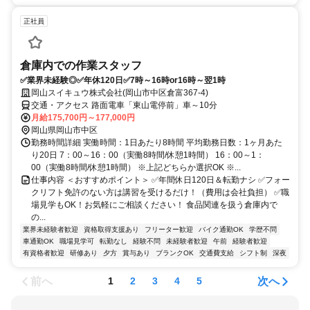
正社員
倉庫内での作業スタッフ
✅業界未経験◎✅年休120日✅7時～16時or16時～翌1時
岡山スイキュウ株式会社(岡山市中区倉富367-4)
交通・アクセス 路面電車「東山電停前」車～10分
月給175,700円～177,000円
岡山県岡山市中区
勤務時間詳細 実働時間：1日あたり8時間 平均勤務日数：1ヶ月あた
り20日 7：00～16：00（実働8時間/休憩1時間） 16：00～1：
00（実働8時間/休憩1時間） ※上記どちらか選択OK ※...
仕事内容 ＜おすすめポイント＞ ✅年間休日120日＆転勤ナシ ✅フォー
クリフト免許のない方は講習を受けるだけ！（費用は会社負担） ✅職
場見学もOK！お気軽にご相談ください！ 食品関連を扱う倉庫内で
の...
業界未経験者歓迎
資格取得支援あり
フリーター歓迎
バイク通勤OK
学歴不問
車通勤OK
職場見学可
転勤なし
経験不問
未経験者歓迎
午前
経験者歓迎
有資格者歓迎
研修あり
夕方
賞与あり
ブランクOK
交通費支給
シフト制
深夜
前へ
次へ
1
2
3
4
5