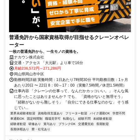
普通免許から国家資格取得が目指せるクレーンオペレ
ーター
一枚の普通免許から、一生モノの資格を。
ナカウン株式会社
交通・アクセス 「大元駅」より車で16分
月給236,572円～271,286円
岡山県岡山市中区
勤務時間詳細 実働時間：1日あたり7時間30分 平均勤務日数：1ヶ月
あたり20日 〜 22日 8：00～17：00（実働7.5時間／休憩1.5時間）
仕事内容 「クレーンの仕事って、なんだかカッコいい。」 そんな風
に思ったことはありませんか？ でも、 「資格がないと無理そう」
「経験がないから難しそう」 「自分にできる仕事なのかな」 そう感
じてい...
業界未経験者歓迎
資格取得支援あり
フリーター歓迎
バイク通勤OK
学歴不問
車通勤OK
固定時間制
職場見学可
転勤なし
経験不問
未経験者歓迎
経験者歓迎
研修あり
賞与あり
ブランクOK
交通費支給
長期歓迎
長期休暇あり
寮・社宅あり