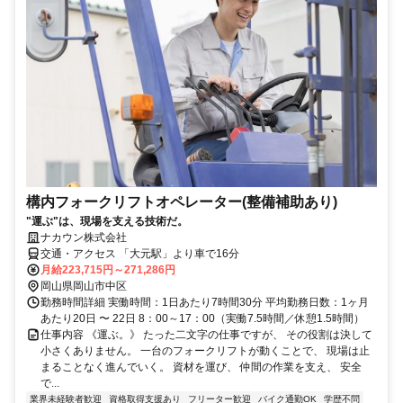
構内フォークリフトオペレーター(整備補助あり)
"運ぶ"は、現場を支える技術だ。
ナカウン株式会社
交通・アクセス 「大元駅」より車で16分
月給223,715円～271,286円
岡山県岡山市中区
勤務時間詳細 実働時間：1日あたり7時間30分 平均勤務日数：1ヶ月
あたり20日 〜 22日 8：00～17：00（実働7.5時間／休憩1.5時間）
仕事内容 《運ぶ。》 たった二文字の仕事ですが、 その役割は決して
小さくありません。 一台のフォークリフトが動くことで、 現場は止
まることなく進んでいく。 資材を運び、 仲間の作業を支え、 安全
で...
業界未経験者歓迎
資格取得支援あり
フリーター歓迎
バイク通勤OK
学歴不問