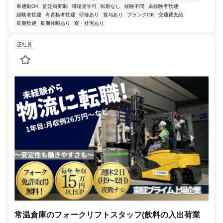
車通勤OK
固定時間制
職場見学可
転勤なし
経験不問
未経験者歓迎
経験者歓迎
有資格者歓迎
研修あり
賞与あり
ブランクOK
交通費支給
長期歓迎
長期休暇あり
寮・社宅あり
正社員
常温倉庫のフォークリフトスタッフ(飲料の入出荷業