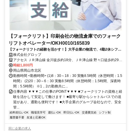
【フォークリフト】印刷会社の物流倉庫でのフォーク
リフトオペレーター/OKH0010/165839
【フォークリフトの経験を活かす！】大手企業の物流で、4勤2休シフト
＆送迎バスで快適な生活を実現◎
株式会社グロップ
アクセス ＪＲ津山線 金川徒歩約18分、ＪＲ津山線 野々口徒歩約29
分、ＪＲ津山線 牧山徒歩約112分 金川駅から車で5分
時給1,800円
岡山県岡山市北区
勤務時間 <勤務時間> (1)8：30～18：30 実働8.5時間（休憩時間：1.5
時間） (2)20：30～6：30 実働8.5時間（休憩時間：1.5時間、深夜時
間：5.5時間） ※1，2の勤務共に...
仕事内容 ▼▼▼この仕事のPOINT▼▼▼ ■フォークリフトの資格と経
験を活かして安定して働けます！ ■最寄り駅からシャトルバスでの送
迎があり、通勤も便利です！ ■大手企業のグループ会社なので、安全
管...
給料前払いOK
職場見学可
週払いOK
即日払いOK
交通費支給
シフト制
履歴書不要
友達と応募OK
同じ企業の求人