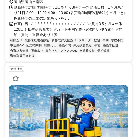
岡山県岡山市南区
勤務時間詳細 実働時間：1日あたり8時間 平均勤務日数：1ヶ月あた
り21日 3:00～12:00 4:00～13:00 (各実働8時間/休憩60分) ※月ごとに
拘束時間の上限の定めあり - ⏩1...
仕事内容 _/_/_/_/_/_/_/_/_/_/_/_/_/_/_/_/_/_/_/ ✅賞与3.5ヶ月＆年休
120日！私生活も充実✨ ✅カート使用で体への負担が少なめ✨ ✅昇
給・賞与・退職金あり！安...
制服あり
業界未経験者歓迎
資格取得支援あり
フリーター歓迎
早朝
学歴不問
車通勤OK
固定時間制
転勤なし
経験不問
未経験者歓迎
午前
経験者歓迎
有資格者歓迎
研修あり
賞与あり
ブランクOK
交通費支給
長期歓迎
資格取得手当あり
派遣社員