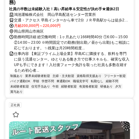
務)
社員の半数は未経験入社！高い昇給率＆安定性が決め手★週休2日
鴻池運輸株式会社 岡山早島配送センター営業所
交通・アクセス 早島インターから車で2分 ＪＲ早島駅からは徒歩20
分
月給200,000円～220,000円
岡山県岡山市南区
勤務時間詳細 総労働時間：1ヶ月あたり166時間40分 ①6:00～15:00
②14:00～23:00 ※時間固定での勤務(朝出勤／昼から出勤)もご相談に
応じております。 ✨残業は月20時間程度...
仕事内容 【東証プライム上場企業】早島ICに隣接する、飲料を専門
に扱う流通センター。ゆとりある働き方で仕事スキルも、確実な収入
UPも手にできます！入社後フォーク免許を取った社員も多数在籍す
るため初心者...
制服あり
業界未経験者歓迎
主婦・主夫歓迎
資格取得支援あり
フリーター歓迎
バイク通勤OK
早朝
学歴不問
車通勤OK
職場見学可
転勤なし
経験不問
未経験者歓迎
住宅手当あり
午前
経験者歓迎
有資格者歓迎
研修あり
夕方
賞与あり
正社員