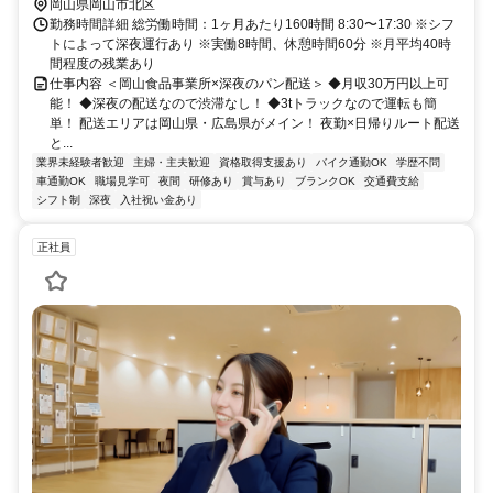
岡山県岡山市北区
勤務時間詳細 総労働時間：1ヶ月あたり160時間 8:30〜17:30 ※シフ
トによって深夜運行あり ※実働8時間、休憩時間60分 ※月平均40時
間程度の残業あり
仕事内容 ＜岡山食品事業所×深夜のパン配送＞ ◆月収30万円以上可
能！ ◆深夜の配送なので渋滞なし！ ◆3tトラックなので運転も簡
単！ 配送エリアは岡山県・広島県がメイン！ 夜勤×日帰りルート配送
と...
業界未経験者歓迎
主婦・主夫歓迎
資格取得支援あり
バイク通勤OK
学歴不問
車通勤OK
職場見学可
夜間
研修あり
賞与あり
ブランクOK
交通費支給
シフト制
深夜
入社祝い金あり
正社員