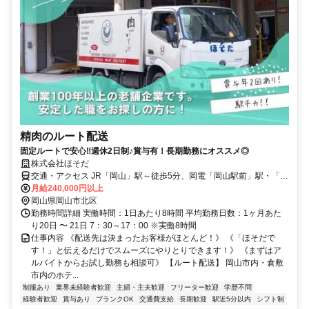
精肉のルート配送
固定ルートで安心‼週休2日制♪賞与有！長期勤務にオススメ◎
株式会社ほそだ
交通・アクセス JR「岡山」駅～徒歩5分、岡電「岡山駅前」駅・「西
川緑道公園駅」より徒歩5分 バイク通勤OK
月給240,000円以上
岡山県岡山市北区
勤務時間詳細 実働時間：1日あたり8時間 平均勤務日数：1ヶ月あた
り20日 〜 21日 7：30～17：00 ※実働8時間
仕事内容 《配送先は決まったお客様がほとんど！》 《「ほそだで
す！」と伝えるだけでスムーズにやりとりできます！》 《まずはア
ルバイトからお試し勤務も相談可》 【ルート配送】 岡山市内・倉敷
市内のホテ...
制服あり
業界未経験者歓迎
主婦・主夫歓迎
フリーター歓迎
学歴不問
経験者歓迎
賞与あり
ブランクOK
交通費支給
長期歓迎
駅近5分以内
シフト制