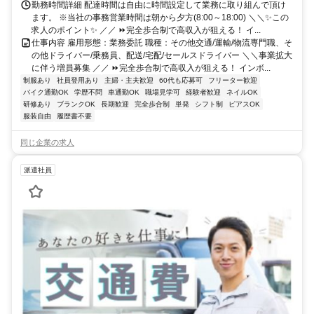
勤務時間詳細 配達時間は自由に時間設定して業務に取り組んで頂け
ます。 ※当社の事務営業時間は朝から夕方(8:00～18:00) ＼＼✨この
求人のポイント✨ ／／ ⏩完全歩合制で高収入が狙える！ イ...
仕事内容 雇用形態：業務委託 職種：その他交通/運輸/物流専門職、そ
の他ドライバー/乗務員、配送/宅配/セールスドライバー ＼＼事業拡大
に伴う増員募集 ／／ ⏩完全歩合制で高収入が狙える！ インボ...
制服あり
社員登用あり
主婦・主夫歓迎
60代も応募可
フリーター歓迎
バイク通勤OK
学歴不問
車通勤OK
職場見学可
経験者歓迎
ネイルOK
研修あり
ブランクOK
長期歓迎
完全歩合制
単発
シフト制
ピアスOK
服装自由
履歴書不要
同じ企業の求人
派遣社員