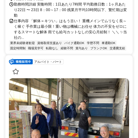
勤務時間詳細 実働時間：1日あたり7時間 平均勤務日数：1ヶ月あた
り22日 〜 23日 8：00～17：00 残業月平均10時間以下、繁忙期は変
動
仕事内容 「解体＝キツい」はもう古い！ 重機メインでムリなく長～
く稼ぐ 手作業は最小限！重い物は機械にお任せ 体力の不安をゼロに
するスマートな解体 雨でも給与カットなしの安心月給制！ ＼＼ ✨当
社の...
業界未経験者歓迎
資格取得支援あり
バイク通勤OK
学歴不問
車通勤OK
固定時間制
職場見学可
転勤なし
経験不問
賞与あり
ブランクOK
交通費支給
アルバイト・パート