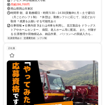
アクセス JR赤穂線西大寺駅
月給286,700円
岡山県岡山市東区
時間帯 朝、昼 勤務曜日・時間 5:30～14:30(実働8h) 月～土で週5日
（月ごとのシフト制） ＊休憩は、勤務シフトに応じて、法定どおり
取得 ＊残業をお願いする可能性あり
仕事情報 ● 仕事内容 3tまたは4t車を利用し、花王製品を ドラッグス
トアやホームセンター、 病院、老人ホーム等に配送。 また、付随す
る 伝票整理や荷物積込み、納品作業、 パソコンへの実績入力も...
社員登用あり
交通費支給
シフト制
正社員