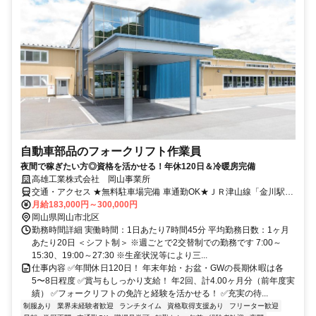
自動車部品のフォークリフト作業員
夜間で稼ぎたい方◎資格を活かせる！年休120日＆冷暖房完備
高雄工業株式会社 岡山事業所
交通・アクセス ★無料駐車場完備 車通勤OK★ＪＲ津山線「金川駅」
より車で10分
月給183,000円～300,000円
岡山県岡山市北区
勤務時間詳細 実働時間：1日あたり7時間45分 平均勤務日数：1ヶ月
あたり20日 ＜シフト制＞ ※週ごとで2交替制での勤務です 7:00～
15:30、19:00～27:30 ※生産状況等により三...
仕事内容 ✅年間休日120日！ 年末年始・お盆・GWの長期休暇は各
5〜8日程度 ✅賞与もしっかり支給！ 年2回、計4.00ヶ月分（前年度実
績） ✅フォークリフトの免許と経験を活かせる！ ✅充実の待...
制服あり
業界未経験者歓迎
ランチタイム
資格取得支援あり
フリーター歓迎