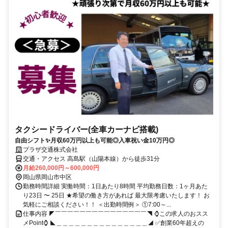
タクシードライバー(全車カーナビ搭載)
自由シフト✨月収60万円以上も可能◎入車祝い金10万円◎
プラザ交通株式会社
交通・アクセス 高島駅（山陽本線）から徒歩31分
月給260,000円～600,000円
岡山県岡山市中区
勤務時間詳細 実働時間：1日あたり8時間 平均勤務日数：1ヶ月あた
り23日 〜 25日 ★希望の働き方があれば 最大限考慮いたします！ お
気軽にご相談ください！！ ＜出勤時間例＞ ①7:00～...
仕事内容 ◤￣￣￣￣￣￣￣￣￣￣￣￣￣￣￣◥ ⌚この求人のおスス
メPoint⌚ ◣＿＿＿＿＿＿＿＿＿＿＿＿＿＿＿◢ ✅創業60年超えの