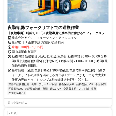
夜勤専属/フォークリフトでの運搬作業
【夜勤専属】時給1,300円&夜勤専属で効率的に稼げる!! フォークリフト
の資格を活かせるお仕事!!
株式会社アイシ・フュージョン・アソシエイツ
最寄駅 ＪＲ山陽本線 万富駅 徒歩15分
時給1,300円～1,625円
岡山県岡山市東区
勤務時間 勤務曜日 月,火,水,木,金,祝祭日 勤務時間 20:00～05:00 (8時
間) 最低勤務日数 週5日 (休憩60分) 勤務時間 21:00～06:00 (8時間) 最
低勤務日数 週5日...
基本情報 【夜勤専属】時給1,300円&夜勤専属で効率的に稼げる!! フ
ォークリフトの資格を活かせるお仕事!! ブランクがあっても大丈夫!!
仕事内容はとってもシンプル!! 未経験大歓迎! ～20～4...
業界未経験者歓迎
長期
フリーター歓迎
社会保険あり
給料前払いOK
学歴不問
即日勤務OK
未経験者歓迎
夜間
週払いOK
交通費支給
シフト制
深夜
友達と応募OK
同じ企業の求人
正社員