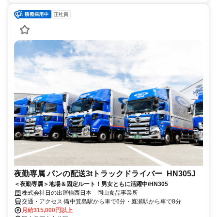
正社員
夜勤専属 パンの配送3tトラックドライバー_HN305J
＜夜勤専属＞地場＆固定ルート！男女ともに活躍中/HN305
株式会社日の出運輸西日本 岡山食品事業所
交通・アクセス 備中箕島駅から車で6分・庭瀬駅から車で8分
月給315,000円以上