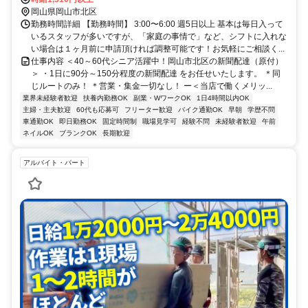
岡山県岡山市北区
勤務時間詳細 【勤務時間】 3:00〜6:00 週5日以上 基本は毎日入って
いるスタッフが多いですが、「家庭の事情で」など、シフトに入れな
い場合は１ヶ月前に申請頂ければ調整可能です！お気軽にご相談く...
仕事内容 ＜40～60代シニア活躍中！岡山市北区の新聞配達（原付）
＞ ・1日に90分～150分程度の新聞配達 をお任せいたします。 ＊同
じルートのみ！ ＊営業・集金一切なし！ ー＜当店で働くメリッ...
業界未経験者歓迎
扶養内勤務OK
副業・WワークOK
1日4時間以内OK
主婦・主夫歓迎
60代も応募可
フリーター歓迎
バイク通勤OK
早朝
学歴不問
車通勤OK
即日勤務OK
固定時間制
職場見学可
経験不問
未経験者歓迎
午前
ネイルOK
ブランクOK
長期歓迎
アルバイト・パート