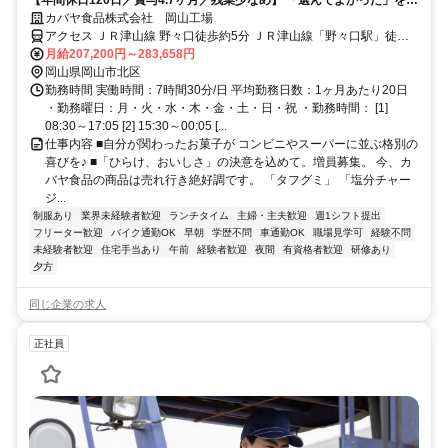
働くすべての人に。「タフグミ」「塩分チャージタブレッツ」「セボン
カバヤ食品株式会社 岡山工場
スター」「さくさくぱんだ」「ほねほねザウルス」等のヒット連発を支
アクセス ＪＲ津山線 野々口徒歩約5分 ＪＲ津山線「野々口駅」徒歩5
える誇りと、業界屈指の待遇を同時に手に入れませんか？ 平均勤続16.5
分 ／マイカー通勤OK／無料駐車場完備
月給207,200円～283,658円
年が証明する「心理的安全」と、最新設備のクリーンルームで叶える
岡山県岡山市北区
「スマートな働き方」。 ただの作業で終わらせない、日本中の笑顔を作
勤務時間 実働時間：7時間30分/日 平均勤務日数：1ヶ月あたり20日
る司令塔へ。 カバヤ食品なら、仕事のやりがいも、家族との大切な時間
・勤務曜日：月・火・水・木・金・土・日・祝 ・勤務時間： [1]
も、何ひとつ妥協する必要はありません。
08:30～17:05 [2] 15:30～00:05 [...
仕事内容 ■自分が関わったお菓子が コンビニやスーパーに並ぶ格別の
喜びを♪ ■「ひらけ、おいしさ」の決意を込めて。増員募集。 今、カ
バヤ食品の商品は売れ行き絶好調です。 「タフグミ」 「塩分チャー
ジ...
制服あり
業界未経験者歓迎
ランチタイム
主婦・主夫歓迎
週1シフト提出
フリーター歓迎
バイク通勤OK
早朝
学歴不問
車通勤OK
職場見学可
経験不問
未経験者歓迎
住宅手当あり
午前
経験者歓迎
夜間
有資格者歓迎
研修あり
夕方
同じ企業の求人
正社員