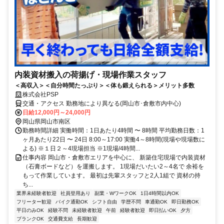
内装資材搬入の荷揚げ・現場作業スタッフ
＜高収入＞＜自分時間たっぷり＞＜体も鍛えられる＞メリット多数
株式会社PSP
交通・アクセス 勤務地により異なる(岡山市･倉敷市内中心)
日給12,000円～24,000円
岡山県岡山市南区
勤務時間詳細 実働時間：1日あたり4時間 〜 8時間 平均勤務日数：1
ヶ月あたり22日 〜 24日 8:00～17:00 実働4～8時間(現場や現場数に
よる) ※１日２～4現場担当 ※1現場/4時間...
仕事内容 岡山市・倉敷市エリアを中心に、 新築住宅現場で内装資材
（石膏ボードなど）を運搬します。 1現場だいたい2～4名で 余裕を
もって作業しています。 最初は先輩スタッフと2人1組で 資材の持
ち...
業界未経験者歓迎
社員登用あり
副業・WワークOK
1日4時間以内OK
フリーター歓迎
バイク通勤OK
シフト自由
学歴不問
車通勤OK
即日勤務OK
平日のみOK
経験不問
未経験者歓迎
午前
経験者歓迎
即日払いOK
夕方
ブランクOK
交通費支給
長期歓迎