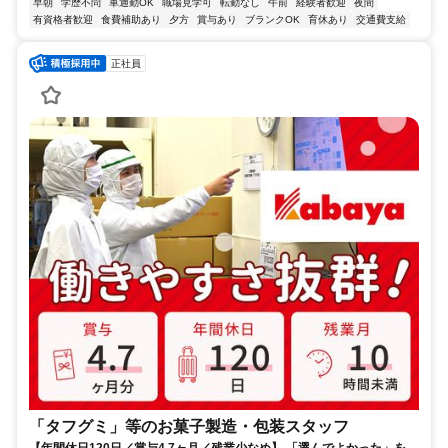
早朝
学歴不問
車通勤OK
職場見学可
転勤なし
午前
経験者歓迎
夜間
有資格者歓迎
食費補助あり
夕方
賞与あり
ブランクOK
育休あり
交通費支給
正社員
「タフグミ」等のお菓子製造・包装スタッフ
【年間休日120日／賞与4.7ヶ月／残業少なめ】 「選んでよかった」を、