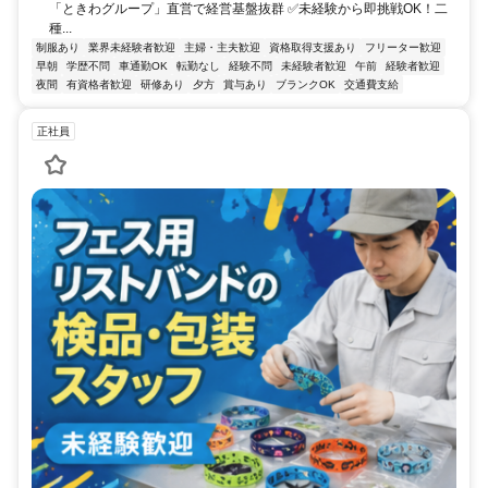
「ときわグループ」直営で経営基盤抜群 ✅未経験から即挑戦OK！二
種...
制服あり
業界未経験者歓迎
主婦・主夫歓迎
資格取得支援あり
フリーター歓迎
早朝
学歴不問
車通勤OK
転勤なし
経験不問
未経験者歓迎
午前
経験者歓迎
夜間
有資格者歓迎
研修あり
夕方
賞与あり
ブランクOK
交通費支給
正社員