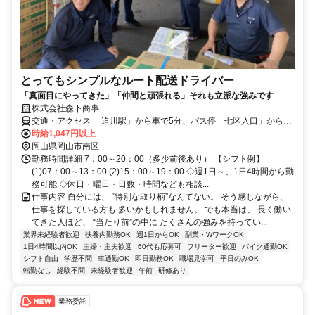
とってもシンプルなルート配送ドライバー
「真面目にやってきた」「仲間と頑張れる」それも立派な強みです
株式会社森下商事
交通・アクセス 「迫川駅」から車で5分、バス停「七区入口」から徒
歩5分
時給1,047円以上
岡山県岡山市南区
勤務時間詳細 7：00～20：00（多少前後あり） 【シフト例】
(1)07：00～13：00 (2)15：00～19：00 ◇週1日～、1日4時間から勤
務可能 ◇休日・曜日・日数・時間なども相談...
仕事内容 自分には、 “特別な取り柄”なんてない。 そう感じながら、
仕事を探している方も 多いかもしれません。 でも本当は、 長く働い
てきた人ほど、 “当たり前”の中に たくさんの強みを持ってい...
業界未経験者歓迎
扶養内勤務OK
週1日からOK
副業・WワークOK
1日4時間以内OK
主婦・主夫歓迎
60代も応募可
フリーター歓迎
バイク通勤OK
シフト自由
学歴不問
車通勤OK
即日勤務OK
職場見学可
平日のみOK
転勤なし
経験不問
未経験者歓迎
午前
研修あり
業務委託