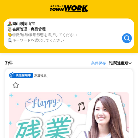
岡山県
岡山市
在庫管理・商品管理
特徴/給与/雇用形態を選択してください
キーワードを選択してください
7件
条件保存
関連度順
派遣社員