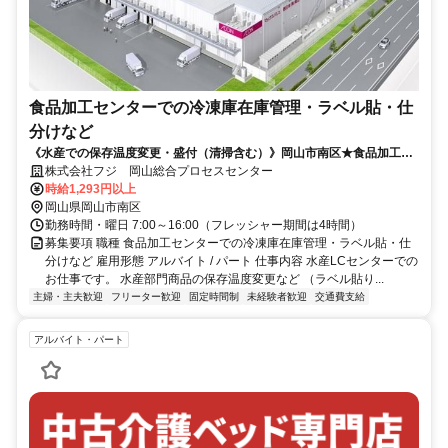
食品加工センターでの冷凍庫在庫管理・ラベル貼・仕
分けなど
《水産での保存温度変更・盛付（清掃含む）》岡山市南区★食品加工セ
ンター★食堂完備
株式会社フジ 岡山総合プロセスセンター
時給1,293円以上
岡山県岡山市南区
勤務時間・曜日 7:00～16:00（フレッシャー期間は4時間）
募集要項 職種 食品加工センターでの冷凍庫在庫管理・ラベル貼・仕
分けなど 雇用形態 アルバイト / パート 仕事内容 水産LCセンターでの
お仕事です。 水産部門商品の保存温度変更など （ラベル貼り...
主婦・主夫歓迎
フリーター歓迎
固定時間制
未経験者歓迎
交通費支給
アルバイト・パート