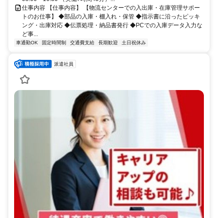
仕事内容 【仕事内容】 【物流センターでの入出庫・在庫管理サポー
トのお仕事】 ◆部品の入庫・棚入れ・保管 ◆指示書に沿ったピッキ
ング・出庫対応 ◆伝票処理・納品書発行 ◆PCでの入庫データ入力な
ど事...
車通勤OK
固定時間制
交通費支給
長期歓迎
土日祝休み
派遣社員