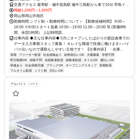
払い・前払い】
交通アクセス 最寄駅：備中箕島駅 備中三島駅から車で10分 早島イン
ターからも車で約5分 ＊車通勤OK,バイク通勤OK
時給1,200円～1,500円
岡山県岡山市南区
勤務時間 シフト制 ＜勤務時間について＞ 【勤務候補時間】 9:00～
18:00 ※9:00スタート急募 10:00～19:00 11:00～20:00 等 (実働8時
間、休憩1時間） 上記時間固...
仕事内容 ◆主な仕事内容◆ 5月にオープンしたばかりの新設倉庫での
データ入力事務スタッフ募集！ キレイな職場で快適に働けます♪ バイ
パス沿いなので通勤もしやすい立地です！ 【仕事内容】 ・在庫...
長期
フリーター歓迎
社会保険あり
給料前払いOK
大量募集
学歴不問
即日勤務OK
経験不問
未経験者歓迎
経験者歓迎
ネイルOK
週払いOK
研修あり
社会保険完備
ブランクOK
オープニングスタッフ
長期歓迎
フルタイム歓迎
シフト制
日払いOK
アルバイト・パート