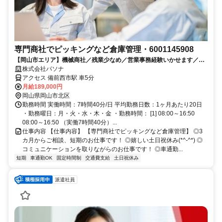
専門商社でピッキングなど倉庫管理・6001145908
【岡山市エリア】機械商社／残業少なめ／営業事務経験いかせます／急
募のお仕事です
株式会社パソナ
アクセス 備前西市駅 車5分
月給189,000円
岡山県岡山市北区
勤務時間 実働時間：7時間40分/日 平均勤務日数：1ヶ月あたり20日
・勤務曜日：月・火・水・木・金 ・勤務時間： [1] 08:00～16:50
08:00～16:50 （実働7時間40分）...
仕事内容 【仕事内容】 【専門商社でピッキングなど倉庫管理】 ◎3
カ月からご相談、短期のお仕事です！ ◎嬉しい土日祝休み(*^-^*) ◎
コミュニケーションを取りながらのお仕事です！ ◎車通勤...
短期
車通勤OK
固定時間制
交通費支給
土日祝休み
派遣社員