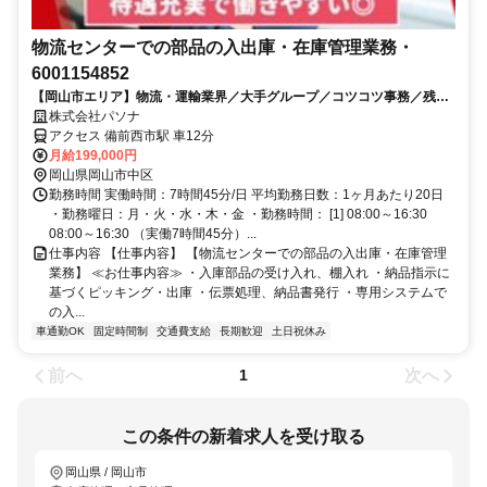
物流センターでの部品の入出庫・在庫管理業務・
6001154852
【岡山市エリア】物流・運輸業界／大手グループ／コツコツ事務／残業
少なめのお仕事です
株式会社パソナ
アクセス 備前西市駅 車12分
月給199,000円
岡山県岡山市中区
勤務時間 実働時間：7時間45分/日 平均勤務日数：1ヶ月あたり20日
・勤務曜日：月・火・水・木・金 ・勤務時間： [1] 08:00～16:30
08:00～16:30 （実働7時間45分）...
仕事内容 【仕事内容】 【物流センターでの部品の入出庫・在庫管理
業務】 ≪お仕事内容≫ ・入庫部品の受け入れ、棚入れ ・納品指示に
基づくピッキング・出庫 ・伝票処理、納品書発行 ・専用システムで
の入...
車通勤OK
固定時間制
交通費支給
長期歓迎
土日祝休み
前へ
次へ
1
この条件の新着求人を受け取る
岡山県 / 岡山市