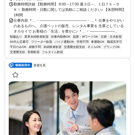
勤務時間詳細 【勤務時間】 9:00～17:00 週３日～、１日７ｈ～Ｏ
Ｋ！ 勤務時間・日数に関しては気軽にご相談ください♪ 【休憩時間】
1時間
仕事内容 ＊…・―――――――――――――・…＊ 仕事をやりがい
のあるものへ。 介護ベットの販売、レンタル事業を 生業としている
オカセイで お客様の「生活」を豊かに♪ ＊…・―――――――...
制服あり
業界未経験者歓迎
扶養内勤務OK
副業・WワークOK
主婦・主夫歓迎
60代も応募可
フリーター歓迎
バイク通勤OK
学歴不問
車通勤OK
職場見学可
平日のみOK
経験不問
未経験者歓迎
交通費全額支給
ネイルOK
ブランクOK
交通費支給
長期歓迎
フルタイム歓迎
派遣社員