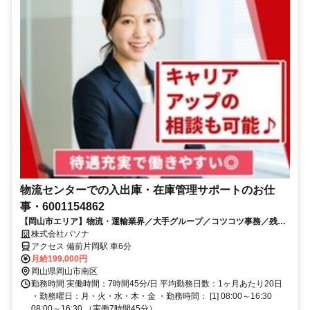
物流センターでの入出庫・在庫管理サポートのお仕
事・6001154862
【岡山市エリア】物流・運輸業界／大手グループ／コツコツ事務／残業
少なめのお仕事です
株式会社パソナ
アクセス 備前片岡駅 車6分
月給199,000円
岡山県岡山市南区
勤務時間 実働時間：7時間45分/日 平均勤務日数：1ヶ月あたり20日
・勤務曜日：月・火・水・木・金 ・勤務時間： [1] 08:00～16:30
08:00～16:30 （実働7時間45分）...