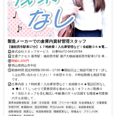
製造メーカーでの倉庫内資材管理スタッフ
【備前西市駅車17分】１７時終業！入出庫管理など！未経験ＯＫ★電話
応対なし★
株式会社スタッフサービス 仕事No/72-04419784
交通アクセス 最寄駅：備前西市駅 瀬戸大橋線備前西市駅車17分 車通
勤可能
時給1,450円
岡山県岡山市中区
勤務時間 固定時間制 09:00～17:00 ◆開始日はご相談可能です！詳し
くはお問い合わせください！ ※休憩６０分。※時短勤務も相談可能
です。
仕事内容 １７時終業！入出庫管理など！未経験ＯＫ★電話応対なし
★ ◆ＯＪＴしっかりで業務習得を進められる！オフィカジ勤務Ｏ
Ｋ！当社スタッフを含む幅広い年齢層の方々が活躍する職場★同業務
の方も在籍して...
業界未経験者歓迎
主婦・主夫歓迎
長期
フリーター歓迎
社会保険あり
大量募集
学歴不問
車通勤OK
固定時間制
平日のみOK
転勤なし
未経験者歓迎
経験者歓迎
残業なし
有資格者歓迎
職種変更なし
研修あり
ブランクOK
交通費支給
長期歓迎