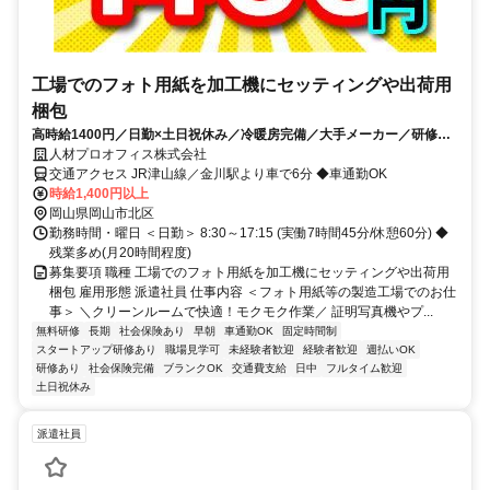
工場でのフォト用紙を加工機にセッティングや出荷用
梱包
高時給1400円／日勤×土日祝休み／冷暖房完備／大手メーカー／研修充
実／食堂あり／週払いOK
人材プロオフィス株式会社
交通アクセス JR津山線／金川駅より車で6分 ◆車通勤OK
時給1,400円以上
岡山県岡山市北区
勤務時間・曜日 ＜日勤＞ 8:30～17:15 (実働7時間45分/休憩60分) ◆
残業多め(月20時間程度)
募集要項 職種 工場でのフォト用紙を加工機にセッティングや出荷用
梱包 雇用形態 派遣社員 仕事内容 ＜フォト用紙等の製造工場でのお仕
事＞ ＼クリーンルームで快適！モクモク作業／ 証明写真機やプ...
無料研修
長期
社会保険あり
早朝
車通勤OK
固定時間制
スタートアップ研修あり
職場見学可
未経験者歓迎
経験者歓迎
週払いOK
研修あり
社会保険完備
ブランクOK
交通費支給
日中
フルタイム歓迎
土日祝休み
派遣社員