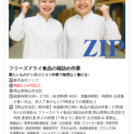
フリーズドライ食品の箱詰め作業
重たいものナシ◎コツコツ作業で無理なく働ける♪
株式会社ジップ
時給1,110円以上
岡山県岡山市北区
就業時間 9:00～17:00 （休憩時間: 60分、実働6時間） 時間外 出荷量
が多い日は、本人了承のもと17時頃までの残業あり
【岡山市北区／軽作業】未経験OK◎軽い食品の箱詰め作業｜17時退
社×土日祝休み フリーズドライ食品の箱詰め作業 岡山県岡山市北区大
内田 派遣社員 求人の特徴 17 時までに退社可 土日祝休み 夜勤な...
制服あり
業界未経験者歓迎
主婦・主夫歓迎
長期
フリーター歓迎
学歴不問
車通勤OK
固定時間制
職場見学可
平日のみOK
未経験者歓迎
ブランクOK
交通費支給
長期歓迎
バイトデビュー歓迎
土日祝休み