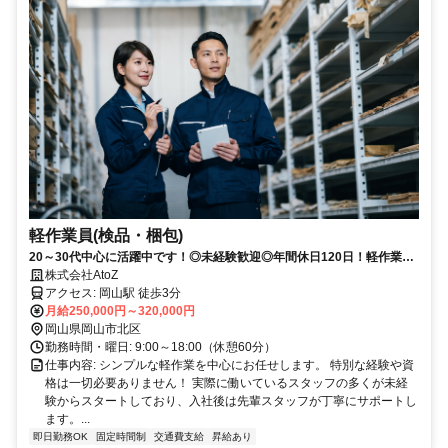
軽作業員(検品・梱包)
20～30代中心に活躍中です！◎未経験歓迎◎年間休日120日！軽作業の
簡単作業！
株式会社AtoZ
アクセス: 岡山駅 徒歩3分
月給250,000円～320,000円
岡山県岡山市北区
勤務時間・曜日: 9:00～18:00（休憩60分）
仕事内容: シンプルな軽作業を中心にお任せします。 特別な経験や資
格は一切必要ありません！ 実際に働いているスタッフの多くが未経
験からスタートしており、入社後は先輩スタッフが丁寧にサポートし
ます。...
即日勤務OK
固定時間制
交通費支給
昇給あり