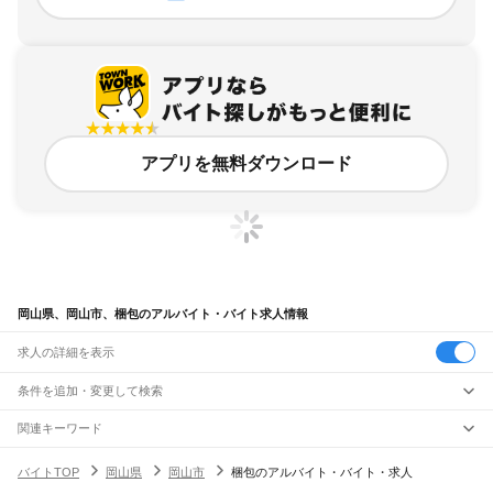
アプリを無料ダウンロード
岡山県、岡山市、梱包のアルバイト・バイト求人情報
求人の詳細を表示
条件を追加・変更して検索
市区町村を追加・変更
関連キーワード
岡山県 岡山市 倉庫・物流管理 仕分け
岡山県 倉庫・物流管理 物流倉庫
岡山県
駅を追加・変更
バイトTOP
岡山県
岡山市
梱包のアルバイト・バイト・求人
岡山県 倉庫・物流管理 トラック
岡山県 倉庫・物流管理 仕分け
岡山県
すべて
岡山県 倉庫・物流管理 梱包 在宅