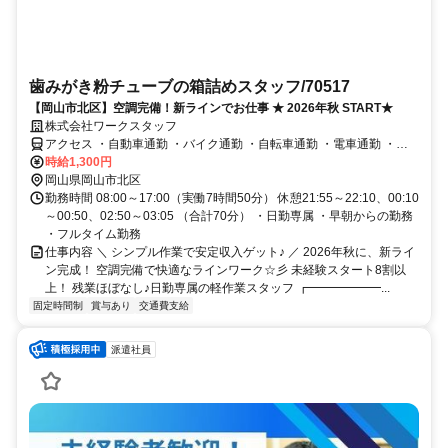
歯みがき粉チューブの箱詰めスタッフ/70517
【岡山市北区】空調完備！新ラインでお仕事 ★ 2026年秋 START★
株式会社ワークスタッフ
アクセス ・自動車通勤 ・バイク通勤 ・自転車通勤 ・電車通勤 ・バ
ス通勤 ・徒歩通勤
時給1,300円
岡山県岡山市北区
勤務時間 08:00～17:00（実働7時間50分） 休憩21:55～22:10、00:10
～00:50、02:50～03:05 （合計70分） ・日勤専属 ・早朝からの勤務
・フルタイム勤務
仕事内容 ＼ シンプル作業で安定収入ゲット♪ ／ 2026年秋に、新ライ
ン完成！ 空調完備で快適なラインワーク☆彡 未経験スタート8割以
上！ 残業ほぼなし♪日勤専属の軽作業スタッフ ┏━━━━━━...
固定時間制
賞与あり
交通費支給
派遣社員