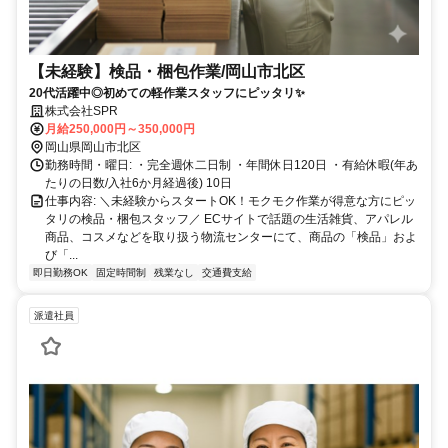
【未経験】検品・梱包作業/岡山市北区
20代活躍中◎初めての軽作業スタッフにピッタリ✨
株式会社SPR
月給250,000円～350,000円
岡山県岡山市北区
勤務時間・曜日: ・完全週休二日制 ・年間休日120日 ・有給休暇(年あ
たりの日数/入社6か月経過後) 10日
仕事内容: ＼未経験からスタートOK！モクモク作業が得意な方にピッ
タリの検品・梱包スタッフ／ ECサイトで話題の生活雑貨、アパレル
商品、コスメなどを取り扱う物流センターにて、商品の「検品」およ
び「...
即日勤務OK
固定時間制
残業なし
交通費支給
派遣社員