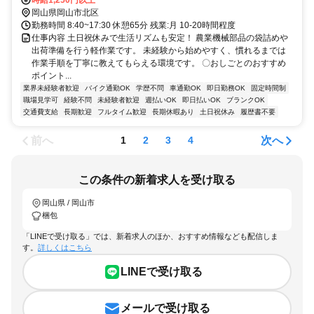
岡山県岡山市北区
勤務時間 8:40~17:30 休憩65分 残業:月 10-20時間程度
仕事内容 土日祝休みで生活リズムも安定！ 農業機械部品の袋詰めや
出荷準備を行う軽作業です。 未経験から始めやすく、慣れるまでは
作業手順を丁寧に教えてもらえる環境です。 〇おしごとのおすすめ
ポイント...
業界未経験者歓迎
バイク通勤OK
学歴不問
車通勤OK
即日勤務OK
固定時間制
職場見学可
経験不問
未経験者歓迎
週払いOK
即日払いOK
ブランクOK
交通費支給
長期歓迎
フルタイム歓迎
長期休暇あり
土日祝休み
履歴書不要
前へ
次へ
1
2
3
4
この条件の新着求人を受け取る
岡山県 / 岡山市
梱包
「LINEで受け取る」では、新着求人のほか、おすすめ情報なども配信しま
す。
詳しくはこちら
LINEで受け取る
メールで受け取る