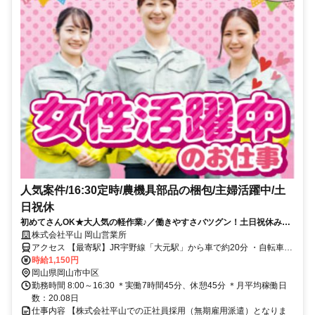
人気案件/16:30定時/農機具部品の梱包/主婦活躍中/土
日祝休
初めてさんOK★大人気の軽作業♪／働きやすさバツグン！土日祝休み＆
日勤のみ＆残業少なめ／20代～40代の女性活躍中！
株式会社平山 岡山営業所
アクセス 【最寄駅】JR宇野線「大元駅」から車で約20分 ・自転車、
バイク、マイカー通勤OK！ ※敷地内に無料駐車場あり
時給1,150円
岡山県岡山市中区
勤務時間 8:00～16:30 ＊実働7時間45分、休憩45分 ＊月平均稼働日
数：20.08日
仕事内容 【株式会社平山での正社員採用（無期雇用派遣）となりま