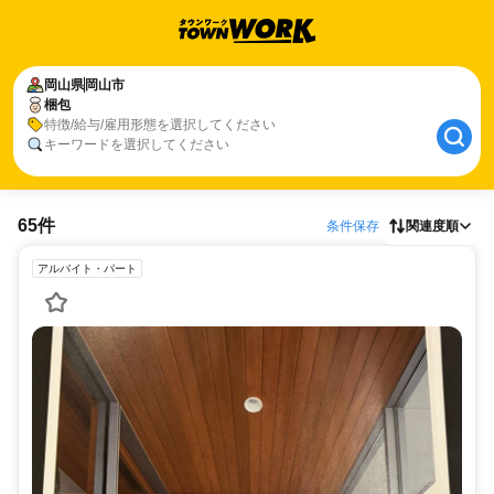
岡山県
岡山市
梱包
特徴/給与/雇用形態を選択してください
キーワードを選択してください
65件
条件保存
関連度順
アルバイト・パート