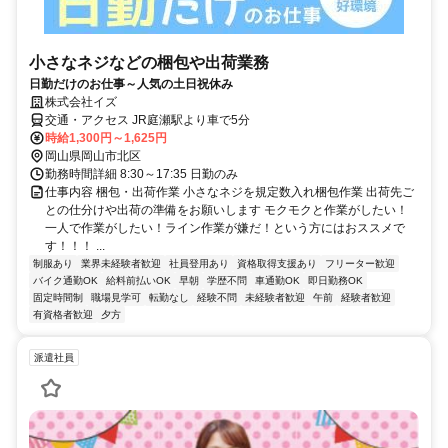
小さなネジなどの梱包や出荷業務
日勤だけのお仕事～人気の土日祝休み
株式会社イズ
交通・アクセス JR庭瀬駅より車で5分
時給1,300円～1,625円
岡山県岡山市北区
勤務時間詳細 8:30～17:35 日勤のみ
仕事内容 梱包・出荷作業 小さなネジを規定数入れ梱包作業 出荷先ご
との仕分けや出荷の準備をお願いします モクモクと作業がしたい！
一人で作業がしたい！ライン作業が嫌だ！という方にはおススメで
す！！！ ...
制服あり
業界未経験者歓迎
社員登用あり
資格取得支援あり
フリーター歓迎
バイク通勤OK
給料前払いOK
早朝
学歴不問
車通勤OK
即日勤務OK
固定時間制
職場見学可
転勤なし
経験不問
未経験者歓迎
午前
経験者歓迎
有資格者歓迎
夕方
派遣社員