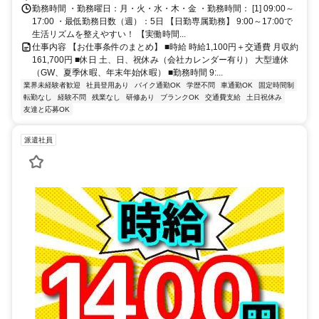
勤務時間 ・勤務曜日：月・火・水・木・金 ・勤務時間： [1] 09:00～
17:00 ・最低勤務日数（週）：5日 【日勤専属勤務】 9:00～17:00で
生活リズムを整えやすい！ 【実働時間...
仕事内容 【お仕事条件のまとめ】 ■時給 時給1,100円＋交通費 月収約
161,700円 ■休日 土、日、祝休み（会社カレンダー有り） 大型連休
（GW、夏季休暇、年末年始休暇） ■勤務時間 9:...
業界未経験者歓迎
社員登用あり
バイク通勤OK
学歴不問
車通勤OK
固定時間制
転勤なし
経験不問
残業なし
研修あり
ブランクOK
交通費支給
土日祝休み
友達と応募OK
派遣社員