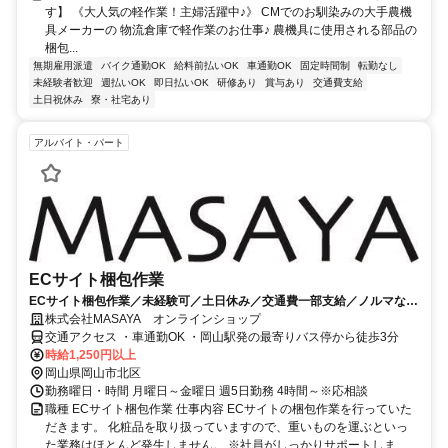
す】 《大人気の軽作業！主婦活躍中♪》 CMでのお馴染みの大手農機
具メーカーの 物流倉庫で軽作業のお仕事♪ 農機具に使用される部品の
梱包...
無期雇用派遣
バイク通勤OK
給料前払いOK
車通勤OK
固定時間制
転勤なし
未経験者歓迎
週払いOK
即日払いOK
研修あり
賞与あり
交通費支給
土日祝休み
寮・社宅あり
アルバイト・パート
ECサイト梱包作業
ECサイト梱包作業／未経験可／土日休み／交通費一部支給／ノルマなし
／
株式会社MASAYA オンラインショップ
交通アクセス ・車通勤OK ・岡山駅発の最寄りバス停から徒歩3分
時給1,250円以上
岡山県岡山市北区
勤務曜日・時間 月曜日～金曜日 週5日勤務 4時間～※応相談
職種 ECサイト梱包作業 仕事内容 ECサイトの梱包作業を行っていた
だきます。 化粧品を取り扱っていますので、重いものを運ぶといっ
た業務はほとんど発生しません。 ※社員がしっかりサポートしま