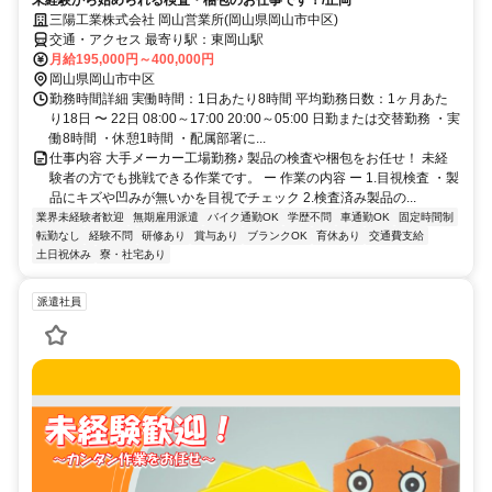
未経験から始められる検査・梱包のお仕事です！/正岡
三陽工業株式会社 岡山営業所(岡山県岡山市中区)
交通・アクセス 最寄り駅：東岡山駅
月給195,000円～400,000円
岡山県岡山市中区
勤務時間詳細 実働時間：1日あたり8時間 平均勤務日数：1ヶ月あた
り18日 〜 22日 08:00～17:00 20:00～05:00 日勤または交替勤務 ・実
働8時間 ・休憩1時間 ・配属部署に...
仕事内容 大手メーカー工場勤務♪ 製品の検査や梱包をお任せ！ 未経
験者の方でも挑戦できる作業です。 ー 作業の内容 ー 1.目視検査 ・製
品にキズや凹みが無いかを目視でチェック 2.検査済み製品の...
業界未経験者歓迎
無期雇用派遣
バイク通勤OK
学歴不問
車通勤OK
固定時間制
転勤なし
経験不問
研修あり
賞与あり
ブランクOK
育休あり
交通費支給
土日祝休み
寮・社宅あり
派遣社員