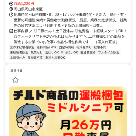
時給1,220円
岡山県岡山市東区
勤務時間 <勤務時間> 8：00～17：00 実働8時間 <更新の可能性> 有 <
更新の可能性:備考> 労働者の勤務状況・態度、業務の進捗状況、就業
先の経営状況により判断する <更新の上限回数> 回数...
仕事内容 ／ ◎日勤のみ！土日祝休み ◎無資格・未経験スタートOK！
◎フォークリフト免許があれば活かせます ＼ 工作機械などの部品を
製造する企業でのお仕事♪ 検品や梱包作業です！ （雇入れ直後）...
業界未経験者歓迎
給料前払いOK
固定時間制
職場見学可
経験不問
未経験者歓迎
残業なし
週払いOK
即日払いOK
交通費支給
フルタイム歓迎
土日祝休み
履歴書不要
友達と応募OK
派遣社員