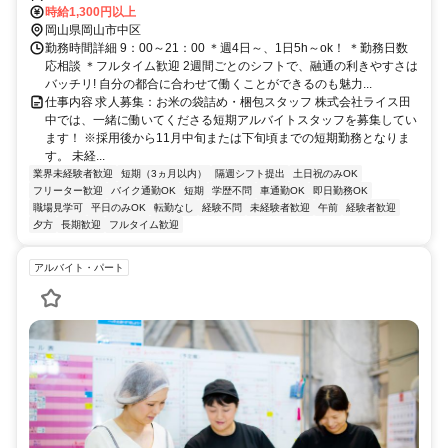
時給1,300円以上
岡山県岡山市中区
勤務時間詳細 9：00～21：00 ＊週4日～、1日5h～ok！ ＊勤務日数
応相談 ＊フルタイム歓迎 2週間ごとのシフトで、融通の利きやすさは
バッチリ! 自分の都合に合わせて働くことができるのも魅力...
仕事内容 求人募集：お米の袋詰め・梱包スタッフ 株式会社ライス田
中では、一緒に働いてくださる短期アルバイトスタッフを募集してい
ます！ ※採用後から11月中旬または下旬頃までの短期勤務となりま
す。 未経...
業界未経験者歓迎
短期（3ヵ月以内）
隔週シフト提出
土日祝のみOK
フリーター歓迎
バイク通勤OK
短期
学歴不問
車通勤OK
即日勤務OK
職場見学可
平日のみOK
転勤なし
経験不問
未経験者歓迎
午前
経験者歓迎
夕方
長期歓迎
フルタイム歓迎
アルバイト・パート