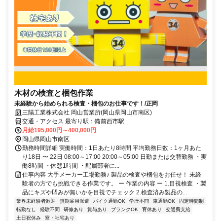
木材の検査と梱包作業
未経験から始められる検査・梱包のお仕事です！/正岡
三陽工業株式会社 岡山営業所(岡山県岡山市南区)
交通・アクセス 最寄り駅：備前西市駅
月給195,000円～400,000円
岡山県岡山市南区
勤務時間詳細 実働時間：1日あたり8時間 平均勤務日数：1ヶ月あた
り18日 〜 22日 08:00～17:00 20:00～05:00 日勤または交替勤務 ・実
働8時間 ・休憩1時間 ・配属部署に...
仕事内容 大手メーカー工場勤務♪ 製品の検査や梱包をお任せ！ 未経
験者の方でも挑戦できる作業です。 ー 作業の内容 ー 1.目視検査 ・製
品にキズや凹みが無いかを目視でチェック 2.検査済み製品の...
業界未経験者歓迎
無期雇用派遣
バイク通勤OK
学歴不問
車通勤OK
固定時間制
転勤なし
経験不問
研修あり
賞与あり
ブランクOK
育休あり
交通費支給
土日祝休み
寮・社宅あり