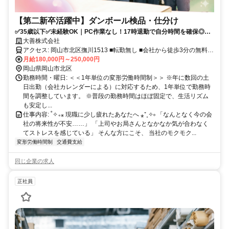
【第二新卒活躍中】ダンボール検品・仕分け
✅️35歳以下✅️未経験OK｜PC作業なし！17時退勤で自分時間を確保◎年
休120日／岡山・Uターン歓迎
大善株式会社
アクセス: 岡山市北区撫川1513 ■転勤無し ■会社から徒歩3分の無料駐
車場あり ■「岡山駅」より車で25分 ■車・バイク・自転車・徒歩等 あ
月給180,000円～250,000円
なた様の通いやすい通勤方法でお越しください！
岡山県岡山市北区
勤務時間・曜日: ＜＜1年単位の変形労働時間制＞＞ ※年に数回の土
日出勤（会社カレンダーによる）に対応するため、1年単位で勤務時
間を調整しています。 ※普段の勤務時間はほぼ固定で、生活リズム
も安定し...
仕事内容: ˚✧₊⁎ 現職に少し疲れたあなたへ ⁎⁺˳✧༚ 「なんとなく今の会
社の将来性が不安……」 「上司やお局さんとなかなか気が合わなく
てストレスを感じている」 そんな方にこそ、 当社のモクモク...
変形労働時間制
交通費支給
同じ企業の求人
正社員