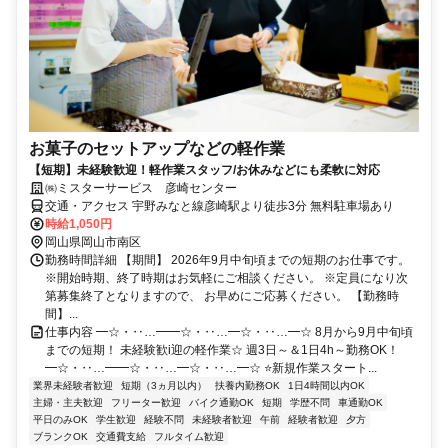
お菓子のセットアップなどの軽作業
【短期】未経験歓迎！軽作業スタッフ/お休みなどにも柔軟に対応
㈱ミスターサービス 彦崎センター
交通・アクセス 宇野みなと線彦崎駅より徒歩3分 無料駐車場あり
時給1,050円
岡山県岡山市南区
勤務時間詳細 【期間】 2026年9月中旬頃までの短期のお仕事です。
※開始時期、終了時期はお気軽にご相談ください。 ※定員になり次
第募集終了となりますので、 お早めにご応募ください。 【勤務時
間】...
仕事内容 ━☆・‥…━━☆・‥…━☆・‥…━☆ 8月から9月中旬頃
までの短期！ 未経験歓i迎の軽作業☆ 週3日～＆1日4h～勤務OK！
━☆・‥…━━☆・‥…━☆・‥…━☆ ⭐新規作業スタート...
業界未経験者歓迎
短期（3ヵ月以内）
扶養内勤務OK
1日4時間以内OK
主婦・主夫歓迎
フリーター歓迎
バイク通勤OK
短期
学歴不問
車通勤OK
平日のみOK
学生歓迎
経験不問
未経験者歓迎
午前
経験者歓迎
夕方
ブランクOK
交通費支給
フルタイム歓迎