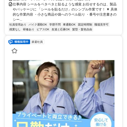
仕事内容 シールをペタペタと貼るような感覚 お任せするのは、製品
やパッケージに 「シールを貼るだけ」のシンプル作業です！ ▼ 具体
的な作業内容 ・小さな商品や袋へのラベル貼り ・番号や注意書きの
シー...
社員登用あり
バイク通勤OK
学歴不問
車通勤OK
固定時間制
職場見学可
残業なし
研修あり
ピアスOK
友達と応募OK
髪型・髪色自由
派遣社員