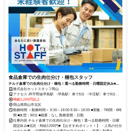
食品倉庫での生肉仕分け・梱包スタッフ
チルド倉庫での生肉仕分け・梱包！選べる勤務時間・日曜固定休み■北
区・時給1200円■
株式会社ホットスタッフ岡山
アクセス JR宇野線早島駅 〈早島駅〉車で6分 〈中庄駅〉車で9分
〈庭瀬駅〉車で11分 ■車通勤・バイクOK！ ■無料駐車場あり♪ ■通勤
時給1,200円以上
手当支給いたします(※規定あり)
岡山県岡山市北区
勤務時間 ＜勤務時間＞ 9:30～18:00 8:30～18:00 ■実働：7時間・8時
間 ■休憩：90分 ■残業：なし 勤務形態：日勤
仕事内容 チルド倉庫での生肉仕分け・梱包！選べる勤務時間・日曜
固定休み■北区・時給1200円■ 【おすすめポイント！】 ・人気の仕分
けのお仕事 ・日曜固定休みで予定が立てやすい ・前渡し制度あ...