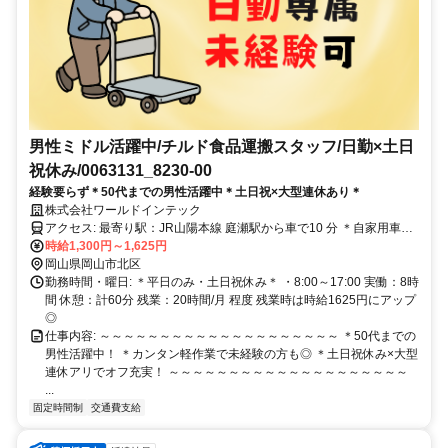
男性ミドル活躍中/チルド食品運搬スタッフ/日勤×土日
祝休み/0063131_8230-00
経験要らず＊50代までの男性活躍中＊土日祝×大型連休あり＊
株式会社ワールドインテック
アクセス: 最寄り駅：JR山陽本線 庭瀬駅から車で10 分 ＊自家用車、
バイク通勤OK◎ ＊交通費支給あり◎ * 岡山市から車で30分 * 倉敷市
時給1,300円～1,625円
から車で20分 * 総社市から車で30分 * 南区から車で20分
岡山県岡山市北区
勤務時間・曜日: ＊平日のみ・土日祝休み＊ ・8:00～17:00 実働：8時
間 休憩：計60分 残業：20時間/月 程度 残業時は時給1625円にアップ
◎
仕事内容: ～～～～～～～～～～～～～～～～～～～～ ＊50代までの
男性活躍中！ ＊カンタン軽作業で未経験の方も◎ ＊土日祝休み×大型
連休アリでオフ充実！ ～～～～～～～～～～～～～～～～～～～～
...
固定時間制
交通費支給