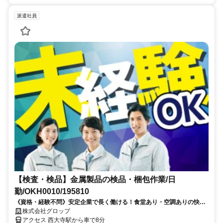
派遣社員
【検査・検品】金属製品の検品・梱包作業/日
勤/OKH0010/195810
《資格・経験不問》安定企業で長く働ける！食堂あり・空調ありの快適
環境【土日祝休み/日勤/駐車場無料】
株式会社グロップ
アクセス 西大寺駅から車で8分