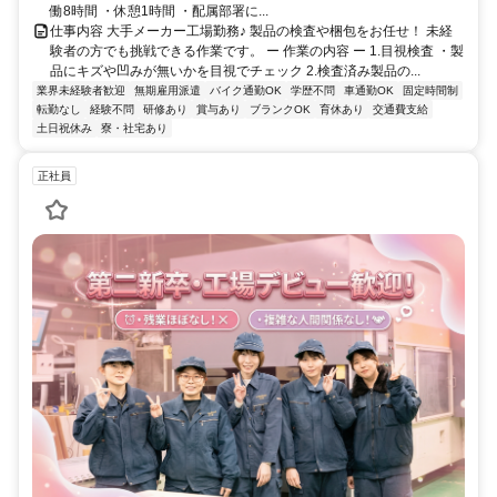
働8時間 ・休憩1時間 ・配属部署に...
仕事内容 大手メーカー工場勤務♪ 製品の検査や梱包をお任せ！ 未経
験者の方でも挑戦できる作業です。 ー 作業の内容 ー 1.目視検査 ・製
品にキズや凹みが無いかを目視でチェック 2.検査済み製品の...
業界未経験者歓迎
無期雇用派遣
バイク通勤OK
学歴不問
車通勤OK
固定時間制
転勤なし
経験不問
研修あり
賞与あり
ブランクOK
育休あり
交通費支給
土日祝休み
寮・社宅あり
正社員